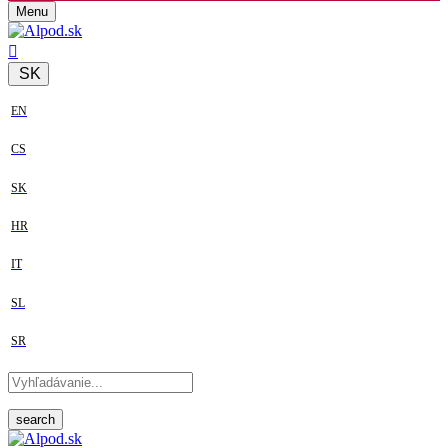
Menu
SK
EN
CS
SK
HR
IT
SL
SR
search