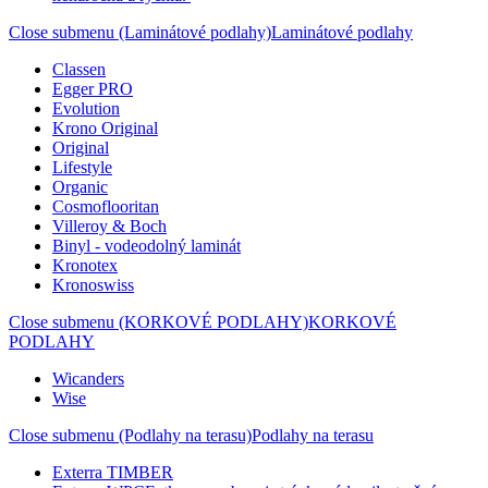
Close submenu (Laminátové podlahy)
Laminátové podlahy
Classen
Egger PRO
Evolution
Krono Original
Original
Lifestyle
Organic
Cosmoflooritan
Villeroy & Boch
Binyl - vodeodolný laminát
Kronotex
Kronoswiss
Close submenu (KORKOVÉ PODLAHY)
KORKOVÉ
PODLAHY
Wicanders
Wise
Close submenu (Podlahy na terasu)
Podlahy na terasu
Exterra TIMBER