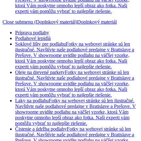
ktorá Vám poskytne omnoho lepší obraz ako fotka. Naši
experti vám pomôžu vybrať to najlepšie riešenie.
Close submenu (Doplnkový materiál)
Doplnkový materiál
Príprava podlahy
Podlahové lepidlá
Soklové lišty pre podlahu
Fotky na webovej stránke sú len
ilustračné. Navštívte naše podlahové predajne v Bratislave a
Prešove. V showroome uvidíte podlahu na väčšej vzorke,
ktorá Vám poskytne omnoho lepší obraz ako fotka. Naši
experti vám pomôžu vybrať to najlepšie riešenie.
Oleje na drevené parkety
Fotky na webovej stránke sú len
ilustračné. Navštívte naše podlahové predajne v Bratislave a
Prešove. V showroome uvidíte podlahu na väčšej vzorke,
ktorá Vám poskytne omnoho lepší obraz ako fotka. Naši
experti vám pomôžu vybrať to najlepšie riešenie.
Laky na podlahu
Fotky na webovej stránke sú len ilustračné.
Navštívte naše podlahové predajne v Bratislave a Prešove. V
showroome uvidíte podlahu na väčšej vzorke, ktorá Vám
poskytne omnoho lepší obraz ako fotka. Naši experti vám
pomôžu vybrať to najlepšie riešenie.
Čistenie a údržba podlahy
Fotky na webovej stránke sú len
ilustračné. Navštívte naše podlahové predajne v Bratislave a
Prešove. V showroome uvidíte podlahu na väčšej vzorke,