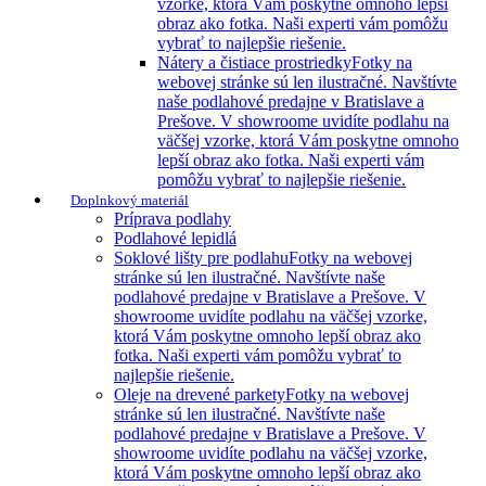
vzorke, ktorá Vám poskytne omnoho lepší
obraz ako fotka. Naši experti vám pomôžu
vybrať to najlepšie riešenie.
Nátery a čistiace prostriedky
Fotky na
webovej stránke sú len ilustračné. Navštívte
naše podlahové predajne v Bratislave a
Prešove. V showroome uvidíte podlahu na
väčšej vzorke, ktorá Vám poskytne omnoho
lepší obraz ako fotka. Naši experti vám
pomôžu vybrať to najlepšie riešenie.
Doplnkový materiál
Príprava podlahy
Podlahové lepidlá
Soklové lišty pre podlahu
Fotky na webovej
stránke sú len ilustračné. Navštívte naše
podlahové predajne v Bratislave a Prešove. V
showroome uvidíte podlahu na väčšej vzorke,
ktorá Vám poskytne omnoho lepší obraz ako
fotka. Naši experti vám pomôžu vybrať to
najlepšie riešenie.
Oleje na drevené parkety
Fotky na webovej
stránke sú len ilustračné. Navštívte naše
podlahové predajne v Bratislave a Prešove. V
showroome uvidíte podlahu na väčšej vzorke,
ktorá Vám poskytne omnoho lepší obraz ako