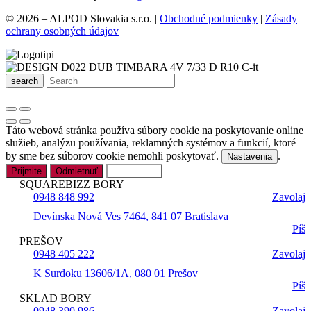
© 2026 – ALPOD Slovakia s.r.o. |
Obchodné podmienky
|
Zásady
ochrany osobných údajov
search
Táto webová stránka používa súbory cookie na poskytovanie online
služieb, analýzu používania, reklamných systémov a funkcií, ktoré
by sme bez súborov cookie nemohli poskytovať.
.
Nastavenia
Prijmite
Odmietnuť
Nastavenia
SQUAREBIZZ BORY
0948 848 992
Zavolaj
Devínska Nová Ves 7464, 841 07 Bratislava
Píš
PREŠOV
0948 405 222
Zavolaj
K Surdoku 13606/1A, 080 01 Prešov
Píš
SKLAD BORY
0948 390 986
Zavolaj