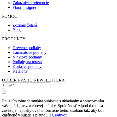
Zákaznícke referencie
Floor designer
POMOC
Zoznam želaní
Blog
PRODUKTY
Drevené podlahy
Laminátové podlahy
Vinylové podlahy
Podlahy na terasu
Korkové podlahy
Katalógy
ODBER NÁŠHO NEWSLETTERA
Použitím tohto formulára súhlasíte s ukladaním a spracovaním
vašich údajov z webovej stránky. Spoločnosť Alpod d.o.o. sa
zaväzuje neposkytovať informácie tretím osobám tak, aby boli
chránené v súlade s platnou
legislatívou