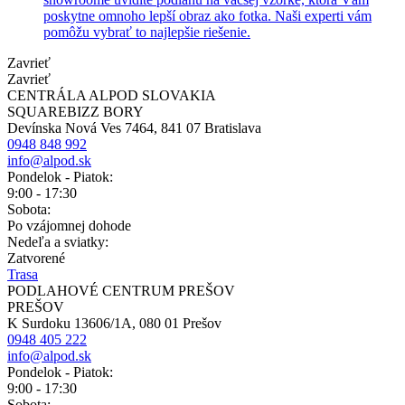
poskytne omnoho lepší obraz ako fotka. Naši experti vám
pomôžu vybrať to najlepšie riešenie.
Zavrieť
Zavrieť
CENTRÁLA ALPOD SLOVAKIA
SQUAREBIZZ BORY
Devínska Nová Ves 7464, 841 07 Bratislava
0948 848 992
info@alpod.sk
Pondelok - Piatok:
9:00 - 17:30
Sobota:
Po vzájomnej dohode
Nedeľa a sviatky:
Zatvorené
Trasa
PODLAHOVÉ CENTRUM PREŠOV
PREŠOV
K Surdoku 13606/1A, 080 01 Prešov
0948 405 222
info@alpod.sk
Pondelok - Piatok:
9:00 - 17:30
Sobota: