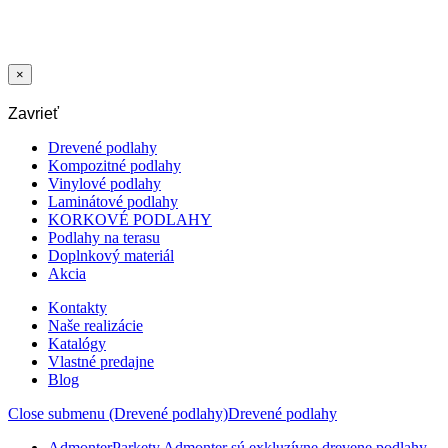
UKONCOVACI
AL10X5 ALU
BLACK C35
16,73
€
/m
×
Zavrieť
Drevené podlahy
Kompozitné podlahy
Vinylové podlahy
Laminátové podlahy
KORKOVÉ PODLAHY
Podlahy na terasu
Doplnkový materiál
Akcia
Kontakty
Naše realizácie
Katalógy
Vlastné predajne
Blog
Close submenu (Drevené podlahy)
Drevené podlahy
Admonter
Parkety Admonter sú exkluzívne drevene podlahy