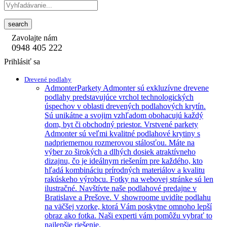
search
Zavolajte nám
0948 405 222
Prihlásiť sa
Drevené podlahy
Admonter
Parkety Admonter sú exkluzívne drevene
podlahy predstavujúce vrchol technologických
úspechov v oblasti drevených podlahových krytín.
Sú unikátne a svojim vzhľadom obohacujú každý
dom, byt či obchodný priestor. Vrstvené parkety
Admonter sú veľmi kvalitné podlahové krytiny s
nadpriemernou rozmerovou stálosťou. Máte na
výber zo širokých a dlhých dosiek atraktívneho
dizajnu, čo je ideálnym riešením pre každého, kto
hľadá kombináciu prírodných materiálov a kvalitu
rakúskeho výrobcu. Fotky na webovej stránke sú len
ilustračné. Navštívte naše podlahové predajne v
Bratislave a Prešove. V showroome uvidíte podlahu
na väčšej vzorke, ktorá Vám poskytne omnoho lepší
obraz ako fotka. Naši experti vám pomôžu vybrať to
najlepšie riešenie.