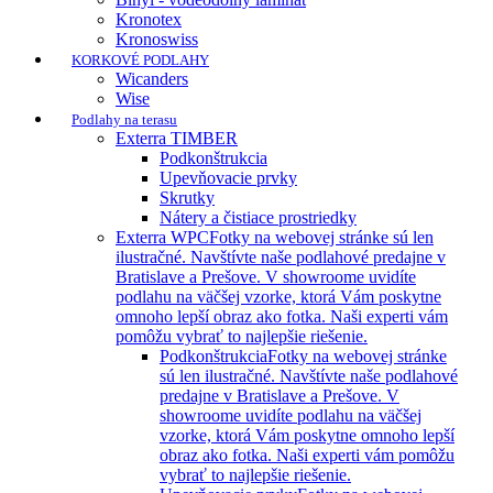
Kronotex
Kronoswiss
KORKOVÉ PODLAHY
Wicanders
Wise
Podlahy na terasu
Exterra TIMBER
Podkonštrukcia
Upevňovacie prvky
Skrutky
Nátery a čistiace prostriedky
Exterra WPC
Fotky na webovej stránke sú len
ilustračné. Navštívte naše podlahové predajne v
Bratislave a Prešove. V showroome uvidíte
podlahu na väčšej vzorke, ktorá Vám poskytne
omnoho lepší obraz ako fotka. Naši experti vám
pomôžu vybrať to najlepšie riešenie.
Podkonštrukcia
Fotky na webovej stránke
sú len ilustračné. Navštívte naše podlahové
predajne v Bratislave a Prešove. V
showroome uvidíte podlahu na väčšej
vzorke, ktorá Vám poskytne omnoho lepší
obraz ako fotka. Naši experti vám pomôžu
vybrať to najlepšie riešenie.