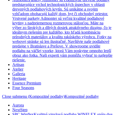
predstavujúce vrchol technologických úspechov v oblasti
drevených podlahových krytín. Sú unikátne a svojim
vzhľadom obohacujú každý dom, byt či obchodný priestor.
Vrstvené parkety Admonter sú veľmi kvalitné podlahové
krytiny s nadpriemernou rozmerovou stálosťou. Máte na
výber zo širokých a dlhých dosiek atraktívneho dizajnu, čo je
ideálnym riešením pre každého, kto hľadá kombináciu
prírodných materiálov a kvalitu rakúskeho výrobcu. Fotky na
webovej stránke sú len ilustračné. Navštívte naše podlahové
predajne v Bratislave a Prešove. V showroome uvidíte
podlahu na väčšej vzorke, ktorá Vám poskytne omnoho lepší
obraz ako fotka. Naši experti vám pomôžu vybrať to najlepšie
riešenie.
Artisan
Atelier
Galleria
Heritage
Essence Premium
Four Seasons
Close submenu (Kompozitné podlahy)
Kompozitné podlahy
Aurora
NextStep
SPC Winflex
Kvalitná vinylová podlaha WINFLEX spája dve