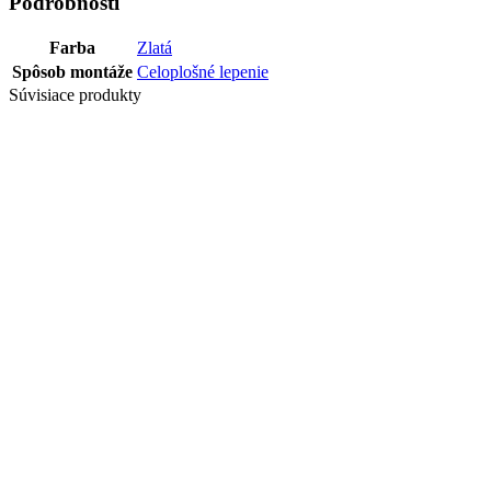
Podrobnosti
Farba
Zlatá
Spôsob montáže
Celoplošné lepenie
Súvisiace produkty
Posledné balíky
PROFIL ZAK
DUO GRIP 28
MM 6-22 MM
90 CM HRA
8,30
€
/
Posledné balíky
PROFIL PRE
TRIO GRIP 10-