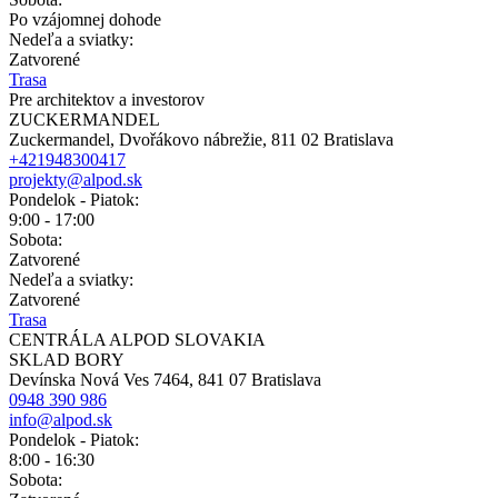
Po vzájomnej dohode
Nedeľa a sviatky:
Zatvorené
Trasa
Pre architektov a investorov
ZUCKERMANDEL
Zuckermandel, Dvořákovo nábrežie, 811 02 Bratislava
+421948300417
projekty@alpod.sk
Pondelok - Piatok:
9:00 - 17:00
Sobota:
Zatvorené
Nedeľa a sviatky:
Zatvorené
Trasa
CENTRÁLA ALPOD SLOVAKIA
SKLAD BORY
Devínska Nová Ves 7464, 841 07 Bratislava
0948 390 986
info@alpod.sk
Pondelok - Piatok:
8:00 - 16:30
Sobota: