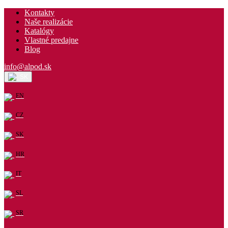
Kontakty
Naše realizácie
Katalógy
Vlastné predajne
Blog
info@alpod.sk
SK
EN
CZ
SK
HR
IT
SL
SR