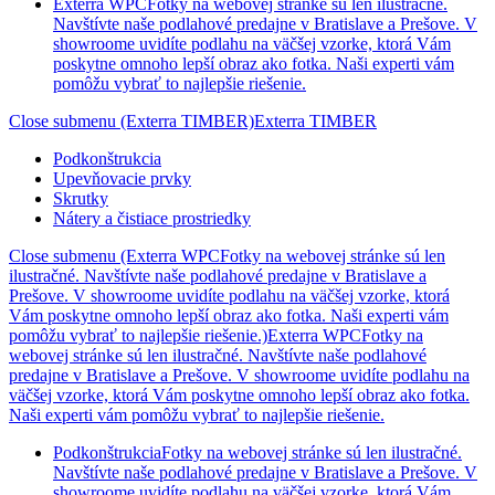
Exterra WPC
Fotky na webovej stránke sú len ilustračné.
Navštívte naše podlahové predajne v Bratislave a Prešove. V
showroome uvidíte podlahu na väčšej vzorke, ktorá Vám
poskytne omnoho lepší obraz ako fotka. Naši experti vám
pomôžu vybrať to najlepšie riešenie.
Close submenu (Exterra TIMBER)
Exterra TIMBER
Podkonštrukcia
Upevňovacie prvky
Skrutky
Nátery a čistiace prostriedky
Close submenu (Exterra WPCFotky na webovej stránke sú len
ilustračné. Navštívte naše podlahové predajne v Bratislave a
Prešove. V showroome uvidíte podlahu na väčšej vzorke, ktorá
Vám poskytne omnoho lepší obraz ako fotka. Naši experti vám
pomôžu vybrať to najlepšie riešenie.)
Exterra WPCFotky na
webovej stránke sú len ilustračné. Navštívte naše podlahové
predajne v Bratislave a Prešove. V showroome uvidíte podlahu na
väčšej vzorke, ktorá Vám poskytne omnoho lepší obraz ako fotka.
Naši experti vám pomôžu vybrať to najlepšie riešenie.
Podkonštrukcia
Fotky na webovej stránke sú len ilustračné.
Navštívte naše podlahové predajne v Bratislave a Prešove. V
showroome uvidíte podlahu na väčšej vzorke, ktorá Vám