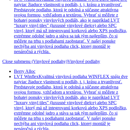
najviac žiaduce vlastnosti u podláh, t. j. krásu a trvanlivosť.
Predstavuje podlahu, ktorá je odolná a súčasne atraktívna
svojou formou, vzhľadom a textúrou. Vybrať si môžete z
bohatej ponuky vinylových podláh, ako je napríklad LVT
“luxury vinyl tiles” (luxusné vinylové dielce) alebo SPC
vinyl, ktorý má už integrovanú korkovú alebo XPS podložku,
extrémne odolné jadro a stáva sa tak tým najlepším, čo si
môžete na trhu s podlahami zaobstarať. V našej ponuke
nechýba ani vinylová podlaha click, ktorej montáž je
nenáročná a rýchla.
Close submenu (Vinylové podlahy)
Vinylové podlahy
Berry Alloc
LVT Winflex
Kvalitná vinylová podlaha WINFLEX spája dve
najviac žiaduce vlastnosti u podláh, t. j. krásu a trvanlivosť.
Predstavuje podlahu, ktorá je odolná a súčasne atraktívna
svojou formou, vzhľadom a textúrou. Vybrať si môžete z
bohatej ponuky vinylových podláh, ako je napríklad LVT
“luxury vinyl tiles” (luxusné vinylové dielce) alebo SPC
vinyl, ktorý má už integrovanú korkovú alebo XPS podložku,
extrémne odolné jadro a stáva sa tak tým najlepším, čo si
môžete na trhu s podlahami zaobstarať. V našej ponuke
nechýba ani vinylová podlaha click, ktorej montáž je
nenáročná a rýchla.