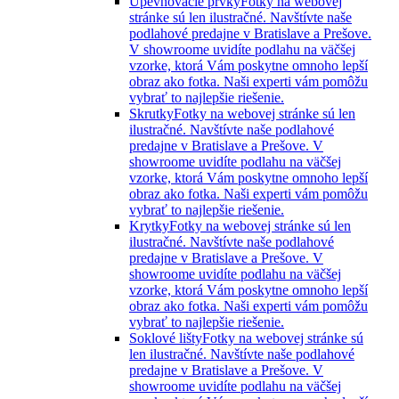
Upevňovacie prvky
Fotky na webovej
stránke sú len ilustračné. Navštívte naše
podlahové predajne v Bratislave a Prešove.
V showroome uvidíte podlahu na väčšej
vzorke, ktorá Vám poskytne omnoho lepší
obraz ako fotka. Naši experti vám pomôžu
vybrať to najlepšie riešenie.
Skrutky
Fotky na webovej stránke sú len
ilustračné. Navštívte naše podlahové
predajne v Bratislave a Prešove. V
showroome uvidíte podlahu na väčšej
vzorke, ktorá Vám poskytne omnoho lepší
obraz ako fotka. Naši experti vám pomôžu
vybrať to najlepšie riešenie.
Krytky
Fotky na webovej stránke sú len
ilustračné. Navštívte naše podlahové
predajne v Bratislave a Prešove. V
showroome uvidíte podlahu na väčšej
vzorke, ktorá Vám poskytne omnoho lepší
obraz ako fotka. Naši experti vám pomôžu
vybrať to najlepšie riešenie.
Soklové lišty
Fotky na webovej stránke sú
len ilustračné. Navštívte naše podlahové
predajne v Bratislave a Prešove. V
showroome uvidíte podlahu na väčšej