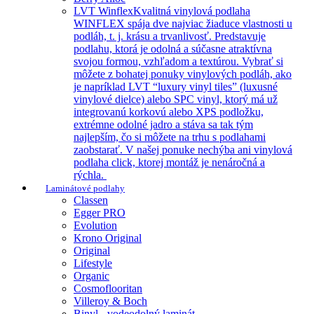
LVT Winflex
Kvalitná vinylová podlaha
WINFLEX spája dve najviac žiaduce vlastnosti u
podláh, t. j. krásu a trvanlivosť. Predstavuje
podlahu, ktorá je odolná a súčasne atraktívna
svojou formou, vzhľadom a textúrou. Vybrať si
môžete z bohatej ponuky vinylových podláh, ako
je napríklad LVT “luxury vinyl tiles” (luxusné
vinylové dielce) alebo SPC vinyl, ktorý má už
integrovanú korkovú alebo XPS podložku,
extrémne odolné jadro a stáva sa tak tým
najlepším, čo si môžete na trhu s podlahami
zaobstarať. V našej ponuke nechýba ani vinylová
podlaha click, ktorej montáž je nenáročná a
rýchla.
Laminátové podlahy
Classen
Egger PRO
Evolution
Krono Original
Original
Lifestyle
Organic
Cosmoflooritan
Villeroy & Boch
Binyl - vodeodolný laminát