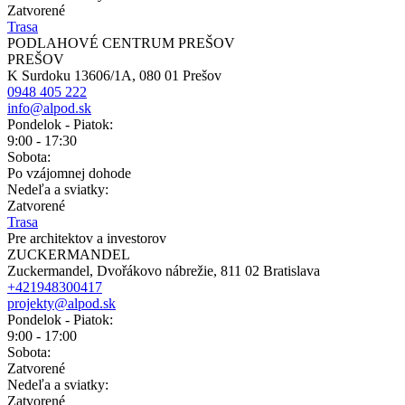
Zatvorené
Trasa
PODLAHOVÉ CENTRUM PREŠOV
PREŠOV
K Surdoku 13606/1A, 080 01 Prešov
0948 405 222
info@alpod.sk
Pondelok - Piatok:
9:00 - 17:30
Sobota:
Po vzájomnej dohode
Nedeľa a sviatky:
Zatvorené
Trasa
Pre architektov a investorov
ZUCKERMANDEL
Zuckermandel, Dvořákovo nábrežie, 811 02 Bratislava
+421948300417
projekty@alpod.sk
Pondelok - Piatok:
9:00 - 17:00
Sobota:
Zatvorené
Nedeľa a sviatky:
Zatvorené