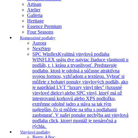
Artisan
Atelier
Galleria
Heritage
Essence Premium
Four Seasons
Kompozitné podlahy
Aurora
NextStep
SPC Winflex
Kvalitná vinylová podlaha
WINFLEX spája dve najviac žiaduce vlastnosti u
podláh, t. j. krásu a trvanlivosť. Predstavuje
podlahu, ktorá je odolná a súčasne atraktívna
svojou formou, vzhľadom a textúrou. Vybrať si
môžete z bohatej ponuky vinylových podláh, ako
je napríklad LVT “luxury vinyl tiles” (luxusné
vinylové dielce) alebo SPC vinyl, ktorý má už
integrovanú korkovú alebo XPS podložku,
extrémne odolné jadro a stáva sa tak tým
najlepším, čo si môžete na trhu s podlahami
zaobstarať. V našej ponuke nechýba ani vinylová
podlaha click, ktorej montáž je nenáročná a
rýchla.
Vinylové podlahy
Berry Alloc