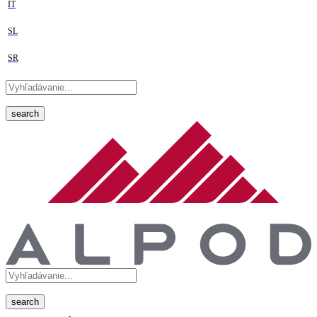
IT
SL
SR
search
search