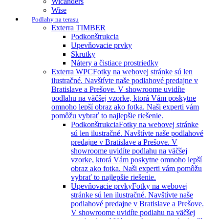
Wicanders
Wise
Podlahy na terasu
Exterra TIMBER
Podkonštrukcia
Upevňovacie prvky
Skrutky
Nátery a čistiace prostriedky
Exterra WPC
Fotky na webovej stránke sú len
ilustračné. Navštívte naše podlahové predajne v
Bratislave a Prešove. V showroome uvidíte
podlahu na väčšej vzorke, ktorá Vám poskytne
omnoho lepší obraz ako fotka. Naši experti vám
pomôžu vybrať to najlepšie riešenie.
Podkonštrukcia
Fotky na webovej stránke
sú len ilustračné. Navštívte naše podlahové
predajne v Bratislave a Prešove. V
showroome uvidíte podlahu na väčšej
vzorke, ktorá Vám poskytne omnoho lepší
obraz ako fotka. Naši experti vám pomôžu
vybrať to najlepšie riešenie.
Upevňovacie prvky
Fotky na webovej
stránke sú len ilustračné. Navštívte naše
podlahové predajne v Bratislave a Prešove.
V showroome uvidíte podlahu na väčšej