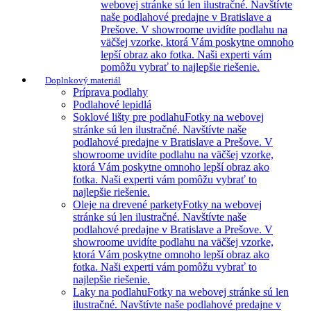
webovej stránke sú len ilustračné. Navštívte
naše podlahové predajne v Bratislave a
Prešove. V showroome uvidíte podlahu na
väčšej vzorke, ktorá Vám poskytne omnoho
lepší obraz ako fotka. Naši experti vám
pomôžu vybrať to najlepšie riešenie.
Doplnkový materiál
Príprava podlahy
Podlahové lepidlá
Soklové lišty pre podlahu
Fotky na webovej
stránke sú len ilustračné. Navštívte naše
podlahové predajne v Bratislave a Prešove. V
showroome uvidíte podlahu na väčšej vzorke,
ktorá Vám poskytne omnoho lepší obraz ako
fotka. Naši experti vám pomôžu vybrať to
najlepšie riešenie.
Oleje na drevené parkety
Fotky na webovej
stránke sú len ilustračné. Navštívte naše
podlahové predajne v Bratislave a Prešove. V
showroome uvidíte podlahu na väčšej vzorke,
ktorá Vám poskytne omnoho lepší obraz ako
fotka. Naši experti vám pomôžu vybrať to
najlepšie riešenie.
Laky na podlahu
Fotky na webovej stránke sú len
ilustračné. Navštívte naše podlahové predajne v