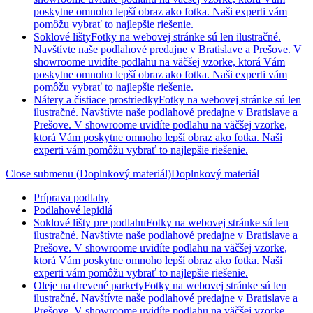
poskytne omnoho lepší obraz ako fotka. Naši experti vám
pomôžu vybrať to najlepšie riešenie.
Soklové lišty
Fotky na webovej stránke sú len ilustračné.
Navštívte naše podlahové predajne v Bratislave a Prešove. V
showroome uvidíte podlahu na väčšej vzorke, ktorá Vám
poskytne omnoho lepší obraz ako fotka. Naši experti vám
pomôžu vybrať to najlepšie riešenie.
Nátery a čistiace prostriedky
Fotky na webovej stránke sú len
ilustračné. Navštívte naše podlahové predajne v Bratislave a
Prešove. V showroome uvidíte podlahu na väčšej vzorke,
ktorá Vám poskytne omnoho lepší obraz ako fotka. Naši
experti vám pomôžu vybrať to najlepšie riešenie.
Close submenu (Doplnkový materiál)
Doplnkový materiál
Príprava podlahy
Podlahové lepidlá
Soklové lišty pre podlahu
Fotky na webovej stránke sú len
ilustračné. Navštívte naše podlahové predajne v Bratislave a
Prešove. V showroome uvidíte podlahu na väčšej vzorke,
ktorá Vám poskytne omnoho lepší obraz ako fotka. Naši
experti vám pomôžu vybrať to najlepšie riešenie.
Oleje na drevené parkety
Fotky na webovej stránke sú len
ilustračné. Navštívte naše podlahové predajne v Bratislave a
Prešove. V showroome uvidíte podlahu na väčšej vzorke,