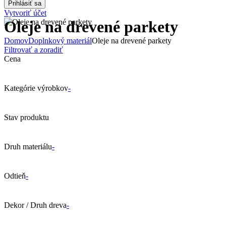
Vytvoriť účet
Oleje na drevené parkety
Domov
Doplnkový materiál
Oleje na drevené parkety
Filtrovať a zoradiť
Cena
Kategórie výrobkov
-
Stav produktu
Druh materiálu
-
Odtieň
-
Dekor / Druh dreva
-