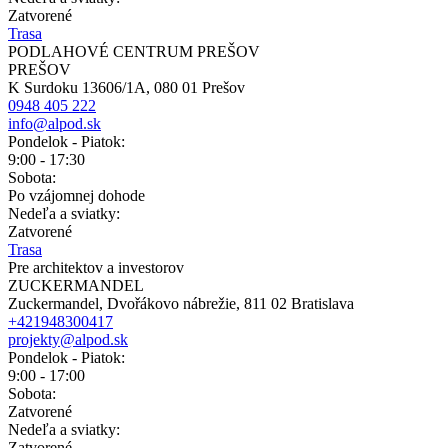
Zatvorené
Trasa
PODLAHOVÉ CENTRUM PREŠOV
PREŠOV
K Surdoku 13606/1A, 080 01 Prešov
0948 405 222
info@alpod.sk
Pondelok - Piatok:
9:00 - 17:30
Sobota:
Po vzájomnej dohode
Nedeľa a sviatky:
Zatvorené
Trasa
Pre architektov a investorov
ZUCKERMANDEL
Zuckermandel, Dvořákovo nábrežie, 811 02 Bratislava
+421948300417
projekty@alpod.sk
Pondelok - Piatok:
9:00 - 17:00
Sobota:
Zatvorené
Nedeľa a sviatky:
Zatvorené