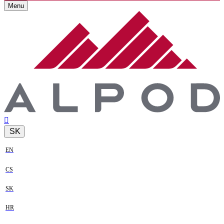
Menu
SK
EN
CS
SK
HR