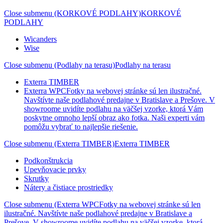
Close submenu (KORKOVÉ PODLAHY)
KORKOVÉ
PODLAHY
Wicanders
Wise
Close submenu (Podlahy na terasu)
Podlahy na terasu
Exterra TIMBER
Exterra WPC
Fotky na webovej stránke sú len ilustračné.
Navštívte naše podlahové predajne v Bratislave a Prešove. V
showroome uvidíte podlahu na väčšej vzorke, ktorá Vám
poskytne omnoho lepší obraz ako fotka. Naši experti vám
pomôžu vybrať to najlepšie riešenie.
Close submenu (Exterra TIMBER)
Exterra TIMBER
Podkonštrukcia
Upevňovacie prvky
Skrutky
Nátery a čistiace prostriedky
Close submenu (Exterra WPCFotky na webovej stránke sú len
ilustračné. Navštívte naše podlahové predajne v Bratislave a
Prešove. V showroome uvidíte podlahu na väčšej vzorke, ktorá