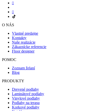
O NÁS
Vlastné predajne
Kontakty
Naše realizácie
Zákaznícke referencie
Floor designer
POMOC
Zoznam želaní
Blog
PRODUKTY
Drevené podlahy
Laminátové podlahy
Vinylové podlahy
Podlahy na terasu
Korkové podlahy