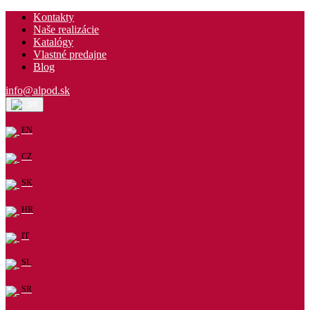
Kontakty
Naše realizácie
Katalógy
Vlastné predajne
Blog
info@alpod.sk
SK
EN
CZ
SK
HR
IT
SL
SR