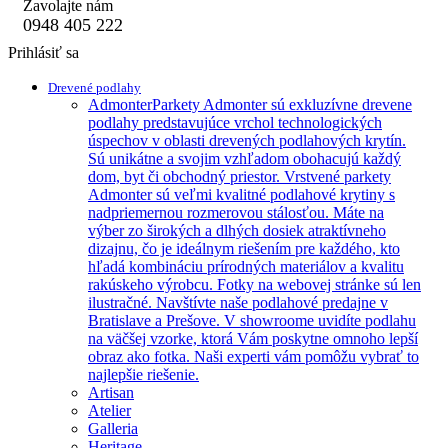
Zavolajte nám
0948 405 222
Prihlásiť sa
Drevené podlahy
Admonter
Parkety Admonter sú exkluzívne drevene
podlahy predstavujúce vrchol technologických
úspechov v oblasti drevených podlahových krytín.
Sú unikátne a svojim vzhľadom obohacujú každý
dom, byt či obchodný priestor. Vrstvené parkety
Admonter sú veľmi kvalitné podlahové krytiny s
nadpriemernou rozmerovou stálosťou. Máte na
výber zo širokých a dlhých dosiek atraktívneho
dizajnu, čo je ideálnym riešením pre každého, kto
hľadá kombináciu prírodných materiálov a kvalitu
rakúskeho výrobcu. Fotky na webovej stránke sú len
ilustračné. Navštívte naše podlahové predajne v
Bratislave a Prešove. V showroome uvidíte podlahu
na väčšej vzorke, ktorá Vám poskytne omnoho lepší
obraz ako fotka. Naši experti vám pomôžu vybrať to
najlepšie riešenie.
Artisan
Atelier
Galleria
Heritage