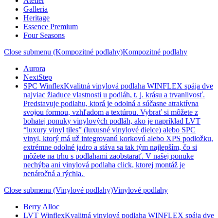
Atelier
Galleria
Heritage
Essence Premium
Four Seasons
Close submenu (Kompozitné podlahy)
Kompozitné podlahy
Aurora
NextStep
SPC Winflex
Kvalitná vinylová podlaha WINFLEX spája dve
najviac žiaduce vlastnosti u podláh, t. j. krásu a trvanlivosť.
Predstavuje podlahu, ktorá je odolná a súčasne atraktívna
svojou formou, vzhľadom a textúrou. Vybrať si môžete z
bohatej ponuky vinylových podláh, ako je napríklad LVT
“luxury vinyl tiles” (luxusné vinylové dielce) alebo SPC
vinyl, ktorý má už integrovanú korkovú alebo XPS podložku,
extrémne odolné jadro a stáva sa tak tým najlepším, čo si
môžete na trhu s podlahami zaobstarať. V našej ponuke
nechýba ani vinylová podlaha click, ktorej montáž je
nenáročná a rýchla.
Close submenu (Vinylové podlahy)
Vinylové podlahy
Berry Alloc
LVT Winflex
Kvalitná vinylová podlaha WINFLEX spája dve