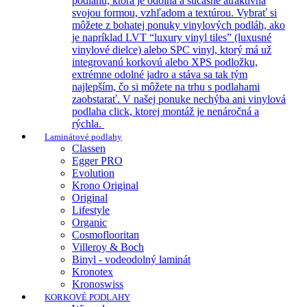
podlahu, ktorá je odolná a súčasne atraktívna
svojou formou, vzhľadom a textúrou. Vybrať si
môžete z bohatej ponuky vinylových podláh, ako
je napríklad LVT “luxury vinyl tiles” (luxusné
vinylové dielce) alebo SPC vinyl, ktorý má už
integrovanú korkovú alebo XPS podložku,
extrémne odolné jadro a stáva sa tak tým
najlepším, čo si môžete na trhu s podlahami
zaobstarať. V našej ponuke nechýba ani vinylová
podlaha click, ktorej montáž je nenáročná a
rýchla.
Laminátové podlahy
Classen
Egger PRO
Evolution
Krono Original
Original
Lifestyle
Organic
Cosmoflooritan
Villeroy & Boch
Binyl - vodeodolný laminát
Kronotex
Kronoswiss
KORKOVÉ PODLAHY