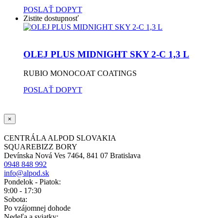
POSLAŤ DOPYT
Zistite dostupnosť
OLEJ PLUS MIDNIGHT SKY 2-C 1,3 L
RUBIO MONOCOAT COATINGS
POSLAŤ DOPYT
×
CENTRÁLA ALPOD SLOVAKIA
SQUAREBIZZ BORY
Devínska Nová Ves 7464, 841 07 Bratislava
0948 848 992
info@alpod.sk
Pondelok - Piatok:
9:00 - 17:30
Sobota:
Po vzájomnej dohode
Nedeľa a sviatky: