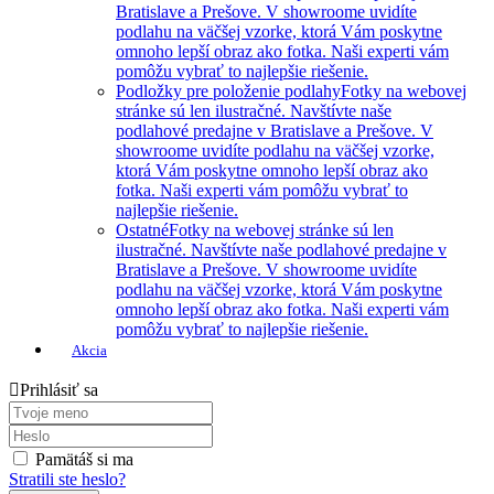
Bratislave a Prešove. V showroome uvidíte
podlahu na väčšej vzorke, ktorá Vám poskytne
omnoho lepší obraz ako fotka. Naši experti vám
pomôžu vybrať to najlepšie riešenie.
Podložky pre položenie podlahy
Fotky na webovej
stránke sú len ilustračné. Navštívte naše
podlahové predajne v Bratislave a Prešove. V
showroome uvidíte podlahu na väčšej vzorke,
ktorá Vám poskytne omnoho lepší obraz ako
fotka. Naši experti vám pomôžu vybrať to
najlepšie riešenie.
Ostatné
Fotky na webovej stránke sú len
ilustračné. Navštívte naše podlahové predajne v
Bratislave a Prešove. V showroome uvidíte
podlahu na väčšej vzorke, ktorá Vám poskytne
omnoho lepší obraz ako fotka. Naši experti vám
pomôžu vybrať to najlepšie riešenie.
Akcia
Prihlásiť sa
Pamätáš si ma
Stratili ste heslo?