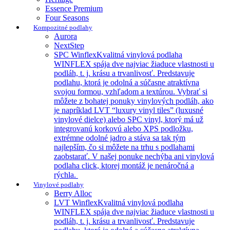
Essence Premium
Four Seasons
Kompozitné podlahy
Aurora
NextStep
SPC Winflex
Kvalitná vinylová podlaha
WINFLEX spája dve najviac žiaduce vlastnosti u
podláh, t. j. krásu a trvanlivosť. Predstavuje
podlahu, ktorá je odolná a súčasne atraktívna
svojou formou, vzhľadom a textúrou. Vybrať si
môžete z bohatej ponuky vinylových podláh, ako
je napríklad LVT “luxury vinyl tiles” (luxusné
vinylové dielce) alebo SPC vinyl, ktorý má už
integrovanú korkovú alebo XPS podložku,
extrémne odolné jadro a stáva sa tak tým
najlepším, čo si môžete na trhu s podlahami
zaobstarať. V našej ponuke nechýba ani vinylová
podlaha click, ktorej montáž je nenáročná a
rýchla.
Vinylové podlahy
Berry Alloc
LVT Winflex
Kvalitná vinylová podlaha
WINFLEX spája dve najviac žiaduce vlastnosti u
podláh, t. j. krásu a trvanlivosť. Predstavuje