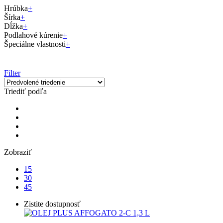
Hrúbka
+
Šírka
+
Dĺžka
+
Podlahové kúrenie
+
Špeciálne vlastnosti
+
Filter
Triediť podľa
Zobraziť
15
30
45
Zistite dostupnosť