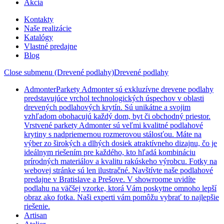
Akcia
Kontakty
Naše realizácie
Katalógy
Vlastné predajne
Blog
Close submenu (Drevené podlahy)
Drevené podlahy
Admonter
Parkety Admonter sú exkluzívne drevene podlahy
predstavujúce vrchol technologických úspechov v oblasti
drevených podlahových krytín. Sú unikátne a svojim
vzhľadom obohacujú každý dom, byt či obchodný priestor.
Vrstvené parkety Admonter sú veľmi kvalitné podlahové
krytiny s nadpriemernou rozmerovou stálosťou. Máte na
výber zo širokých a dlhých dosiek atraktívneho dizajnu, čo je
ideálnym riešením pre každého, kto hľadá kombináciu
prírodných materiálov a kvalitu rakúskeho výrobcu. Fotky na
webovej stránke sú len ilustračné. Navštívte naše podlahové
predajne v Bratislave a Prešove. V showroome uvidíte
podlahu na väčšej vzorke, ktorá Vám poskytne omnoho lepší
obraz ako fotka. Naši experti vám pomôžu vybrať to najlepšie
riešenie.
Artisan