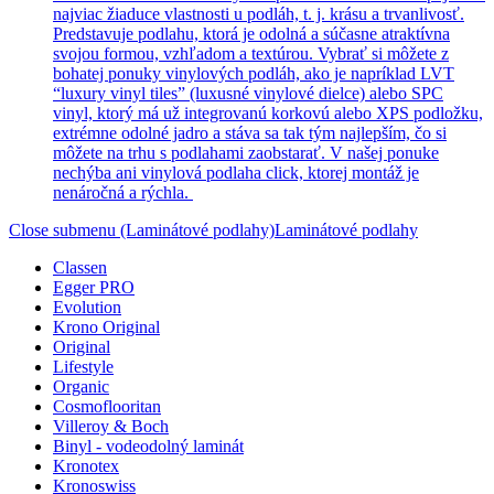
najviac žiaduce vlastnosti u podláh, t. j. krásu a trvanlivosť.
Predstavuje podlahu, ktorá je odolná a súčasne atraktívna
svojou formou, vzhľadom a textúrou. Vybrať si môžete z
bohatej ponuky vinylových podláh, ako je napríklad LVT
“luxury vinyl tiles” (luxusné vinylové dielce) alebo SPC
vinyl, ktorý má už integrovanú korkovú alebo XPS podložku,
extrémne odolné jadro a stáva sa tak tým najlepším, čo si
môžete na trhu s podlahami zaobstarať. V našej ponuke
nechýba ani vinylová podlaha click, ktorej montáž je
nenáročná a rýchla.
Close submenu (Laminátové podlahy)
Laminátové podlahy
Classen
Egger PRO
Evolution
Krono Original
Original
Lifestyle
Organic
Cosmoflooritan
Villeroy & Boch
Binyl - vodeodolný laminát
Kronotex
Kronoswiss