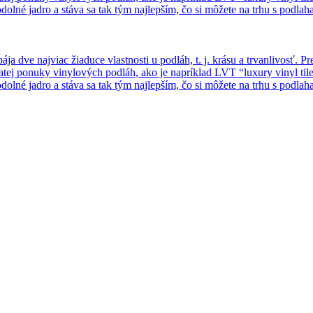
lné jadro a stáva sa tak tým najlepším, čo si môžete na trhu s podla
dve najviac žiaduce vlastnosti u podláh, t. j. krásu a trvanlivosť. Pr
tej ponuky vinylových podláh, ako je napríklad LVT “luxury vinyl tile
lné jadro a stáva sa tak tým najlepším, čo si môžete na trhu s podla