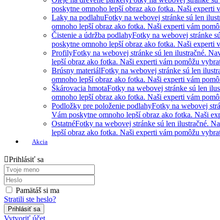
poskytne omnoho lepší obraz ako fotka. Naši experti 
Laky na podlahu
Fotky na webovej stránke sú len ilus
omnoho lepší obraz ako fotka. Naši experti vám pomôžu
Čistenie a údržba podlahy
Fotky na webovej stránke sú
poskytne omnoho lepší obraz ako fotka. Naši experti 
Profily
Fotky na webovej stránke sú len ilustračné. N
lepší obraz ako fotka. Naši experti vám pomôžu vybrať 
Brúsny materiál
Fotky na webovej stránke sú len ilust
omnoho lepší obraz ako fotka. Naši experti vám pomôžu
Škárovacia hmota
Fotky na webovej stránke sú len ilu
omnoho lepší obraz ako fotka. Naši experti vám pomôžu
Podložky pre položenie podlahy
Fotky na webovej strá
Vám poskytne omnoho lepší obraz ako fotka. Naši expe
Ostatné
Fotky na webovej stránke sú len ilustračné. 
lepší obraz ako fotka. Naši experti vám pomôžu vybrať 
Akcia
Prihlásiť sa
Pamätáš si ma
Stratili ste heslo?
Vytvoriť účet