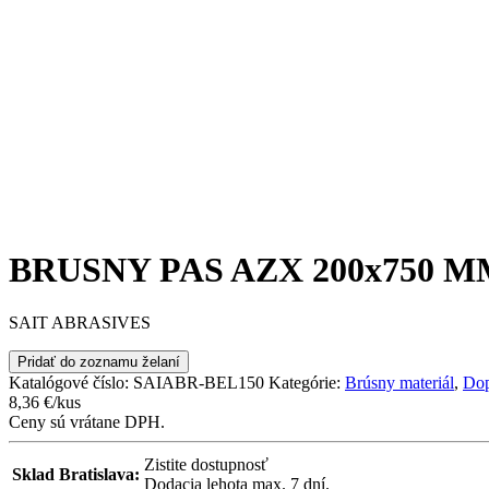
BRUSNY PAS AZX 200x750 
SAIT ABRASIVES
Pridať do zoznamu želaní
Katalógové číslo:
SAIABR-BEL150
Kategórie:
Brúsny materiál
,
Dop
8,36
€
/kus
Ceny sú vrátane DPH.
Zistite dostupnosť
Sklad Bratislava:
Dodacia lehota max. 7 dní.