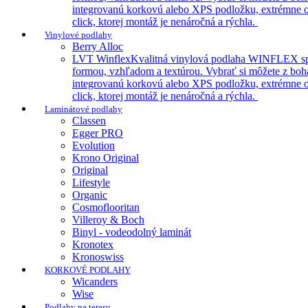
integrovanú korkovú alebo XPS podložku, extrémne odo
click, ktorej montáž je nenáročná a rýchla.
Vinylové podlahy
Berry Alloc
LVT Winflex
Kvalitná vinylová podlaha WINFLEX spája 
formou, vzhľadom a textúrou. Vybrať si môžete z boha
integrovanú korkovú alebo XPS podložku, extrémne odo
click, ktorej montáž je nenáročná a rýchla.
Laminátové podlahy
Classen
Egger PRO
Evolution
Krono Original
Original
Lifestyle
Organic
Cosmoflooritan
Villeroy & Boch
Binyl - vodeodolný laminát
Kronotex
Kronoswiss
KORKOVÉ PODLAHY
Wicanders
Wise
Podlahy na terasu