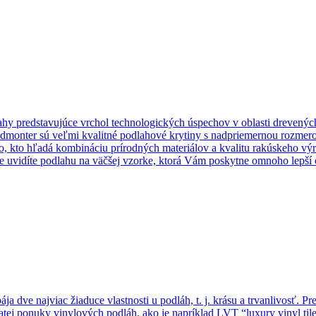
hy predstavujúce vrchol technologických úspechov v oblasti drevený
Admonter sú veľmi kvalitné podlahové krytiny s nadpriemernou rozmero
o, kto hľadá kombináciu prírodných materiálov a kvalitu rakúskeho výr
 uvidíte podlahu na väčšej vzorke, ktorá Vám poskytne omnoho lepší o
dve najviac žiaduce vlastnosti u podláh, t. j. krásu a trvanlivosť. Pre
tej ponuky vinylových podláh, ako je napríklad LVT “luxury vinyl tile