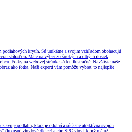
ch podlahových krytín. Sú unikátne a svojim vzhľadom obohacujú
vou stálosťou. Máte na výber zo širokých a dlhých dosiek
obcu. Fotky na webovej stránke sú len ilustračné. Navštívte naše
braz ako fotka. Naši experti vám pomôžu vybrať to najlepšie
dstavuje podlahu, ktorá je odolná a súčasne atraktívna svojou
s” (luxusné vinylové dielce) alebo SPC vinyl, ktorý má už