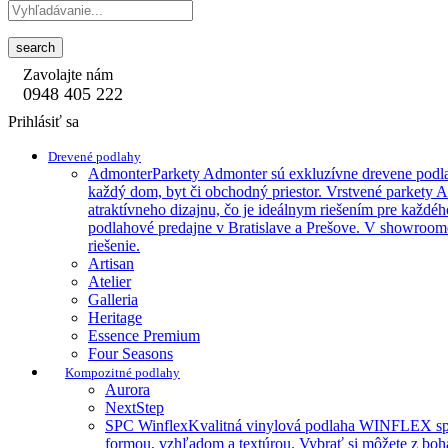
search
Zavolajte nám
0948 405 222
Prihlásiť sa
Drevené podlahy
Admonter
Parkety Admonter sú exkluzívne drevene podla
každý dom, byt či obchodný priestor. Vrstvené parkety 
atraktívneho dizajnu, čo je ideálnym riešením pre každéh
podlahové predajne v Bratislave a Prešove. V showroome
riešenie.
Artisan
Atelier
Galleria
Heritage
Essence Premium
Four Seasons
Kompozitné podlahy
Aurora
NextStep
SPC Winflex
Kvalitná vinylová podlaha WINFLEX spája 
formou, vzhľadom a textúrou. Vybrať si môžete z boha