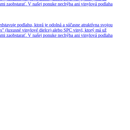
hami zaobstarať. V našej ponuke nechýba ani vinylová podlaha
edstavuje podlahu, ktorá je odolná a súčasne atraktívna svojou
s” (luxusné vinylové dielce) alebo SPC vinyl, ktorý má už
hami zaobstarať. V našej ponuke nechýba ani vinylová podlaha