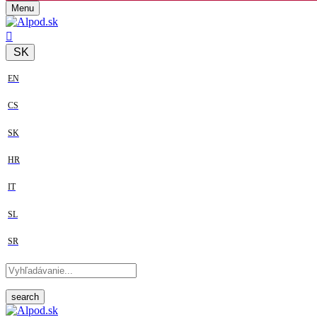
Menu
SK
EN
CS
SK
HR
IT
SL
SR
search