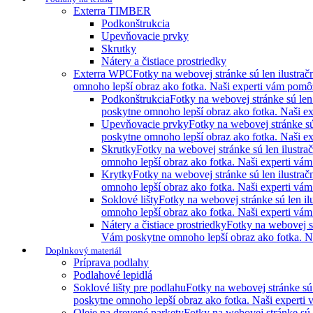
Exterra TIMBER
Podkonštrukcia
Upevňovacie prvky
Skrutky
Nátery a čistiace prostriedky
Exterra WPC
Fotky na webovej stránke sú len ilustra
omnoho lepší obraz ako fotka. Naši experti vám pomôžu
Podkonštrukcia
Fotky na webovej stránke sú len
poskytne omnoho lepší obraz ako fotka. Naši ex
Upevňovacie prvky
Fotky na webovej stránke sú
poskytne omnoho lepší obraz ako fotka. Naši ex
Skrutky
Fotky na webovej stránke sú len ilustr
omnoho lepší obraz ako fotka. Naši experti vám 
Krytky
Fotky na webovej stránke sú len ilustra
omnoho lepší obraz ako fotka. Naši experti vám 
Soklové lišty
Fotky na webovej stránke sú len i
omnoho lepší obraz ako fotka. Naši experti vám 
Nátery a čistiace prostriedky
Fotky na webovej st
Vám poskytne omnoho lepší obraz ako fotka. Naš
Doplnkový materiál
Príprava podlahy
Podlahové lepidlá
Soklové lišty pre podlahu
Fotky na webovej stránke sú
poskytne omnoho lepší obraz ako fotka. Naši experti 
Oleje na drevené parkety
Fotky na webovej stránke sú 