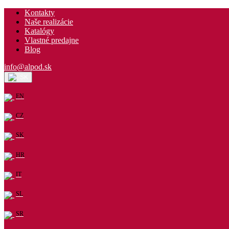
Kontakty
Naše realizácie
Katalógy
Vlastné predajne
Blog
info@alpod.sk
SK
EN
CZ
SK
HR
IT
SL
SR