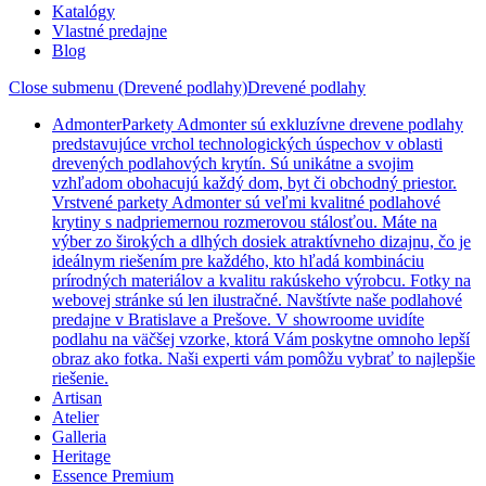
Katalógy
Vlastné predajne
Blog
Close submenu (Drevené podlahy)
Drevené podlahy
Admonter
Parkety Admonter sú exkluzívne drevene podlahy
predstavujúce vrchol technologických úspechov v oblasti
drevených podlahových krytín. Sú unikátne a svojim
vzhľadom obohacujú každý dom, byt či obchodný priestor.
Vrstvené parkety Admonter sú veľmi kvalitné podlahové
krytiny s nadpriemernou rozmerovou stálosťou. Máte na
výber zo širokých a dlhých dosiek atraktívneho dizajnu, čo je
ideálnym riešením pre každého, kto hľadá kombináciu
prírodných materiálov a kvalitu rakúskeho výrobcu. Fotky na
webovej stránke sú len ilustračné. Navštívte naše podlahové
predajne v Bratislave a Prešove. V showroome uvidíte
podlahu na väčšej vzorke, ktorá Vám poskytne omnoho lepší
obraz ako fotka. Naši experti vám pomôžu vybrať to najlepšie
riešenie.
Artisan
Atelier
Galleria
Heritage
Essence Premium