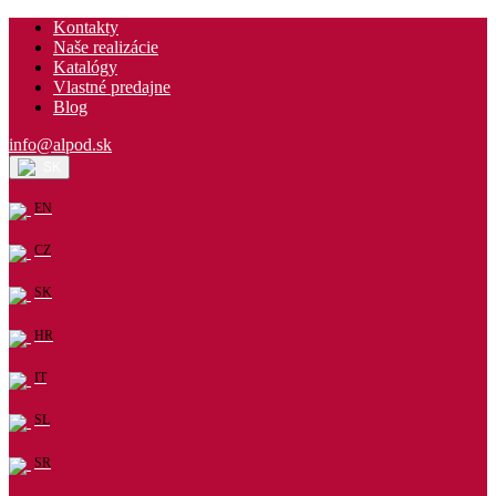
Kontakty
Naše realizácie
Katalógy
Vlastné predajne
Blog
info@alpod.sk
SK
EN
CZ
SK
HR
IT
SL
SR