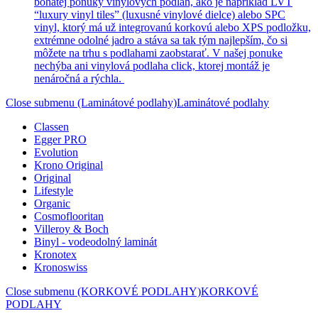
bohatej ponuky vinylových podláh, ako je napríklad LVT
“luxury vinyl tiles” (luxusné vinylové dielce) alebo SPC
vinyl, ktorý má už integrovanú korkovú alebo XPS podložku,
extrémne odolné jadro a stáva sa tak tým najlepším, čo si
môžete na trhu s podlahami zaobstarať. V našej ponuke
nechýba ani vinylová podlaha click, ktorej montáž je
nenáročná a rýchla.
Close submenu (Laminátové podlahy)
Laminátové podlahy
Classen
Egger PRO
Evolution
Krono Original
Original
Lifestyle
Organic
Cosmoflooritan
Villeroy & Boch
Binyl - vodeodolný laminát
Kronotex
Kronoswiss
Close submenu (KORKOVÉ PODLAHY)
KORKOVÉ
PODLAHY