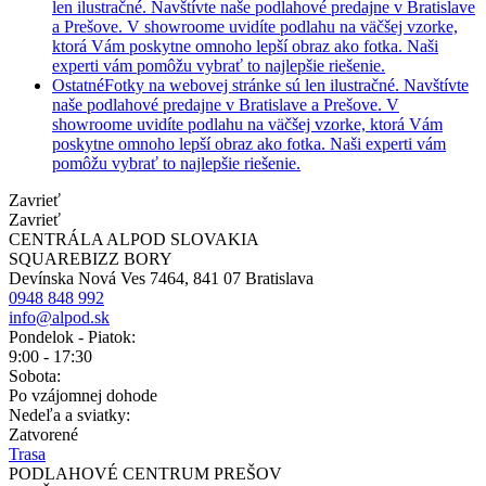
len ilustračné. Navštívte naše podlahové predajne v Bratislave
a Prešove. V showroome uvidíte podlahu na väčšej vzorke,
ktorá Vám poskytne omnoho lepší obraz ako fotka. Naši
experti vám pomôžu vybrať to najlepšie riešenie.
Ostatné
Fotky na webovej stránke sú len ilustračné. Navštívte
naše podlahové predajne v Bratislave a Prešove. V
showroome uvidíte podlahu na väčšej vzorke, ktorá Vám
poskytne omnoho lepší obraz ako fotka. Naši experti vám
pomôžu vybrať to najlepšie riešenie.
Zavrieť
Zavrieť
CENTRÁLA ALPOD SLOVAKIA
SQUAREBIZZ BORY
Devínska Nová Ves 7464, 841 07 Bratislava
0948 848 992
info@alpod.sk
Pondelok - Piatok:
9:00 - 17:30
Sobota:
Po vzájomnej dohode
Nedeľa a sviatky:
Zatvorené
Trasa
PODLAHOVÉ CENTRUM PREŠOV