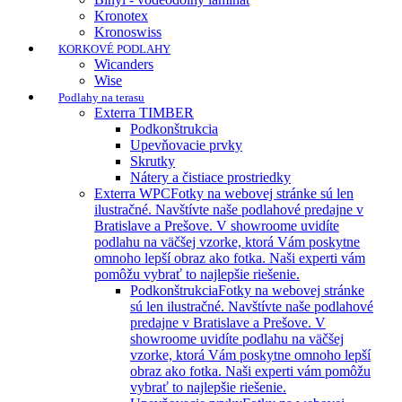
Kronotex
Kronoswiss
KORKOVÉ PODLAHY
Wicanders
Wise
Podlahy na terasu
Exterra TIMBER
Podkonštrukcia
Upevňovacie prvky
Skrutky
Nátery a čistiace prostriedky
Exterra WPC
Fotky na webovej stránke sú len
ilustračné. Navštívte naše podlahové predajne v
Bratislave a Prešove. V showroome uvidíte
podlahu na väčšej vzorke, ktorá Vám poskytne
omnoho lepší obraz ako fotka. Naši experti vám
pomôžu vybrať to najlepšie riešenie.
Podkonštrukcia
Fotky na webovej stránke
sú len ilustračné. Navštívte naše podlahové
predajne v Bratislave a Prešove. V
showroome uvidíte podlahu na väčšej
vzorke, ktorá Vám poskytne omnoho lepší
obraz ako fotka. Naši experti vám pomôžu
vybrať to najlepšie riešenie.