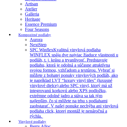
Artisan
Atelier
Galleria
Heritage
Essence Premium
Four Seasons
Kompozitné podlahy
Aurora
NextStep
SPC Winflex
Kvalitná vinylová podlaha
WINFLEX spája dve najviac žiaduce vlastnosti u
podláh, t. j. krásu a trvanlivosť. Predstavuje
podlahu, ktorá je odolná a súčasne atraktívna
svojou formou, vzhľadom a textúrou. Vybrať si
môžete z bohatej ponuky vinylových podláh, ako
je napríklad LVT “luxury vinyl tiles” (luxusné
vinylové dielce) alebo SPC vinyl, ktorý má už
integrovanú korkovú alebo XPS podložku,
extrémne odolné jadro a stáva sa tak tým
najlepším, čo si môžete na trhu s podlahami
zaobstarať. V našej ponuke nechýba ani vinylová
podlaha click, ktorej montáž je nenáročná a
rýchla.
Vinylové podlahy
Berry Alloc