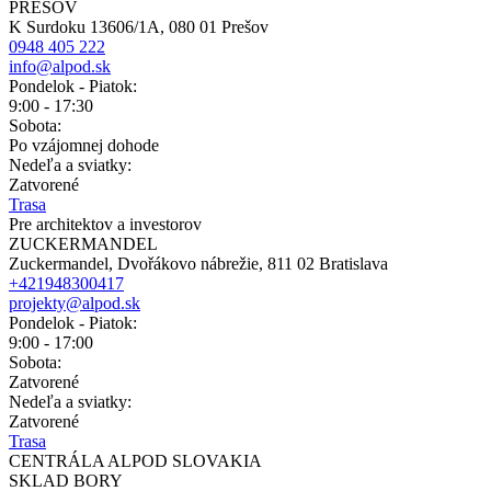
PREŠOV
K Surdoku 13606/1A, 080 01 Prešov
0948 405 222
info@alpod.sk
Pondelok - Piatok:
9:00 - 17:30
Sobota:
Po vzájomnej dohode
Nedeľa a sviatky:
Zatvorené
Trasa
Pre architektov a investorov
ZUCKERMANDEL
Zuckermandel, Dvořákovo nábrežie, 811 02 Bratislava
+421948300417
projekty@alpod.sk
Pondelok - Piatok:
9:00 - 17:00
Sobota:
Zatvorené
Nedeľa a sviatky:
Zatvorené
Trasa
CENTRÁLA ALPOD SLOVAKIA
SKLAD BORY