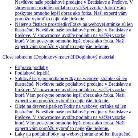
Navštívte naše podlahové predajne v Bratislave a Prešove. V
showroome uvidíte podlahu na väčšej vzorke, ktorá Vám
poskytne omnoho lepší obraz ako fotka. Naši experti vám
pomôžu vybrať to najlepšie riešenie.
Nátery a čistiace prostriedky
Fotky na webovej stránke sú len
ilustračné. Navštívte naše podlahové predajne v Bratislave a
Prešove. V showroome uvidíte podlahu na väčšej vzorke,
ktorá Vám poskytne omnoho lepší obraz ako fotka. Naši
experti vám pomôžu vybrať to najlepšie riešenie.
Close submenu (Doplnkový materiál)
Doplnkový materiál
Príprava podlahy
Podlahové lepidlá
Soklové lišty pre podlahu
Fotky na webovej stránke sú len
ilustračné. Navštívte naše podlahové predajne v Bratislave a
Prešove. V showroome uvidíte podlahu na väčšej vzorke,
ktorá Vám poskytne omnoho lepší obraz ako fotka. Naši
experti vám pomôžu vybrať to najlepšie riešenie.
Oleje na drevené parkety
Fotky na webovej stránke sú len
ilustračné. Navštívte naše podlahové predajne v Bratislave a
Prešove. V showroome uvidíte podlahu na väčšej vzorke,
ktorá Vám poskytne omnoho lepší obraz ako fotka. Naši
experti vám pomôžu vybrať to najlepšie riešenie.
Laky na podlahu
Fotky na webovej stránke sú len ilustračné.