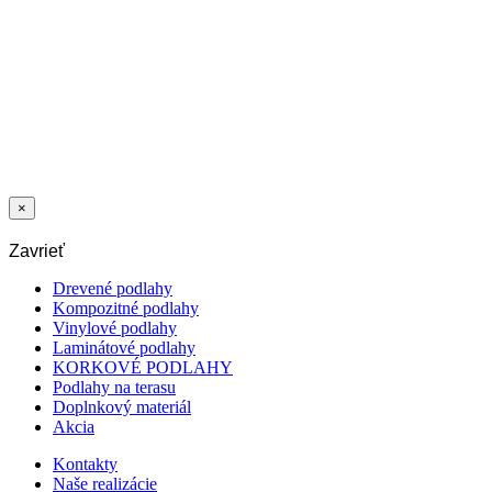
POVRCHY 1 L
14,76
€
/l
RMC
REFRESH
ECO 0,5 L
59,97
€
/l
×
Zavrieť
Drevené podlahy
Kompozitné podlahy
Vinylové podlahy
Laminátové podlahy
KORKOVÉ PODLAHY
Podlahy na terasu
Doplnkový materiál
Akcia
Kontakty
Naše realizácie