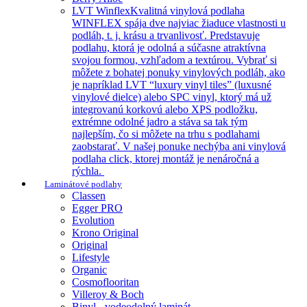
LVT Winflex
Kvalitná vinylová podlaha
WINFLEX spája dve najviac žiaduce vlastnosti u
podláh, t. j. krásu a trvanlivosť. Predstavuje
podlahu, ktorá je odolná a súčasne atraktívna
svojou formou, vzhľadom a textúrou. Vybrať si
môžete z bohatej ponuky vinylových podláh, ako
je napríklad LVT “luxury vinyl tiles” (luxusné
vinylové dielce) alebo SPC vinyl, ktorý má už
integrovanú korkovú alebo XPS podložku,
extrémne odolné jadro a stáva sa tak tým
najlepším, čo si môžete na trhu s podlahami
zaobstarať. V našej ponuke nechýba ani vinylová
podlaha click, ktorej montáž je nenáročná a
rýchla.
Laminátové podlahy
Classen
Egger PRO
Evolution
Krono Original
Original
Lifestyle
Organic
Cosmoflooritan
Villeroy & Boch
Binyl - vodeodolný laminát