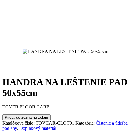
HANDRA NA LEŠTENIE PAD
50x55cm
TOVER FLOOR CARE
Pridať do zoznamu želaní
Katalógové číslo:
TOVCAR-CLOT01
Kategórie:
Čistenie a údržba
podlahy
,
Doplnkový materiál