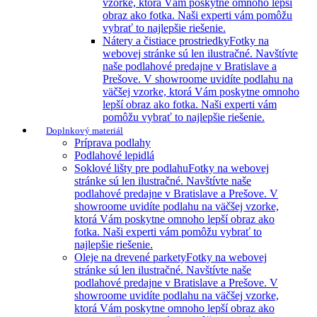
vzorke, ktorá Vám poskytne omnoho lepší
obraz ako fotka. Naši experti vám pomôžu
vybrať to najlepšie riešenie.
Nátery a čistiace prostriedky
Fotky na
webovej stránke sú len ilustračné. Navštívte
naše podlahové predajne v Bratislave a
Prešove. V showroome uvidíte podlahu na
väčšej vzorke, ktorá Vám poskytne omnoho
lepší obraz ako fotka. Naši experti vám
pomôžu vybrať to najlepšie riešenie.
Doplnkový materiál
Príprava podlahy
Podlahové lepidlá
Soklové lišty pre podlahu
Fotky na webovej
stránke sú len ilustračné. Navštívte naše
podlahové predajne v Bratislave a Prešove. V
showroome uvidíte podlahu na väčšej vzorke,
ktorá Vám poskytne omnoho lepší obraz ako
fotka. Naši experti vám pomôžu vybrať to
najlepšie riešenie.
Oleje na drevené parkety
Fotky na webovej
stránke sú len ilustračné. Navštívte naše
podlahové predajne v Bratislave a Prešove. V
showroome uvidíte podlahu na väčšej vzorke,
ktorá Vám poskytne omnoho lepší obraz ako