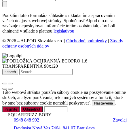
Použitím tohto formulára súhlasíte s ukladaním a spracovaním
vašich údajov z webovej stránky. Spoločnosť Alpod d.o.o. sa
zaväzuje neposkytovať informácie tretím osobám tak, aby boli
chránené v súlade s platnou
legislatívou
© 2026 – ALPOD Slovakia s.r.o. |
Obchodné podmienky
|
Zásady
ochrany osobných údajov
search
Táto webová stránka používa súbory cookie na poskytovanie online
služieb, analýzu používania, reklamných systémov a funkcií, ktoré
by sme bez súborov cookie nemohli poskytovať.
.
Nastavenia
Prijmite
Odmietnuť
Nastavenia
SQUAREBIZZ BORY
0948 848 992
Zavolaj
Devínska Nová Ves 7464, 841 07 Bratislava