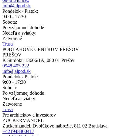
0948 848 992
info@alpod.sk
Pondelok - Piatok:
9:00 - 17:30
Sobota:
Po vzájomnej dohode
Nedeľa a sviatky:
Zatvorené
Trasa
PODLAHOVÉ CENTRUM PREŠOV
PREŠOV
K Surdoku 13606/1A, 080 01 Prešov
0948 405 222
info@alpod.sk
Pondelok - Piatok:
9:00 - 17:30
Sobota:
Po vzájomnej dohode
Nedeľa a sviatky:
Zatvorené
Trasa
Pre architektov a investorov
ZUCKERMANDEL
Zuckermandel, Dvořákovo nábrežie, 811 02 Bratislava
+421948300417