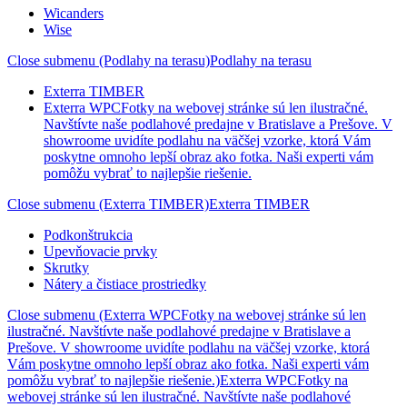
Wicanders
Wise
Close submenu (Podlahy na terasu)
Podlahy na terasu
Exterra TIMBER
Exterra WPC
Fotky na webovej stránke sú len ilustračné.
Navštívte naše podlahové predajne v Bratislave a Prešove. V
showroome uvidíte podlahu na väčšej vzorke, ktorá Vám
poskytne omnoho lepší obraz ako fotka. Naši experti vám
pomôžu vybrať to najlepšie riešenie.
Close submenu (Exterra TIMBER)
Exterra TIMBER
Podkonštrukcia
Upevňovacie prvky
Skrutky
Nátery a čistiace prostriedky
Close submenu (Exterra WPCFotky na webovej stránke sú len
ilustračné. Navštívte naše podlahové predajne v Bratislave a
Prešove. V showroome uvidíte podlahu na väčšej vzorke, ktorá
Vám poskytne omnoho lepší obraz ako fotka. Naši experti vám
pomôžu vybrať to najlepšie riešenie.)
Exterra WPCFotky na
webovej stránke sú len ilustračné. Navštívte naše podlahové