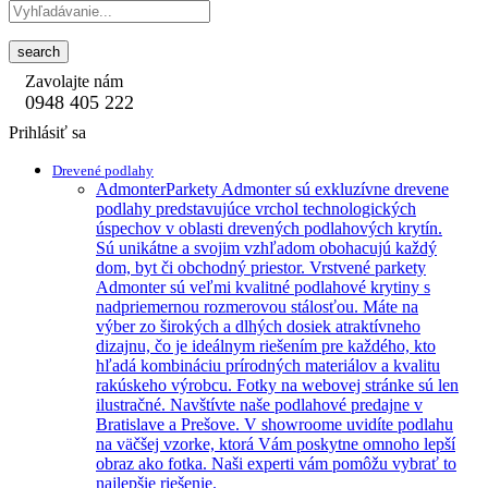
search
Zavolajte nám
0948 405 222
Prihlásiť sa
Drevené podlahy
Admonter
Parkety Admonter sú exkluzívne drevene
podlahy predstavujúce vrchol technologických
úspechov v oblasti drevených podlahových krytín.
Sú unikátne a svojim vzhľadom obohacujú každý
dom, byt či obchodný priestor. Vrstvené parkety
Admonter sú veľmi kvalitné podlahové krytiny s
nadpriemernou rozmerovou stálosťou. Máte na
výber zo širokých a dlhých dosiek atraktívneho
dizajnu, čo je ideálnym riešením pre každého, kto
hľadá kombináciu prírodných materiálov a kvalitu
rakúskeho výrobcu. Fotky na webovej stránke sú len
ilustračné. Navštívte naše podlahové predajne v
Bratislave a Prešove. V showroome uvidíte podlahu
na väčšej vzorke, ktorá Vám poskytne omnoho lepší
obraz ako fotka. Naši experti vám pomôžu vybrať to
najlepšie riešenie.