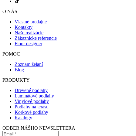
O NÁS
Vlastné predajne
Kontakty
Naše realizácie
Zákaznícke referencie
Floor designer
POMOC
Zoznam želaní
Blog
PRODUKTY
Drevené podlahy
Laminátové podlahy
Vinylové podlahy
Podlahy na terasu
Korkové podlahy
Katalógy
ODBER NÁŠHO NEWSLETTERA