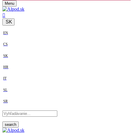
Menu
SK
EN
CS
SK
HR
IT
SL
SR
search