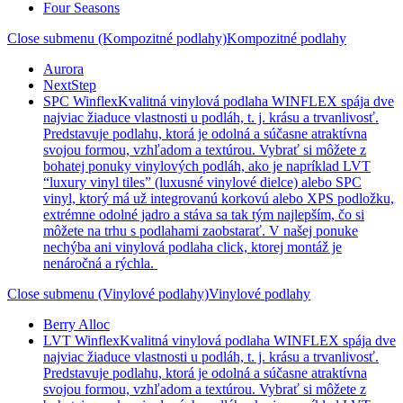
Four Seasons
Close submenu (Kompozitné podlahy)
Kompozitné podlahy
Aurora
NextStep
SPC Winflex
Kvalitná vinylová podlaha WINFLEX spája dve
najviac žiaduce vlastnosti u podláh, t. j. krásu a trvanlivosť.
Predstavuje podlahu, ktorá je odolná a súčasne atraktívna
svojou formou, vzhľadom a textúrou. Vybrať si môžete z
bohatej ponuky vinylových podláh, ako je napríklad LVT
“luxury vinyl tiles” (luxusné vinylové dielce) alebo SPC
vinyl, ktorý má už integrovanú korkovú alebo XPS podložku,
extrémne odolné jadro a stáva sa tak tým najlepším, čo si
môžete na trhu s podlahami zaobstarať. V našej ponuke
nechýba ani vinylová podlaha click, ktorej montáž je
nenáročná a rýchla.
Close submenu (Vinylové podlahy)
Vinylové podlahy
Berry Alloc
LVT Winflex
Kvalitná vinylová podlaha WINFLEX spája dve
najviac žiaduce vlastnosti u podláh, t. j. krásu a trvanlivosť.
Predstavuje podlahu, ktorá je odolná a súčasne atraktívna
svojou formou, vzhľadom a textúrou. Vybrať si môžete z