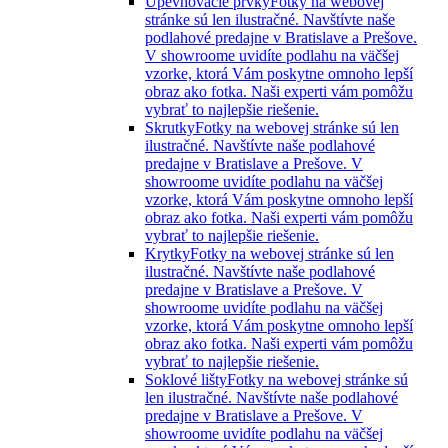
Upevňovacie prvky
Fotky na webovej
stránke sú len ilustračné. Navštívte naše
podlahové predajne v Bratislave a Prešove.
V showroome uvidíte podlahu na väčšej
vzorke, ktorá Vám poskytne omnoho lepší
obraz ako fotka. Naši experti vám pomôžu
vybrať to najlepšie riešenie.
Skrutky
Fotky na webovej stránke sú len
ilustračné. Navštívte naše podlahové
predajne v Bratislave a Prešove. V
showroome uvidíte podlahu na väčšej
vzorke, ktorá Vám poskytne omnoho lepší
obraz ako fotka. Naši experti vám pomôžu
vybrať to najlepšie riešenie.
Krytky
Fotky na webovej stránke sú len
ilustračné. Navštívte naše podlahové
predajne v Bratislave a Prešove. V
showroome uvidíte podlahu na väčšej
vzorke, ktorá Vám poskytne omnoho lepší
obraz ako fotka. Naši experti vám pomôžu
vybrať to najlepšie riešenie.
Soklové lišty
Fotky na webovej stránke sú
len ilustračné. Navštívte naše podlahové
predajne v Bratislave a Prešove. V
showroome uvidíte podlahu na väčšej