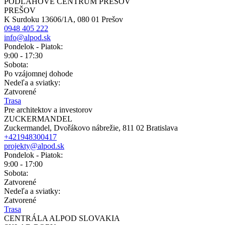
PODLAHOVÉ CENTRUM PREŠOV
PREŠOV
K Surdoku 13606/1A, 080 01 Prešov
0948 405 222
info@alpod.sk
Pondelok - Piatok:
9:00 - 17:30
Sobota:
Po vzájomnej dohode
Nedeľa a sviatky:
Zatvorené
Trasa
Pre architektov a investorov
ZUCKERMANDEL
Zuckermandel, Dvořákovo nábrežie, 811 02 Bratislava
+421948300417
projekty@alpod.sk
Pondelok - Piatok:
9:00 - 17:00
Sobota:
Zatvorené
Nedeľa a sviatky:
Zatvorené
Trasa
CENTRÁLA ALPOD SLOVAKIA