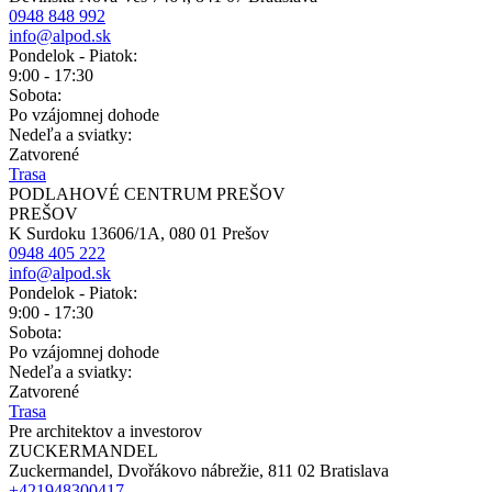
0948 848 992
info@alpod.sk
Pondelok - Piatok:
9:00 - 17:30
Sobota:
Po vzájomnej dohode
Nedeľa a sviatky:
Zatvorené
Trasa
PODLAHOVÉ CENTRUM PREŠOV
PREŠOV
K Surdoku 13606/1A, 080 01 Prešov
0948 405 222
info@alpod.sk
Pondelok - Piatok:
9:00 - 17:30
Sobota:
Po vzájomnej dohode
Nedeľa a sviatky:
Zatvorené
Trasa
Pre architektov a investorov
ZUCKERMANDEL
Zuckermandel, Dvořákovo nábrežie, 811 02 Bratislava
+421948300417