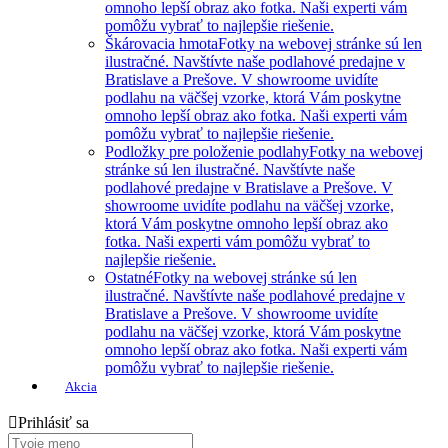
omnoho lepší obraz ako fotka. Naši experti vám
pomôžu vybrať to najlepšie riešenie.
Škárovacia hmota
Fotky na webovej stránke sú len
ilustračné. Navštívte naše podlahové predajne v
Bratislave a Prešove. V showroome uvidíte
podlahu na väčšej vzorke, ktorá Vám poskytne
omnoho lepší obraz ako fotka. Naši experti vám
pomôžu vybrať to najlepšie riešenie.
Podložky pre položenie podlahy
Fotky na webovej
stránke sú len ilustračné. Navštívte naše
podlahové predajne v Bratislave a Prešove. V
showroome uvidíte podlahu na väčšej vzorke,
ktorá Vám poskytne omnoho lepší obraz ako
fotka. Naši experti vám pomôžu vybrať to
najlepšie riešenie.
Ostatné
Fotky na webovej stránke sú len
ilustračné. Navštívte naše podlahové predajne v
Bratislave a Prešove. V showroome uvidíte
podlahu na väčšej vzorke, ktorá Vám poskytne
omnoho lepší obraz ako fotka. Naši experti vám
pomôžu vybrať to najlepšie riešenie.
Akcia
Prihlásiť sa