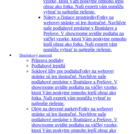
vzorke, ktorá Vám poskytne omnoho lepší
obraz ako fotka. Naši experti vám pomôžu
vybrať to najlepšie riešenie.
Nátery a čistiace prostriedky
Fotky na
webovej stránke sú len ilustračné. Navštívte
naše podlahové predajne v Bratislave a
Prešove. V showroome uvidíte podlahu na
väčšej vzorke, ktorá Vám poskytne omnoho
lepší obraz ako fotka. Naši experti vám
pomôžu vybrať to najlepšie riešenie.
Doplnkový materiál
Príprava podlahy
Podlahové lepidlá
Soklové lišty pre podlahu
Fotky na webovej
stránke sú len ilustračné. Navštívte naše
podlahové predajne v Bratislave a Prešove. V
showroome uvidíte podlahu na väčšej vzorke,
ktorá Vám poskytne omnoho lepší obraz ako
fotka. Naši experti vám pomôžu vybrať to
najlepšie riešenie.
Oleje na drevené parkety
Fotky na webovej
stránke sú len ilustračné. Navštívte naše
podlahové predajne v Bratislave a Prešove. V
showroome uvidíte podlahu na väčšej vzorke,
ktorá Vám poskytne omnoho lepší obraz ako