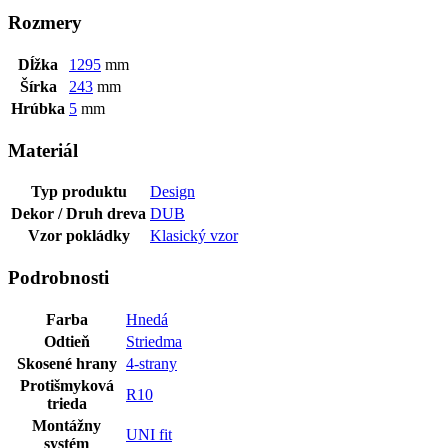
Rozmery
Dĺžka
1295
mm
Šírka
243
mm
Hrúbka
5
mm
Materiál
Typ produktu
Design
Dekor / Druh dreva
DUB
Vzor pokládky
Klasický vzor
Podrobnosti
Farba
Hnedá
Odtieň
Striedma
Skosené hrany
4-strany
Protišmyková
R10
trieda
Montážny
UNI fit
systém