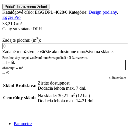
Pridať do zoznamu želaní
Katalógové číslo:
EGGDPL-4028/0
Kategórie:
Design podlahy
,
Egger Pro
2
33,21
€
/m
Ceny sú vrátane DPH.
2
Zadajte plochu: (m
):
Zadané množstvo je väčšie ako dostupné množstvo na sklade.
Prosíme, aby ste pri zadávaní množstva počítali s 5 % rezervou.
--
balík
2
obsahuje:
--
m
--
€
vrátane dane
Zistite dostupnosť
Sklad Bratislava:
Dodacia lehota max. 7 dní.
2
Na sklade: 30,21
m
(12 bal)
Centrálny sklad:
Dodacia lehota max. 14-21 dní.
POSLAŤ DOPYT
Parametre