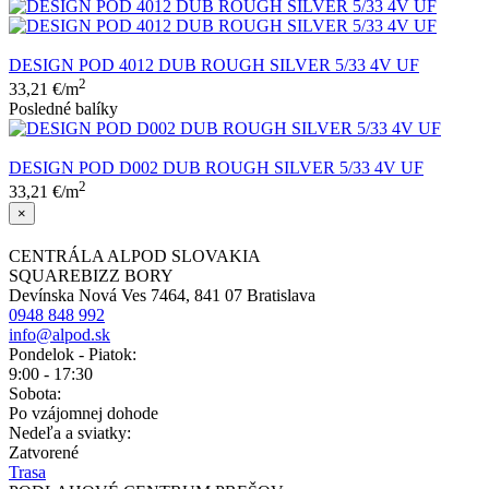
DESIGN POD 4012 DUB ROUGH SILVER 5/33 4V UF
2
33,21
€
/m
Posledné balíky
DESIGN POD D002 DUB ROUGH SILVER 5/33 4V UF
2
33,21
€
/m
×
CENTRÁLA ALPOD SLOVAKIA
SQUAREBIZZ BORY
Devínska Nová Ves 7464, 841 07 Bratislava
0948 848 992
info@alpod.sk
Pondelok - Piatok:
9:00 - 17:30
Sobota:
Po vzájomnej dohode
Nedeľa a sviatky:
Zatvorené
Trasa