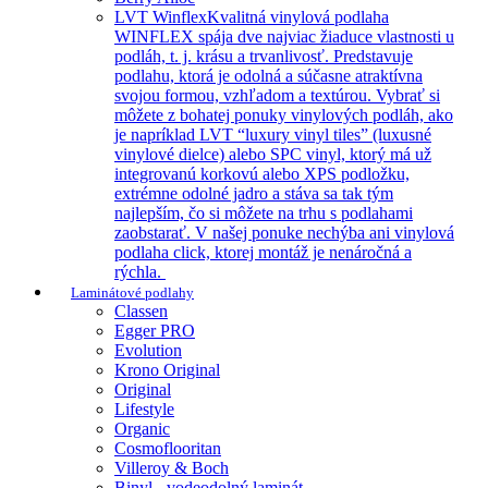
LVT Winflex
Kvalitná vinylová podlaha
WINFLEX spája dve najviac žiaduce vlastnosti u
podláh, t. j. krásu a trvanlivosť. Predstavuje
podlahu, ktorá je odolná a súčasne atraktívna
svojou formou, vzhľadom a textúrou. Vybrať si
môžete z bohatej ponuky vinylových podláh, ako
je napríklad LVT “luxury vinyl tiles” (luxusné
vinylové dielce) alebo SPC vinyl, ktorý má už
integrovanú korkovú alebo XPS podložku,
extrémne odolné jadro a stáva sa tak tým
najlepším, čo si môžete na trhu s podlahami
zaobstarať. V našej ponuke nechýba ani vinylová
podlaha click, ktorej montáž je nenáročná a
rýchla.
Laminátové podlahy
Classen
Egger PRO
Evolution
Krono Original
Original
Lifestyle
Organic
Cosmoflooritan
Villeroy & Boch
Binyl - vodeodolný laminát