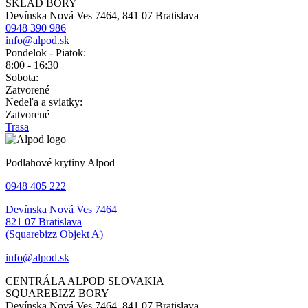
SKLAD BORY
Devínska Nová Ves 7464, 841 07 Bratislava
0948 390 986
info@alpod.sk
Pondelok - Piatok:
8:00 - 16:30
Sobota:
Zatvorené
Nedeľa a sviatky:
Zatvorené
Trasa
Podlahové krytiny Alpod
0948 405 222
Devínska Nová Ves 7464
821 07 Bratislava
(Squarebizz Objekt A)
info@alpod.sk
CENTRÁLA ALPOD SLOVAKIA
SQUAREBIZZ BORY
Devínska Nová Ves 7464, 841 07 Bratislava