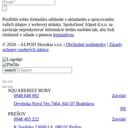
Použitím tohto formulára súhlasíte s ukladaním a spracovaním
vašich údajov z webovej stránky. Spoločnosť Alpod d.o.o. sa
zaväzuje neposkytovať informácie tretím osobám tak, aby boli
chránené v súlade s platnou
legislatívou
© 2026 – ALPOD Slovakia s.r.o. |
Obchodné podmienky
|
Zásady
ochrany osobných údajov
search
SQUAREBIZZ BORY
0948 848 992
Zavolaj
Devínska Nová Ves 7464, 841 07 Bratislava
Píš
PREŠOV
0948 405 222
Zavolaj
K Surdoku 13606/1A, 080 01 Prešov