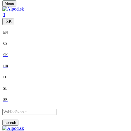
Menu
SK
EN
CS
SK
HR
IT
SL
SR
search