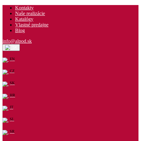
Kontakty
Naše realizácie
Katalógy
Vlastné predajne
Blog
info@alpod.sk
SK
EN
CZ
SK
HR
IT
SL
SR