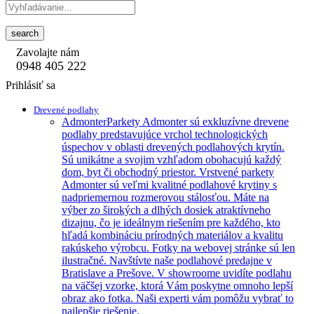
search
Zavolajte nám
0948 405 222
Prihlásiť sa
Drevené podlahy
Admonter
Parkety Admonter sú exkluzívne drevene
podlahy predstavujúce vrchol technologických
úspechov v oblasti drevených podlahových krytín.
Sú unikátne a svojim vzhľadom obohacujú každý
dom, byt či obchodný priestor. Vrstvené parkety
Admonter sú veľmi kvalitné podlahové krytiny s
nadpriemernou rozmerovou stálosťou. Máte na
výber zo širokých a dlhých dosiek atraktívneho
dizajnu, čo je ideálnym riešením pre každého, kto
hľadá kombináciu prírodných materiálov a kvalitu
rakúskeho výrobcu. Fotky na webovej stránke sú len
ilustračné. Navštívte naše podlahové predajne v
Bratislave a Prešove. V showroome uvidíte podlahu
na väčšej vzorke, ktorá Vám poskytne omnoho lepší
obraz ako fotka. Naši experti vám pomôžu vybrať to
najlepšie riešenie.