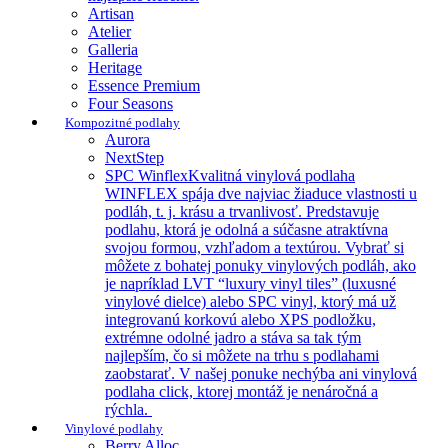
Artisan
Atelier
Galleria
Heritage
Essence Premium
Four Seasons
Kompozitné podlahy
Aurora
NextStep
SPC Winflex
Kvalitná vinylová podlaha
WINFLEX spája dve najviac žiaduce vlastnosti u
podláh, t. j. krásu a trvanlivosť. Predstavuje
podlahu, ktorá je odolná a súčasne atraktívna
svojou formou, vzhľadom a textúrou. Vybrať si
môžete z bohatej ponuky vinylových podláh, ako
je napríklad LVT “luxury vinyl tiles” (luxusné
vinylové dielce) alebo SPC vinyl, ktorý má už
integrovanú korkovú alebo XPS podložku,
extrémne odolné jadro a stáva sa tak tým
najlepším, čo si môžete na trhu s podlahami
zaobstarať. V našej ponuke nechýba ani vinylová
podlaha click, ktorej montáž je nenáročná a
rýchla.
Vinylové podlahy
Berry Alloc