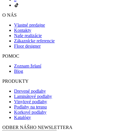
O NÁS
Vlastné predajne
Kontakty
Naše realizácie
Zákaznícke referencie
Floor designer
POMOC
Zoznam želaní
Blog
PRODUKTY
Drevené podlahy
Laminátové podlahy
Vinylové podlahy
Podlahy na terasu
Korkové podlahy
Katalógy
ODBER NÁŠHO NEWSLETTERA