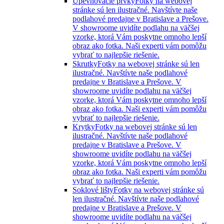
Upevňovacie prvky
Fotky na webovej
stránke sú len ilustračné. Navštívte naše
podlahové predajne v Bratislave a Prešove.
V showroome uvidíte podlahu na väčšej
vzorke, ktorá Vám poskytne omnoho lepší
obraz ako fotka. Naši experti vám pomôžu
vybrať to najlepšie riešenie.
Skrutky
Fotky na webovej stránke sú len
ilustračné. Navštívte naše podlahové
predajne v Bratislave a Prešove. V
showroome uvidíte podlahu na väčšej
vzorke, ktorá Vám poskytne omnoho lepší
obraz ako fotka. Naši experti vám pomôžu
vybrať to najlepšie riešenie.
Krytky
Fotky na webovej stránke sú len
ilustračné. Navštívte naše podlahové
predajne v Bratislave a Prešove. V
showroome uvidíte podlahu na väčšej
vzorke, ktorá Vám poskytne omnoho lepší
obraz ako fotka. Naši experti vám pomôžu
vybrať to najlepšie riešenie.
Soklové lišty
Fotky na webovej stránke sú
len ilustračné. Navštívte naše podlahové
predajne v Bratislave a Prešove. V
showroome uvidíte podlahu na väčšej