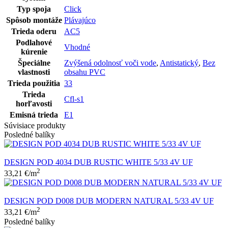
Typ spoja
Click
Spôsob montáže
Plávajúco
Trieda oderu
AC5
Podlahové
Vhodné
kúrenie
Špeciálne
Zvýšená odolnosť voči vode
,
Antistatický
,
Bez
vlastnosti
obsahu PVC
Trieda použitia
33
Trieda
Cfl-s1
horľavosti
Emisná trieda
E1
Súvisiace produkty
Posledné balíky
DESIGN POD 4034 DUB RUSTIC WHITE 5/33 4V UF
2
33,21
€
/m
DESIGN POD D008 DUB MODERN NATURAL 5/33 4V UF
2
33,21
€
/m
Posledné balíky