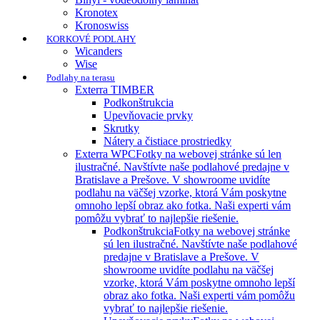
Kronotex
Kronoswiss
KORKOVÉ PODLAHY
Wicanders
Wise
Podlahy na terasu
Exterra TIMBER
Podkonštrukcia
Upevňovacie prvky
Skrutky
Nátery a čistiace prostriedky
Exterra WPC
Fotky na webovej stránke sú len
ilustračné. Navštívte naše podlahové predajne v
Bratislave a Prešove. V showroome uvidíte
podlahu na väčšej vzorke, ktorá Vám poskytne
omnoho lepší obraz ako fotka. Naši experti vám
pomôžu vybrať to najlepšie riešenie.
Podkonštrukcia
Fotky na webovej stránke
sú len ilustračné. Navštívte naše podlahové
predajne v Bratislave a Prešove. V
showroome uvidíte podlahu na väčšej
vzorke, ktorá Vám poskytne omnoho lepší
obraz ako fotka. Naši experti vám pomôžu
vybrať to najlepšie riešenie.