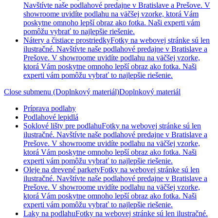
Navštívte naše podlahové predajne v Bratislave a Prešove. V
showroome uvidíte podlahu na väčšej vzorke, ktorá Vám
poskytne omnoho lepší obraz ako fotka. Naši experti vám
pomôžu vybrať to najlepšie riešenie.
Nátery a čistiace prostriedky
Fotky na webovej stránke sú len
ilustračné. Navštívte naše podlahové predajne v Bratislave a
Prešove. V showroome uvidíte podlahu na väčšej vzorke,
ktorá Vám poskytne omnoho lepší obraz ako fotka. Naši
experti vám pomôžu vybrať to najlepšie riešenie.
Close submenu (Doplnkový materiál)
Doplnkový materiál
Príprava podlahy
Podlahové lepidlá
Soklové lišty pre podlahu
Fotky na webovej stránke sú len
ilustračné. Navštívte naše podlahové predajne v Bratislave a
Prešove. V showroome uvidíte podlahu na väčšej vzorke,
ktorá Vám poskytne omnoho lepší obraz ako fotka. Naši
experti vám pomôžu vybrať to najlepšie riešenie.
Oleje na drevené parkety
Fotky na webovej stránke sú len
ilustračné. Navštívte naše podlahové predajne v Bratislave a
Prešove. V showroome uvidíte podlahu na väčšej vzorke,
ktorá Vám poskytne omnoho lepší obraz ako fotka. Naši
experti vám pomôžu vybrať to najlepšie riešenie.
Laky na podlahu
Fotky na webovej stránke sú len ilustračné.