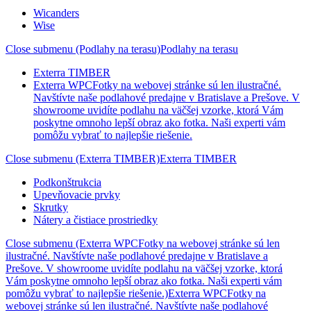
Wicanders
Wise
Close submenu (Podlahy na terasu)
Podlahy na terasu
Exterra TIMBER
Exterra WPC
Fotky na webovej stránke sú len ilustračné.
Navštívte naše podlahové predajne v Bratislave a Prešove. V
showroome uvidíte podlahu na väčšej vzorke, ktorá Vám
poskytne omnoho lepší obraz ako fotka. Naši experti vám
pomôžu vybrať to najlepšie riešenie.
Close submenu (Exterra TIMBER)
Exterra TIMBER
Podkonštrukcia
Upevňovacie prvky
Skrutky
Nátery a čistiace prostriedky
Close submenu (Exterra WPCFotky na webovej stránke sú len
ilustračné. Navštívte naše podlahové predajne v Bratislave a
Prešove. V showroome uvidíte podlahu na väčšej vzorke, ktorá
Vám poskytne omnoho lepší obraz ako fotka. Naši experti vám
pomôžu vybrať to najlepšie riešenie.)
Exterra WPCFotky na
webovej stránke sú len ilustračné. Navštívte naše podlahové