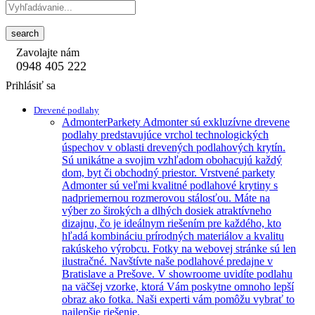
search
Zavolajte nám
0948 405 222
Prihlásiť sa
Drevené podlahy
Admonter
Parkety Admonter sú exkluzívne drevene
podlahy predstavujúce vrchol technologických
úspechov v oblasti drevených podlahových krytín.
Sú unikátne a svojim vzhľadom obohacujú každý
dom, byt či obchodný priestor. Vrstvené parkety
Admonter sú veľmi kvalitné podlahové krytiny s
nadpriemernou rozmerovou stálosťou. Máte na
výber zo širokých a dlhých dosiek atraktívneho
dizajnu, čo je ideálnym riešením pre každého, kto
hľadá kombináciu prírodných materiálov a kvalitu
rakúskeho výrobcu. Fotky na webovej stránke sú len
ilustračné. Navštívte naše podlahové predajne v
Bratislave a Prešove. V showroome uvidíte podlahu
na väčšej vzorke, ktorá Vám poskytne omnoho lepší
obraz ako fotka. Naši experti vám pomôžu vybrať to
najlepšie riešenie.