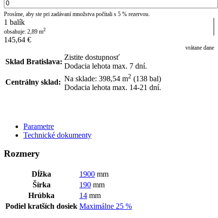
Prosíme, aby ste pri zadávaní množstva počítali s 5 % rezervou.
1
balík
2
obsahuje:
2,89
m
145,64
€
vrátane dane
Zistite dostupnosť
Sklad Bratislava:
Dodacia lehota max. 7 dní.
2
Na sklade: 398,54
m
(138 bal)
Centrálny sklad:
Dodacia lehota max. 14-21 dní.
POSLAŤ DOPYT
Parametre
Technické dokumenty
Rozmery
Dĺžka
1900
mm
Šírka
190
mm
Hrúbka
14
mm
Podiel kratších dosiek
Maximálne 25 %