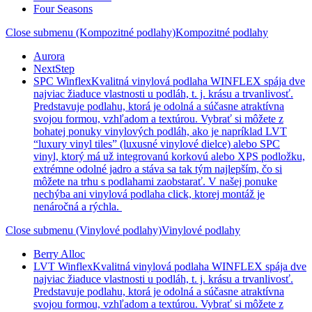
Four Seasons
Close submenu (Kompozitné podlahy)
Kompozitné podlahy
Aurora
NextStep
SPC Winflex
Kvalitná vinylová podlaha WINFLEX spája dve
najviac žiaduce vlastnosti u podláh, t. j. krásu a trvanlivosť.
Predstavuje podlahu, ktorá je odolná a súčasne atraktívna
svojou formou, vzhľadom a textúrou. Vybrať si môžete z
bohatej ponuky vinylových podláh, ako je napríklad LVT
“luxury vinyl tiles” (luxusné vinylové dielce) alebo SPC
vinyl, ktorý má už integrovanú korkovú alebo XPS podložku,
extrémne odolné jadro a stáva sa tak tým najlepším, čo si
môžete na trhu s podlahami zaobstarať. V našej ponuke
nechýba ani vinylová podlaha click, ktorej montáž je
nenáročná a rýchla.
Close submenu (Vinylové podlahy)
Vinylové podlahy
Berry Alloc
LVT Winflex
Kvalitná vinylová podlaha WINFLEX spája dve
najviac žiaduce vlastnosti u podláh, t. j. krásu a trvanlivosť.
Predstavuje podlahu, ktorá je odolná a súčasne atraktívna
svojou formou, vzhľadom a textúrou. Vybrať si môžete z