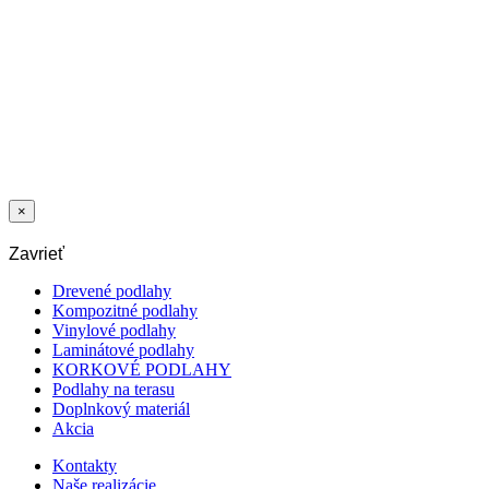
TGP DUB 1L
BORMIO
NATURAL
CREAM MAT
LAK KRT 4Vm
5Gc
2
81,43
€
/m
×
Zavrieť
Drevené podlahy
Kompozitné podlahy
Vinylové podlahy
Laminátové podlahy
KORKOVÉ PODLAHY
Podlahy na terasu
Doplnkový materiál
Akcia
Kontakty
Naše realizácie