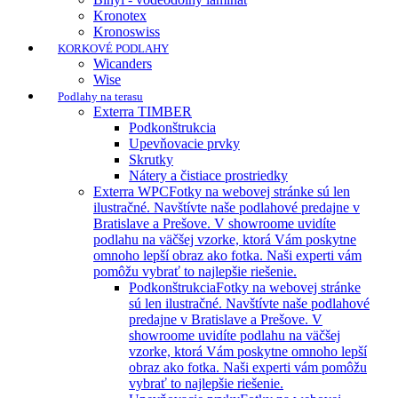
Kronotex
Kronoswiss
KORKOVÉ PODLAHY
Wicanders
Wise
Podlahy na terasu
Exterra TIMBER
Podkonštrukcia
Upevňovacie prvky
Skrutky
Nátery a čistiace prostriedky
Exterra WPC
Fotky na webovej stránke sú len
ilustračné. Navštívte naše podlahové predajne v
Bratislave a Prešove. V showroome uvidíte
podlahu na väčšej vzorke, ktorá Vám poskytne
omnoho lepší obraz ako fotka. Naši experti vám
pomôžu vybrať to najlepšie riešenie.
Podkonštrukcia
Fotky na webovej stránke
sú len ilustračné. Navštívte naše podlahové
predajne v Bratislave a Prešove. V
showroome uvidíte podlahu na väčšej
vzorke, ktorá Vám poskytne omnoho lepší
obraz ako fotka. Naši experti vám pomôžu
vybrať to najlepšie riešenie.