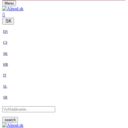
Menu
SK
EN
CS
SK
HR
IT
SL
SR
search