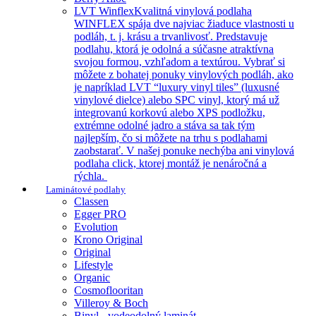
LVT Winflex
Kvalitná vinylová podlaha
WINFLEX spája dve najviac žiaduce vlastnosti u
podláh, t. j. krásu a trvanlivosť. Predstavuje
podlahu, ktorá je odolná a súčasne atraktívna
svojou formou, vzhľadom a textúrou. Vybrať si
môžete z bohatej ponuky vinylových podláh, ako
je napríklad LVT “luxury vinyl tiles” (luxusné
vinylové dielce) alebo SPC vinyl, ktorý má už
integrovanú korkovú alebo XPS podložku,
extrémne odolné jadro a stáva sa tak tým
najlepším, čo si môžete na trhu s podlahami
zaobstarať. V našej ponuke nechýba ani vinylová
podlaha click, ktorej montáž je nenáročná a
rýchla.
Laminátové podlahy
Classen
Egger PRO
Evolution
Krono Original
Original
Lifestyle
Organic
Cosmoflooritan
Villeroy & Boch
Binyl - vodeodolný laminát