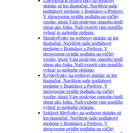
Upevňovacie prvky
Fotky na webovej
stránke sú len ilustračné. Navštívte naše
podlahové predajne v Bratislave a Prešove.
V showroome uvidíte podlahu na väčšej
vzorke, ktorá Vám poskytne omnoho lepší
obraz ako fotka. Naši experti vám pomôžu
vybrať to najlepšie riešenie.
Skrutky
Fotky na webovej stránke sú len
ilustračné. Navštívte naše podlahové
predajne v Bratislave a Prešove. V
showroome uvidíte podlahu na väčšej
vzorke, ktorá Vám poskytne omnoho lepší
obraz ako fotka. Naši experti vám pomôžu
vybrať to najlepšie riešenie.
Krytky
Fotky na webovej stránke sú len
ilustračné. Navštívte naše podlahové
predajne v Bratislave a Prešove. V
showroome uvidíte podlahu na väčšej
vzorke, ktorá Vám poskytne omnoho lepší
obraz ako fotka. Naši experti vám pomôžu
vybrať to najlepšie riešenie.
Soklové lišty
Fotky na webovej stránke sú
len ilustračné. Navštívte naše podlahové
predajne v Bratislave a Prešove. V
showroome uvidíte podlahu na väčšej