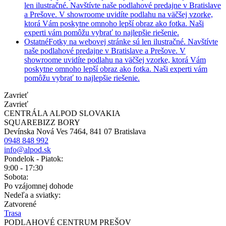
len ilustračné. Navštívte naše podlahové predajne v Bratislave
a Prešove. V showroome uvidíte podlahu na väčšej vzorke,
ktorá Vám poskytne omnoho lepší obraz ako fotka. Naši
experti vám pomôžu vybrať to najlepšie riešenie.
Ostatné
Fotky na webovej stránke sú len ilustračné. Navštívte
naše podlahové predajne v Bratislave a Prešove. V
showroome uvidíte podlahu na väčšej vzorke, ktorá Vám
poskytne omnoho lepší obraz ako fotka. Naši experti vám
pomôžu vybrať to najlepšie riešenie.
Zavrieť
Zavrieť
CENTRÁLA ALPOD SLOVAKIA
SQUAREBIZZ BORY
Devínska Nová Ves 7464, 841 07 Bratislava
0948 848 992
info@alpod.sk
Pondelok - Piatok:
9:00 - 17:30
Sobota:
Po vzájomnej dohode
Nedeľa a sviatky:
Zatvorené
Trasa
PODLAHOVÉ CENTRUM PREŠOV