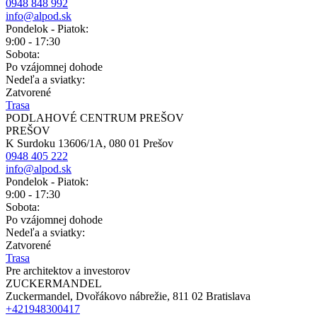
0948 848 992
info@alpod.sk
Pondelok - Piatok:
9:00 - 17:30
Sobota:
Po vzájomnej dohode
Nedeľa a sviatky:
Zatvorené
Trasa
PODLAHOVÉ CENTRUM PREŠOV
PREŠOV
K Surdoku 13606/1A, 080 01 Prešov
0948 405 222
info@alpod.sk
Pondelok - Piatok:
9:00 - 17:30
Sobota:
Po vzájomnej dohode
Nedeľa a sviatky:
Zatvorené
Trasa
Pre architektov a investorov
ZUCKERMANDEL
Zuckermandel, Dvořákovo nábrežie, 811 02 Bratislava
+421948300417