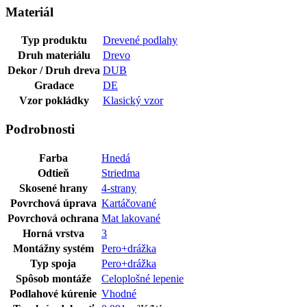
Materiál
Typ produktu
Drevené podlahy
Druh materiálu
Drevo
Dekor / Druh dreva
DUB
Gradace
DE
Vzor pokládky
Klasický vzor
Podrobnosti
Farba
Hnedá
Odtieň
Striedma
Skosené hrany
4-strany
Povrchová úprava
Kartáčované
Povrchová ochrana
Mat lakované
Horná vrstva
3
Montážny systém
Pero+drážka
Typ spoja
Pero+drážka
Spôsob montáže
Celoplošné lepenie
Podlahové kúrenie
Vhodné