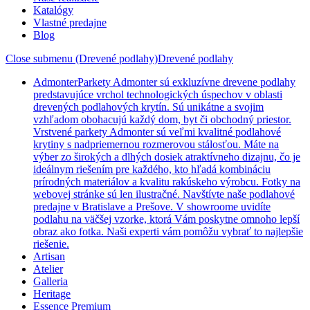
Katalógy
Vlastné predajne
Blog
Close submenu (Drevené podlahy)
Drevené podlahy
Admonter
Parkety Admonter sú exkluzívne drevene podlahy
predstavujúce vrchol technologických úspechov v oblasti
drevených podlahových krytín. Sú unikátne a svojim
vzhľadom obohacujú každý dom, byt či obchodný priestor.
Vrstvené parkety Admonter sú veľmi kvalitné podlahové
krytiny s nadpriemernou rozmerovou stálosťou. Máte na
výber zo širokých a dlhých dosiek atraktívneho dizajnu, čo je
ideálnym riešením pre každého, kto hľadá kombináciu
prírodných materiálov a kvalitu rakúskeho výrobcu. Fotky na
webovej stránke sú len ilustračné. Navštívte naše podlahové
predajne v Bratislave a Prešove. V showroome uvidíte
podlahu na väčšej vzorke, ktorá Vám poskytne omnoho lepší
obraz ako fotka. Naši experti vám pomôžu vybrať to najlepšie
riešenie.
Artisan
Atelier
Galleria
Heritage
Essence Premium