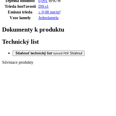
Tepelná odolnosť
0,091
m²K/W
Trieda horľavosti
Dfl-s1
Emisná trieda
≤ 0,08 mg/m³
Vzor lamely
Jednolamela
Dokumenty k produktu
Technický list
Stiahnuť technický list
Stiahnuť
Vytvoriť PDF
Súvisiace produkty
Posledné balíky
TGP DUB 1L
ZERMATT
MARKANT
HONEY MAT