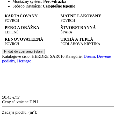
Montážny systém:
Pero+drážka
Spôsob inštalácie:
Celoplošné lepenie
KARTÁČOVANÝ
MATNE LAKOVANÝ
POVRCH
POVRCH
PERO A DRÁŽKA
ŠTVORSTRANNÁ
LEPENÉ
ŠPÁRA
RENOVOVATEĽNÁ
TICHÁ A TEPLÁ
POVRCH
PODLAHOVÁ KRYTINA
Pridať do zoznamu želaní
Katalógové číslo:
HERDRE-SAR010
Kategórie:
Dream
,
Drevené
podlahy
,
Heritage
2
50,43
€
/m
Ceny sú vrátane DPH.
2
Zadajte plochu: (m
):