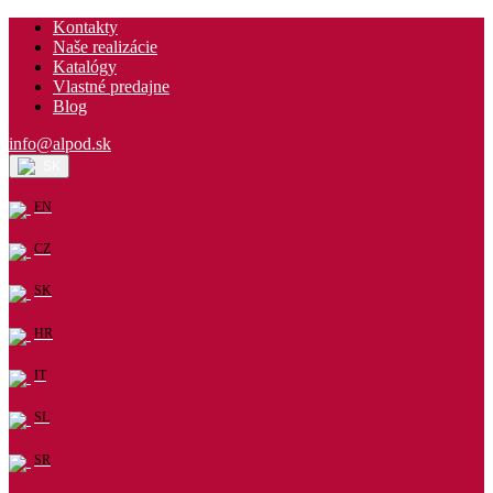
Kontakty
Naše realizácie
Katalógy
Vlastné predajne
Blog
info@alpod.sk
SK
EN
CZ
SK
HR
IT
SL
SR