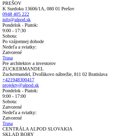
PREŠOV
K Surdoku 13606/1A, 080 01 Prešov
0948 405 222
info@alpod.sk
Pondelok - Piatok:
9:00 - 17:30
Sobota:
Po vzájomnej dohode
Nedeľa a sviatky:
Zatvorené
Trasa
Pre architektov a investorov
ZUCKERMANDEL
Zuckermandel, Dvořákovo nábrežie, 811 02 Bratislava
+421948300417
projekty@alpod.sk
Pondelok - Piatok:
9:00 - 17:00
Sobota:
Zatvorené
Nedeľa a sviatky:
Zatvorené
Trasa
CENTRÁLA ALPOD SLOVAKIA
SKLAD BORY