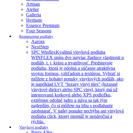
Artisan
Atelier
Galleria
Heritage
Essence Premium
Four Seasons
Kompozitné podlahy
Aurora
NextStep
SPC Winflex
Kvalitná vinylová podlaha
WINFLEX spája dve najviac žiaduce vlastnosti u
podláh, t. j. krásu a trvanlivosť. Predstavuje
podlahu, ktorá je odolná a súčasne atraktívna
svojou formou, vzhľadom a textúrou. Vybrať si
môžete z bohatej ponuky vinylových podláh, ako
je napríklad LVT “luxury vinyl tiles” (luxusné
vinylové dielce) alebo SPC vinyl, ktorý má už
integrovanú korkovú alebo XPS podložku,
extrémne odolné jadro a stáva sa tak tým
najlepším, čo si môžete na trhu s podlahami
zaobstarať. V našej ponuke nechýba ani vinylová
podlaha click, ktorej montáž je nenáročná a
rýchla.
Vinylové podlahy
Berry Alloc