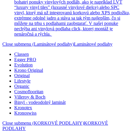
bohatej ponuky vinylových podláh, ako je napríklad LVT
“luxury vinyl tiles” (luxusné vinylové dielce) alebo SPC
vinyl, ktorý má už integrovanú korkovú alebo XPS podložku,
extrémne odolné jadro a stáva sa tak tým najlepším, čo si
môžete na trhu s podlahami zaobstarať. V našej ponuke
nechýba ani vinylová podlaha click, ktorej montáž je
nenáročná a rýchla.
Close submenu (Laminátové podlahy)
Laminátové podlahy
Classen
Egger PRO
Evolution
Krono Original
Original
Lifestyle
Organic
Cosmoflooritan
Villeroy & Boch
Binyl - vodeodolný laminát
Kronotex
Kronoswiss
Close submenu (KORKOVÉ PODLAHY)
KORKOVÉ
PODLAHY