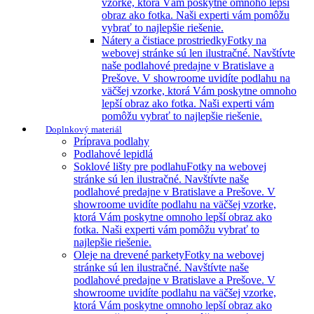
vzorke, ktorá Vám poskytne omnoho lepší
obraz ako fotka. Naši experti vám pomôžu
vybrať to najlepšie riešenie.
Nátery a čistiace prostriedky
Fotky na
webovej stránke sú len ilustračné. Navštívte
naše podlahové predajne v Bratislave a
Prešove. V showroome uvidíte podlahu na
väčšej vzorke, ktorá Vám poskytne omnoho
lepší obraz ako fotka. Naši experti vám
pomôžu vybrať to najlepšie riešenie.
Doplnkový materiál
Príprava podlahy
Podlahové lepidlá
Soklové lišty pre podlahu
Fotky na webovej
stránke sú len ilustračné. Navštívte naše
podlahové predajne v Bratislave a Prešove. V
showroome uvidíte podlahu na väčšej vzorke,
ktorá Vám poskytne omnoho lepší obraz ako
fotka. Naši experti vám pomôžu vybrať to
najlepšie riešenie.
Oleje na drevené parkety
Fotky na webovej
stránke sú len ilustračné. Navštívte naše
podlahové predajne v Bratislave a Prešove. V
showroome uvidíte podlahu na väčšej vzorke,
ktorá Vám poskytne omnoho lepší obraz ako