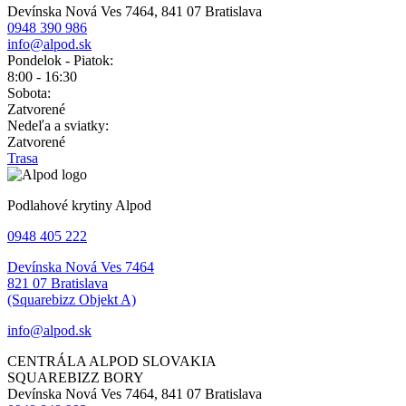
Devínska Nová Ves 7464, 841 07 Bratislava
0948 390 986
info@alpod.sk
Pondelok - Piatok:
8:00 - 16:30
Sobota:
Zatvorené
Nedeľa a sviatky:
Zatvorené
Trasa
Podlahové krytiny Alpod
0948 405 222
Devínska Nová Ves 7464
821 07 Bratislava
(Squarebizz Objekt A)
info@alpod.sk
CENTRÁLA ALPOD SLOVAKIA
SQUAREBIZZ BORY
Devínska Nová Ves 7464, 841 07 Bratislava