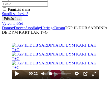
Pamätáš si ma
Stratili ste heslo?
Vytvoriť účet
Domov
Drevené podlahy
Heritage
Dream
TGP 1L DUB SARDINIA
DE DYM KART LAK T+G