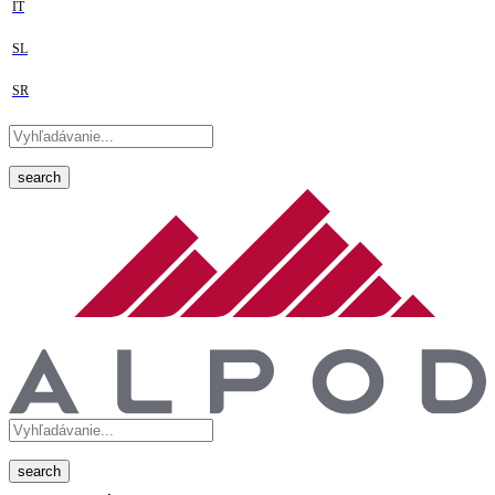
IT
SL
SR
search
search