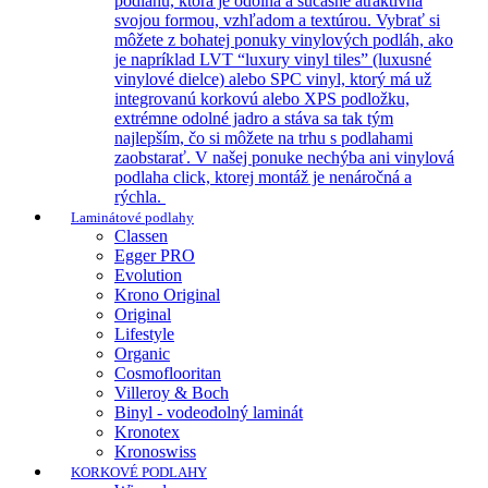
podlahu, ktorá je odolná a súčasne atraktívna
svojou formou, vzhľadom a textúrou. Vybrať si
môžete z bohatej ponuky vinylových podláh, ako
je napríklad LVT “luxury vinyl tiles” (luxusné
vinylové dielce) alebo SPC vinyl, ktorý má už
integrovanú korkovú alebo XPS podložku,
extrémne odolné jadro a stáva sa tak tým
najlepším, čo si môžete na trhu s podlahami
zaobstarať. V našej ponuke nechýba ani vinylová
podlaha click, ktorej montáž je nenáročná a
rýchla.
Laminátové podlahy
Classen
Egger PRO
Evolution
Krono Original
Original
Lifestyle
Organic
Cosmoflooritan
Villeroy & Boch
Binyl - vodeodolný laminát
Kronotex
Kronoswiss
KORKOVÉ PODLAHY