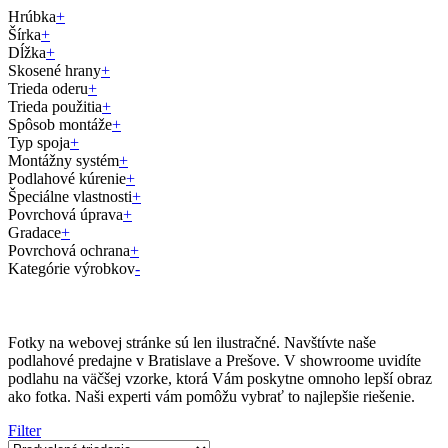
Hrúbka
+
Šírka
+
Dĺžka
+
Skosené hrany
+
Trieda oderu
+
Trieda použitia
+
Spôsob montáže
+
Typ spoja
+
Montážny systém
+
Podlahové kúrenie
+
Špeciálne vlastnosti
+
Povrchová úprava
+
Gradace
+
Povrchová ochrana
+
Kategórie výrobkov
-
Fotky na webovej stránke sú len ilustračné. Navštívte naše
podlahové predajne v Bratislave a Prešove. V showroome uvidíte
podlahu na väčšej vzorke, ktorá Vám poskytne omnoho lepší obraz
ako fotka. Naši experti vám pomôžu vybrať to najlepšie riešenie.
Filter