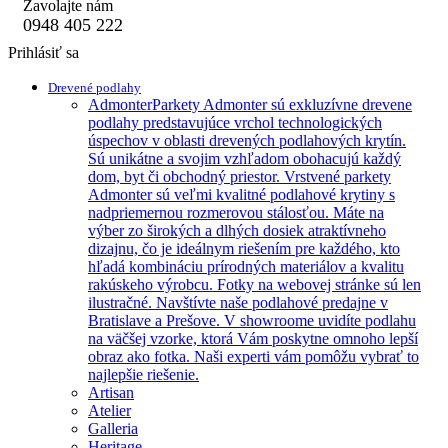
Zavolajte nám
0948 405 222
Prihlásiť sa
Drevené podlahy
Admonter
Parkety Admonter sú exkluzívne drevene
podlahy predstavujúce vrchol technologických
úspechov v oblasti drevených podlahových krytín.
Sú unikátne a svojim vzhľadom obohacujú každý
dom, byt či obchodný priestor. Vrstvené parkety
Admonter sú veľmi kvalitné podlahové krytiny s
nadpriemernou rozmerovou stálosťou. Máte na
výber zo širokých a dlhých dosiek atraktívneho
dizajnu, čo je ideálnym riešením pre každého, kto
hľadá kombináciu prírodných materiálov a kvalitu
rakúskeho výrobcu. Fotky na webovej stránke sú len
ilustračné. Navštívte naše podlahové predajne v
Bratislave a Prešove. V showroome uvidíte podlahu
na väčšej vzorke, ktorá Vám poskytne omnoho lepší
obraz ako fotka. Naši experti vám pomôžu vybrať to
najlepšie riešenie.
Artisan
Atelier
Galleria
Heritage