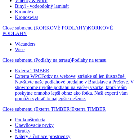
Villeroy & Boch
Binyl - vodeodolný laminát
Kronotex
Kronoswiss
Close submenu (KORKOVÉ PODLAHY)
KORKOVÉ
PODLAHY
Wicanders
Wise
Close submenu (Podlahy na terasu)
Podlahy na terasu
Exterra TIMBER
Exterra WPC
Fotky na webovej stránke sú len ilustračné.
Navštívte naše podlahové predajne v Bratislave a Prešove. V
showroome uvidíte podlahu na väčšej vzorke, ktorá Vám
poskytne omnoho lepší obraz ako fotka. Naši experti vám
pomôžu vybrať to najlepšie riešenie.
Close submenu (Exterra TIMBER)
Exterra TIMBER
Podkonštrukcia
Upevňovacie prvky
Skrutky
Nátery a čistiace prostriedky