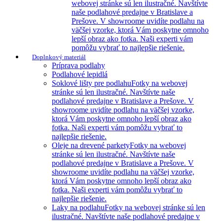
webovej stránke sú len ilustračné. Navštívte
naše podlahové predajne v Bratislave a
Prešove. V showroome uvidíte podlahu na
väčšej vzorke, ktorá Vám poskytne omnoho
lepší obraz ako fotka. Naši experti vám
pomôžu vybrať to najlepšie riešenie.
Doplnkový materiál
Príprava podlahy
Podlahové lepidlá
Soklové lišty pre podlahu
Fotky na webovej
stránke sú len ilustračné. Navštívte naše
podlahové predajne v Bratislave a Prešove. V
showroome uvidíte podlahu na väčšej vzorke,
ktorá Vám poskytne omnoho lepší obraz ako
fotka. Naši experti vám pomôžu vybrať to
najlepšie riešenie.
Oleje na drevené parkety
Fotky na webovej
stránke sú len ilustračné. Navštívte naše
podlahové predajne v Bratislave a Prešove. V
showroome uvidíte podlahu na väčšej vzorke,
ktorá Vám poskytne omnoho lepší obraz ako
fotka. Naši experti vám pomôžu vybrať to
najlepšie riešenie.
Laky na podlahu
Fotky na webovej stránke sú len
ilustračné. Navštívte naše podlahové predajne v