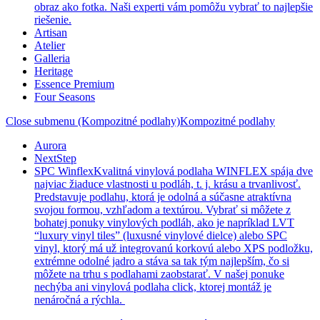
obraz ako fotka. Naši experti vám pomôžu vybrať to najlepšie
riešenie.
Artisan
Atelier
Galleria
Heritage
Essence Premium
Four Seasons
Close submenu (Kompozitné podlahy)
Kompozitné podlahy
Aurora
NextStep
SPC Winflex
Kvalitná vinylová podlaha WINFLEX spája dve
najviac žiaduce vlastnosti u podláh, t. j. krásu a trvanlivosť.
Predstavuje podlahu, ktorá je odolná a súčasne atraktívna
svojou formou, vzhľadom a textúrou. Vybrať si môžete z
bohatej ponuky vinylových podláh, ako je napríklad LVT
“luxury vinyl tiles” (luxusné vinylové dielce) alebo SPC
vinyl, ktorý má už integrovanú korkovú alebo XPS podložku,
extrémne odolné jadro a stáva sa tak tým najlepším, čo si
môžete na trhu s podlahami zaobstarať. V našej ponuke
nechýba ani vinylová podlaha click, ktorej montáž je
nenáročná a rýchla.