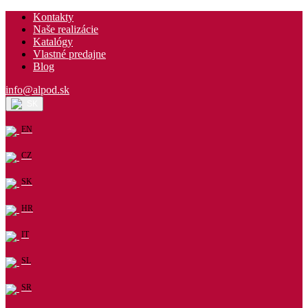
Kontakty
Naše realizácie
Katalógy
Vlastné predajne
Blog
info@alpod.sk
SK
EN
CZ
SK
HR
IT
SL
SR