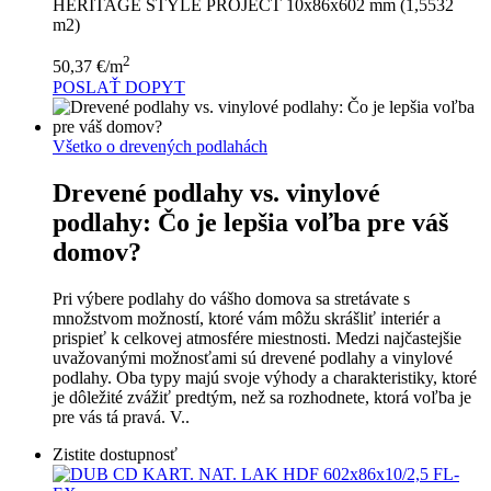
HERITAGE STYLE PROJECT 10x86x602 mm (1,5532
m2)
2
50,37
€
/m
POSLAŤ DOPYT
Všetko o drevených podlahách
Drevené podlahy vs. vinylové
podlahy: Čo je lepšia voľba pre váš
domov?
Pri výbere podlahy do vášho domova sa stretávate s
množstvom možností, ktoré vám môžu skrášliť interiér a
prispieť k celkovej atmosfére miestnosti. Medzi najčastejšie
uvažovanými možnosťami sú drevené podlahy a vinylové
podlahy. Oba typy majú svoje výhody a charakteristiky, ktoré
je dôležité zvážiť predtým, než sa rozhodnete, ktorá voľba je
pre vás tá pravá. V..
Zistite dostupnosť