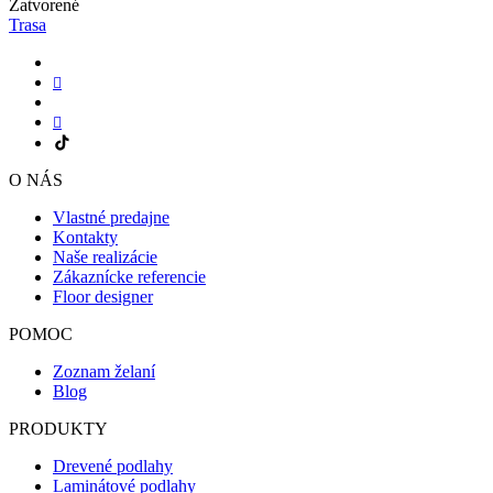
Zatvorené
Trasa
O NÁS
Vlastné predajne
Kontakty
Naše realizácie
Zákaznícke referencie
Floor designer
POMOC
Zoznam želaní
Blog
PRODUKTY
Drevené podlahy
Laminátové podlahy