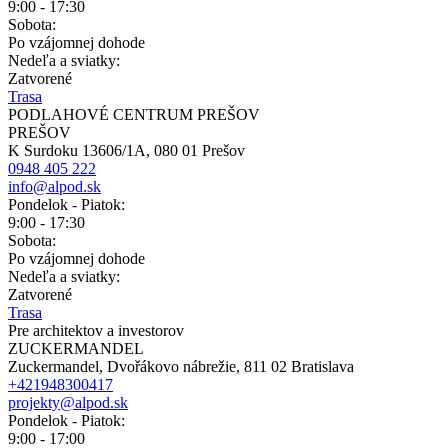
9:00 - 17:30
Sobota:
Po vzájomnej dohode
Nedeľa a sviatky:
Zatvorené
Trasa
PODLAHOVÉ CENTRUM PREŠOV
PREŠOV
K Surdoku 13606/1A, 080 01 Prešov
0948 405 222
info@alpod.sk
Pondelok - Piatok:
9:00 - 17:30
Sobota:
Po vzájomnej dohode
Nedeľa a sviatky:
Zatvorené
Trasa
Pre architektov a investorov
ZUCKERMANDEL
Zuckermandel, Dvořákovo nábrežie, 811 02 Bratislava
+421948300417
projekty@alpod.sk
Pondelok - Piatok:
9:00 - 17:00