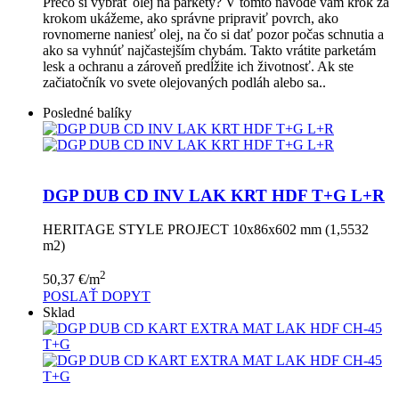
Prečo si vybrať olej na parkety? V tomto návode vám krok za
krokom ukážeme, ako správne pripraviť povrch, ako
rovnomerne naniesť olej, na čo si dať pozor počas schnutia a
ako sa vyhnúť najčastejším chybám. Takto vrátite parketám
lesk a ochranu a zároveň predĺžite ich životnosť. Ak ste
začiatočník vo svete olejovaných podláh alebo sa..
Posledné balíky
DGP DUB CD INV LAK KRT HDF T+G L+R
HERITAGE STYLE PROJECT 10x86x602 mm (1,5532
m2)
2
50,37
€
/m
POSLAŤ DOPYT
Sklad