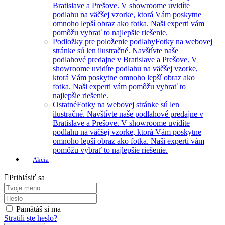
Bratislave a Prešove. V showroome uvidíte
podlahu na väčšej vzorke, ktorá Vám poskytne
omnoho lepší obraz ako fotka. Naši experti vám
pomôžu vybrať to najlepšie riešenie.
Podložky pre položenie podlahy
Fotky na webovej
stránke sú len ilustračné. Navštívte naše
podlahové predajne v Bratislave a Prešove. V
showroome uvidíte podlahu na väčšej vzorke,
ktorá Vám poskytne omnoho lepší obraz ako
fotka. Naši experti vám pomôžu vybrať to
najlepšie riešenie.
Ostatné
Fotky na webovej stránke sú len
ilustračné. Navštívte naše podlahové predajne v
Bratislave a Prešove. V showroome uvidíte
podlahu na väčšej vzorke, ktorá Vám poskytne
omnoho lepší obraz ako fotka. Naši experti vám
pomôžu vybrať to najlepšie riešenie.
Akcia
Prihlásiť sa
Pamätáš si ma
Stratili ste heslo?