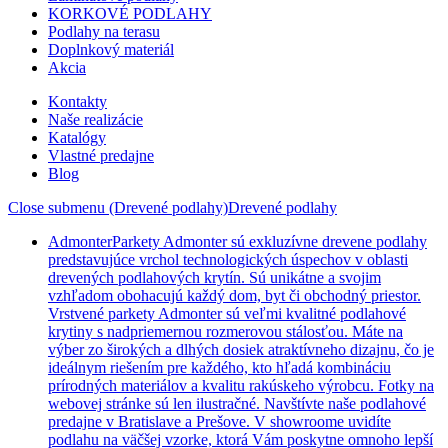
KORKOVÉ PODLAHY
Podlahy na terasu
Doplnkový materiál
Akcia
Kontakty
Naše realizácie
Katalógy
Vlastné predajne
Blog
Close submenu (Drevené podlahy)
Drevené podlahy
Admonter
Parkety Admonter sú exkluzívne drevene podlahy
predstavujúce vrchol technologických úspechov v oblasti
drevených podlahových krytín. Sú unikátne a svojim
vzhľadom obohacujú každý dom, byt či obchodný priestor.
Vrstvené parkety Admonter sú veľmi kvalitné podlahové
krytiny s nadpriemernou rozmerovou stálosťou. Máte na
výber zo širokých a dlhých dosiek atraktívneho dizajnu, čo je
ideálnym riešením pre každého, kto hľadá kombináciu
prírodných materiálov a kvalitu rakúskeho výrobcu. Fotky na
webovej stránke sú len ilustračné. Navštívte naše podlahové
predajne v Bratislave a Prešove. V showroome uvidíte
podlahu na väčšej vzorke, ktorá Vám poskytne omnoho lepší