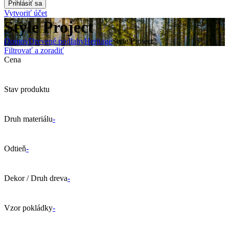
Vytvoriť účet
Style Project
Domov
Drevené podlahy
Heritage
Style Project
Filtrovať a zoradiť
Cena
Stav produktu
Druh materiálu
-
Odtieň
-
Dekor / Druh dreva
-
Vzor pokládky
-