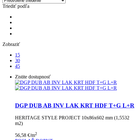
Triediť podľa
Zobraziť
15
30
45
Zistite dostupnosť
DGP DUB AB INV LAK KRT HDF T+G L+R
HERITAGE STYLE PROJECT 10x86x602 mm (1,5532
m2)
2
56,58
€
/m