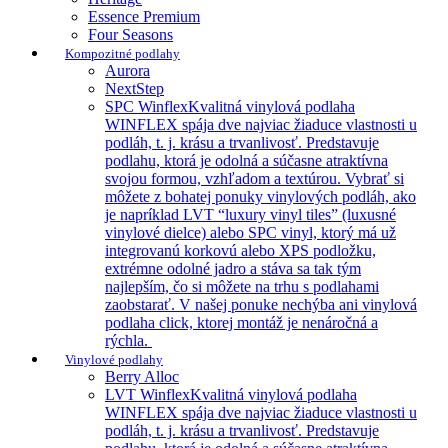
Essence Premium
Four Seasons
Kompozitné podlahy
Aurora
NextStep
SPC Winflex
Kvalitná vinylová podlaha
WINFLEX spája dve najviac žiaduce vlastnosti u
podláh, t. j. krásu a trvanlivosť. Predstavuje
podlahu, ktorá je odolná a súčasne atraktívna
svojou formou, vzhľadom a textúrou. Vybrať si
môžete z bohatej ponuky vinylových podláh, ako
je napríklad LVT “luxury vinyl tiles” (luxusné
vinylové dielce) alebo SPC vinyl, ktorý má už
integrovanú korkovú alebo XPS podložku,
extrémne odolné jadro a stáva sa tak tým
najlepším, čo si môžete na trhu s podlahami
zaobstarať. V našej ponuke nechýba ani vinylová
podlaha click, ktorej montáž je nenáročná a
rýchla.
Vinylové podlahy
Berry Alloc
LVT Winflex
Kvalitná vinylová podlaha
WINFLEX spája dve najviac žiaduce vlastnosti u
podláh, t. j. krásu a trvanlivosť. Predstavuje