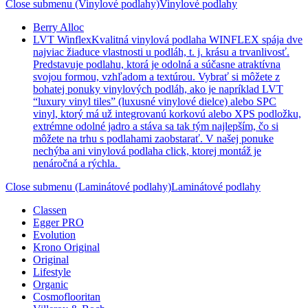
Close submenu (Vinylové podlahy)
Vinylové podlahy
Berry Alloc
LVT Winflex
Kvalitná vinylová podlaha WINFLEX spája dve
najviac žiaduce vlastnosti u podláh, t. j. krásu a trvanlivosť.
Predstavuje podlahu, ktorá je odolná a súčasne atraktívna
svojou formou, vzhľadom a textúrou. Vybrať si môžete z
bohatej ponuky vinylových podláh, ako je napríklad LVT
“luxury vinyl tiles” (luxusné vinylové dielce) alebo SPC
vinyl, ktorý má už integrovanú korkovú alebo XPS podložku,
extrémne odolné jadro a stáva sa tak tým najlepším, čo si
môžete na trhu s podlahami zaobstarať. V našej ponuke
nechýba ani vinylová podlaha click, ktorej montáž je
nenáročná a rýchla.
Close submenu (Laminátové podlahy)
Laminátové podlahy
Classen
Egger PRO
Evolution
Krono Original
Original
Lifestyle
Organic
Cosmoflooritan