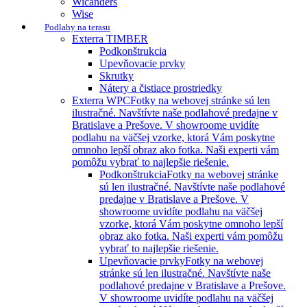
Wicanders
Wise
Podlahy na terasu
Exterra TIMBER
Podkonštrukcia
Upevňovacie prvky
Skrutky
Nátery a čistiace prostriedky
Exterra WPC
Fotky na webovej stránke sú len
ilustračné. Navštívte naše podlahové predajne v
Bratislave a Prešove. V showroome uvidíte
podlahu na väčšej vzorke, ktorá Vám poskytne
omnoho lepší obraz ako fotka. Naši experti vám
pomôžu vybrať to najlepšie riešenie.
Podkonštrukcia
Fotky na webovej stránke
sú len ilustračné. Navštívte naše podlahové
predajne v Bratislave a Prešove. V
showroome uvidíte podlahu na väčšej
vzorke, ktorá Vám poskytne omnoho lepší
obraz ako fotka. Naši experti vám pomôžu
vybrať to najlepšie riešenie.
Upevňovacie prvky
Fotky na webovej
stránke sú len ilustračné. Navštívte naše
podlahové predajne v Bratislave a Prešove.
V showroome uvidíte podlahu na väčšej