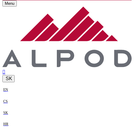
Menu
SK
EN
CS
SK
HR