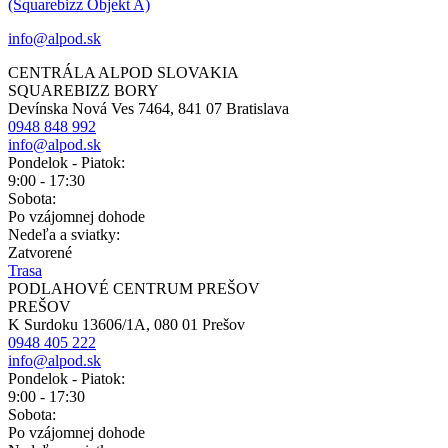
(Squarebizz Objekt A)
info@alpod.sk
CENTRÁLA ALPOD SLOVAKIA
SQUAREBIZZ BORY
Devínska Nová Ves 7464, 841 07 Bratislava
0948 848 992
info@alpod.sk
Pondelok - Piatok:
9:00 - 17:30
Sobota:
Po vzájomnej dohode
Nedeľa a sviatky:
Zatvorené
Trasa
PODLAHOVÉ CENTRUM PREŠOV
PREŠOV
K Surdoku 13606/1A, 080 01 Prešov
0948 405 222
info@alpod.sk
Pondelok - Piatok:
9:00 - 17:30
Sobota:
Po vzájomnej dohode