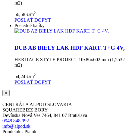
m2)
2
56,58
€
/m
POSLAŤ DOPYT
Posledné balíky
DUB AB BIELY LAK HDF KART. T+G 4V,
HERITAGE STYLE PROJECT 10x86x602 mm (1,5532
m2)
2
54,24
€
/m
POSLAŤ DOPYT
×
CENTRÁLA ALPOD SLOVAKIA
SQUAREBIZZ BORY
Devínska Nová Ves 7464, 841 07 Bratislava
0948 848 992
info@alpod.sk
Pondelok - Piatok: