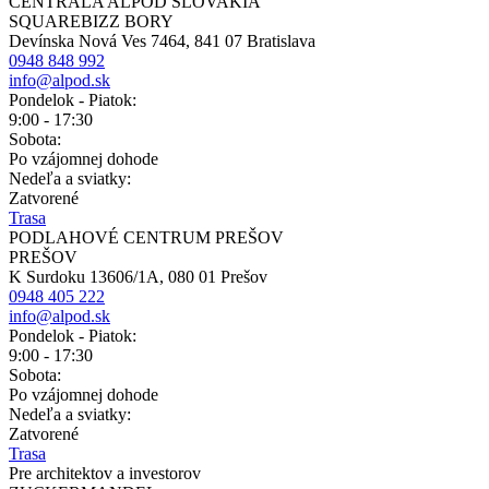
CENTRÁLA ALPOD SLOVAKIA
SQUAREBIZZ BORY
Devínska Nová Ves 7464, 841 07 Bratislava
0948 848 992
info@alpod.sk
Pondelok - Piatok:
9:00 - 17:30
Sobota:
Po vzájomnej dohode
Nedeľa a sviatky:
Zatvorené
Trasa
PODLAHOVÉ CENTRUM PREŠOV
PREŠOV
K Surdoku 13606/1A, 080 01 Prešov
0948 405 222
info@alpod.sk
Pondelok - Piatok:
9:00 - 17:30
Sobota:
Po vzájomnej dohode
Nedeľa a sviatky:
Zatvorené
Trasa
Pre architektov a investorov