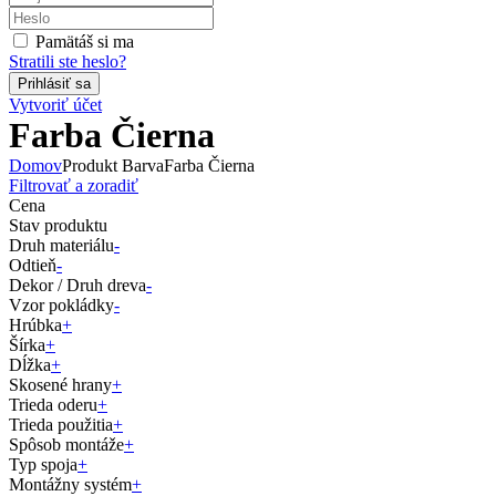
Pamätáš si ma
Stratili ste heslo?
Vytvoriť účet
Farba Čierna
Domov
Produkt Barva
Farba Čierna
Filtrovať a zoradiť
Cena
Stav produktu
Druh materiálu
-
Odtieň
-
Dekor / Druh dreva
-
Vzor pokládky
-
Hrúbka
+
Šírka
+
Dĺžka
+
Skosené hrany
+
Trieda oderu
+
Trieda použitia
+
Spôsob montáže
+
Typ spoja
+
Montážny systém
+