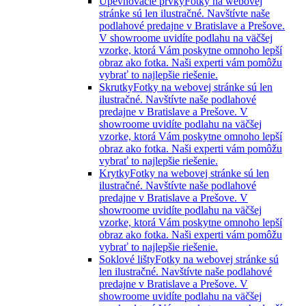
Upevňovacie prvky
Fotky na webovej
stránke sú len ilustračné. Navštívte naše
podlahové predajne v Bratislave a Prešove.
V showroome uvidíte podlahu na väčšej
vzorke, ktorá Vám poskytne omnoho lepší
obraz ako fotka. Naši experti vám pomôžu
vybrať to najlepšie riešenie.
Skrutky
Fotky na webovej stránke sú len
ilustračné. Navštívte naše podlahové
predajne v Bratislave a Prešove. V
showroome uvidíte podlahu na väčšej
vzorke, ktorá Vám poskytne omnoho lepší
obraz ako fotka. Naši experti vám pomôžu
vybrať to najlepšie riešenie.
Krytky
Fotky na webovej stránke sú len
ilustračné. Navštívte naše podlahové
predajne v Bratislave a Prešove. V
showroome uvidíte podlahu na väčšej
vzorke, ktorá Vám poskytne omnoho lepší
obraz ako fotka. Naši experti vám pomôžu
vybrať to najlepšie riešenie.
Soklové lišty
Fotky na webovej stránke sú
len ilustračné. Navštívte naše podlahové
predajne v Bratislave a Prešove. V
showroome uvidíte podlahu na väčšej