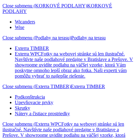
Close submenu (KORKOVÉ PODLAHY)
KORKOVÉ
PODLAHY
Wicanders
Wise
Close submenu (Podlahy na terasu)
Podlahy na terasu
Exterra TIMBER
Exterra WPC
Fotky na webovej stránke sú len ilustračné.
Navštívte naše podlahové predajne v Bratislave a Prešove. V
showroome uvidíte podlahu na väčšej vzorke, ktorá Vám
poskytne omnoho lepší obraz ako fotka. Naši experti vám
pomôžu vybrať to najlepšie riešenie.
Close submenu (Exterra TIMBER)
Exterra TIMBER
Podkonštrukcia
Upevňovacie prvky
Skrutky
Nátery a čistiace prostriedky
Close submenu (Exterra WPCFotky na webovej stránke sú len
ilustračné. Navštívte naše podlahové predajne v Bratislave a
Prešove. V showroome uvidíte podlahu na väčšej vzorke, ktorá