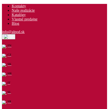
Kontakty
Naše realizácie
Katalógy
Vlastné predajne
Blog
info@alpod.sk
SK
EN
CZ
SK
HR
IT
SL
SR