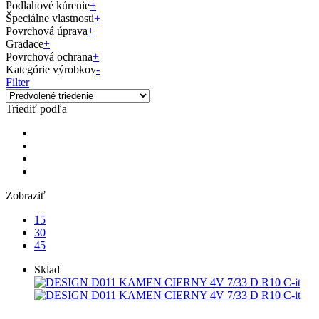
Podlahové kúrenie
+
Špeciálne vlastnosti
+
Povrchová úprava
+
Gradace
+
Povrchová ochrana
+
Kategórie výrobkov
-
Filter
Triediť podľa
Zobraziť
15
30
45
Sklad