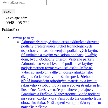
search
Zavolajte nám
0948 405 222
Prihlásiť sa
Drevené podlahy
Admonter
Parkety Admonter sú exkluzívne drevene
podlahy predstavujúce vrchol technologických
úspechov v oblasti drevených podlahových krytín.
Sú unikátne a svojim vzhľadom obohacujú každý
dom, byt či obchodný priestor. Vrstvené parkety
Admonter sú veľmi kvalitné podlahové krytiny s
nadpriemernou rozmerovou stálosťou. Máte na
výber zo širokých a dlhých dosiek atraktívneho
dizajnu, čo je ideálnym riešením pre každého, kto
hľadá kombináciu prírodných materiálov a kvalitu
rakúskeho výrobcu. Fotky na webovej stránke sú len
ilustračné. Navštívte naše podlahové predajne v
Bratislave a Prešove. V showroome uvidíte podlahu
na väčšej vzorke, ktorá Vám poskytne omnoho lepší
obraz ako fotka. Naši experti vám pomôžu vybrať to
najlepšie riešenie.