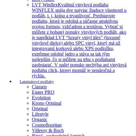
LVT Winflex
Kvalitná vinylová podlaha
WINFLEX spája dve najviac žiaduce vlastnosti u
podláh, t. j. krásu a trvanlivosť. Predstavuje
podlahu, ktorá je odolná a súčasne atraktívna
svojou formou, vzhľadom a textúrou. Vybrať si
môžete z bohatej ponuky vinylových podláh, ako
je napríklad LVT “luxury vinyl tiles” (luxusné
vinylové dielce) alebo SPC vinyl, ktorý má už
integrovanú korkovú alebo XPS podložku,
extrémne odolné jadro a stáva sa tak tým
najlepším, čo si môžete na trhu s podlahami
zaobstarať. V našej ponuke nechýba ani vinylová
podlaha click, ktorej montáž je nenáročná a
rýchla.
Laminátové podlahy
Classen
Egger PRO
Evolution
Krono Original
Original
Lifestyle
Organic
Cosmoflooritan
Villeroy & Boch
Binyl - vodeodolný laminát