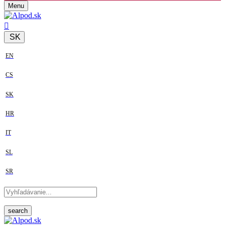
Menu
SK
EN
CS
SK
HR
IT
SL
SR
search