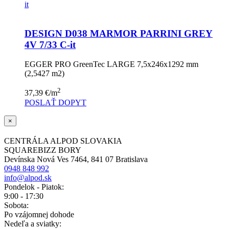
DESIGN D038 MARMOR PARRINI GREY
4V 7/33 C-it
EGGER PRO GreenTec LARGE 7,5x246x1292 mm
(2,5427 m2)
2
37,39
€
/m
POSLAŤ DOPYT
×
CENTRÁLA ALPOD SLOVAKIA
SQUAREBIZZ BORY
Devínska Nová Ves 7464, 841 07 Bratislava
0948 848 992
info@alpod.sk
Pondelok - Piatok:
9:00 - 17:30
Sobota:
Po vzájomnej dohode
Nedeľa a sviatky: