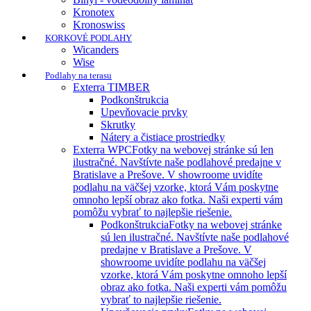
Kronotex
Kronoswiss
KORKOVÉ PODLAHY
Wicanders
Wise
Podlahy na terasu
Exterra TIMBER
Podkonštrukcia
Upevňovacie prvky
Skrutky
Nátery a čistiace prostriedky
Exterra WPC
Fotky na webovej stránke sú len
ilustračné. Navštívte naše podlahové predajne v
Bratislave a Prešove. V showroome uvidíte
podlahu na väčšej vzorke, ktorá Vám poskytne
omnoho lepší obraz ako fotka. Naši experti vám
pomôžu vybrať to najlepšie riešenie.
Podkonštrukcia
Fotky na webovej stránke
sú len ilustračné. Navštívte naše podlahové
predajne v Bratislave a Prešove. V
showroome uvidíte podlahu na väčšej
vzorke, ktorá Vám poskytne omnoho lepší
obraz ako fotka. Naši experti vám pomôžu
vybrať to najlepšie riešenie.