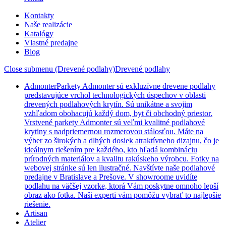
Kontakty
Naše realizácie
Katalógy
Vlastné predajne
Blog
Close submenu (Drevené podlahy)
Drevené podlahy
Admonter
Parkety Admonter sú exkluzívne drevene podlahy
predstavujúce vrchol technologických úspechov v oblasti
drevených podlahových krytín. Sú unikátne a svojim
vzhľadom obohacujú každý dom, byt či obchodný priestor.
Vrstvené parkety Admonter sú veľmi kvalitné podlahové
krytiny s nadpriemernou rozmerovou stálosťou. Máte na
výber zo širokých a dlhých dosiek atraktívneho dizajnu, čo je
ideálnym riešením pre každého, kto hľadá kombináciu
prírodných materiálov a kvalitu rakúskeho výrobcu. Fotky na
webovej stránke sú len ilustračné. Navštívte naše podlahové
predajne v Bratislave a Prešove. V showroome uvidíte
podlahu na väčšej vzorke, ktorá Vám poskytne omnoho lepší
obraz ako fotka. Naši experti vám pomôžu vybrať to najlepšie
riešenie.
Artisan
Atelier