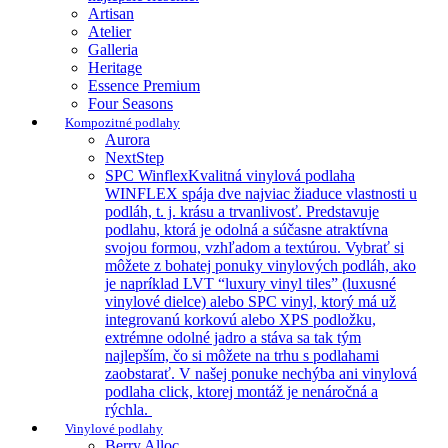
Artisan
Atelier
Galleria
Heritage
Essence Premium
Four Seasons
Kompozitné podlahy
Aurora
NextStep
SPC Winflex
Kvalitná vinylová podlaha
WINFLEX spája dve najviac žiaduce vlastnosti u
podláh, t. j. krásu a trvanlivosť. Predstavuje
podlahu, ktorá je odolná a súčasne atraktívna
svojou formou, vzhľadom a textúrou. Vybrať si
môžete z bohatej ponuky vinylových podláh, ako
je napríklad LVT “luxury vinyl tiles” (luxusné
vinylové dielce) alebo SPC vinyl, ktorý má už
integrovanú korkovú alebo XPS podložku,
extrémne odolné jadro a stáva sa tak tým
najlepším, čo si môžete na trhu s podlahami
zaobstarať. V našej ponuke nechýba ani vinylová
podlaha click, ktorej montáž je nenáročná a
rýchla.
Vinylové podlahy
Berry Alloc