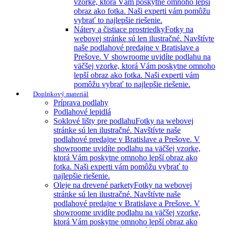
vzorke, ktorá Vám poskytne omnoho lepší
obraz ako fotka. Naši experti vám pomôžu
vybrať to najlepšie riešenie.
Nátery a čistiace prostriedky
Fotky na
webovej stránke sú len ilustračné. Navštívte
naše podlahové predajne v Bratislave a
Prešove. V showroome uvidíte podlahu na
väčšej vzorke, ktorá Vám poskytne omnoho
lepší obraz ako fotka. Naši experti vám
pomôžu vybrať to najlepšie riešenie.
Doplnkový materiál
Príprava podlahy
Podlahové lepidlá
Soklové lišty pre podlahu
Fotky na webovej
stránke sú len ilustračné. Navštívte naše
podlahové predajne v Bratislave a Prešove. V
showroome uvidíte podlahu na väčšej vzorke,
ktorá Vám poskytne omnoho lepší obraz ako
fotka. Naši experti vám pomôžu vybrať to
najlepšie riešenie.
Oleje na drevené parkety
Fotky na webovej
stránke sú len ilustračné. Navštívte naše
podlahové predajne v Bratislave a Prešove. V
showroome uvidíte podlahu na väčšej vzorke,
ktorá Vám poskytne omnoho lepší obraz ako