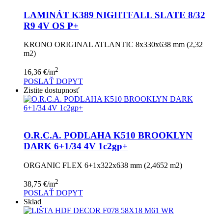
LAMINÁT K389 NIGHTFALL SLATE 8/32
R9 4V OS P+
KRONO ORIGINAL ATLANTIC 8x330x638 mm (2,32
m2)
2
16,36
€
/m
POSLAŤ DOPYT
Zistite dostupnosť
O.R.C.A. PODLAHA K510 BROOKLYN
DARK 6+1/34 4V 1c2gp+
ORGANIC FLEX 6+1x322x638 mm (2,4652 m2)
2
38,75
€
/m
POSLAŤ DOPYT
Sklad