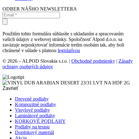
ODBER NÁŠHO NEWSLETTERA
Použitím tohto formulára súhlasíte s ukladaním a spracovaním
vašich údajov z webovej stránky. Spoločnosť Alpod d.o.o. sa
zaväzuje neposkytovať informácie tretím osobám tak, aby boli
chránené v súlade s platnou
legislatívou
© 2026 – ALPOD Slovakia s.r.o. |
Obchodné podmienky
|
Zásady
ochrany osobných údajov
Zavrieť
Drevené podlahy
Kompozitné podlahy
Vinylové podlahy
Laminátové podlahy
KORKOVÉ PODLAHY
Podlahy na terasu
Doplnkový materiál
Akcia