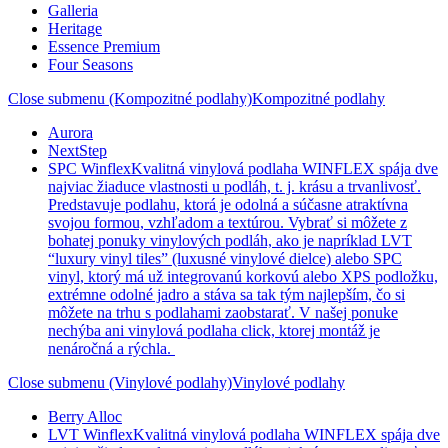
Galleria
Heritage
Essence Premium
Four Seasons
Close submenu (Kompozitné podlahy)
Kompozitné podlahy
Aurora
NextStep
SPC Winflex
Kvalitná vinylová podlaha WINFLEX spája dve
najviac žiaduce vlastnosti u podláh, t. j. krásu a trvanlivosť.
Predstavuje podlahu, ktorá je odolná a súčasne atraktívna
svojou formou, vzhľadom a textúrou. Vybrať si môžete z
bohatej ponuky vinylových podláh, ako je napríklad LVT
“luxury vinyl tiles” (luxusné vinylové dielce) alebo SPC
vinyl, ktorý má už integrovanú korkovú alebo XPS podložku,
extrémne odolné jadro a stáva sa tak tým najlepším, čo si
môžete na trhu s podlahami zaobstarať. V našej ponuke
nechýba ani vinylová podlaha click, ktorej montáž je
nenáročná a rýchla.
Close submenu (Vinylové podlahy)
Vinylové podlahy
Berry Alloc
LVT Winflex
Kvalitná vinylová podlaha WINFLEX spája dve