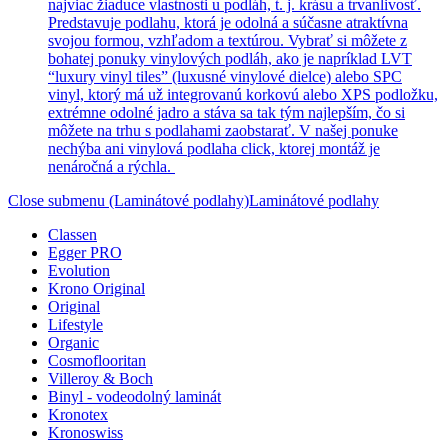
najviac žiaduce vlastnosti u podláh, t. j. krásu a trvanlivosť.
Predstavuje podlahu, ktorá je odolná a súčasne atraktívna
svojou formou, vzhľadom a textúrou. Vybrať si môžete z
bohatej ponuky vinylových podláh, ako je napríklad LVT
“luxury vinyl tiles” (luxusné vinylové dielce) alebo SPC
vinyl, ktorý má už integrovanú korkovú alebo XPS podložku,
extrémne odolné jadro a stáva sa tak tým najlepším, čo si
môžete na trhu s podlahami zaobstarať. V našej ponuke
nechýba ani vinylová podlaha click, ktorej montáž je
nenáročná a rýchla.
Close submenu (Laminátové podlahy)
Laminátové podlahy
Classen
Egger PRO
Evolution
Krono Original
Original
Lifestyle
Organic
Cosmoflooritan
Villeroy & Boch
Binyl - vodeodolný laminát
Kronotex
Kronoswiss