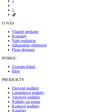
O NÁS
Vlastné predajne
Kontakty
Naše realizácie
Zákaznícke referencie
Floor designer
POMOC
Zoznam želaní
Blog
PRODUKTY
Drevené podlahy
Laminátové podlahy
Vinylové podlahy
Podlahy na terasu
Korkové podlahy
Katalógy