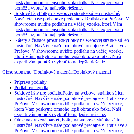
poskytne omnoho lepší obraz ako fotka. Naši experti vám
pomôžu vybrať to najlepšie riešenie.
Soklové lišty
Fotky na webovej stránke sú len ilustračné.
Navštívte naše podlahové predajne v Bratislave a Prešove. V
showroome uvidíte podlahu na väčšej vzorke, ktorá Vám
poskytne omnoho lepší obraz ako fotka. Naši experti vám
pomôžu vybrať to najlepšie riešenie.
Nátery a čistiace prostriedky
Fotky na webovej stránke sú len
ilustračné. Navštívte naše podlahové predajne v Bratislave a
Prešove. V showroome uvidíte podlahu na väčšej vzorke,
ktorá Vám poskytne omnoho lepší obraz ako fotka. Naši
experti vám pomôžu vybrať to najlepšie riešenie.
Close submenu (Doplnkový materiál)
Doplnkový materiál
Príprava podlahy
Podlahové lepidlá
Soklové lišty pre podlahu
Fotky na webovej stránke sú len
ilustračné. Navštívte naše podlahové predajne v Bratislave a
Prešove. V showroome uvidíte podlahu na väčšej vzorke,
ktorá Vám poskytne omnoho lepší obraz ako fotka. Naši
experti vám pomôžu vybrať to najlepšie riešenie.
Oleje na drevené parkety
Fotky na webovej stránke sú len
ilustračné. Navštívte naše podlahové predajne v Bratislave a
Prešove. V showroome uvidíte podlahu na väčšej vzorke,