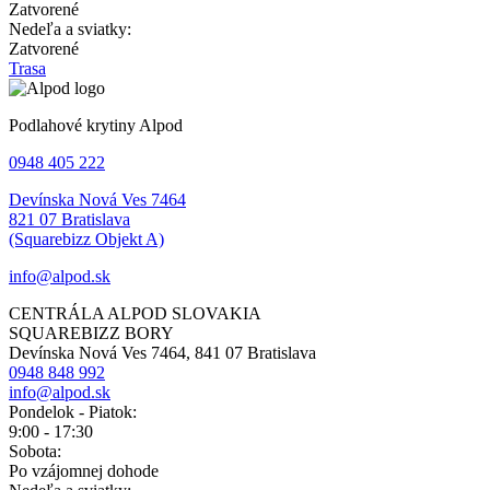
Zatvorené
Nedeľa a sviatky:
Zatvorené
Trasa
Podlahové krytiny Alpod
0948 405 222
Devínska Nová Ves 7464
821 07 Bratislava
(Squarebizz Objekt A)
info@alpod.sk
CENTRÁLA ALPOD SLOVAKIA
SQUAREBIZZ BORY
Devínska Nová Ves 7464, 841 07 Bratislava
0948 848 992
info@alpod.sk
Pondelok - Piatok:
9:00 - 17:30
Sobota:
Po vzájomnej dohode