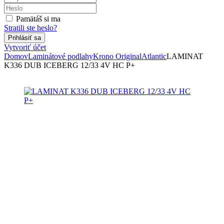
Pamätáš si ma
Stratili ste heslo?
Vytvoriť účet
Domov
Laminátové podlahy
Krono Original
Atlantic
LAMINAT
K336 DUB ICEBERG 12/33 4V HC P+