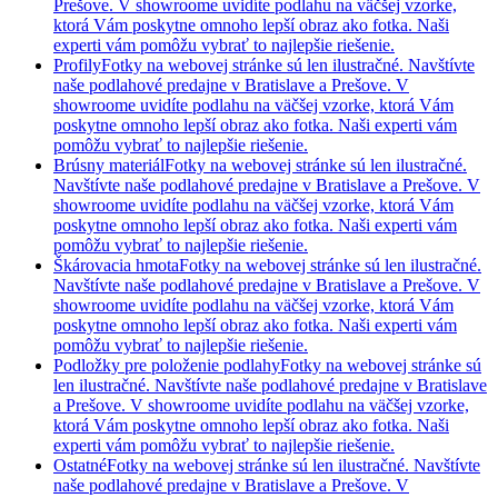
Prešove. V showroome uvidíte podlahu na väčšej vzorke,
ktorá Vám poskytne omnoho lepší obraz ako fotka. Naši
experti vám pomôžu vybrať to najlepšie riešenie.
Profily
Fotky na webovej stránke sú len ilustračné. Navštívte
naše podlahové predajne v Bratislave a Prešove. V
showroome uvidíte podlahu na väčšej vzorke, ktorá Vám
poskytne omnoho lepší obraz ako fotka. Naši experti vám
pomôžu vybrať to najlepšie riešenie.
Brúsny materiál
Fotky na webovej stránke sú len ilustračné.
Navštívte naše podlahové predajne v Bratislave a Prešove. V
showroome uvidíte podlahu na väčšej vzorke, ktorá Vám
poskytne omnoho lepší obraz ako fotka. Naši experti vám
pomôžu vybrať to najlepšie riešenie.
Škárovacia hmota
Fotky na webovej stránke sú len ilustračné.
Navštívte naše podlahové predajne v Bratislave a Prešove. V
showroome uvidíte podlahu na väčšej vzorke, ktorá Vám
poskytne omnoho lepší obraz ako fotka. Naši experti vám
pomôžu vybrať to najlepšie riešenie.
Podložky pre položenie podlahy
Fotky na webovej stránke sú
len ilustračné. Navštívte naše podlahové predajne v Bratislave
a Prešove. V showroome uvidíte podlahu na väčšej vzorke,
ktorá Vám poskytne omnoho lepší obraz ako fotka. Naši
experti vám pomôžu vybrať to najlepšie riešenie.
Ostatné
Fotky na webovej stránke sú len ilustračné. Navštívte
naše podlahové predajne v Bratislave a Prešove. V