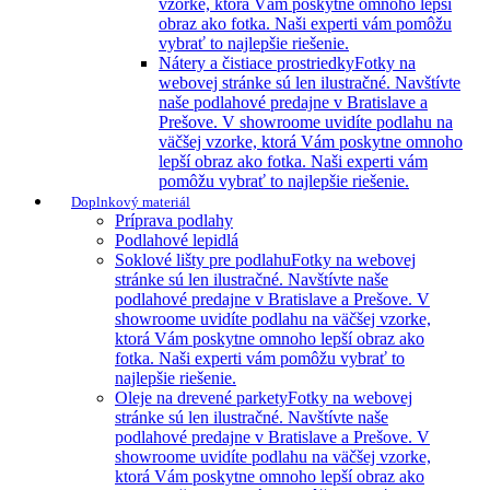
vzorke, ktorá Vám poskytne omnoho lepší
obraz ako fotka. Naši experti vám pomôžu
vybrať to najlepšie riešenie.
Nátery a čistiace prostriedky
Fotky na
webovej stránke sú len ilustračné. Navštívte
naše podlahové predajne v Bratislave a
Prešove. V showroome uvidíte podlahu na
väčšej vzorke, ktorá Vám poskytne omnoho
lepší obraz ako fotka. Naši experti vám
pomôžu vybrať to najlepšie riešenie.
Doplnkový materiál
Príprava podlahy
Podlahové lepidlá
Soklové lišty pre podlahu
Fotky na webovej
stránke sú len ilustračné. Navštívte naše
podlahové predajne v Bratislave a Prešove. V
showroome uvidíte podlahu na väčšej vzorke,
ktorá Vám poskytne omnoho lepší obraz ako
fotka. Naši experti vám pomôžu vybrať to
najlepšie riešenie.
Oleje na drevené parkety
Fotky na webovej
stránke sú len ilustračné. Navštívte naše
podlahové predajne v Bratislave a Prešove. V
showroome uvidíte podlahu na väčšej vzorke,
ktorá Vám poskytne omnoho lepší obraz ako