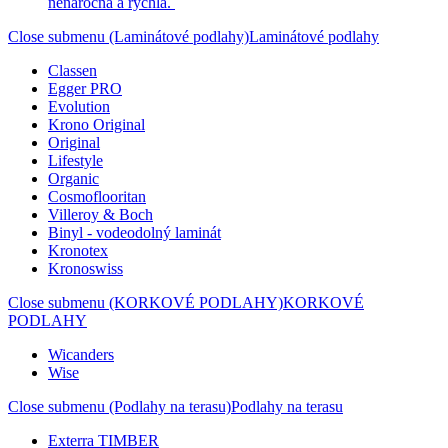
nenáročná a rýchla.
Close submenu (Laminátové podlahy)
Laminátové podlahy
Classen
Egger PRO
Evolution
Krono Original
Original
Lifestyle
Organic
Cosmoflooritan
Villeroy & Boch
Binyl - vodeodolný laminát
Kronotex
Kronoswiss
Close submenu (KORKOVÉ PODLAHY)
KORKOVÉ
PODLAHY
Wicanders
Wise
Close submenu (Podlahy na terasu)
Podlahy na terasu
Exterra TIMBER