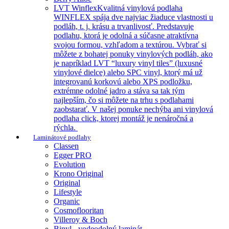
LVT Winflex
Kvalitná vinylová podlaha
WINFLEX spája dve najviac žiaduce vlastnosti u
podláh, t. j. krásu a trvanlivosť. Predstavuje
podlahu, ktorá je odolná a súčasne atraktívna
svojou formou, vzhľadom a textúrou. Vybrať si
môžete z bohatej ponuky vinylových podláh, ako
je napríklad LVT “luxury vinyl tiles” (luxusné
vinylové dielce) alebo SPC vinyl, ktorý má už
integrovanú korkovú alebo XPS podložku,
extrémne odolné jadro a stáva sa tak tým
najlepším, čo si môžete na trhu s podlahami
zaobstarať. V našej ponuke nechýba ani vinylová
podlaha click, ktorej montáž je nenáročná a
rýchla.
Laminátové podlahy
Classen
Egger PRO
Evolution
Krono Original
Original
Lifestyle
Organic
Cosmoflooritan
Villeroy & Boch
Binyl - vodeodolný laminát