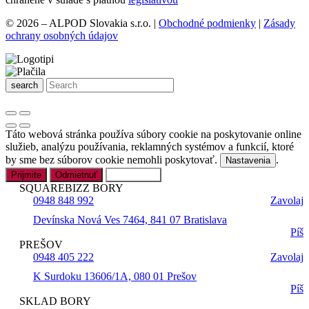
© 2026 – ALPOD Slovakia s.r.o. |
Obchodné podmienky
|
Zásady
ochrany osobných údajov
search
Táto webová stránka používa súbory cookie na poskytovanie online
služieb, analýzu používania, reklamných systémov a funkcií, ktoré
by sme bez súborov cookie nemohli poskytovať.
.
Nastavenia
Prijmite
Odmietnuť
Nastavenia
SQUAREBIZZ BORY
0948 848 992
Zavolaj
Devínska Nová Ves 7464, 841 07 Bratislava
Píš
PREŠOV
0948 405 222
Zavolaj
K Surdoku 13606/1A, 080 01 Prešov
Píš
SKLAD BORY