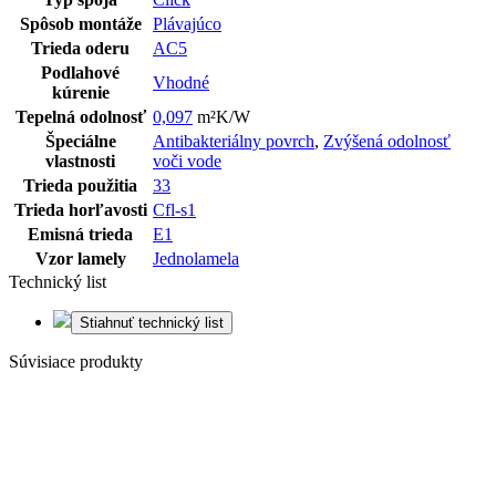
Spôsob montáže
Plávajúco
Trieda oderu
AC5
Podlahové
Vhodné
kúrenie
Tepelná odolnosť
0,097
m²K/W
Špeciálne
Antibakteriálny povrch
,
Zvýšená odolnosť
vlastnosti
voči vode
Trieda použitia
33
Trieda horľavosti
Cfl-s1
Emisná trieda
E1
Vzor lamely
Jednolamela
Technický list
Stiahnuť technický list
Súvisiace produkty
Posledné balíky