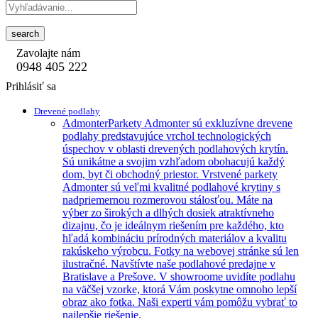
search
Zavolajte nám
0948 405 222
Prihlásiť sa
Drevené podlahy
Admonter
Parkety Admonter sú exkluzívne drevene
podlahy predstavujúce vrchol technologických
úspechov v oblasti drevených podlahových krytín.
Sú unikátne a svojim vzhľadom obohacujú každý
dom, byt či obchodný priestor. Vrstvené parkety
Admonter sú veľmi kvalitné podlahové krytiny s
nadpriemernou rozmerovou stálosťou. Máte na
výber zo širokých a dlhých dosiek atraktívneho
dizajnu, čo je ideálnym riešením pre každého, kto
hľadá kombináciu prírodných materiálov a kvalitu
rakúskeho výrobcu. Fotky na webovej stránke sú len
ilustračné. Navštívte naše podlahové predajne v
Bratislave a Prešove. V showroome uvidíte podlahu
na väčšej vzorke, ktorá Vám poskytne omnoho lepší
obraz ako fotka. Naši experti vám pomôžu vybrať to
najlepšie riešenie.