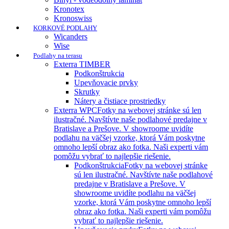
Kronotex
Kronoswiss
KORKOVÉ PODLAHY
Wicanders
Wise
Podlahy na terasu
Exterra TIMBER
Podkonštrukcia
Upevňovacie prvky
Skrutky
Nátery a čistiace prostriedky
Exterra WPC
Fotky na webovej stránke sú len
ilustračné. Navštívte naše podlahové predajne v
Bratislave a Prešove. V showroome uvidíte
podlahu na väčšej vzorke, ktorá Vám poskytne
omnoho lepší obraz ako fotka. Naši experti vám
pomôžu vybrať to najlepšie riešenie.
Podkonštrukcia
Fotky na webovej stránke
sú len ilustračné. Navštívte naše podlahové
predajne v Bratislave a Prešove. V
showroome uvidíte podlahu na väčšej
vzorke, ktorá Vám poskytne omnoho lepší
obraz ako fotka. Naši experti vám pomôžu
vybrať to najlepšie riešenie.