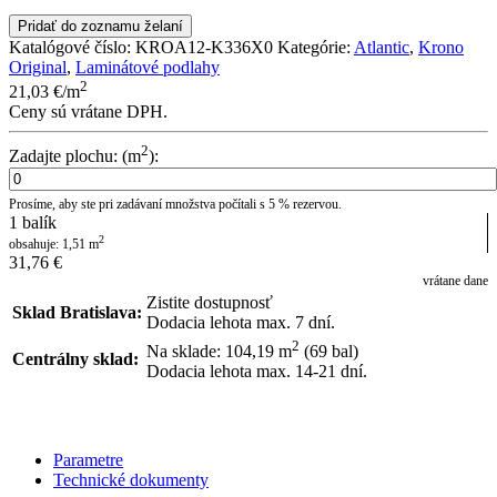
Pridať do zoznamu želaní
Katalógové číslo:
KROA12-K336X0
Kategórie:
Atlantic
,
Krono
Original
,
Laminátové podlahy
2
21,03
€
/m
Ceny sú vrátane DPH.
2
Zadajte plochu: (m
):
Prosíme, aby ste pri zadávaní množstva počítali s 5 % rezervou.
1
balík
2
obsahuje:
1,51
m
31,76
€
vrátane dane
Zistite dostupnosť
Sklad Bratislava:
Dodacia lehota max. 7 dní.
2
Na sklade: 104,19
m
(69 bal)
Centrálny sklad:
Dodacia lehota max. 14-21 dní.
POSLAŤ DOPYT
Parametre
Technické dokumenty