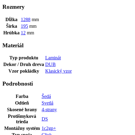
Rozmery
Dĺžka
1288
mm
Šírka
195
mm
Hrúbka
12
mm
Materiál
Typ produktu
Laminát
Dekor / Druh dreva
DUB
Vzor pokládky
Klasický vzor
Podrobnosti
Farba
Šedá
Odtieň
Svetlá
Skosené hrany
4-strany
Protišmyková
DS
trieda
Montážny systém
1c2gp+
Typ spoja
Click