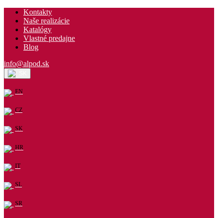
Kontakty
Naše realizácie
Katalógy
Vlastné predajne
Blog
info@alpod.sk
SK
EN
CZ
SK
HR
IT
SL
SR