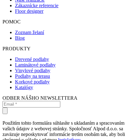
Zákaznícke referencie
Floor designer
POMOC
Zoznam želaní
Blog
PRODUKTY
Drevené podlahy
Laminátové podlahy
Vinylové podlahy
Podlahy na terasu
Korkové podlahy
Katalógy
ODBER NÁŠHO NEWSLETTERA
Použitím tohto formulára súhlasíte s ukladaním a spracovaním
vašich údajov z webovej stránky. Spoločnosť Alpod d.o.o. sa
zaväzuje neposkytovať informácie tretím osobám tak, aby boli
chránené v súlade s platnou
legislatívou