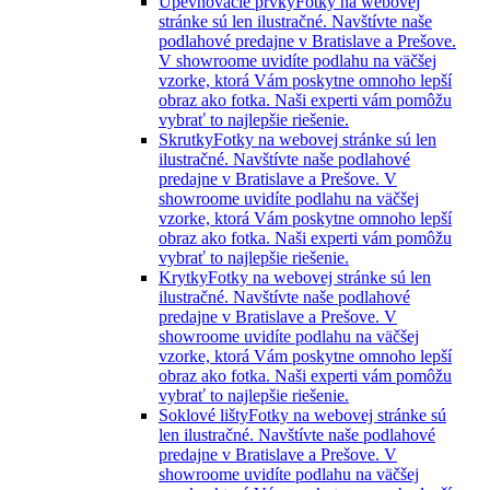
Upevňovacie prvky
Fotky na webovej
stránke sú len ilustračné. Navštívte naše
podlahové predajne v Bratislave a Prešove.
V showroome uvidíte podlahu na väčšej
vzorke, ktorá Vám poskytne omnoho lepší
obraz ako fotka. Naši experti vám pomôžu
vybrať to najlepšie riešenie.
Skrutky
Fotky na webovej stránke sú len
ilustračné. Navštívte naše podlahové
predajne v Bratislave a Prešove. V
showroome uvidíte podlahu na väčšej
vzorke, ktorá Vám poskytne omnoho lepší
obraz ako fotka. Naši experti vám pomôžu
vybrať to najlepšie riešenie.
Krytky
Fotky na webovej stránke sú len
ilustračné. Navštívte naše podlahové
predajne v Bratislave a Prešove. V
showroome uvidíte podlahu na väčšej
vzorke, ktorá Vám poskytne omnoho lepší
obraz ako fotka. Naši experti vám pomôžu
vybrať to najlepšie riešenie.
Soklové lišty
Fotky na webovej stránke sú
len ilustračné. Navštívte naše podlahové
predajne v Bratislave a Prešove. V
showroome uvidíte podlahu na väčšej