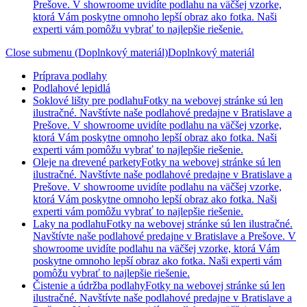
Prešove. V showroome uvidíte podlahu na väčšej vzorke,
ktorá Vám poskytne omnoho lepší obraz ako fotka. Naši
experti vám pomôžu vybrať to najlepšie riešenie.
Close submenu (Doplnkový materiál)
Doplnkový materiál
Príprava podlahy
Podlahové lepidlá
Soklové lišty pre podlahu
Fotky na webovej stránke sú len
ilustračné. Navštívte naše podlahové predajne v Bratislave a
Prešove. V showroome uvidíte podlahu na väčšej vzorke,
ktorá Vám poskytne omnoho lepší obraz ako fotka. Naši
experti vám pomôžu vybrať to najlepšie riešenie.
Oleje na drevené parkety
Fotky na webovej stránke sú len
ilustračné. Navštívte naše podlahové predajne v Bratislave a
Prešove. V showroome uvidíte podlahu na väčšej vzorke,
ktorá Vám poskytne omnoho lepší obraz ako fotka. Naši
experti vám pomôžu vybrať to najlepšie riešenie.
Laky na podlahu
Fotky na webovej stránke sú len ilustračné.
Navštívte naše podlahové predajne v Bratislave a Prešove. V
showroome uvidíte podlahu na väčšej vzorke, ktorá Vám
poskytne omnoho lepší obraz ako fotka. Naši experti vám
pomôžu vybrať to najlepšie riešenie.
Čistenie a údržba podlahy
Fotky na webovej stránke sú len
ilustračné. Navštívte naše podlahové predajne v Bratislave a