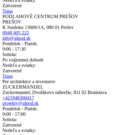
Nedeľa a sviatky:
Zatvorené
Trasa
PODLAHOVÉ CENTRUM PREŠOV
PREŠOV
K Surdoku 13606/1A, 080 01 Prešov
0948 405 222
info@alpod.sk
Pondelok - Piatok:
9:00 - 17:30
Sobota:
Po vzájomnej dohode
Nedeľa a sviatky:
Zatvorené
Trasa
Pre architektov a investorov
ZUCKERMANDEL
Zuckermandel, Dvořákovo nábrežie, 811 02 Bratislava
+421948300417
projekty@alpod.sk
Pondelok - Piatok:
9:00 - 17:00
Sobota:
Zatvorené
Nedeľa a sviatky: