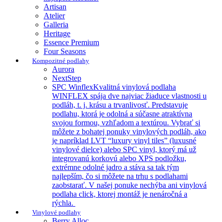
Artisan
Atelier
Galleria
Heritage
Essence Premium
Four Seasons
Kompozitné podlahy
Aurora
NextStep
SPC Winflex
Kvalitná vinylová podlaha
WINFLEX spája dve najviac žiaduce vlastnosti u
podláh, t. j. krásu a trvanlivosť. Predstavuje
podlahu, ktorá je odolná a súčasne atraktívna
svojou formou, vzhľadom a textúrou. Vybrať si
môžete z bohatej ponuky vinylových podláh, ako
je napríklad LVT “luxury vinyl tiles” (luxusné
vinylové dielce) alebo SPC vinyl, ktorý má už
integrovanú korkovú alebo XPS podložku,
extrémne odolné jadro a stáva sa tak tým
najlepším, čo si môžete na trhu s podlahami
zaobstarať. V našej ponuke nechýba ani vinylová
podlaha click, ktorej montáž je nenáročná a
rýchla.
Vinylové podlahy
Berry Alloc