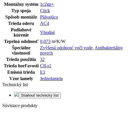
Montážny systém
1c2gp+
Typ spoja
Click
Spôsob montáže
Plávajúco
Trieda oderu
AC4
Podlahové
Vhodné
kúrenie
Tepelná odolnosť
0,073
m²K/W
Špeciálne
Zvýšená odolnosť voči vode
,
Antibakteriálny
vlastnosti
povrch
Trieda použitia
32
Trieda horľavosti
Cfl-s1
Emisná trieda
E1
Vzor lamely
Jednolamela
Technický list
Stiahnuť technický list
Súvisiace produkty