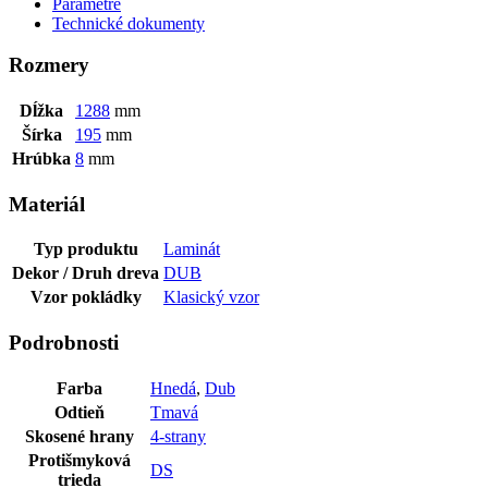
Parametre
Technické dokumenty
Rozmery
Dĺžka
1288
mm
Šírka
195
mm
Hrúbka
8
mm
Materiál
Typ produktu
Laminát
Dekor / Druh dreva
DUB
Vzor pokládky
Klasický vzor
Podrobnosti
Farba
Hnedá
,
Dub
Odtieň
Tmavá
Skosené hrany
4-strany
Protišmyková
DS
trieda