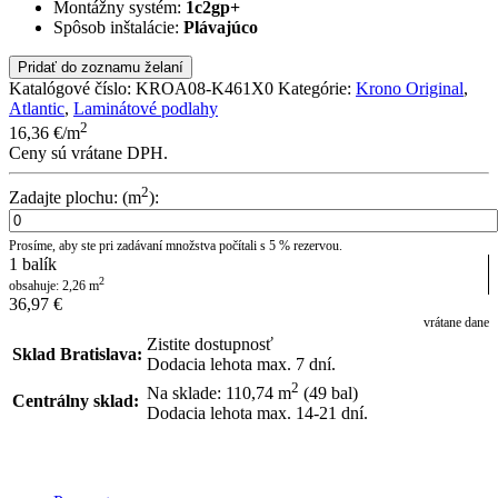
Montážny systém:
1c2gp+
Spôsob inštalácie:
Plávajúco
Pridať do zoznamu želaní
Katalógové číslo:
KROA08-K461X0
Kategórie:
Krono Original
,
Atlantic
,
Laminátové podlahy
2
16,36
€
/m
Ceny sú vrátane DPH.
2
Zadajte plochu: (m
):
Prosíme, aby ste pri zadávaní množstva počítali s 5 % rezervou.
1
balík
2
obsahuje:
2,26
m
36,97
€
vrátane dane
Zistite dostupnosť
Sklad Bratislava:
Dodacia lehota max. 7 dní.
2
Na sklade: 110,74
m
(49 bal)
Centrálny sklad:
Dodacia lehota max. 14-21 dní.
POSLAŤ DOPYT