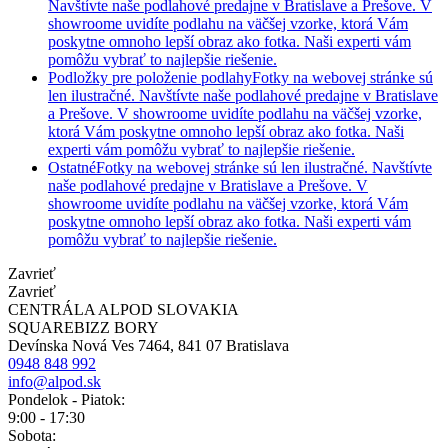
Navštívte naše podlahové predajne v Bratislave a Prešove. V
showroome uvidíte podlahu na väčšej vzorke, ktorá Vám
poskytne omnoho lepší obraz ako fotka. Naši experti vám
pomôžu vybrať to najlepšie riešenie.
Podložky pre položenie podlahy
Fotky na webovej stránke sú
len ilustračné. Navštívte naše podlahové predajne v Bratislave
a Prešove. V showroome uvidíte podlahu na väčšej vzorke,
ktorá Vám poskytne omnoho lepší obraz ako fotka. Naši
experti vám pomôžu vybrať to najlepšie riešenie.
Ostatné
Fotky na webovej stránke sú len ilustračné. Navštívte
naše podlahové predajne v Bratislave a Prešove. V
showroome uvidíte podlahu na väčšej vzorke, ktorá Vám
poskytne omnoho lepší obraz ako fotka. Naši experti vám
pomôžu vybrať to najlepšie riešenie.
Zavrieť
Zavrieť
CENTRÁLA ALPOD SLOVAKIA
SQUAREBIZZ BORY
Devínska Nová Ves 7464, 841 07 Bratislava
0948 848 992
info@alpod.sk
Pondelok - Piatok:
9:00 - 17:30
Sobota: