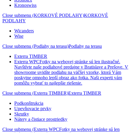
Kronoswiss
Close submenu (KORKOVÉ PODLAHY)
KORKOVÉ
PODLAHY
Wicanders
Wise
Close submenu (Podlahy na terasu)
Podlahy na terasu
Exterra TIMBER
Exterra WPC
Fotky na webovej stránke sú len ilustračné.
Navštívte naše podlahové predajne v Bratislave a Prešove. V
showroome uvidíte podlahu na väčšej vzorke, ktorá Vám
poskytne omnoho lepší obraz ako fotka. Naši experti vám
pomôžu vybrať to najlepšie riešenie.
Close submenu (Exterra TIMBER)
Exterra TIMBER
Podkonštrukcia
Upevňovacie prvky
Skrutky
Nátery a čistiace prostriedky
Close submenu (Exterra WPCFotky na webovej stránke sú len