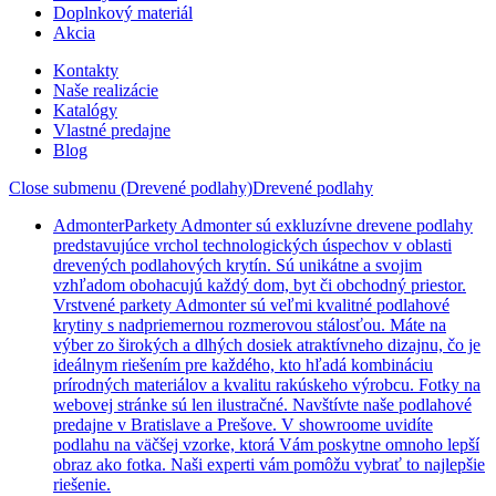
Doplnkový materiál
Akcia
Kontakty
Naše realizácie
Katalógy
Vlastné predajne
Blog
Close submenu (Drevené podlahy)
Drevené podlahy
Admonter
Parkety Admonter sú exkluzívne drevene podlahy
predstavujúce vrchol technologických úspechov v oblasti
drevených podlahových krytín. Sú unikátne a svojim
vzhľadom obohacujú každý dom, byt či obchodný priestor.
Vrstvené parkety Admonter sú veľmi kvalitné podlahové
krytiny s nadpriemernou rozmerovou stálosťou. Máte na
výber zo širokých a dlhých dosiek atraktívneho dizajnu, čo je
ideálnym riešením pre každého, kto hľadá kombináciu
prírodných materiálov a kvalitu rakúskeho výrobcu. Fotky na
webovej stránke sú len ilustračné. Navštívte naše podlahové
predajne v Bratislave a Prešove. V showroome uvidíte
podlahu na väčšej vzorke, ktorá Vám poskytne omnoho lepší
obraz ako fotka. Naši experti vám pomôžu vybrať to najlepšie
riešenie.