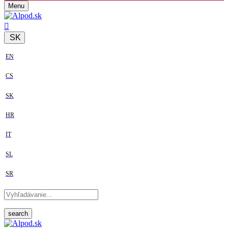
Menu
SK
EN
CS
SK
HR
IT
SL
SR
search