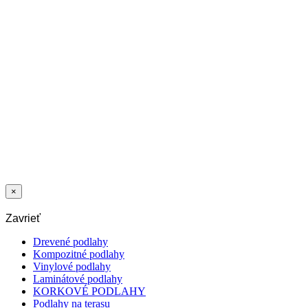
LAMINÁT
DUB BIELO
PRANÝ 2413
4V DOZ
2
25,09
€
/m
Posledné balíky
LAMINÁT
DUB CAPITAL
2994 4V DOZ
2
25,09
€
/m
×
Zavrieť
Drevené podlahy
Kompozitné podlahy
Vinylové podlahy
Laminátové podlahy
KORKOVÉ PODLAHY
Podlahy na terasu