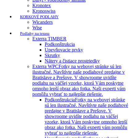
Kronotex
Kronoswiss
KORKOVÉ PODLAHY
Wicanders
Wise
Podlahy na terasu
Exterra TIMBER
Podkonštrukcia
Upevňovacie prvky
Skrutky
Nátery a čistiace prostriedky
Exterra WPC
Fotky na webovej stránke sú len
ilustračné. Navštívte naše podlahové predajne v
Bratislave a Prešove. V showroome uvidíte
podlahu na väčšej vzorke, ktorá Vám poskytne
omnoho lepší obraz ako fotka. Naši experti vám
pomôžu vybrať to najlepšie riešenie.
Podkonštrukcia
Fotky na webovej stránke
sú len ilustračné. Navštívte naše podlahové
predajne v Bratislave a Prešove. V
showroome uvidíte podlahu na väčšej
vzorke, ktorá Vám poskytne omnoho lepší
obraz ako fotka. Naši experti vám pomôžu
vybrať to najlepšie riešenie.