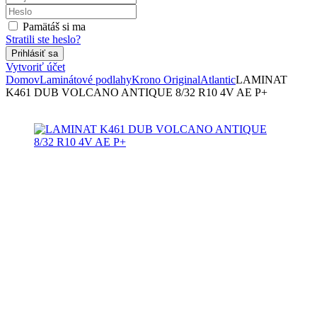
Pamätáš si ma
Stratili ste heslo?
Vytvoriť účet
Domov
Laminátové podlahy
Krono Original
Atlantic
LAMINAT
K461 DUB VOLCANO ANTIQUE 8/32 R10 4V AE P+