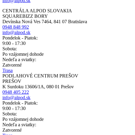
info@alpod.sk
CENTRÁLA ALPOD SLOVAKIA
SQUAREBIZZ BORY
Devínska Nová Ves 7464, 841 07 Bratislava
0948 848 992
info@alpod.sk
Pondelok - Piatok:
9:00 - 17:30
Sobota:
Po vzájomnej dohode
Nedeľa a sviatky:
Zatvorené
Trasa
PODLAHOVÉ CENTRUM PREŠOV
PREŠOV
K Surdoku 13606/1A, 080 01 Prešov
0948 405 222
info@alpod.sk
Pondelok - Piatok:
9:00 - 17:30
Sobota:
Po vzájomnej dohode
Nedeľa a sviatky:
Zatvorené