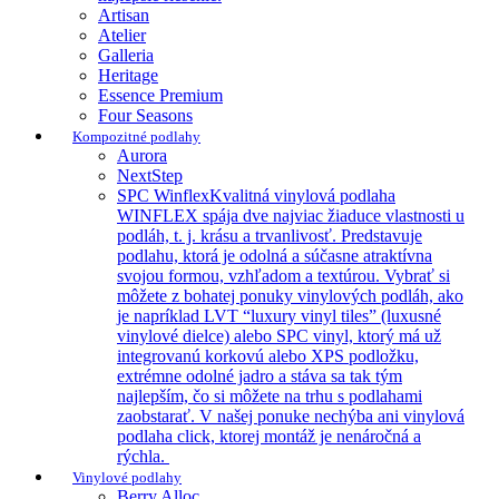
Artisan
Atelier
Galleria
Heritage
Essence Premium
Four Seasons
Kompozitné podlahy
Aurora
NextStep
SPC Winflex
Kvalitná vinylová podlaha
WINFLEX spája dve najviac žiaduce vlastnosti u
podláh, t. j. krásu a trvanlivosť. Predstavuje
podlahu, ktorá je odolná a súčasne atraktívna
svojou formou, vzhľadom a textúrou. Vybrať si
môžete z bohatej ponuky vinylových podláh, ako
je napríklad LVT “luxury vinyl tiles” (luxusné
vinylové dielce) alebo SPC vinyl, ktorý má už
integrovanú korkovú alebo XPS podložku,
extrémne odolné jadro a stáva sa tak tým
najlepším, čo si môžete na trhu s podlahami
zaobstarať. V našej ponuke nechýba ani vinylová
podlaha click, ktorej montáž je nenáročná a
rýchla.
Vinylové podlahy
Berry Alloc