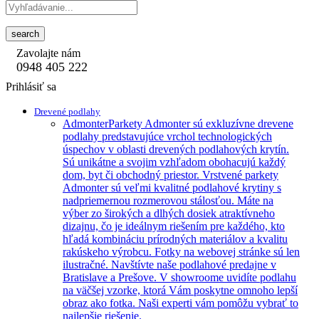
search
Zavolajte nám
0948 405 222
Prihlásiť sa
Drevené podlahy
Admonter
Parkety Admonter sú exkluzívne drevene
podlahy predstavujúce vrchol technologických
úspechov v oblasti drevených podlahových krytín.
Sú unikátne a svojim vzhľadom obohacujú každý
dom, byt či obchodný priestor. Vrstvené parkety
Admonter sú veľmi kvalitné podlahové krytiny s
nadpriemernou rozmerovou stálosťou. Máte na
výber zo širokých a dlhých dosiek atraktívneho
dizajnu, čo je ideálnym riešením pre každého, kto
hľadá kombináciu prírodných materiálov a kvalitu
rakúskeho výrobcu. Fotky na webovej stránke sú len
ilustračné. Navštívte naše podlahové predajne v
Bratislave a Prešove. V showroome uvidíte podlahu
na väčšej vzorke, ktorá Vám poskytne omnoho lepší
obraz ako fotka. Naši experti vám pomôžu vybrať to
najlepšie riešenie.