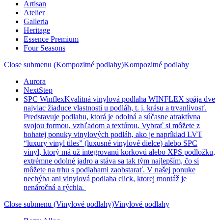
Artisan
Atelier
Galleria
Heritage
Essence Premium
Four Seasons
Close submenu (Kompozitné podlahy)
Kompozitné podlahy
Aurora
NextStep
SPC Winflex
Kvalitná vinylová podlaha WINFLEX spája dve
najviac žiaduce vlastnosti u podláh, t. j. krásu a trvanlivosť.
Predstavuje podlahu, ktorá je odolná a súčasne atraktívna
svojou formou, vzhľadom a textúrou. Vybrať si môžete z
bohatej ponuky vinylových podláh, ako je napríklad LVT
“luxury vinyl tiles” (luxusné vinylové dielce) alebo SPC
vinyl, ktorý má už integrovanú korkovú alebo XPS podložku,
extrémne odolné jadro a stáva sa tak tým najlepším, čo si
môžete na trhu s podlahami zaobstarať. V našej ponuke
nechýba ani vinylová podlaha click, ktorej montáž je
nenáročná a rýchla.
Close submenu (Vinylové podlahy)
Vinylové podlahy