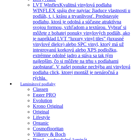
LVT Winflex
Kvalitná vinylová podlaha
WINFLEX spája dve najviac žiaduce vlastnosti u
podláh, t. j. krásu a trvanlivosť. Predstavuje
podlahu, ktorá je odolná a súčasne atraktívna
svojou formou, vzhľadom a textúrou. Vybrať si
môžete z bohatej ponuky vinylových podláh, ako
je napríklad LVT “luxury vinyl tiles” (luxusné
vinylové dielce) alebo SPC vinyl, ktorý má už
integrovanú korkovú alebo XPS podložku,
extrémne odolné jadro a stáva sa tak tým
najlepším, čo si môžete na trhu s podlahami
zaobstarať. V našej ponuke nechýba ani vinylová
podlaha click, ktorej montáž je nenáročná a
rýchla.
Laminátové podlahy
Classen
Egger PRO
Evolution
Krono Original
Original
Lifestyle
Organic
Cosmoflooritan
Villeroy & Boch
Binyl - vodeodolný laminát