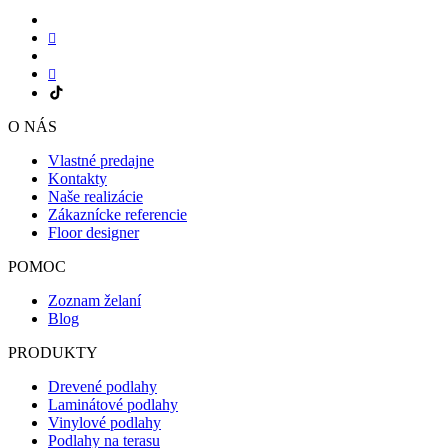
O NÁS
Vlastné predajne
Kontakty
Naše realizácie
Zákaznícke referencie
Floor designer
POMOC
Zoznam želaní
Blog
PRODUKTY
Drevené podlahy
Laminátové podlahy
Vinylové podlahy
Podlahy na terasu