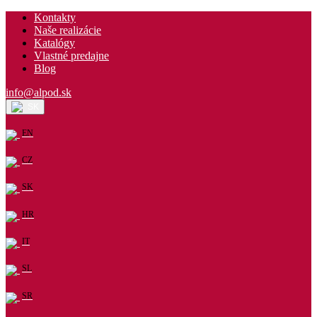
Kontakty
Naše realizácie
Katalógy
Vlastné predajne
Blog
info@alpod.sk
SK
EN
CZ
SK
HR
IT
SL
SR