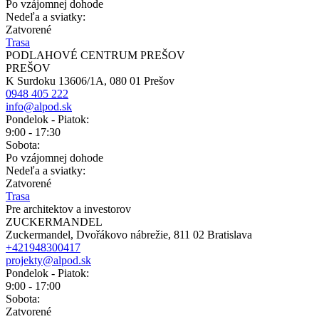
Po vzájomnej dohode
Nedeľa a sviatky:
Zatvorené
Trasa
PODLAHOVÉ CENTRUM PREŠOV
PREŠOV
K Surdoku 13606/1A, 080 01 Prešov
0948 405 222
info@alpod.sk
Pondelok - Piatok:
9:00 - 17:30
Sobota:
Po vzájomnej dohode
Nedeľa a sviatky:
Zatvorené
Trasa
Pre architektov a investorov
ZUCKERMANDEL
Zuckermandel, Dvořákovo nábrežie, 811 02 Bratislava
+421948300417
projekty@alpod.sk
Pondelok - Piatok:
9:00 - 17:00
Sobota:
Zatvorené