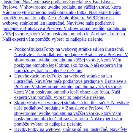
ilustračné. Navštívte naše podlahové predajne v Bratislave a
Prešove. V showroome uvidíte podlahu na väčšej vzorke, ktorá
Vám poskytne omnoho lepší obraz ako fotka. Naši experti vám
pomôžu vybrať to najlepšie riešenie.)
Exterra WPCFotky na
webovej stránke sú len ilustračné. Navštívte naše podlahové
predajne v Bratislave a Prešove. V showroome uvidíte podlahu na
väčšej vzorke, ktorá Vám poskytne omnoho lepší obraz ako fotka.
Naši experti vám pomôžu vybrať to najlepšie riešenie.
Podkonštrukcia
Fotky na webovej stránke sú len ilustračné.
Navštívte naše podlahové predajne v Bratislave a Prešove. V
showroome uvidíte podlahu na väčšej vzorke, ktorá Vám
poskytne omnoho lepší obraz ako fotka. Naši experti vám
pomôžu vybrať to najlepšie riešenie.
Upevňovacie prvky
Fotky na webovej stránke sú len
ilustračné. Navštívte naše podlahové predajne v Bratislave a
Prešove. V showroome uvidíte podlahu na väčšej vzorke,
ktorá Vám poskytne omnoho lepší obraz ako fotka. Naši
experti vám pomôžu vybrať to najlepšie riešenie.
Skrutky
Fotky na webovej stránke sú len ilustračné. Navštívte
naše podlahové predajne v Bratislave a Prešove. V
showroome uvidíte podlahu na väčšej vzorke, ktorá Vám
poskytne omnoho lepší obraz ako fotka. Naši experti vám
pomôžu vybrať to najlepšie riešenie.
Krytky
Fotky na webovej stránke sú len ilustračné. Navštívte