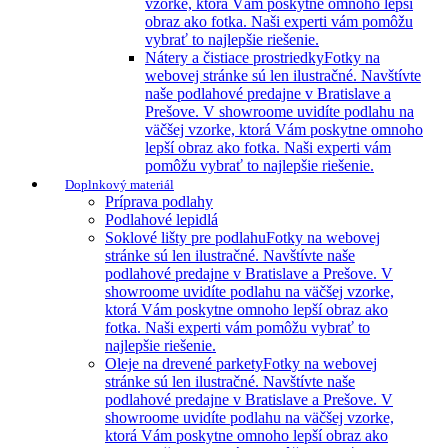
vzorke, ktorá Vám poskytne omnoho lepší
obraz ako fotka. Naši experti vám pomôžu
vybrať to najlepšie riešenie.
Nátery a čistiace prostriedky
Fotky na
webovej stránke sú len ilustračné. Navštívte
naše podlahové predajne v Bratislave a
Prešove. V showroome uvidíte podlahu na
väčšej vzorke, ktorá Vám poskytne omnoho
lepší obraz ako fotka. Naši experti vám
pomôžu vybrať to najlepšie riešenie.
Doplnkový materiál
Príprava podlahy
Podlahové lepidlá
Soklové lišty pre podlahu
Fotky na webovej
stránke sú len ilustračné. Navštívte naše
podlahové predajne v Bratislave a Prešove. V
showroome uvidíte podlahu na väčšej vzorke,
ktorá Vám poskytne omnoho lepší obraz ako
fotka. Naši experti vám pomôžu vybrať to
najlepšie riešenie.
Oleje na drevené parkety
Fotky na webovej
stránke sú len ilustračné. Navštívte naše
podlahové predajne v Bratislave a Prešove. V
showroome uvidíte podlahu na väčšej vzorke,
ktorá Vám poskytne omnoho lepší obraz ako