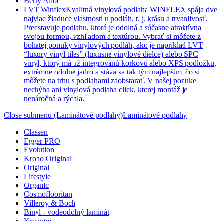
Berry Alloc
LVT Winflex
Kvalitná vinylová podlaha WINFLEX spája dve
najviac žiaduce vlastnosti u podláh, t. j. krásu a trvanlivosť.
Predstavuje podlahu, ktorá je odolná a súčasne atraktívna
svojou formou, vzhľadom a textúrou. Vybrať si môžete z
bohatej ponuky vinylových podláh, ako je napríklad LVT
“luxury vinyl tiles” (luxusné vinylové dielce) alebo SPC
vinyl, ktorý má už integrovanú korkovú alebo XPS podložku,
extrémne odolné jadro a stáva sa tak tým najlepším, čo si
môžete na trhu s podlahami zaobstarať. V našej ponuke
nechýba ani vinylová podlaha click, ktorej montáž je
nenáročná a rýchla.
Close submenu (Laminátové podlahy)
Laminátové podlahy
Classen
Egger PRO
Evolution
Krono Original
Original
Lifestyle
Organic
Cosmoflooritan
Villeroy & Boch
Binyl - vodeodolný laminát
Kronotex