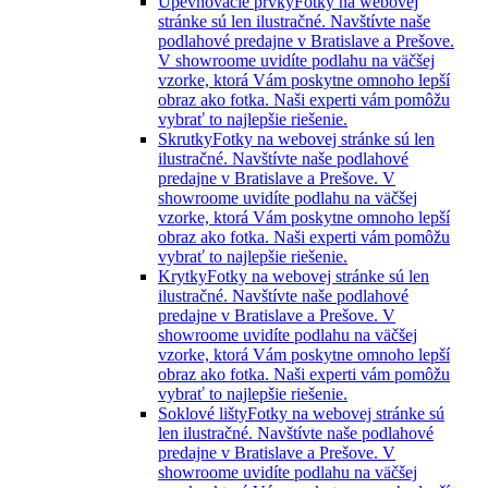
Upevňovacie prvky
Fotky na webovej
stránke sú len ilustračné. Navštívte naše
podlahové predajne v Bratislave a Prešove.
V showroome uvidíte podlahu na väčšej
vzorke, ktorá Vám poskytne omnoho lepší
obraz ako fotka. Naši experti vám pomôžu
vybrať to najlepšie riešenie.
Skrutky
Fotky na webovej stránke sú len
ilustračné. Navštívte naše podlahové
predajne v Bratislave a Prešove. V
showroome uvidíte podlahu na väčšej
vzorke, ktorá Vám poskytne omnoho lepší
obraz ako fotka. Naši experti vám pomôžu
vybrať to najlepšie riešenie.
Krytky
Fotky na webovej stránke sú len
ilustračné. Navštívte naše podlahové
predajne v Bratislave a Prešove. V
showroome uvidíte podlahu na väčšej
vzorke, ktorá Vám poskytne omnoho lepší
obraz ako fotka. Naši experti vám pomôžu
vybrať to najlepšie riešenie.
Soklové lišty
Fotky na webovej stránke sú
len ilustračné. Navštívte naše podlahové
predajne v Bratislave a Prešove. V
showroome uvidíte podlahu na väčšej