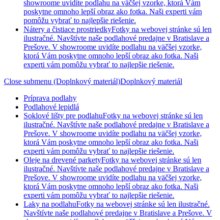
showroome uvidíte podlahu na väčšej vzorke, ktorá Vám
poskytne omnoho lepší obraz ako fotka. Naši experti vám
pomôžu vybrať to najlepšie riešenie.
Nátery a čistiace prostriedky
Fotky na webovej stránke sú len
ilustračné. Navštívte naše podlahové predajne v Bratislave a
Prešove. V showroome uvidíte podlahu na väčšej vzorke,
ktorá Vám poskytne omnoho lepší obraz ako fotka. Naši
experti vám pomôžu vybrať to najlepšie riešenie.
Close submenu (Doplnkový materiál)
Doplnkový materiál
Príprava podlahy
Podlahové lepidlá
Soklové lišty pre podlahu
Fotky na webovej stránke sú len
ilustračné. Navštívte naše podlahové predajne v Bratislave a
Prešove. V showroome uvidíte podlahu na väčšej vzorke,
ktorá Vám poskytne omnoho lepší obraz ako fotka. Naši
experti vám pomôžu vybrať to najlepšie riešenie.
Oleje na drevené parkety
Fotky na webovej stránke sú len
ilustračné. Navštívte naše podlahové predajne v Bratislave a
Prešove. V showroome uvidíte podlahu na väčšej vzorke,
ktorá Vám poskytne omnoho lepší obraz ako fotka. Naši
experti vám pomôžu vybrať to najlepšie riešenie.
Laky na podlahu
Fotky na webovej stránke sú len ilustračné.
Navštívte naše podlahové predajne v Bratislave a Prešove. V