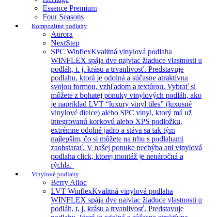
Essence Premium
Four Seasons
Kompozitné podlahy
Aurora
NextStep
SPC Winflex
Kvalitná vinylová podlaha
WINFLEX spája dve najviac žiaduce vlastnosti u
podláh, t. j. krásu a trvanlivosť. Predstavuje
podlahu, ktorá je odolná a súčasne atraktívna
svojou formou, vzhľadom a textúrou. Vybrať si
môžete z bohatej ponuky vinylových podláh, ako
je napríklad LVT “luxury vinyl tiles” (luxusné
vinylové dielce) alebo SPC vinyl, ktorý má už
integrovanú korkovú alebo XPS podložku,
extrémne odolné jadro a stáva sa tak tým
najlepším, čo si môžete na trhu s podlahami
zaobstarať. V našej ponuke nechýba ani vinylová
podlaha click, ktorej montáž je nenáročná a
rýchla.
Vinylové podlahy
Berry Alloc
LVT Winflex
Kvalitná vinylová podlaha
WINFLEX spája dve najviac žiaduce vlastnosti u
podláh, t. j. krásu a trvanlivosť. Predstavuje