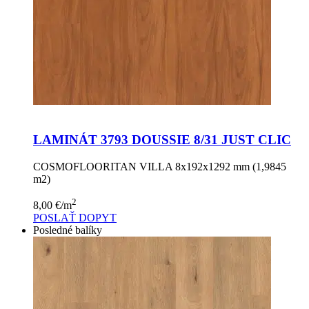
LAMINÁT 3793 DOUSSIE 8/31 JUST CLIC
COSMOFLOORITAN VILLA 8x192x1292 mm (1,9845
m2)
2
8,00
€
/m
POSLAŤ DOPYT
Posledné balíky