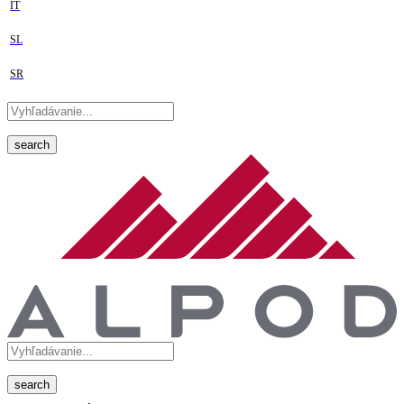
IT
SL
SR
search
search