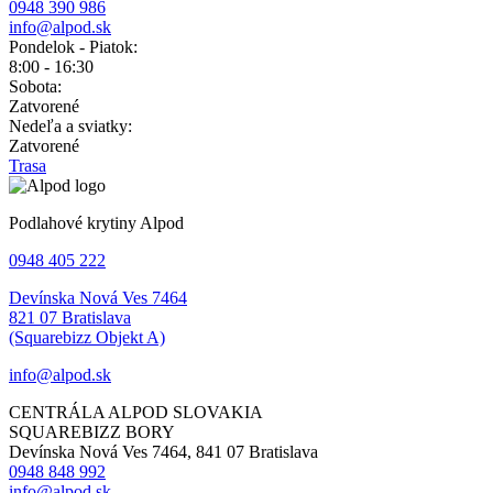
0948 390 986
info@alpod.sk
Pondelok - Piatok:
8:00 - 16:30
Sobota:
Zatvorené
Nedeľa a sviatky:
Zatvorené
Trasa
Podlahové krytiny Alpod
0948 405 222
Devínska Nová Ves 7464
821 07 Bratislava
(Squarebizz Objekt A)
info@alpod.sk
CENTRÁLA ALPOD SLOVAKIA
SQUAREBIZZ BORY
Devínska Nová Ves 7464, 841 07 Bratislava
0948 848 992
info@alpod.sk