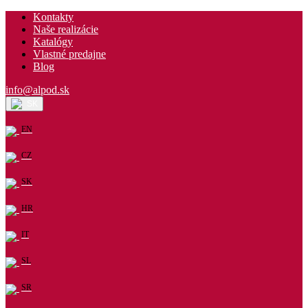
Kontakty
Naše realizácie
Katalógy
Vlastné predajne
Blog
info@alpod.sk
SK
EN
CZ
SK
HR
IT
SL
SR