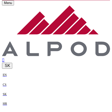
Menu
SK
EN
CS
SK
HR