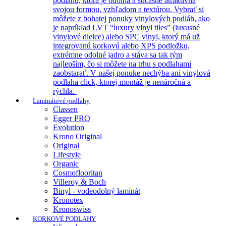
podlahu, ktorá je odolná a súčasne atraktívna
svojou formou, vzhľadom a textúrou. Vybrať si
môžete z bohatej ponuky vinylových podláh, ako
je napríklad LVT “luxury vinyl tiles” (luxusné
vinylové dielce) alebo SPC vinyl, ktorý má už
integrovanú korkovú alebo XPS podložku,
extrémne odolné jadro a stáva sa tak tým
najlepším, čo si môžete na trhu s podlahami
zaobstarať. V našej ponuke nechýba ani vinylová
podlaha click, ktorej montáž je nenáročná a
rýchla.
Laminátové podlahy
Classen
Egger PRO
Evolution
Krono Original
Original
Lifestyle
Organic
Cosmoflooritan
Villeroy & Boch
Binyl - vodeodolný laminát
Kronotex
Kronoswiss
KORKOVÉ PODLAHY