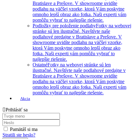
Bratislave a Prešove. V showroome uvidíte
podlahu na väčšej vzorke, ktorá Vám poskytne
omnoho lepší obraz ako fotka. Naši experti vám
pomôžu vybrať to najlepšie riešenie.
Podložky pre položenie podlahy
Fotky na webovej
stránke sú len ilustračné. Navštívte naše
podlahové predajne v Bratislave a Prešove. V
showroome uvidíte podlahu na väčšej vzorke,
ktorá Vám poskytne omnoho lepší obraz ako
fotka. Naši experti vám pomôžu vybrať to
najlepšie riešenie.
Ostatné
Fotky na webovej stránke sú len
ilustračné. Navštívte naše podlahové predajne v
Bratislave a Prešove. V showroome uvidíte
podlahu na väčšej vzorke, ktorá Vám poskytne
omnoho lepší obraz ako fotka. Naši experti vám
pomôžu vybrať to najlepšie riešenie.
Akcia
Prihlásiť sa
Pamätáš si ma
Stratili ste heslo?