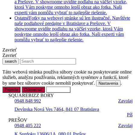
a Prešove. V showroome uvidíte podlahu na väčšej vzorke,
ktorá Vám poskytne omnoho lepší obraz ako fotka. Naši
experti vám pomôžu vybrať to najlepšie riešenie.
Ostatné
Fotky na webovej stránke sú len ilustračné. Navštívte
naše podlahové predajne v Bratislave a Prešove. V
showroome uvidíte podlahu na väčšej vzorke, ktorá Vám
poskytne omnoho lepší obraz ako fotka. Naši experti vám
pomôžu vybrať to najlepšie riešenie.
Zavrieť
Zavrieť
search
Táto webová stránka používa súbory cookie na poskytovanie online
služieb, analýzu používania, reklamných systémov a funkcií, ktoré
by sme bez súborov cookie nemohli poskytovať.
.
Nastavenia
Prijmite
Odmietnuť
Nastavenia
SQUAREBIZZ BORY
0948 848 992
Zavolaj
Devínska Nová Ves 7464, 841 07 Bratislava
Píš
PREŠOV
0948 405 222
Zavolaj
K Surdoku 13606/1A, 080 01 Prešov