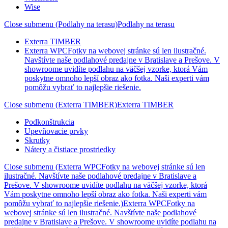
Wise
Close submenu (Podlahy na terasu)
Podlahy na terasu
Exterra TIMBER
Exterra WPC
Fotky na webovej stránke sú len ilustračné.
Navštívte naše podlahové predajne v Bratislave a Prešove. V
showroome uvidíte podlahu na väčšej vzorke, ktorá Vám
poskytne omnoho lepší obraz ako fotka. Naši experti vám
pomôžu vybrať to najlepšie riešenie.
Close submenu (Exterra TIMBER)
Exterra TIMBER
Podkonštrukcia
Upevňovacie prvky
Skrutky
Nátery a čistiace prostriedky
Close submenu (Exterra WPCFotky na webovej stránke sú len
ilustračné. Navštívte naše podlahové predajne v Bratislave a
Prešove. V showroome uvidíte podlahu na väčšej vzorke, ktorá
Vám poskytne omnoho lepší obraz ako fotka. Naši experti vám
pomôžu vybrať to najlepšie riešenie.)
Exterra WPCFotky na
webovej stránke sú len ilustračné. Navštívte naše podlahové
predajne v Bratislave a Prešove. V showroome uvidíte podlahu na