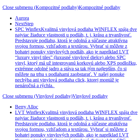
Close submenu (Kompozitné podlahy)
Kompozitné podlahy
Aurora
NextStep
SPC Winflex
Kvalitná vinylová podlaha WINFLEX spája dve
najviac žiaduce vlastnosti u podláh, t. j. krásu a trvanlivosť.
Predstavuje podlahu, ktorá je odolná a súčasne atraktívna
svojou formou, vzhľadom a textúrou. Vybrať si môžete z
bohatej ponuky vinylových podláh, ako je napríklad LVT
“luxury vinyl tiles” (luxusné vinylové dielce) alebo SPC
vinyl, ktorý má už integrovanú korkovú alebo XPS podložku,
extrémne odolné jadro a stáva sa tak tým najlepším, čo si
môžete na trhu s podlahami zaobstarať. V našej ponuke
nechýba ani vinylová podlaha click, ktorej montáž je
nenáročná a rýchla.
Close submenu (Vinylové podlahy)
Vinylové podlahy
Berry Alloc
LVT Winflex
Kvalitná vinylová podlaha WINFLEX spája dve
najviac žiaduce vlastnosti u podláh, t. j. krásu a trvanlivosť.
Predstavuje podlahu, ktorá je odolná a súčasne atraktívna
svojou formou, vzhľadom a textúrou. Vybrať si môžete z
bohatej ponuky vinylových podláh, ako je napríklad LVT