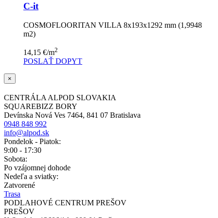
C-it
COSMOFLOORITAN VILLA 8x193x1292 mm (1,9948
m2)
2
14,15
€
/m
POSLAŤ DOPYT
×
CENTRÁLA ALPOD SLOVAKIA
SQUAREBIZZ BORY
Devínska Nová Ves 7464, 841 07 Bratislava
0948 848 992
info@alpod.sk
Pondelok - Piatok:
9:00 - 17:30
Sobota:
Po vzájomnej dohode
Nedeľa a sviatky:
Zatvorené
Trasa
PODLAHOVÉ CENTRUM PREŠOV
PREŠOV