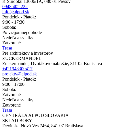
K Surdoku 13606/1A, 080 01 Prešov
0948 405 222
info@alpod.sk
Pondelok - Piatok:
9:00 - 17:30
Sobota:
Po vzájomnej dohode
Nedeľa a sviatky:
Zatvorené
Trasa
Pre architektov a investorov
ZUCKERMANDEL
Zuckermandel, Dvořákovo nábrežie, 811 02 Bratislava
+421948300417
projekty@alpod.sk
Pondelok - Piatok:
9:00 - 17:00
Sobota:
Zatvorené
Nedeľa a sviatky:
Zatvorené
Trasa
CENTRÁLA ALPOD SLOVAKIA
SKLAD BORY
Devínska Nová Ves 7464, 841 07 Bratislava