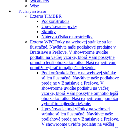
Wicanders
Wise
Podlahy na terasu
Exterra TIMBER
Podkonštrukcia
Upevňovacie prvky
Skrutky
Nátery a čistiace prostriedky
Exterra WPC
Fotky na webovej stránke sú len
ilustračné. Navštívte naše podlahové predajne v
Bratislave a Prešove. V showroome uvidíte
podlahu na väčšej vzorke, ktorá Vám poskytne
omnoho lepší obraz ako fotka. Naši experti vám
pomôžu vybrať to najlepšie riešenie.
Podkonštrukcia
Fotky na webovej stránke
sú len ilustračné. Navštívte naše podlahové
predajne v Bratislave a Prešove. V
showroome uvidíte podlahu na väčšej
vzorke, ktorá Vám poskytne omnoho lepší
obraz ako fotka. Naši experti vám pomôžu
vybrať to najlepšie riešenie.
Upevňovacie prvky
Fotky na webovej
stránke sú len ilustračné. Navštívte naše
podlahové predajne v Bratislave a Prešove.
V showroome uvidíte podlahu na väčšej