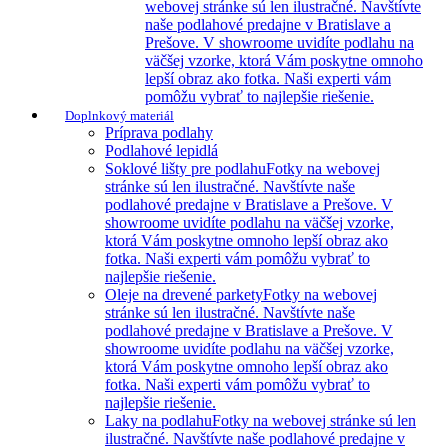
webovej stránke sú len ilustračné. Navštívte
naše podlahové predajne v Bratislave a
Prešove. V showroome uvidíte podlahu na
väčšej vzorke, ktorá Vám poskytne omnoho
lepší obraz ako fotka. Naši experti vám
pomôžu vybrať to najlepšie riešenie.
Doplnkový materiál
Príprava podlahy
Podlahové lepidlá
Soklové lišty pre podlahu
Fotky na webovej
stránke sú len ilustračné. Navštívte naše
podlahové predajne v Bratislave a Prešove. V
showroome uvidíte podlahu na väčšej vzorke,
ktorá Vám poskytne omnoho lepší obraz ako
fotka. Naši experti vám pomôžu vybrať to
najlepšie riešenie.
Oleje na drevené parkety
Fotky na webovej
stránke sú len ilustračné. Navštívte naše
podlahové predajne v Bratislave a Prešove. V
showroome uvidíte podlahu na väčšej vzorke,
ktorá Vám poskytne omnoho lepší obraz ako
fotka. Naši experti vám pomôžu vybrať to
najlepšie riešenie.
Laky na podlahu
Fotky na webovej stránke sú len
ilustračné. Navštívte naše podlahové predajne v