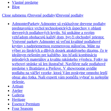
Vlastné predajne
Blog
Close submenu (Drevené podlahy)
Drevené podlahy
Admonter
Parkety Admonter sú exkluzívne drevene podlahy
predstavujúce vrchol technologických úspechov v oblasti
drevených podlahových krytín. Sú unikátne a svojim
vzhľadom obohacujú každý dom, byt či obchodný priestor.
Vrstvené parkety Admonter sú veľmi kvalitné podlahové
krytiny s nadpriemernou rozmerovou stálosťou. Máte na
výber zo širokých a dlhých dosiek atraktívneho dizajnu, čo je
ideálnym riešením pre každého, kto hľadá kombináciu
prírodných materiálov a kvalitu rakúskeho výrobcu. Fotky na
webovej stránke sú len ilustračné. Navštívte naše podlahové
predajne v Bratislave a Prešove. V showroome uvidíte
podlahu na väčšej vzorke, ktorá Vám poskytne omnoho lepší
obraz ako fotka. Naši experti vám pomôžu vybrať to najlepšie
riešenie.
Artisan
Atelier
Galleria
Heritage
Essence Premium
Four Seasons