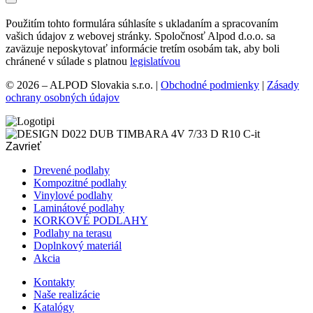
Použitím tohto formulára súhlasíte s ukladaním a spracovaním
vašich údajov z webovej stránky. Spoločnosť Alpod d.o.o. sa
zaväzuje neposkytovať informácie tretím osobám tak, aby boli
chránené v súlade s platnou
legislatívou
© 2026 – ALPOD Slovakia s.r.o. |
Obchodné podmienky
|
Zásady
ochrany osobných údajov
Zavrieť
Drevené podlahy
Kompozitné podlahy
Vinylové podlahy
Laminátové podlahy
KORKOVÉ PODLAHY
Podlahy na terasu
Doplnkový materiál
Akcia
Kontakty
Naše realizácie
Katalógy