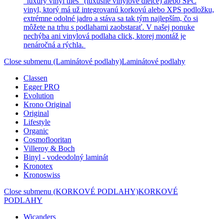
“luxury vinyl tiles” (luxusné vinylové dielce) alebo SPC
vinyl, ktorý má už integrovanú korkovú alebo XPS podložku,
extrémne odolné jadro a stáva sa tak tým najlepším, čo si
môžete na trhu s podlahami zaobstarať. V našej ponuke
nechýba ani vinylová podlaha click, ktorej montáž je
nenáročná a rýchla.
Close submenu (Laminátové podlahy)
Laminátové podlahy
Classen
Egger PRO
Evolution
Krono Original
Original
Lifestyle
Organic
Cosmoflooritan
Villeroy & Boch
Binyl - vodeodolný laminát
Kronotex
Kronoswiss
Close submenu (KORKOVÉ PODLAHY)
KORKOVÉ
PODLAHY
Wicanders