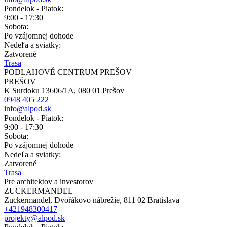
Pondelok - Piatok:
9:00 - 17:30
Sobota:
Po vzájomnej dohode
Nedeľa a sviatky:
Zatvorené
Trasa
PODLAHOVÉ CENTRUM PREŠOV
PREŠOV
K Surdoku 13606/1A, 080 01 Prešov
0948 405 222
info@alpod.sk
Pondelok - Piatok:
9:00 - 17:30
Sobota:
Po vzájomnej dohode
Nedeľa a sviatky:
Zatvorené
Trasa
Pre architektov a investorov
ZUCKERMANDEL
Zuckermandel, Dvořákovo nábrežie, 811 02 Bratislava
+421948300417
projekty@alpod.sk