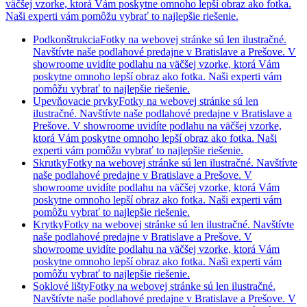
väčšej vzorke, ktorá Vám poskytne omnoho lepší obraz ako fotka.
Naši experti vám pomôžu vybrať to najlepšie riešenie.
Podkonštrukcia
Fotky na webovej stránke sú len ilustračné.
Navštívte naše podlahové predajne v Bratislave a Prešove. V
showroome uvidíte podlahu na väčšej vzorke, ktorá Vám
poskytne omnoho lepší obraz ako fotka. Naši experti vám
pomôžu vybrať to najlepšie riešenie.
Upevňovacie prvky
Fotky na webovej stránke sú len
ilustračné. Navštívte naše podlahové predajne v Bratislave a
Prešove. V showroome uvidíte podlahu na väčšej vzorke,
ktorá Vám poskytne omnoho lepší obraz ako fotka. Naši
experti vám pomôžu vybrať to najlepšie riešenie.
Skrutky
Fotky na webovej stránke sú len ilustračné. Navštívte
naše podlahové predajne v Bratislave a Prešove. V
showroome uvidíte podlahu na väčšej vzorke, ktorá Vám
poskytne omnoho lepší obraz ako fotka. Naši experti vám
pomôžu vybrať to najlepšie riešenie.
Krytky
Fotky na webovej stránke sú len ilustračné. Navštívte
naše podlahové predajne v Bratislave a Prešove. V
showroome uvidíte podlahu na väčšej vzorke, ktorá Vám
poskytne omnoho lepší obraz ako fotka. Naši experti vám
pomôžu vybrať to najlepšie riešenie.
Soklové lišty
Fotky na webovej stránke sú len ilustračné.
Navštívte naše podlahové predajne v Bratislave a Prešove. V