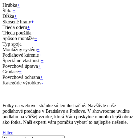
Hrúbka
+
Šírka
+
Dĺžka
+
Skosené hrany
+
Trieda oderu
+
Trieda použitia
+
Spôsob montáže
+
Typ spoja
+
Montážny systém
+
Podlahové kúrenie
+
Špeciálne vlastnosti
+
Povrchová úprava
+
Gradace
+
Povrchová ochrana
+
Kategórie výrobkov
-
Fotky na webovej stránke sú len ilustračné. Navštívte naše
podlahové predajne v Bratislave a Prešove. V showroome uvidíte
podlahu na väčšej vzorke, ktorá Vám poskytne omnoho lepší obraz
ako fotka. Naši experti vám pomôžu vybrať to najlepšie riešenie.
Filter