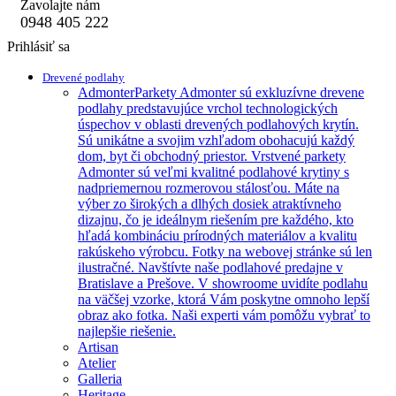
Zavolajte nám
0948 405 222
Prihlásiť sa
Drevené podlahy
Admonter
Parkety Admonter sú exkluzívne drevene
podlahy predstavujúce vrchol technologických
úspechov v oblasti drevených podlahových krytín.
Sú unikátne a svojim vzhľadom obohacujú každý
dom, byt či obchodný priestor. Vrstvené parkety
Admonter sú veľmi kvalitné podlahové krytiny s
nadpriemernou rozmerovou stálosťou. Máte na
výber zo širokých a dlhých dosiek atraktívneho
dizajnu, čo je ideálnym riešením pre každého, kto
hľadá kombináciu prírodných materiálov a kvalitu
rakúskeho výrobcu. Fotky na webovej stránke sú len
ilustračné. Navštívte naše podlahové predajne v
Bratislave a Prešove. V showroome uvidíte podlahu
na väčšej vzorke, ktorá Vám poskytne omnoho lepší
obraz ako fotka. Naši experti vám pomôžu vybrať to
najlepšie riešenie.
Artisan
Atelier
Galleria
Heritage