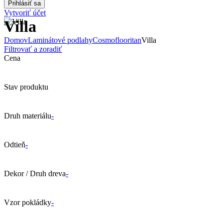
Vytvoriť účet
Villa
Domov
Laminátové podlahy
Cosmoflooritan
Villa
Filtrovať a zoradiť
Cena
Stav produktu
Druh materiálu
-
Odtieň
-
Dekor / Druh dreva
-
Vzor pokládky
-