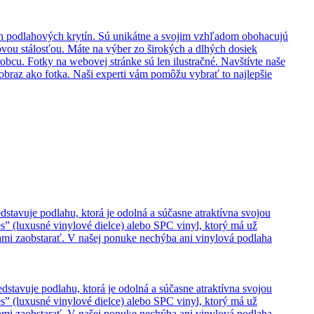
ch podlahových krytín. Sú unikátne a svojim vzhľadom obohacujú
vou stálosťou. Máte na výber zo širokých a dlhých dosiek
obcu. Fotky na webovej stránke sú len ilustračné. Navštívte naše
braz ako fotka. Naši experti vám pomôžu vybrať to najlepšie
dstavuje podlahu, ktorá je odolná a súčasne atraktívna svojou
s” (luxusné vinylové dielce) alebo SPC vinyl, ktorý má už
hami zaobstarať. V našej ponuke nechýba ani vinylová podlaha
edstavuje podlahu, ktorá je odolná a súčasne atraktívna svojou
s” (luxusné vinylové dielce) alebo SPC vinyl, ktorý má už
hami zaobstarať. V našej ponuke nechýba ani vinylová podlaha