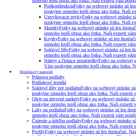
omnoho lepší obraz ako fotka. Naši experti vám pomôžu
Podkonštrukcia
Fotky na webovej stránke sú len
poskytne omnoho lepší obraz ako fotka. Naši ex
Upevňovacie prvky
Fotky na webovej stránke sú
poskytne omnoho lepší obraz ako fotka. Naši ex
Skrutky
Fotky na webovej stránke sú len ilustr
omnoho lepší obraz ako fotka. Naši experti vám 
Krytky
Fotky na webovej stránke sú len ilustra
omnoho lepší obraz ako fotka. Naši experti vám 
Soklové lišty
Fotky na webovej stránke sú len i
omnoho lepší obraz ako fotka. Naši experti vám 
Nátery a čistiace prostriedky
Fotky na webovej st
Vám poskytne omnoho lepší obraz ako fotka. Naš
Doplnkový materiál
Príprava podlahy
Podlahové lepidlá
Soklové lišty pre podlahu
Fotky na webovej stránke sú
poskytne omnoho lepší obraz ako fotka. Naši experti 
Oleje na drevené parkety
Fotky na webovej stránke sú 
poskytne omnoho lepší obraz ako fotka. Naši experti 
Laky na podlahu
Fotky na webovej stránke sú len ilus
omnoho lepší obraz ako fotka. Naši experti vám pomôžu
Čistenie a údržba podlahy
Fotky na webovej stránke sú
poskytne omnoho lepší obraz ako fotka. Naši experti 
Profily
Fotky na webovej stránke sú len ilustračné. N