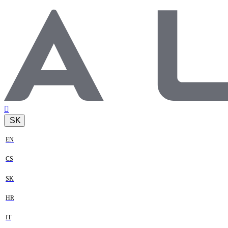
SK
EN
CS
SK
HR
IT