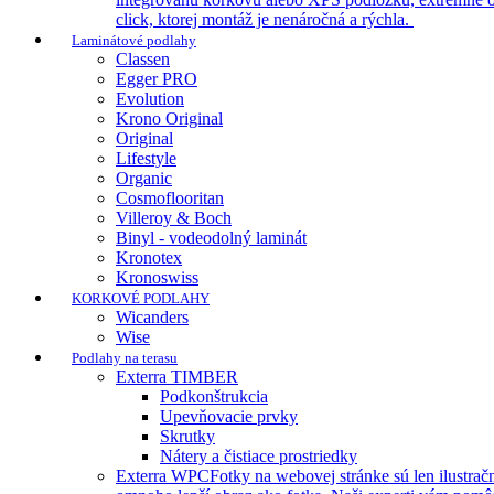
click, ktorej montáž je nenáročná a rýchla.
Laminátové podlahy
Classen
Egger PRO
Evolution
Krono Original
Original
Lifestyle
Organic
Cosmoflooritan
Villeroy & Boch
Binyl - vodeodolný laminát
Kronotex
Kronoswiss
KORKOVÉ PODLAHY
Wicanders
Wise
Podlahy na terasu
Exterra TIMBER
Podkonštrukcia
Upevňovacie prvky
Skrutky
Nátery a čistiace prostriedky
Exterra WPC
Fotky na webovej stránke sú len ilustra