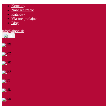
Kontakty
Naše realizácie
Katalógy
Vlastné predajne
Blog
info@alpod.sk
SK
EN
CZ
SK
HR
IT
SL
SR