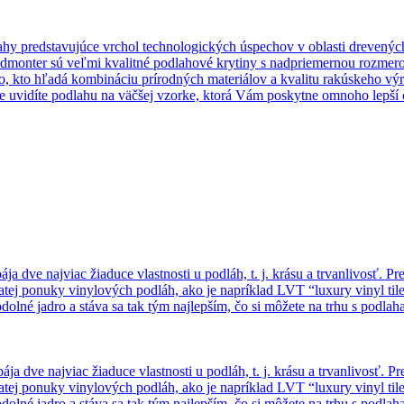
hy predstavujúce vrchol technologických úspechov v oblasti drevený
Admonter sú veľmi kvalitné podlahové krytiny s nadpriemernou rozmero
o, kto hľadá kombináciu prírodných materiálov a kvalitu rakúskeho výr
 uvidíte podlahu na väčšej vzorke, ktorá Vám poskytne omnoho lepší o
dve najviac žiaduce vlastnosti u podláh, t. j. krásu a trvanlivosť. Pre
tej ponuky vinylových podláh, ako je napríklad LVT “luxury vinyl tile
lné jadro a stáva sa tak tým najlepším, čo si môžete na trhu s podla
dve najviac žiaduce vlastnosti u podláh, t. j. krásu a trvanlivosť. Pr
tej ponuky vinylových podláh, ako je napríklad LVT “luxury vinyl tile
lné jadro a stáva sa tak tým najlepším, čo si môžete na trhu s podla