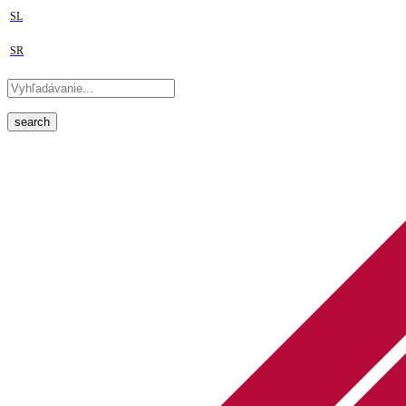
SL
SR
search