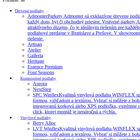
Drevené podlahy
Admonter
Parkety Admonter sú exkluzívne drevene podla
každý dom, byt či obchodný priestor. Vrstvené parkety 
atraktívneho dizajnu, čo je ideálnym riešením pre každéh
podlahové predajne v Bratislave a Prešove. V showroome
riešenie.
Artisan
Atelier
Galleria
Heritage
Essence Premium
Four Seasons
Kompozitné podlahy
Aurora
NextStep
SPC Winflex
Kvalitná vinylová podlaha WINFLEX spája 
formou, vzhľadom a textúrou. Vybrať si môžete z boha
integrovanú korkovú alebo XPS podložku, extrémne odo
click, ktorej montáž je nenáročná a rýchla.
Vinylové podlahy
Berry Alloc
LVT Winflex
Kvalitná vinylová podlaha WINFLEX spája 
formou, vzhľadom a textúrou. Vybrať si môžete z boha
integrovanú korkovú alebo XPS podložku, extrémne odo