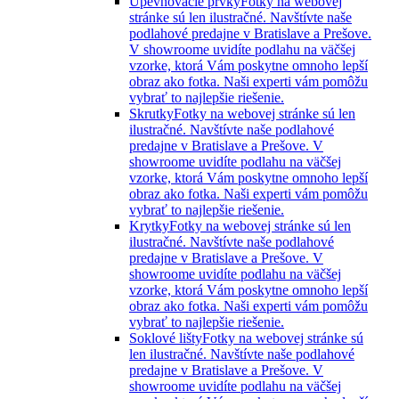
Upevňovacie prvky
Fotky na webovej
stránke sú len ilustračné. Navštívte naše
podlahové predajne v Bratislave a Prešove.
V showroome uvidíte podlahu na väčšej
vzorke, ktorá Vám poskytne omnoho lepší
obraz ako fotka. Naši experti vám pomôžu
vybrať to najlepšie riešenie.
Skrutky
Fotky na webovej stránke sú len
ilustračné. Navštívte naše podlahové
predajne v Bratislave a Prešove. V
showroome uvidíte podlahu na väčšej
vzorke, ktorá Vám poskytne omnoho lepší
obraz ako fotka. Naši experti vám pomôžu
vybrať to najlepšie riešenie.
Krytky
Fotky na webovej stránke sú len
ilustračné. Navštívte naše podlahové
predajne v Bratislave a Prešove. V
showroome uvidíte podlahu na väčšej
vzorke, ktorá Vám poskytne omnoho lepší
obraz ako fotka. Naši experti vám pomôžu
vybrať to najlepšie riešenie.
Soklové lišty
Fotky na webovej stránke sú
len ilustračné. Navštívte naše podlahové
predajne v Bratislave a Prešove. V
showroome uvidíte podlahu na väčšej