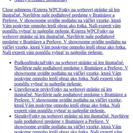
Close submenu (Exterra WPCFotky na webovej stránke sú len
ilustračné. Navštívte naše podlahové predajne v Bratislave a
Prešove. V showroome uvidíte podlahu na väčšej vzorke, ktorá
Vám poskytne omnoho lepší obraz ako fotka. Naši experti vám
pomôžu vybrať to najlepšie riešenie.)
Exterra WPCFotky na
webovej stránke sú len ilustračné. Navštívte naše podlahové
predajne v Bratislave a Prešove. V showroome uvidíte podlahu na
väčšej vzorke, ktorá Vám poskytne omnoho lepší obraz ako fotka.
Naši experti vám pomôžu vybrať to najlepšie riešenie.
Podkonštrukcia
Fotky na webovej stránke sú len ilustračné.
Navštívte naše podlahové predajne v Bratislave a Prešove. V
showroome uvidíte podlahu na väčšej vzorke, ktorá Vám
poskytne omnoho lepší obraz ako fotka. Naši experti vám
pomôžu vybrať to najlepšie riešenie.
Upevňovacie prvky
Fotky na webovej stránke sú len
ilustračné. Navštívte naše podlahové predajne v Bratislave a
Prešove. V showroome uvidíte podlahu na väčšej vzorke,
ktorá Vám poskytne omnoho lepší obraz ako fotka. Naši
experti vám pomôžu vybrať to najlepšie riešenie.
Skrutky
Fotky na webovej stránke sú len ilustračné. Navštívte
naše podlahové predajne v Bratislave a Prešove. V
showroome uvidíte podlahu na väčšej vzorke, ktorá Vám
poskytne omnoho lepší obraz ako fotka. Naši experti vám