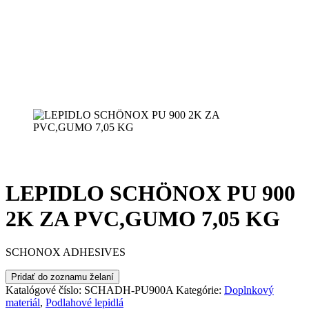
LEPIDLO SCHÖNOX PU 900
2K ZA PVC,GUMO 7,05 KG
SCHONOX ADHESIVES
Pridať do zoznamu želaní
Katalógové číslo:
SCHADH-PU900A
Kategórie:
Doplnkový
materiál
,
Podlahové lepidlá