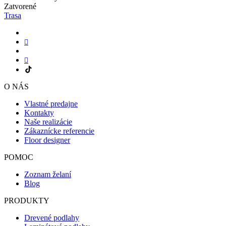
Zatvorené
Trasa
O NÁS
Vlastné predajne
Kontakty
Naše realizácie
Zákaznícke referencie
Floor designer
POMOC
Zoznam želaní
Blog
PRODUKTY
Drevené podlahy