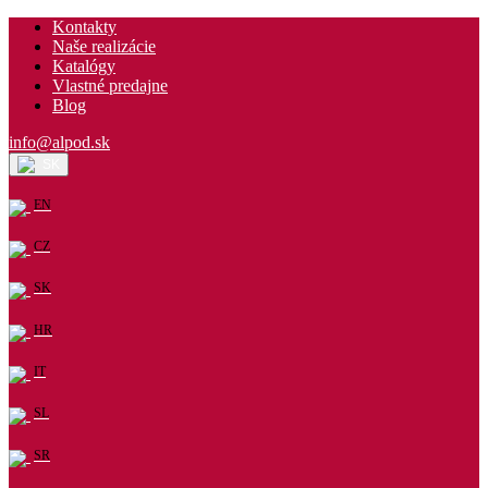
Kontakty
Naše realizácie
Katalógy
Vlastné predajne
Blog
info@alpod.sk
SK
EN
CZ
SK
HR
IT
SL
SR