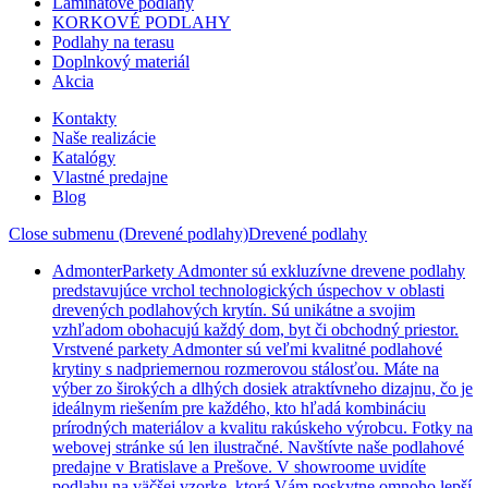
Laminátové podlahy
KORKOVÉ PODLAHY
Podlahy na terasu
Doplnkový materiál
Akcia
Kontakty
Naše realizácie
Katalógy
Vlastné predajne
Blog
Close submenu (Drevené podlahy)
Drevené podlahy
Admonter
Parkety Admonter sú exkluzívne drevene podlahy
predstavujúce vrchol technologických úspechov v oblasti
drevených podlahových krytín. Sú unikátne a svojim
vzhľadom obohacujú každý dom, byt či obchodný priestor.
Vrstvené parkety Admonter sú veľmi kvalitné podlahové
krytiny s nadpriemernou rozmerovou stálosťou. Máte na
výber zo širokých a dlhých dosiek atraktívneho dizajnu, čo je
ideálnym riešením pre každého, kto hľadá kombináciu
prírodných materiálov a kvalitu rakúskeho výrobcu. Fotky na
webovej stránke sú len ilustračné. Navštívte naše podlahové
predajne v Bratislave a Prešove. V showroome uvidíte
podlahu na väčšej vzorke, ktorá Vám poskytne omnoho lepší