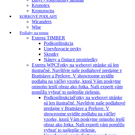
Kronotex
Kronoswiss
KORKOVÉ PODLAHY
Wicanders
Wise
Podlahy na terasu
Exterra TIMBER
Podkonštrukcia
Upevňovacie prvky
Skrutky
Nátery a čistiace prostriedky
Exterra WPC
Fotky na webovej stránke sú len
ilustračné. Navštívte naše podlahové predajne v
Bratislave a Prešove. V showroome uvidíte
podlahu na väčšej vzorke, ktorá Vám poskytne
omnoho lepší obraz ako fotka. Naši experti vám
pomôžu vybrať to najlepšie riešenie.
Podkonštrukcia
Fotky na webovej stránke
sú len ilustračné. Navštívte naše podlahové
predajne v Bratislave a Prešove. V
showroome uvidíte podlahu na väčšej
vzorke, ktorá Vám poskytne omnoho lepší
obraz ako fotka. Naši experti vám pomôžu
vybrať to najlepšie riešenie.