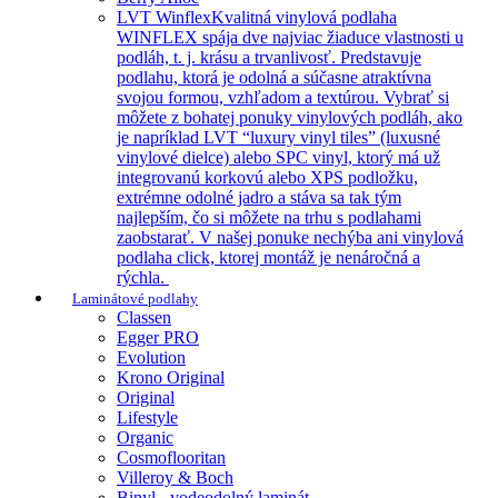
LVT Winflex
Kvalitná vinylová podlaha
WINFLEX spája dve najviac žiaduce vlastnosti u
podláh, t. j. krásu a trvanlivosť. Predstavuje
podlahu, ktorá je odolná a súčasne atraktívna
svojou formou, vzhľadom a textúrou. Vybrať si
môžete z bohatej ponuky vinylových podláh, ako
je napríklad LVT “luxury vinyl tiles” (luxusné
vinylové dielce) alebo SPC vinyl, ktorý má už
integrovanú korkovú alebo XPS podložku,
extrémne odolné jadro a stáva sa tak tým
najlepším, čo si môžete na trhu s podlahami
zaobstarať. V našej ponuke nechýba ani vinylová
podlaha click, ktorej montáž je nenáročná a
rýchla.
Laminátové podlahy
Classen
Egger PRO
Evolution
Krono Original
Original
Lifestyle
Organic
Cosmoflooritan
Villeroy & Boch
Binyl - vodeodolný laminát