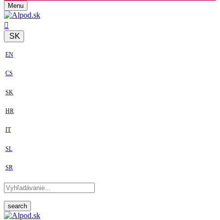
Menu
SK
EN
CS
SK
HR
IT
SL
SR
search