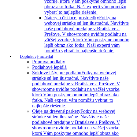
vzorke, ktorá Vám poskytne omnoho lepší
obraz ako fotka. Naši experti vám pomôžu
vybrať to najlepšie riešenie.
Nátery a čistiace prostriedky
Fotky na
webovej stránke sú len ilustračné. Navštívte
naše podlahové predajne v Bratislave a
Prešove. V showroome uvidíte podlahu na
väčšej vzorke, ktorá Vám poskytne omnoho
lepší obraz ako fotka. Naši experti vám
pomôžu vybrať to najlepšie riešenie.
Doplnkový materiál
Príprava podlahy
Podlahové lepidlá
Soklové lišty pre podlahu
Fotky na webovej
stránke sú len ilustračné. Navštívte naše
podlahové predajne v Bratislave a Prešove. V
showroome uvidíte podlahu na väčšej vzorke,
ktorá Vám poskytne omnoho lepší obraz ako
fotka. Naši experti vám pomôžu vybrať to
najlepšie riešenie.
Oleje na drevené parkety
Fotky na webovej
stránke sú len ilustračné. Navštívte naše
podlahové predajne v Bratislave a Prešove. V
showroome uvidíte podlahu na väčšej vzorke,
ktorá Vám poskytne omnoho lepší obraz ako