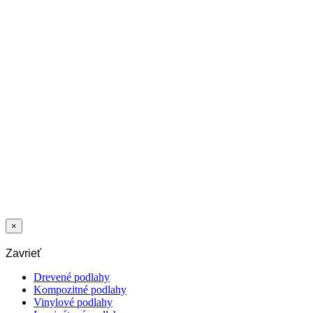
LEPIDLO
TOVCOL TP
2C 2K 9,9+1,1
KG
4,49
€
/kg
LEPIDLO
SCHÖNOX
PRO DESIGN
1K 11 KG
12,56
€
/kg
×
Zavrieť
Drevené podlahy
Kompozitné podlahy
Vinylové podlahy