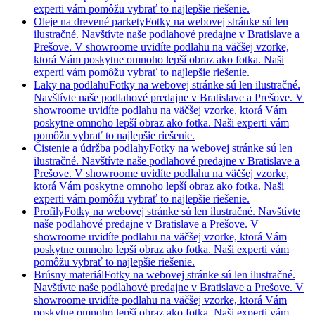
experti vám pomôžu vybrať to najlepšie riešenie.
Oleje na drevené parkety
Fotky na webovej stránke sú len
ilustračné. Navštívte naše podlahové predajne v Bratislave a
Prešove. V showroome uvidíte podlahu na väčšej vzorke,
ktorá Vám poskytne omnoho lepší obraz ako fotka. Naši
experti vám pomôžu vybrať to najlepšie riešenie.
Laky na podlahu
Fotky na webovej stránke sú len ilustračné.
Navštívte naše podlahové predajne v Bratislave a Prešove. V
showroome uvidíte podlahu na väčšej vzorke, ktorá Vám
poskytne omnoho lepší obraz ako fotka. Naši experti vám
pomôžu vybrať to najlepšie riešenie.
Čistenie a údržba podlahy
Fotky na webovej stránke sú len
ilustračné. Navštívte naše podlahové predajne v Bratislave a
Prešove. V showroome uvidíte podlahu na väčšej vzorke,
ktorá Vám poskytne omnoho lepší obraz ako fotka. Naši
experti vám pomôžu vybrať to najlepšie riešenie.
Profily
Fotky na webovej stránke sú len ilustračné. Navštívte
naše podlahové predajne v Bratislave a Prešove. V
showroome uvidíte podlahu na väčšej vzorke, ktorá Vám
poskytne omnoho lepší obraz ako fotka. Naši experti vám
pomôžu vybrať to najlepšie riešenie.
Brúsny materiál
Fotky na webovej stránke sú len ilustračné.
Navštívte naše podlahové predajne v Bratislave a Prešove. V
showroome uvidíte podlahu na väčšej vzorke, ktorá Vám
poskytne omnoho lepší obraz ako fotka. Naši experti vám