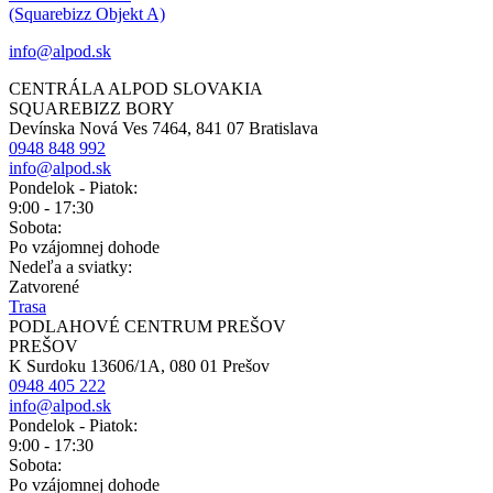
(Squarebizz Objekt A)
info@alpod.sk
CENTRÁLA ALPOD SLOVAKIA
SQUAREBIZZ BORY
Devínska Nová Ves 7464, 841 07 Bratislava
0948 848 992
info@alpod.sk
Pondelok - Piatok:
9:00 - 17:30
Sobota:
Po vzájomnej dohode
Nedeľa a sviatky:
Zatvorené
Trasa
PODLAHOVÉ CENTRUM PREŠOV
PREŠOV
K Surdoku 13606/1A, 080 01 Prešov
0948 405 222
info@alpod.sk
Pondelok - Piatok:
9:00 - 17:30
Sobota:
Po vzájomnej dohode