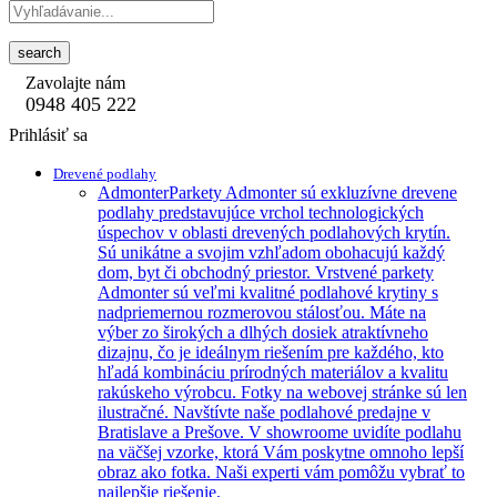
search
Zavolajte nám
0948 405 222
Prihlásiť sa
Drevené podlahy
Admonter
Parkety Admonter sú exkluzívne drevene
podlahy predstavujúce vrchol technologických
úspechov v oblasti drevených podlahových krytín.
Sú unikátne a svojim vzhľadom obohacujú každý
dom, byt či obchodný priestor. Vrstvené parkety
Admonter sú veľmi kvalitné podlahové krytiny s
nadpriemernou rozmerovou stálosťou. Máte na
výber zo širokých a dlhých dosiek atraktívneho
dizajnu, čo je ideálnym riešením pre každého, kto
hľadá kombináciu prírodných materiálov a kvalitu
rakúskeho výrobcu. Fotky na webovej stránke sú len
ilustračné. Navštívte naše podlahové predajne v
Bratislave a Prešove. V showroome uvidíte podlahu
na väčšej vzorke, ktorá Vám poskytne omnoho lepší
obraz ako fotka. Naši experti vám pomôžu vybrať to
najlepšie riešenie.