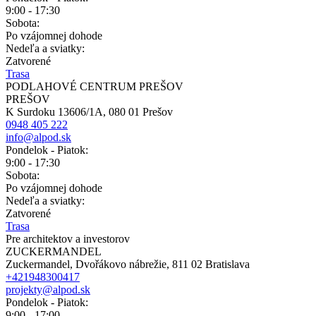
9:00 - 17:30
Sobota:
Po vzájomnej dohode
Nedeľa a sviatky:
Zatvorené
Trasa
PODLAHOVÉ CENTRUM PREŠOV
PREŠOV
K Surdoku 13606/1A, 080 01 Prešov
0948 405 222
info@alpod.sk
Pondelok - Piatok:
9:00 - 17:30
Sobota:
Po vzájomnej dohode
Nedeľa a sviatky:
Zatvorené
Trasa
Pre architektov a investorov
ZUCKERMANDEL
Zuckermandel, Dvořákovo nábrežie, 811 02 Bratislava
+421948300417
projekty@alpod.sk
Pondelok - Piatok:
9:00 - 17:00