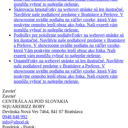
pomôžu vybrať to najlepšie riešenie.
Škárovacia hmota
Fotky na webovej stránke sú len ilustračné.
Navštívte naše podlahové predajne v Bratislave a Prešove. V
showroome uvidíte podlahu na väčšej vzorke, ktorá Vám
poskytne omnoho lepší obraz ako fotka. Naši experti vám
pomôžu vybrať to najlepšie riešenie.
Podložky pre položenie podlahy
Fotky na webovej stránke sú
len ilustračné. Navštívte naše podlahové predajne v Bratislave
a Prešove. V showroome uvidíte podlahu na väčšej vzorke,
ktorá Vám poskytne omnoho lepší obraz ako fotka. Naši
experti vám pomôžu vybrať to najlepšie riešenie.
Ostatné
Fotky na webovej stránke sú len ilustračné. Navštívte
naše podlahové predajne v Bratislave a Prešove. V
showroome uvidíte podlahu na väčšej vzorke, ktorá Vám
poskytne omnoho lepší obraz ako fotka. Naši experti vám
pomôžu vybrať to najlepšie riešenie.
Zavrieť
Zavrieť
CENTRÁLA ALPOD SLOVAKIA
SQUAREBIZZ BORY
Devínska Nová Ves 7464, 841 07 Bratislava
0948 848 992
info@alpod.sk
Pondelok - Piatok: