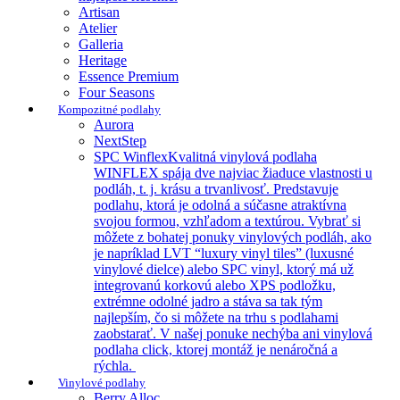
Artisan
Atelier
Galleria
Heritage
Essence Premium
Four Seasons
Kompozitné podlahy
Aurora
NextStep
SPC Winflex
Kvalitná vinylová podlaha
WINFLEX spája dve najviac žiaduce vlastnosti u
podláh, t. j. krásu a trvanlivosť. Predstavuje
podlahu, ktorá je odolná a súčasne atraktívna
svojou formou, vzhľadom a textúrou. Vybrať si
môžete z bohatej ponuky vinylových podláh, ako
je napríklad LVT “luxury vinyl tiles” (luxusné
vinylové dielce) alebo SPC vinyl, ktorý má už
integrovanú korkovú alebo XPS podložku,
extrémne odolné jadro a stáva sa tak tým
najlepším, čo si môžete na trhu s podlahami
zaobstarať. V našej ponuke nechýba ani vinylová
podlaha click, ktorej montáž je nenáročná a
rýchla.
Vinylové podlahy
Berry Alloc