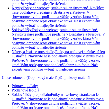
pomôžu vybrať to najlepšie riešenie.
Krytky
Fotky na webovej stránke sú len ilustračné. Navštívte
naše podlahové predajne v Bratislave a Prešove. V
showroome uvidíte podlahu na väčšej vzorke, ktorá Vám
poskytne omnoho lepší obraz ako fotka. Naši experti vám
pomôžu vybrať to najlepšie riešenie.
Soklové lišty
Fotky na webovej stránke sú len ilustračné.
Navštívte naše podlahové predajne v Bratislave a Prešove. V
showroome uvidíte podlahu na väčšej vzorke, ktorá Vám
poskytne omnoho lepší obraz ako fotka. Naši experti vám
pomôžu vybrať to najlepšie riešenie.
Nátery a čistiace prostriedky
Fotky na webovej stránke sú len
ilustračné. Navštívte naše podlahové predajne v Bratislave a
Prešove. V showroome uvidíte podlahu na väčšej vzorke,
ktorá Vám poskytne omnoho lepší obraz ako fotka. Naši
experti vám pomôžu vybrať to najlepšie riešenie.
Close submenu (Doplnkový materiál)
Doplnkový materiál
Príprava podlahy
Podlahové lepidlá
Soklové lišty pre podlahu
Fotky na webovej stránke sú len
ilustračné. Navštívte naše podlahové predajne v Bratislave a
Prešove. V showroome uvidíte podlahu na väčšej vzorke,
ktorá Vám poskytne omnoho lepší obraz ako fotka. Naši