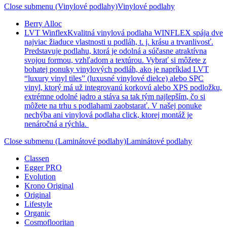
Close submenu (Vinylové podlahy)
Vinylové podlahy
Berry Alloc
LVT Winflex
Kvalitná vinylová podlaha WINFLEX spája dve
najviac žiaduce vlastnosti u podláh, t. j. krásu a trvanlivosť.
Predstavuje podlahu, ktorá je odolná a súčasne atraktívna
svojou formou, vzhľadom a textúrou. Vybrať si môžete z
bohatej ponuky vinylových podláh, ako je napríklad LVT
“luxury vinyl tiles” (luxusné vinylové dielce) alebo SPC
vinyl, ktorý má už integrovanú korkovú alebo XPS podložku,
extrémne odolné jadro a stáva sa tak tým najlepším, čo si
môžete na trhu s podlahami zaobstarať. V našej ponuke
nechýba ani vinylová podlaha click, ktorej montáž je
nenáročná a rýchla.
Close submenu (Laminátové podlahy)
Laminátové podlahy
Classen
Egger PRO
Evolution
Krono Original
Original
Lifestyle
Organic
Cosmoflooritan