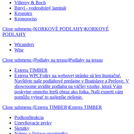
Villeroy & Boch
Binyl - vodeodolný laminát
Kronotex
Kronoswiss
Close submenu (KORKOVÉ PODLAHY)
KORKOVÉ
PODLAHY
Wicanders
Wise
Close submenu (Podlahy na terasu)
Podlahy na terasu
Exterra TIMBER
Exterra WPC
Fotky na webovej stránke sú len ilustračné.
Navštívte naše podlahové predajne v Bratislave a Prešove. V
showroome uvidíte podlahu na väčšej vzorke, ktorá Vám
poskytne omnoho lepší obraz ako fotka. Naši experti vám
pomôžu vybrať to najlepšie riešenie.
Close submenu (Exterra TIMBER)
Exterra TIMBER
Podkonštrukcia
Upevňovacie prvky
Skrutky
Nátery a čistiace prostriedky