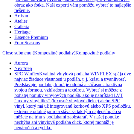
obraz ako fotka. Naši experti vám pomôžu vybrať to najlepšie
riešenie.
Artisan
Atelier
Galleria
Heritage
Essence Premium
Four Seasons
Close submenu (Kompozitné podlahy)
Kompozitné podlahy
Aurora
NextStep
SPC Winflex
Kvalitná vinylová podlaha WINFLEX spája dve
najviac žiaduce vlastnosti u podláh, t. j. krásu a trvanlivosť.
Predstavuje podlahu, ktorá je odolná a súčasne atraktívna
svojou formou, vzhľadom a textúrou. Vybrať si môžete z
bohatej ponuky vinylových podláh, ako je napríklad LVT
“luxury vinyl tiles” (luxusné vinylové dielce) alebo SPC
vinyl, ktorý má už integrovanú korkovú alebo XPS podložku,
extrémne odolné jadro a stáva sa tak tým najlepším, čo si
môžete na trhu s podlahami zaobstarať. V našej ponuke
nechýba ani vinylová podlaha click, ktorej montáž je
nenáročná a rýchla.