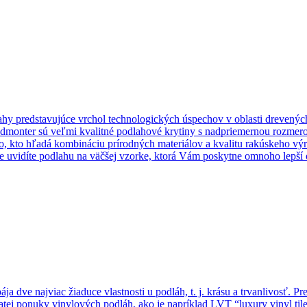
hy predstavujúce vrchol technologických úspechov v oblasti drevený
Admonter sú veľmi kvalitné podlahové krytiny s nadpriemernou rozmero
o, kto hľadá kombináciu prírodných materiálov a kvalitu rakúskeho výr
 uvidíte podlahu na väčšej vzorke, ktorá Vám poskytne omnoho lepší o
dve najviac žiaduce vlastnosti u podláh, t. j. krásu a trvanlivosť. Pre
tej ponuky vinylových podláh, ako je napríklad LVT “luxury vinyl tile