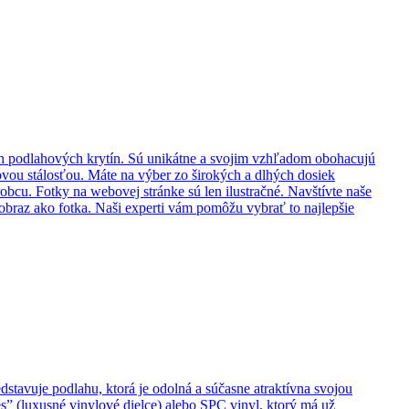
ch podlahových krytín. Sú unikátne a svojim vzhľadom obohacujú
vou stálosťou. Máte na výber zo širokých a dlhých dosiek
obcu. Fotky na webovej stránke sú len ilustračné. Navštívte naše
braz ako fotka. Naši experti vám pomôžu vybrať to najlepšie
dstavuje podlahu, ktorá je odolná a súčasne atraktívna svojou
s” (luxusné vinylové dielce) alebo SPC vinyl, ktorý má už