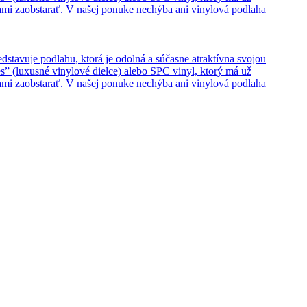
hami zaobstarať. V našej ponuke nechýba ani vinylová podlaha
edstavuje podlahu, ktorá je odolná a súčasne atraktívna svojou
s” (luxusné vinylové dielce) alebo SPC vinyl, ktorý má už
hami zaobstarať. V našej ponuke nechýba ani vinylová podlaha