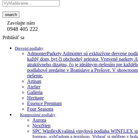
search
Zavolajte nám
0948 405 222
Prihlásiť sa
Drevené podlahy
Admonter
Parkety Admonter sú exkluzívne drevene podla
každý dom, byt či obchodný priestor. Vrstvené parkety 
atraktívneho dizajnu, čo je ideálnym riešením pre každéh
podlahové predajne v Bratislave a Prešove. V showroome
riešenie.
Artisan
Atelier
Galleria
Heritage
Essence Premium
Four Seasons
Kompozitné podlahy
Aurora
NextStep
SPC Winflex
Kvalitná vinylová podlaha WINFLEX spája 
formou, vzhľadom a textúrou. Vybrať si môžete z boha