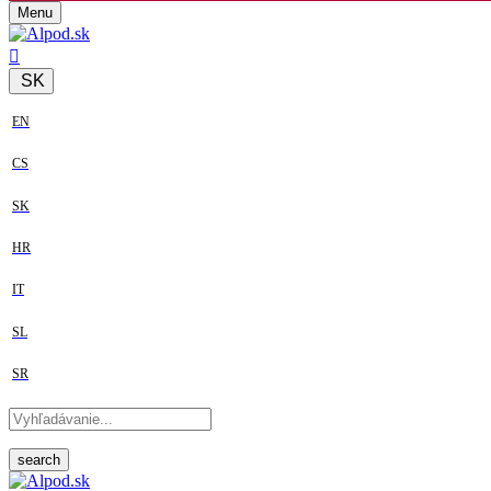
Menu
SK
EN
CS
SK
HR
IT
SL
SR
search