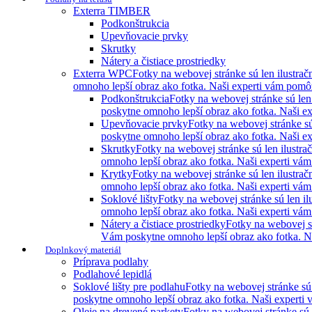
Exterra TIMBER
Podkonštrukcia
Upevňovacie prvky
Skrutky
Nátery a čistiace prostriedky
Exterra WPC
Fotky na webovej stránke sú len ilustra
omnoho lepší obraz ako fotka. Naši experti vám pomôžu
Podkonštrukcia
Fotky na webovej stránke sú len
poskytne omnoho lepší obraz ako fotka. Naši ex
Upevňovacie prvky
Fotky na webovej stránke sú
poskytne omnoho lepší obraz ako fotka. Naši ex
Skrutky
Fotky na webovej stránke sú len ilustr
omnoho lepší obraz ako fotka. Naši experti vám 
Krytky
Fotky na webovej stránke sú len ilustra
omnoho lepší obraz ako fotka. Naši experti vám 
Soklové lišty
Fotky na webovej stránke sú len i
omnoho lepší obraz ako fotka. Naši experti vám 
Nátery a čistiace prostriedky
Fotky na webovej st
Vám poskytne omnoho lepší obraz ako fotka. Naš
Doplnkový materiál
Príprava podlahy
Podlahové lepidlá
Soklové lišty pre podlahu
Fotky na webovej stránke sú
poskytne omnoho lepší obraz ako fotka. Naši experti 
Oleje na drevené parkety
Fotky na webovej stránke sú 