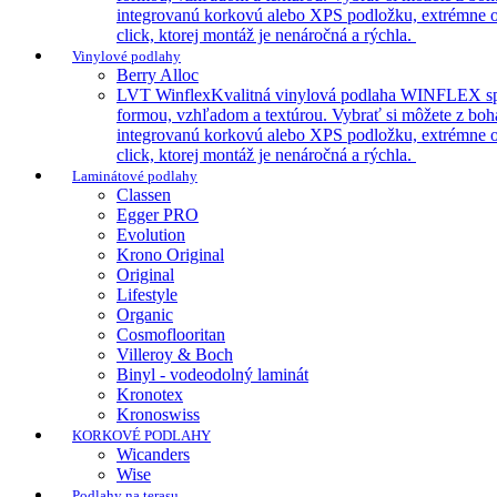
integrovanú korkovú alebo XPS podložku, extrémne odo
click, ktorej montáž je nenáročná a rýchla.
Vinylové podlahy
Berry Alloc
LVT Winflex
Kvalitná vinylová podlaha WINFLEX spája 
formou, vzhľadom a textúrou. Vybrať si môžete z boha
integrovanú korkovú alebo XPS podložku, extrémne odo
click, ktorej montáž je nenáročná a rýchla.
Laminátové podlahy
Classen
Egger PRO
Evolution
Krono Original
Original
Lifestyle
Organic
Cosmoflooritan
Villeroy & Boch
Binyl - vodeodolný laminát
Kronotex
Kronoswiss
KORKOVÉ PODLAHY
Wicanders
Wise
Podlahy na terasu