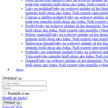
poskytne omnoho lepší obraz ako fotka. Naši experti 
Laky na podlahu
Fotky na webovej stránke sú len ilus
omnoho lepší obraz ako fotka. Naši experti vám pomôžu
Čistenie a údržba podlahy
Fotky na webovej stránke sú
poskytne omnoho lepší obraz ako fotka. Naši experti 
Profily
Fotky na webovej stránke sú len ilustračné. N
lepší obraz ako fotka. Naši experti vám pomôžu vybrať 
Brúsny materiál
Fotky na webovej stránke sú len ilust
omnoho lepší obraz ako fotka. Naši experti vám pomôžu
Škárovacia hmota
Fotky na webovej stránke sú len ilu
omnoho lepší obraz ako fotka. Naši experti vám pomôžu
Podložky pre položenie podlahy
Fotky na webovej strá
Vám poskytne omnoho lepší obraz ako fotka. Naši expe
Ostatné
Fotky na webovej stránke sú len ilustračné. 
lepší obraz ako fotka. Naši experti vám pomôžu vybrať 
Akcia
Prihlásiť sa
Pamätáš si ma
Stratili ste heslo?
Vytvoriť účet