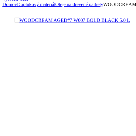
Domov
Doplnkový materiál
Oleje na drevené parkety
WOODCREAM A