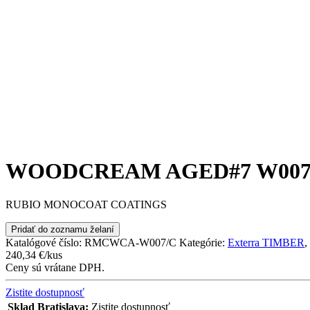
WOODCREAM AGED#7 W007 
RUBIO MONOCOAT COATINGS
Pridať do zoznamu želaní
Katalógové číslo:
RMCWCA-W007/C
Kategórie:
Exterra TIMBER
,
240,34
€
/kus
Ceny sú vrátane DPH.
Zistite dostupnosť
Sklad Bratislava:
Zistite dostupnosť