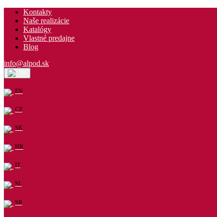
Kontakty
Naše realizácie
Katalógy
Vlastné predajne
Blog
info@alpod.sk
SK
EN
CZ
SK
HR
IT
SL
SR