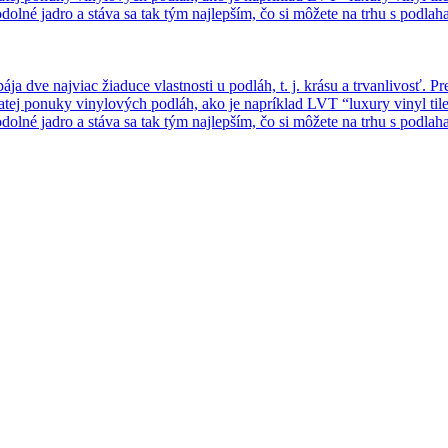
lné jadro a stáva sa tak tým najlepším, čo si môžete na trhu s podla
dve najviac žiaduce vlastnosti u podláh, t. j. krásu a trvanlivosť. Pr
tej ponuky vinylových podláh, ako je napríklad LVT “luxury vinyl tile
lné jadro a stáva sa tak tým najlepším, čo si môžete na trhu s podla