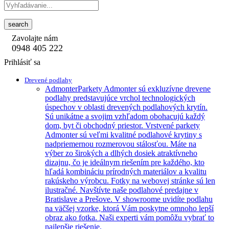
search
Zavolajte nám
0948 405 222
Prihlásiť sa
Drevené podlahy
Admonter
Parkety Admonter sú exkluzívne drevene
podlahy predstavujúce vrchol technologických
úspechov v oblasti drevených podlahových krytín.
Sú unikátne a svojim vzhľadom obohacujú každý
dom, byt či obchodný priestor. Vrstvené parkety
Admonter sú veľmi kvalitné podlahové krytiny s
nadpriemernou rozmerovou stálosťou. Máte na
výber zo širokých a dlhých dosiek atraktívneho
dizajnu, čo je ideálnym riešením pre každého, kto
hľadá kombináciu prírodných materiálov a kvalitu
rakúskeho výrobcu. Fotky na webovej stránke sú len
ilustračné. Navštívte naše podlahové predajne v
Bratislave a Prešove. V showroome uvidíte podlahu
na väčšej vzorke, ktorá Vám poskytne omnoho lepší
obraz ako fotka. Naši experti vám pomôžu vybrať to
najlepšie riešenie.