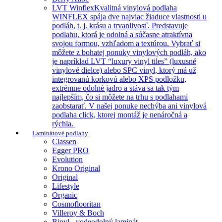
LVT Winflex
Kvalitná vinylová podlaha
WINFLEX spája dve najviac žiaduce vlastnosti u
podláh, t. j. krásu a trvanlivosť. Predstavuje
podlahu, ktorá je odolná a súčasne atraktívna
svojou formou, vzhľadom a textúrou. Vybrať si
môžete z bohatej ponuky vinylových podláh, ako
je napríklad LVT “luxury vinyl tiles” (luxusné
vinylové dielce) alebo SPC vinyl, ktorý má už
integrovanú korkovú alebo XPS podložku,
extrémne odolné jadro a stáva sa tak tým
najlepším, čo si môžete na trhu s podlahami
zaobstarať. V našej ponuke nechýba ani vinylová
podlaha click, ktorej montáž je nenáročná a
rýchla.
Laminátové podlahy
Classen
Egger PRO
Evolution
Krono Original
Original
Lifestyle
Organic
Cosmoflooritan
Villeroy & Boch
Binyl - vodeodolný laminát