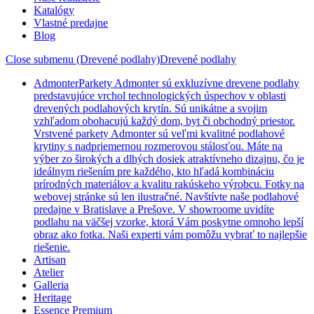
Katalógy
Vlastné predajne
Blog
Close submenu (Drevené podlahy)
Drevené podlahy
Admonter
Parkety Admonter sú exkluzívne drevene podlahy
predstavujúce vrchol technologických úspechov v oblasti
drevených podlahových krytín. Sú unikátne a svojim
vzhľadom obohacujú každý dom, byt či obchodný priestor.
Vrstvené parkety Admonter sú veľmi kvalitné podlahové
krytiny s nadpriemernou rozmerovou stálosťou. Máte na
výber zo širokých a dlhých dosiek atraktívneho dizajnu, čo je
ideálnym riešením pre každého, kto hľadá kombináciu
prírodných materiálov a kvalitu rakúskeho výrobcu. Fotky na
webovej stránke sú len ilustračné. Navštívte naše podlahové
predajne v Bratislave a Prešove. V showroome uvidíte
podlahu na väčšej vzorke, ktorá Vám poskytne omnoho lepší
obraz ako fotka. Naši experti vám pomôžu vybrať to najlepšie
riešenie.
Artisan
Atelier
Galleria
Heritage
Essence Premium