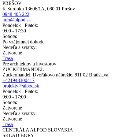
PREŠOV
K Surdoku 13606/1A, 080 01 Prešov
0948 405 222
info@alpod.sk
Pondelok - Piatok:
9:00 - 17:30
Sobota:
Po vzájomnej dohode
Nedeľa a sviatky:
Zatvorené
Trasa
Pre architektov a investorov
ZUCKERMANDEL
Zuckermandel, Dvořákovo nábrežie, 811 02 Bratislava
+421948300417
projekty@alpod.sk
Pondelok - Piatok:
9:00 - 17:00
Sobota:
Zatvorené
Nedeľa a sviatky:
Zatvorené
Trasa
CENTRÁLA ALPOD SLOVAKIA
SKLAD BORY