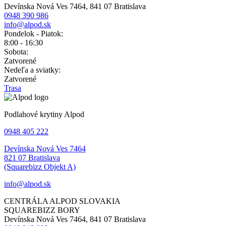
Devínska Nová Ves 7464, 841 07 Bratislava
0948 390 986
info@alpod.sk
Pondelok - Piatok:
8:00 - 16:30
Sobota:
Zatvorené
Nedeľa a sviatky:
Zatvorené
Trasa
Podlahové krytiny Alpod
0948 405 222
Devínska Nová Ves 7464
821 07 Bratislava
(Squarebizz Objekt A)
info@alpod.sk
CENTRÁLA ALPOD SLOVAKIA
SQUAREBIZZ BORY
Devínska Nová Ves 7464, 841 07 Bratislava