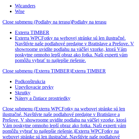
Wicanders
Wise
Close submenu (Podlahy na terasu)
Podlahy na terasu
Exterra TIMBER
Exterra WPC
Fotky na webovej stránke sú len ilustračné.
Navštívte naše podlahové predajne v Bratislave a Prešove. V
showroome uvidíte podlahu na väčšej vzorke, ktorá Vám
poskytne omnoho lepší obraz ako fotka. Naši experti vám
pomôžu vybrať to najlepšie riešenie.
Close submenu (Exterra TIMBER)
Exterra TIMBER
Podkonštrukcia
Upevňovacie prvky
Skrutky
Nátery a čistiace prostriedky
Close submenu (Exterra WPCFotky na webovej stránke sú len
ilustračné. Navštívte naše podlahové predajne v Bratislave a
Prešove. V showroome uvidíte podlahu na väčšej vzorke, ktorá
Vám poskytne omnoho lepší obraz ako fotka. Naši experti vám
pomôžu vybrať to najlepšie riešenie.)
Exterra WPCFotky na
webovej stránke sú len ilustračné. Navštívte naše podlahové