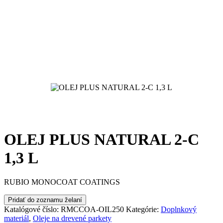
OLEJ PLUS NATURAL 2-C
1,3 L
RUBIO MONOCOAT COATINGS
Pridať do zoznamu želaní
Katalógové číslo:
RMCCOA-OIL250
Kategórie:
Doplnkový
materiál
,
Oleje na drevené parkety