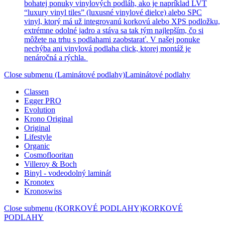
bohatej ponuky vinylových podláh, ako je napríklad LVT
“luxury vinyl tiles” (luxusné vinylové dielce) alebo SPC
vinyl, ktorý má už integrovanú korkovú alebo XPS podložku,
extrémne odolné jadro a stáva sa tak tým najlepším, čo si
môžete na trhu s podlahami zaobstarať. V našej ponuke
nechýba ani vinylová podlaha click, ktorej montáž je
nenáročná a rýchla.
Close submenu (Laminátové podlahy)
Laminátové podlahy
Classen
Egger PRO
Evolution
Krono Original
Original
Lifestyle
Organic
Cosmoflooritan
Villeroy & Boch
Binyl - vodeodolný laminát
Kronotex
Kronoswiss
Close submenu (KORKOVÉ PODLAHY)
KORKOVÉ
PODLAHY