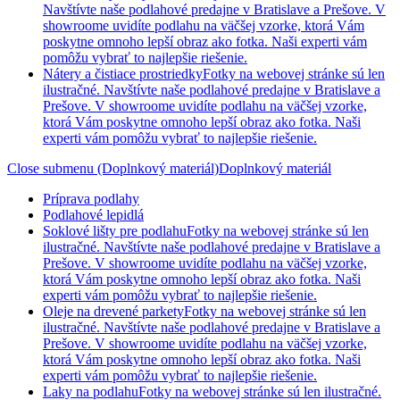
Navštívte naše podlahové predajne v Bratislave a Prešove. V
showroome uvidíte podlahu na väčšej vzorke, ktorá Vám
poskytne omnoho lepší obraz ako fotka. Naši experti vám
pomôžu vybrať to najlepšie riešenie.
Nátery a čistiace prostriedky
Fotky na webovej stránke sú len
ilustračné. Navštívte naše podlahové predajne v Bratislave a
Prešove. V showroome uvidíte podlahu na väčšej vzorke,
ktorá Vám poskytne omnoho lepší obraz ako fotka. Naši
experti vám pomôžu vybrať to najlepšie riešenie.
Close submenu (Doplnkový materiál)
Doplnkový materiál
Príprava podlahy
Podlahové lepidlá
Soklové lišty pre podlahu
Fotky na webovej stránke sú len
ilustračné. Navštívte naše podlahové predajne v Bratislave a
Prešove. V showroome uvidíte podlahu na väčšej vzorke,
ktorá Vám poskytne omnoho lepší obraz ako fotka. Naši
experti vám pomôžu vybrať to najlepšie riešenie.
Oleje na drevené parkety
Fotky na webovej stránke sú len
ilustračné. Navštívte naše podlahové predajne v Bratislave a
Prešove. V showroome uvidíte podlahu na väčšej vzorke,
ktorá Vám poskytne omnoho lepší obraz ako fotka. Naši
experti vám pomôžu vybrať to najlepšie riešenie.
Laky na podlahu
Fotky na webovej stránke sú len ilustračné.