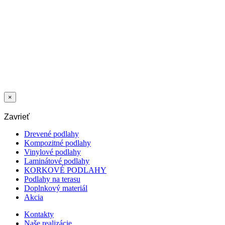
169,90
€
/l
Pridať do
zoznamu želaní
OLEJ PLUS
DUNES 2-C 1,3
L
×
Zavrieť
Drevené podlahy
Kompozitné podlahy
Vinylové podlahy
Laminátové podlahy
KORKOVÉ PODLAHY
Podlahy na terasu
Doplnkový materiál
Akcia
Kontakty
Naše realizácie