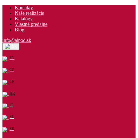
Kontakty
Naše realizácie
Katalógy
Vlastné predajne
Blog
info@alpod.sk
SK
EN
CZ
SK
HR
IT
SL
SR