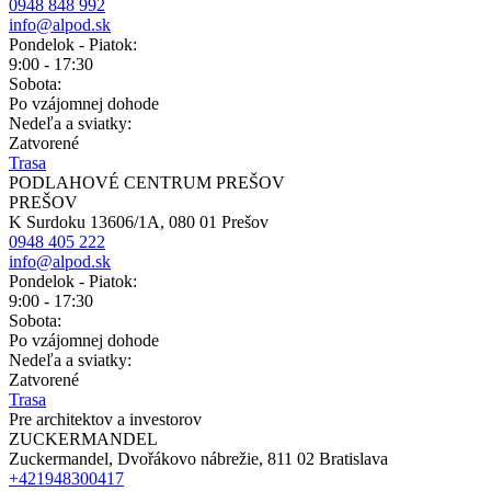
0948 848 992
info@alpod.sk
Pondelok - Piatok:
9:00 - 17:30
Sobota:
Po vzájomnej dohode
Nedeľa a sviatky:
Zatvorené
Trasa
PODLAHOVÉ CENTRUM PREŠOV
PREŠOV
K Surdoku 13606/1A, 080 01 Prešov
0948 405 222
info@alpod.sk
Pondelok - Piatok:
9:00 - 17:30
Sobota:
Po vzájomnej dohode
Nedeľa a sviatky:
Zatvorené
Trasa
Pre architektov a investorov
ZUCKERMANDEL
Zuckermandel, Dvořákovo nábrežie, 811 02 Bratislava
+421948300417