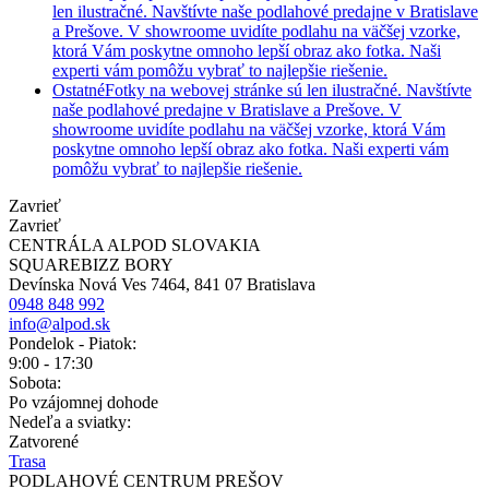
len ilustračné. Navštívte naše podlahové predajne v Bratislave
a Prešove. V showroome uvidíte podlahu na väčšej vzorke,
ktorá Vám poskytne omnoho lepší obraz ako fotka. Naši
experti vám pomôžu vybrať to najlepšie riešenie.
Ostatné
Fotky na webovej stránke sú len ilustračné. Navštívte
naše podlahové predajne v Bratislave a Prešove. V
showroome uvidíte podlahu na väčšej vzorke, ktorá Vám
poskytne omnoho lepší obraz ako fotka. Naši experti vám
pomôžu vybrať to najlepšie riešenie.
Zavrieť
Zavrieť
CENTRÁLA ALPOD SLOVAKIA
SQUAREBIZZ BORY
Devínska Nová Ves 7464, 841 07 Bratislava
0948 848 992
info@alpod.sk
Pondelok - Piatok:
9:00 - 17:30
Sobota:
Po vzájomnej dohode
Nedeľa a sviatky:
Zatvorené
Trasa
PODLAHOVÉ CENTRUM PREŠOV