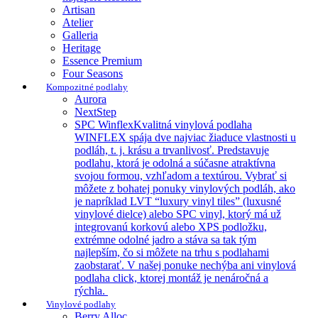
Artisan
Atelier
Galleria
Heritage
Essence Premium
Four Seasons
Kompozitné podlahy
Aurora
NextStep
SPC Winflex
Kvalitná vinylová podlaha
WINFLEX spája dve najviac žiaduce vlastnosti u
podláh, t. j. krásu a trvanlivosť. Predstavuje
podlahu, ktorá je odolná a súčasne atraktívna
svojou formou, vzhľadom a textúrou. Vybrať si
môžete z bohatej ponuky vinylových podláh, ako
je napríklad LVT “luxury vinyl tiles” (luxusné
vinylové dielce) alebo SPC vinyl, ktorý má už
integrovanú korkovú alebo XPS podložku,
extrémne odolné jadro a stáva sa tak tým
najlepším, čo si môžete na trhu s podlahami
zaobstarať. V našej ponuke nechýba ani vinylová
podlaha click, ktorej montáž je nenáročná a
rýchla.
Vinylové podlahy
Berry Alloc