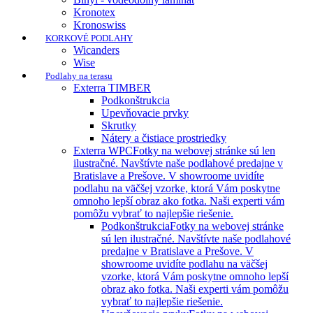
Kronotex
Kronoswiss
KORKOVÉ PODLAHY
Wicanders
Wise
Podlahy na terasu
Exterra TIMBER
Podkonštrukcia
Upevňovacie prvky
Skrutky
Nátery a čistiace prostriedky
Exterra WPC
Fotky na webovej stránke sú len
ilustračné. Navštívte naše podlahové predajne v
Bratislave a Prešove. V showroome uvidíte
podlahu na väčšej vzorke, ktorá Vám poskytne
omnoho lepší obraz ako fotka. Naši experti vám
pomôžu vybrať to najlepšie riešenie.
Podkonštrukcia
Fotky na webovej stránke
sú len ilustračné. Navštívte naše podlahové
predajne v Bratislave a Prešove. V
showroome uvidíte podlahu na väčšej
vzorke, ktorá Vám poskytne omnoho lepší
obraz ako fotka. Naši experti vám pomôžu
vybrať to najlepšie riešenie.