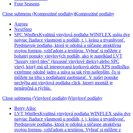
Four Seasons
Close submenu (Kompozitné podlahy)
Kompozitné podlahy
Aurora
NextStep
SPC Winflex
Kvalitná vinylová podlaha WINFLEX spája dve
najviac žiaduce vlastnosti u podláh, t. j. krásu a trvanlivosť.
Predstavuje podlahu, ktorá je odolná a súčasne atraktívna
svojou formou, vzhľadom a textúrou. Vybrať si môžete z
bohatej ponuky vinylových podláh, ako je napríklad LVT
“luxury vinyl tiles” (luxusné vinylové dielce) alebo SPC
vinyl, ktorý má už integrovanú korkovú alebo XPS podložku,
extrémne odolné jadro a stáva sa tak tým najlepším, čo si
môžete na trhu s podlahami zaobstarať. V našej ponuke
nechýba ani vinylová podlaha click, ktorej montáž je
nenáročná a rýchla.
Close submenu (Vinylové podlahy)
Vinylové podlahy
Berry Alloc
LVT Winflex
Kvalitná vinylová podlaha WINFLEX spája dve
najviac žiaduce vlastnosti u podláh, t. j. krásu a trvanlivosť.
Predstavuje podlahu, ktorá je odolná a súčasne atraktívna
svojou formou, vzhľadom a textúrou. Vybrať si môžete z