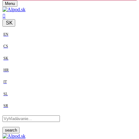
Menu
SK
EN
CS
SK
HR
IT
SL
SR
search