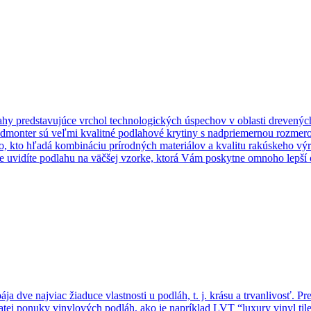
hy predstavujúce vrchol technologických úspechov v oblasti drevený
Admonter sú veľmi kvalitné podlahové krytiny s nadpriemernou rozmero
o, kto hľadá kombináciu prírodných materiálov a kvalitu rakúskeho výr
 uvidíte podlahu na väčšej vzorke, ktorá Vám poskytne omnoho lepší o
dve najviac žiaduce vlastnosti u podláh, t. j. krásu a trvanlivosť. Pre
tej ponuky vinylových podláh, ako je napríklad LVT “luxury vinyl tile