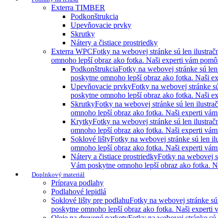
Exterra TIMBER
Podkonštrukcia
Upevňovacie prvky
Skrutky
Nátery a čistiace prostriedky
Exterra WPC
Fotky na webovej stránke sú len ilustra
omnoho lepší obraz ako fotka. Naši experti vám pomôžu
Podkonštrukcia
Fotky na webovej stránke sú len
poskytne omnoho lepší obraz ako fotka. Naši ex
Upevňovacie prvky
Fotky na webovej stránke sú
poskytne omnoho lepší obraz ako fotka. Naši ex
Skrutky
Fotky na webovej stránke sú len ilustr
omnoho lepší obraz ako fotka. Naši experti vám 
Krytky
Fotky na webovej stránke sú len ilustra
omnoho lepší obraz ako fotka. Naši experti vám 
Soklové lišty
Fotky na webovej stránke sú len i
omnoho lepší obraz ako fotka. Naši experti vám 
Nátery a čistiace prostriedky
Fotky na webovej st
Vám poskytne omnoho lepší obraz ako fotka. Naš
Doplnkový materiál
Príprava podlahy
Podlahové lepidlá
Soklové lišty pre podlahu
Fotky na webovej stránke sú
poskytne omnoho lepší obraz ako fotka. Naši experti 
Oleje na drevené parkety
Fotky na webovej stránke sú 