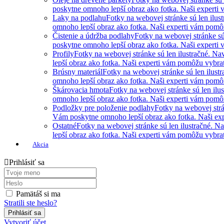
poskytne omnoho lepší obraz ako fotka. Naši experti 
Laky na podlahu
Fotky na webovej stránke sú len ilus
omnoho lepší obraz ako fotka. Naši experti vám pomôžu
Čistenie a údržba podlahy
Fotky na webovej stránke sú
poskytne omnoho lepší obraz ako fotka. Naši experti 
Profily
Fotky na webovej stránke sú len ilustračné. N
lepší obraz ako fotka. Naši experti vám pomôžu vybrať 
Brúsny materiál
Fotky na webovej stránke sú len ilust
omnoho lepší obraz ako fotka. Naši experti vám pomôžu
Škárovacia hmota
Fotky na webovej stránke sú len ilu
omnoho lepší obraz ako fotka. Naši experti vám pomôžu
Podložky pre položenie podlahy
Fotky na webovej strá
Vám poskytne omnoho lepší obraz ako fotka. Naši expe
Ostatné
Fotky na webovej stránke sú len ilustračné. 
lepší obraz ako fotka. Naši experti vám pomôžu vybrať 
Akcia
Prihlásiť sa
Pamätáš si ma
Stratili ste heslo?
Vytvoriť účet