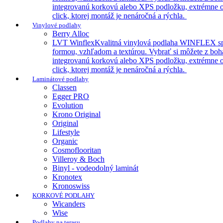
integrovanú korkovú alebo XPS podložku, extrémne odo
click, ktorej montáž je nenáročná a rýchla.
Vinylové podlahy
Berry Alloc
LVT Winflex
Kvalitná vinylová podlaha WINFLEX spája 
formou, vzhľadom a textúrou. Vybrať si môžete z boha
integrovanú korkovú alebo XPS podložku, extrémne odo
click, ktorej montáž je nenáročná a rýchla.
Laminátové podlahy
Classen
Egger PRO
Evolution
Krono Original
Original
Lifestyle
Organic
Cosmoflooritan
Villeroy & Boch
Binyl - vodeodolný laminát
Kronotex
Kronoswiss
KORKOVÉ PODLAHY
Wicanders
Wise
Podlahy na terasu