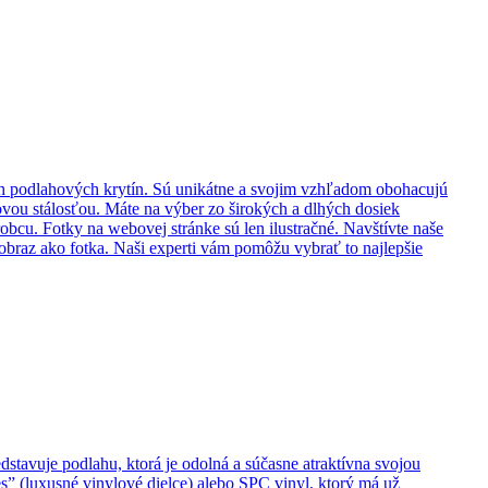
ch podlahových krytín. Sú unikátne a svojim vzhľadom obohacujú
vou stálosťou. Máte na výber zo širokých a dlhých dosiek
obcu. Fotky na webovej stránke sú len ilustračné. Navštívte naše
braz ako fotka. Naši experti vám pomôžu vybrať to najlepšie
dstavuje podlahu, ktorá je odolná a súčasne atraktívna svojou
s” (luxusné vinylové dielce) alebo SPC vinyl, ktorý má už