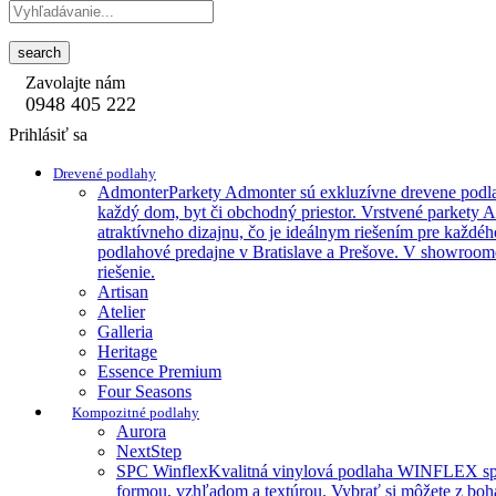
search
Zavolajte nám
0948 405 222
Prihlásiť sa
Drevené podlahy
Admonter
Parkety Admonter sú exkluzívne drevene podla
každý dom, byt či obchodný priestor. Vrstvené parkety 
atraktívneho dizajnu, čo je ideálnym riešením pre každéh
podlahové predajne v Bratislave a Prešove. V showroome
riešenie.
Artisan
Atelier
Galleria
Heritage
Essence Premium
Four Seasons
Kompozitné podlahy
Aurora
NextStep
SPC Winflex
Kvalitná vinylová podlaha WINFLEX spája 
formou, vzhľadom a textúrou. Vybrať si môžete z boha