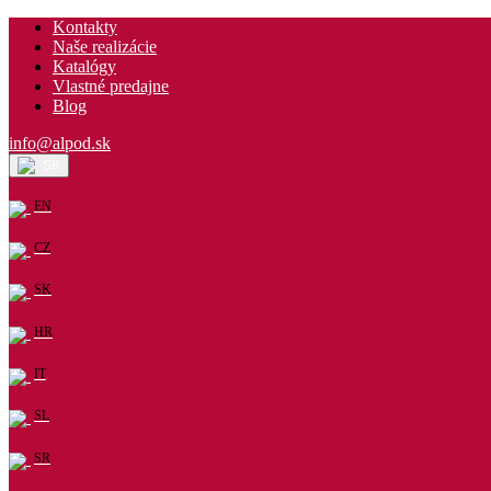
Kontakty
Naše realizácie
Katalógy
Vlastné predajne
Blog
info@alpod.sk
SK
EN
CZ
SK
HR
IT
SL
SR