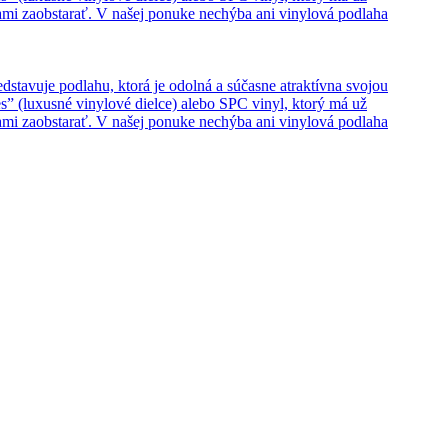
hami zaobstarať. V našej ponuke nechýba ani vinylová podlaha
edstavuje podlahu, ktorá je odolná a súčasne atraktívna svojou
s” (luxusné vinylové dielce) alebo SPC vinyl, ktorý má už
hami zaobstarať. V našej ponuke nechýba ani vinylová podlaha