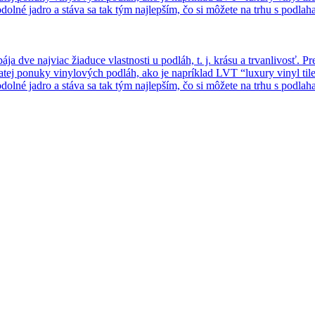
lné jadro a stáva sa tak tým najlepším, čo si môžete na trhu s podla
dve najviac žiaduce vlastnosti u podláh, t. j. krásu a trvanlivosť. Pr
tej ponuky vinylových podláh, ako je napríklad LVT “luxury vinyl tile
lné jadro a stáva sa tak tým najlepším, čo si môžete na trhu s podla