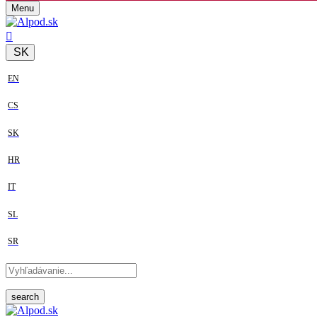
Menu
SK
EN
CS
SK
HR
IT
SL
SR
search