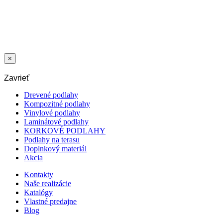
LIŠTA MDF
NASADZOVACIA
40 MM P222 -
9701
2,21
€
/m
×
Zavrieť
Drevené podlahy
Kompozitné podlahy
Vinylové podlahy
Laminátové podlahy
KORKOVÉ PODLAHY
Podlahy na terasu
Doplnkový materiál
Akcia
Kontakty
Naše realizácie
Katalógy
Vlastné predajne
Blog