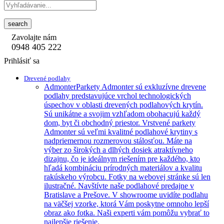
search
Zavolajte nám
0948 405 222
Prihlásiť sa
Drevené podlahy
Admonter
Parkety Admonter sú exkluzívne drevene
podlahy predstavujúce vrchol technologických
úspechov v oblasti drevených podlahových krytín.
Sú unikátne a svojim vzhľadom obohacujú každý
dom, byt či obchodný priestor. Vrstvené parkety
Admonter sú veľmi kvalitné podlahové krytiny s
nadpriemernou rozmerovou stálosťou. Máte na
výber zo širokých a dlhých dosiek atraktívneho
dizajnu, čo je ideálnym riešením pre každého, kto
hľadá kombináciu prírodných materiálov a kvalitu
rakúskeho výrobcu. Fotky na webovej stránke sú len
ilustračné. Navštívte naše podlahové predajne v
Bratislave a Prešove. V showroome uvidíte podlahu
na väčšej vzorke, ktorá Vám poskytne omnoho lepší
obraz ako fotka. Naši experti vám pomôžu vybrať to
najlepšie riešenie.