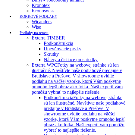
Kronotex
Kronoswiss
KORKOVÉ PODLAHY
Wicanders
Wise
Podlahy na terasu
Exterra TIMBER
Podkonštrukcia
Upevňovacie prvky
Skrutky
Nátery a čistiace prostriedky
Exterra WPC
Fotky na webovej stránke sú len
ilustračné. Navštívte naše podlahové predajne v
Bratislave a Prešove. V showroome uvidíte
podlahu na väčšej vzorke, ktorá Vám poskytne
omnoho lepší obraz ako fotka. Naši experti vám
pomôžu vybrať to najlepšie riešenie.
Podkonštrukcia
Fotky na webovej stránke
sú len ilustračné. Navštívte naše podlahové
predajne v Bratislave a Prešove. V
showroome uvidíte podlahu na väčšej
vzorke, ktorá Vám poskytne omnoho lepší
obraz ako fotka. Naši experti vám pomôžu
vybrať to najlepšie riešenie.