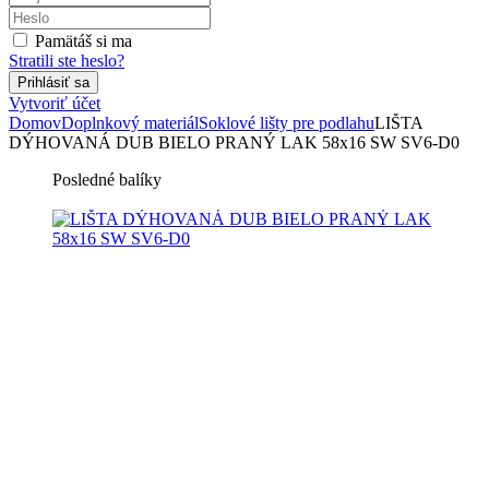
Pamätáš si ma
Stratili ste heslo?
Vytvoriť účet
Domov
Doplnkový materiál
Soklové lišty pre podlahu
LIŠTA
DÝHOVANÁ DUB BIELO PRANÝ LAK 58x16 SW SV6-D0
Posledné balíky