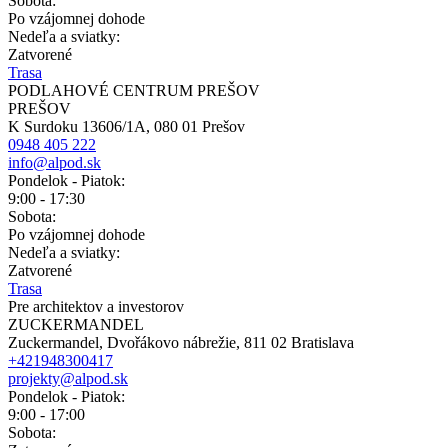
Sobota:
Po vzájomnej dohode
Nedeľa a sviatky:
Zatvorené
Trasa
PODLAHOVÉ CENTRUM PREŠOV
PREŠOV
K Surdoku 13606/1A, 080 01 Prešov
0948 405 222
info@alpod.sk
Pondelok - Piatok:
9:00 - 17:30
Sobota:
Po vzájomnej dohode
Nedeľa a sviatky:
Zatvorené
Trasa
Pre architektov a investorov
ZUCKERMANDEL
Zuckermandel, Dvořákovo nábrežie, 811 02 Bratislava
+421948300417
projekty@alpod.sk
Pondelok - Piatok:
9:00 - 17:00
Sobota: