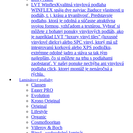
LVT Winflex
Kvalitná vinylová podlaha
WINFLEX spája dve najviac žiaduce vlastnosti u
podláh, t. j. krásu a trvanlivosť. Predstavuje
podlahu, ktorá je odolná a súčasne atraktívna
svojou formou, vzhľadom a textúrou. Vybrať si
môžete z bohatej ponuky vinylových podláh, ako
je napríklad LVT “luxury vinyl tiles” (luxusné
vinylové dielce) alebo SPC vinyl, ktorý má už
integrovanú korkovú alebo XPS podložku,
extrémne odolné jadro a stáva sa tak tým
najlepším, čo si môžete na trhu s podlahami
zaobstarať. V našej ponuke nechýba ani vinylová
podlaha click, ktorej montáž je nenáročná a
rýchla.
Laminátové podlahy
Classen
Egger PRO
Evolution
Krono Original
Original
Lifestyle
Organic
Cosmoflooritan
Villeroy & Boch
Binyl - vodeodolný laminát