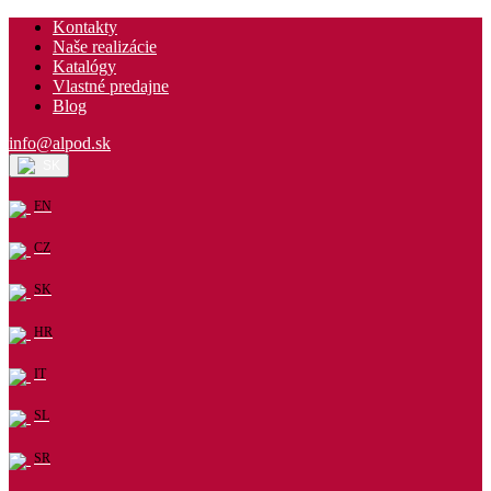
Kontakty
Naše realizácie
Katalógy
Vlastné predajne
Blog
info@alpod.sk
SK
EN
CZ
SK
HR
IT
SL
SR