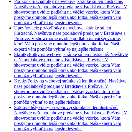
Podkonštrukcia
Fotky na webovej stránke sú len ilustračné.
Navštívte naše podlahové predajne v Bratislave a Prešove. V
showroome uvidíte podlahu na väčšej vzorke, ktorá Vám
poskytne omnoho lepší obraz ako fotka. Naši experti vám
pomôžu vybrať to najlepšie riešenie.
Upevňovacie prvky
Fotky na webovej stránke sú len
ilustračné. Navštívte naše podlahové predajne v Bratislave a
Prešove. V showroome uvidíte podlahu na väčšej vzorke,
ktorá Vám poskytne omnoho lepší obraz ako fotka. Naši
experti vám pomôžu vybrať to najlepšie riešenie.
Skrutky
Fotky na webovej stránke sú len ilustračné. Navštívte
naše podlahové predajne v Bratislave a Prešove. V
showroome uvidíte podlahu na väčšej vzorke, ktorá Vám
poskytne omnoho lepší obraz ako fotka. Naši experti vám
pomôžu vybrať to najlepšie riešenie.
Krytky
Fotky na webovej stránke sú len ilustračné. Navštívte
naše podlahové predajne v Bratislave a Prešove. V
showroome uvidíte podlahu na väčšej vzorke, ktorá Vám
poskytne omnoho lepší obraz ako fotka. Naši experti vám
pomôžu vybrať to najlepšie riešenie.
Soklové lišty
Fotky na webovej stránke sú len ilustračné.
Navštívte naše podlahové predajne v Bratislave a Prešove. V
showroome uvidíte podlahu na väčšej vzorke, ktorá Vám
poskytne omnoho lepší obraz ako fotka. Naši experti vám
pomôžu vybrať to najlepšie riešenie.