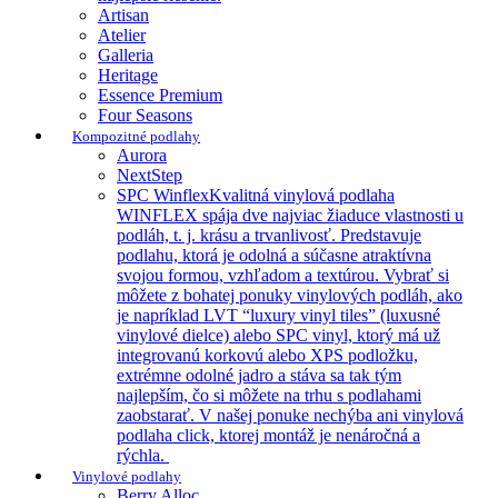
Artisan
Atelier
Galleria
Heritage
Essence Premium
Four Seasons
Kompozitné podlahy
Aurora
NextStep
SPC Winflex
Kvalitná vinylová podlaha
WINFLEX spája dve najviac žiaduce vlastnosti u
podláh, t. j. krásu a trvanlivosť. Predstavuje
podlahu, ktorá je odolná a súčasne atraktívna
svojou formou, vzhľadom a textúrou. Vybrať si
môžete z bohatej ponuky vinylových podláh, ako
je napríklad LVT “luxury vinyl tiles” (luxusné
vinylové dielce) alebo SPC vinyl, ktorý má už
integrovanú korkovú alebo XPS podložku,
extrémne odolné jadro a stáva sa tak tým
najlepším, čo si môžete na trhu s podlahami
zaobstarať. V našej ponuke nechýba ani vinylová
podlaha click, ktorej montáž je nenáročná a
rýchla.
Vinylové podlahy
Berry Alloc