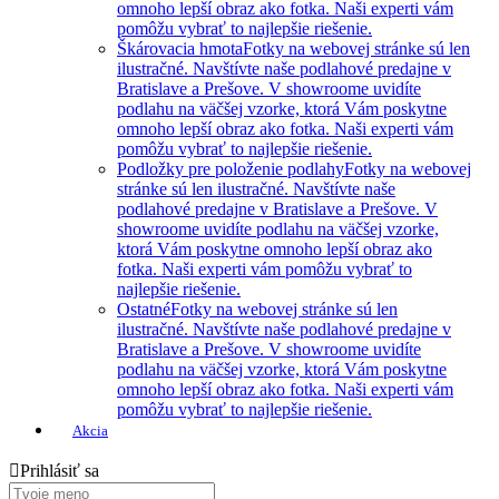
omnoho lepší obraz ako fotka. Naši experti vám
pomôžu vybrať to najlepšie riešenie.
Škárovacia hmota
Fotky na webovej stránke sú len
ilustračné. Navštívte naše podlahové predajne v
Bratislave a Prešove. V showroome uvidíte
podlahu na väčšej vzorke, ktorá Vám poskytne
omnoho lepší obraz ako fotka. Naši experti vám
pomôžu vybrať to najlepšie riešenie.
Podložky pre položenie podlahy
Fotky na webovej
stránke sú len ilustračné. Navštívte naše
podlahové predajne v Bratislave a Prešove. V
showroome uvidíte podlahu na väčšej vzorke,
ktorá Vám poskytne omnoho lepší obraz ako
fotka. Naši experti vám pomôžu vybrať to
najlepšie riešenie.
Ostatné
Fotky na webovej stránke sú len
ilustračné. Navštívte naše podlahové predajne v
Bratislave a Prešove. V showroome uvidíte
podlahu na väčšej vzorke, ktorá Vám poskytne
omnoho lepší obraz ako fotka. Naši experti vám
pomôžu vybrať to najlepšie riešenie.
Akcia
Prihlásiť sa