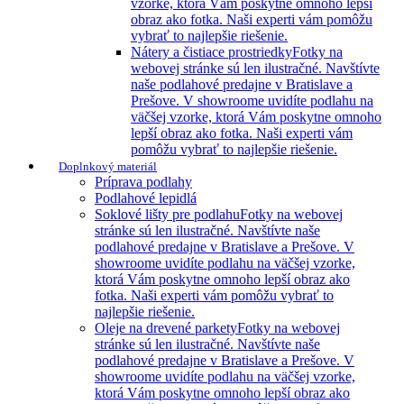
vzorke, ktorá Vám poskytne omnoho lepší
obraz ako fotka. Naši experti vám pomôžu
vybrať to najlepšie riešenie.
Nátery a čistiace prostriedky
Fotky na
webovej stránke sú len ilustračné. Navštívte
naše podlahové predajne v Bratislave a
Prešove. V showroome uvidíte podlahu na
väčšej vzorke, ktorá Vám poskytne omnoho
lepší obraz ako fotka. Naši experti vám
pomôžu vybrať to najlepšie riešenie.
Doplnkový materiál
Príprava podlahy
Podlahové lepidlá
Soklové lišty pre podlahu
Fotky na webovej
stránke sú len ilustračné. Navštívte naše
podlahové predajne v Bratislave a Prešove. V
showroome uvidíte podlahu na väčšej vzorke,
ktorá Vám poskytne omnoho lepší obraz ako
fotka. Naši experti vám pomôžu vybrať to
najlepšie riešenie.
Oleje na drevené parkety
Fotky na webovej
stránke sú len ilustračné. Navštívte naše
podlahové predajne v Bratislave a Prešove. V
showroome uvidíte podlahu na väčšej vzorke,
ktorá Vám poskytne omnoho lepší obraz ako