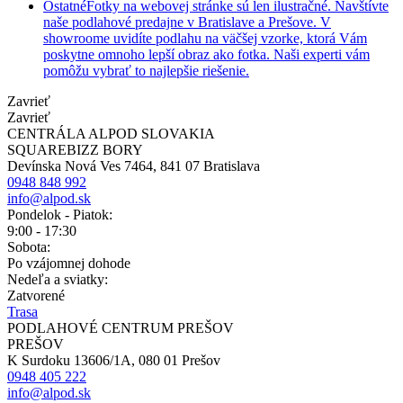
Ostatné
Fotky na webovej stránke sú len ilustračné. Navštívte
naše podlahové predajne v Bratislave a Prešove. V
showroome uvidíte podlahu na väčšej vzorke, ktorá Vám
poskytne omnoho lepší obraz ako fotka. Naši experti vám
pomôžu vybrať to najlepšie riešenie.
Zavrieť
Zavrieť
CENTRÁLA ALPOD SLOVAKIA
SQUAREBIZZ BORY
Devínska Nová Ves 7464, 841 07 Bratislava
0948 848 992
info@alpod.sk
Pondelok - Piatok:
9:00 - 17:30
Sobota:
Po vzájomnej dohode
Nedeľa a sviatky:
Zatvorené
Trasa
PODLAHOVÉ CENTRUM PREŠOV
PREŠOV
K Surdoku 13606/1A, 080 01 Prešov
0948 405 222
info@alpod.sk