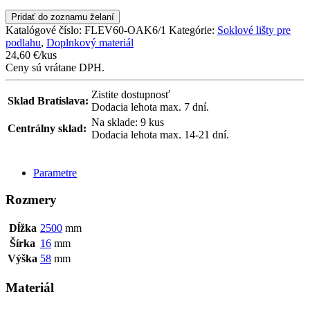
Pridať do zoznamu želaní
Katalógové číslo:
FLEV60-OAK6/1
Kategórie:
Soklové lišty pre
podlahu
,
Doplnkový materiál
24,60
€
/kus
Ceny sú vrátane DPH.
Zistite dostupnosť
Sklad Bratislava:
Dodacia lehota max. 7 dní.
Na sklade: 9 kus
Centrálny sklad:
Dodacia lehota max. 14-21 dní.
POSLAŤ DOPYT
Parametre
Rozmery
Dĺžka
2500
mm
Šírka
16
mm
Výška
58
mm
Materiál