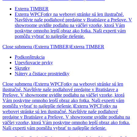
Exterra TIMBER
Exterra WPC
Fotky na webovej stránke sú len ilustračné.
Navštívte naše podlahové predajne v Bratislave a Prešove. V
showroome uvidíte podlahu na väčšej vzorke, ktorá Vám
poskytne omnoho lepší obraz ako fotka. Naši experti vám
pomôžu vybrať to najlepšie riešenie.
Close submenu (Exterra TIMBER)
Exterra TIMBER
Podkonštrukcia
Upevňovacie prvky
Skrutky
Nátery a čistiace prostriedky
Close submenu (Exterra WPCFotky na webovej stránke sú len
ilustračné. Navštívte naše podlahové predajne v Bratislave a
Prešove. V showroome uvidíte podlahu na väčšej vzorke, ktorá
Vám poskytne omnoho lepší obraz ako fotka. Naši experti vám
pomôžu vybrať to najlepšie riešenie.)
Exterra WPCFotky na
webovej stránke sú len ilustračné. Navštívte naše podlahové
predajne v Bratislave a Prešove. V showroome uvidíte podlahu na
väčšej vzorke, ktorá Vám poskytne omnoho lepší obraz ako fotka.
Naši experti vám pomôžu vybrať to najlepšie riešenie.