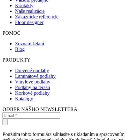
Kontakty
Naše realizácie
Zákaznícke referencie
Floor designer
POMOC
Zoznam želaní
Blog
PRODUKTY
Drevené podlahy
Laminátové podlahy
Vinylové podlahy
Podlahy na terasu
Korkové podlahy
Katalógy
ODBER NÁŠHO NEWSLETTERA
Použitím tohto formulára súhlasíte s ukladaním a spracovaním
vašich údajov z webovej stránky. Spoločnosť Alpod d.o.o. sa