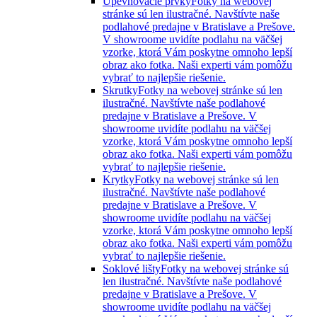
Upevňovacie prvky
Fotky na webovej
stránke sú len ilustračné. Navštívte naše
podlahové predajne v Bratislave a Prešove.
V showroome uvidíte podlahu na väčšej
vzorke, ktorá Vám poskytne omnoho lepší
obraz ako fotka. Naši experti vám pomôžu
vybrať to najlepšie riešenie.
Skrutky
Fotky na webovej stránke sú len
ilustračné. Navštívte naše podlahové
predajne v Bratislave a Prešove. V
showroome uvidíte podlahu na väčšej
vzorke, ktorá Vám poskytne omnoho lepší
obraz ako fotka. Naši experti vám pomôžu
vybrať to najlepšie riešenie.
Krytky
Fotky na webovej stránke sú len
ilustračné. Navštívte naše podlahové
predajne v Bratislave a Prešove. V
showroome uvidíte podlahu na väčšej
vzorke, ktorá Vám poskytne omnoho lepší
obraz ako fotka. Naši experti vám pomôžu
vybrať to najlepšie riešenie.
Soklové lišty
Fotky na webovej stránke sú
len ilustračné. Navštívte naše podlahové
predajne v Bratislave a Prešove. V
showroome uvidíte podlahu na väčšej