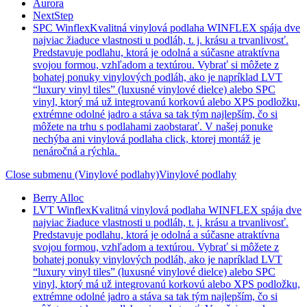
Aurora
NextStep
SPC Winflex
Kvalitná vinylová podlaha WINFLEX spája dve
najviac žiaduce vlastnosti u podláh, t. j. krásu a trvanlivosť.
Predstavuje podlahu, ktorá je odolná a súčasne atraktívna
svojou formou, vzhľadom a textúrou. Vybrať si môžete z
bohatej ponuky vinylových podláh, ako je napríklad LVT
“luxury vinyl tiles” (luxusné vinylové dielce) alebo SPC
vinyl, ktorý má už integrovanú korkovú alebo XPS podložku,
extrémne odolné jadro a stáva sa tak tým najlepším, čo si
môžete na trhu s podlahami zaobstarať. V našej ponuke
nechýba ani vinylová podlaha click, ktorej montáž je
nenáročná a rýchla.
Close submenu (Vinylové podlahy)
Vinylové podlahy
Berry Alloc
LVT Winflex
Kvalitná vinylová podlaha WINFLEX spája dve
najviac žiaduce vlastnosti u podláh, t. j. krásu a trvanlivosť.
Predstavuje podlahu, ktorá je odolná a súčasne atraktívna
svojou formou, vzhľadom a textúrou. Vybrať si môžete z
bohatej ponuky vinylových podláh, ako je napríklad LVT
“luxury vinyl tiles” (luxusné vinylové dielce) alebo SPC
vinyl, ktorý má už integrovanú korkovú alebo XPS podložku,
extrémne odolné jadro a stáva sa tak tým najlepším, čo si