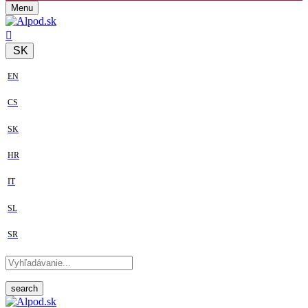
Menu
SK
EN
CS
SK
HR
IT
SL
SR
search