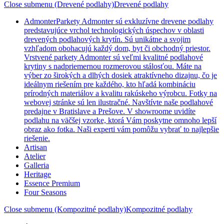
Close submenu (Drevené podlahy)
Drevené podlahy
Admonter
Parkety Admonter sú exkluzívne drevene podlahy
predstavujúce vrchol technologických úspechov v oblasti
drevených podlahových krytín. Sú unikátne a svojim
vzhľadom obohacujú každý dom, byt či obchodný priestor.
Vrstvené parkety Admonter sú veľmi kvalitné podlahové
krytiny s nadpriemernou rozmerovou stálosťou. Máte na
výber zo širokých a dlhých dosiek atraktívneho dizajnu, čo je
ideálnym riešením pre každého, kto hľadá kombináciu
prírodných materiálov a kvalitu rakúskeho výrobcu. Fotky na
webovej stránke sú len ilustračné. Navštívte naše podlahové
predajne v Bratislave a Prešove. V showroome uvidíte
podlahu na väčšej vzorke, ktorá Vám poskytne omnoho lepší
obraz ako fotka. Naši experti vám pomôžu vybrať to najlepšie
riešenie.
Artisan
Atelier
Galleria
Heritage
Essence Premium
Four Seasons
Close submenu (Kompozitné podlahy)
Kompozitné podlahy