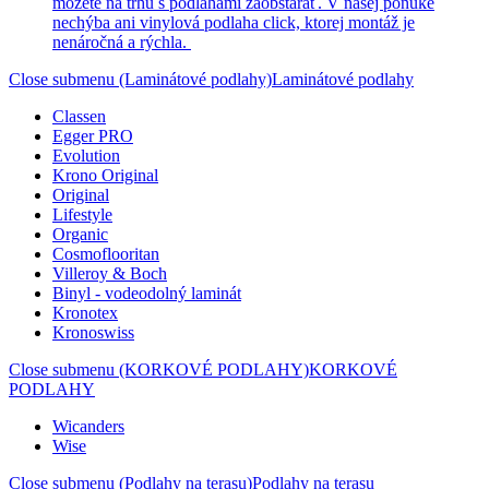
môžete na trhu s podlahami zaobstarať. V našej ponuke
nechýba ani vinylová podlaha click, ktorej montáž je
nenáročná a rýchla.
Close submenu (Laminátové podlahy)
Laminátové podlahy
Classen
Egger PRO
Evolution
Krono Original
Original
Lifestyle
Organic
Cosmoflooritan
Villeroy & Boch
Binyl - vodeodolný laminát
Kronotex
Kronoswiss
Close submenu (KORKOVÉ PODLAHY)
KORKOVÉ
PODLAHY
Wicanders
Wise
Close submenu (Podlahy na terasu)
Podlahy na terasu