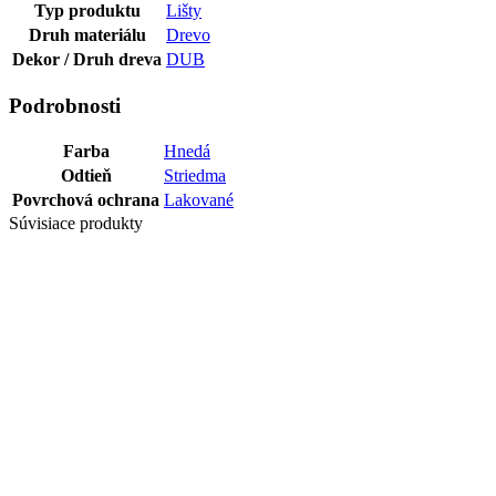
Typ produktu
Lišty
Druh materiálu
Drevo
Dekor / Druh dreva
DUB
Podrobnosti
Farba
Hnedá
Odtieň
Striedma
Povrchová ochrana
Lakované
Súvisiace produkty
LIŠTA HDF
DEKOR F075
58X18 M61 WR
5,66
€
/m