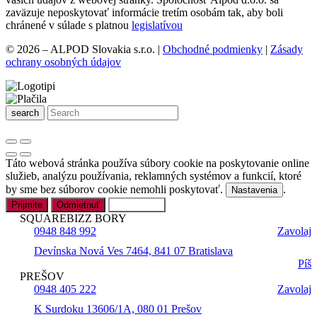
zaväzuje neposkytovať informácie tretím osobám tak, aby boli
chránené v súlade s platnou
legislatívou
© 2026 – ALPOD Slovakia s.r.o. |
Obchodné podmienky
|
Zásady
ochrany osobných údajov
search
Táto webová stránka používa súbory cookie na poskytovanie online
služieb, analýzu používania, reklamných systémov a funkcií, ktoré
by sme bez súborov cookie nemohli poskytovať.
.
Nastavenia
Prijmite
Odmietnuť
Nastavenia
SQUAREBIZZ BORY
0948 848 992
Zavolaj
Devínska Nová Ves 7464, 841 07 Bratislava
Píš
PREŠOV
0948 405 222
Zavolaj
K Surdoku 13606/1A, 080 01 Prešov