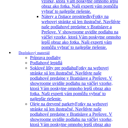
vzorke, ktorá Vám poskytne omnoho lepší
obraz ako fotka. Naši experti vám pomôžu
vybrať to najlepšie riešenie.
Nátery a čistiace prostriedky
Fotky na
webovej stránke sú len ilustračné. Navštívte
naše podlahové predajne v Bratislave a
Prešove. V showroome uvidíte podlahu na
väčšej vzorke, ktorá Vám poskytne omnoho
lepší obraz ako fotka. Naši experti vám
pomôžu vybrať to najlepšie riešenie.
Doplnkový materiál
Príprava podlahy
Podlahové lepidlá
Soklové lišty pre podlahu
Fotky na webovej
stránke sú len ilustračné. Navštívte naše
podlahové predajne v Bratislave a Prešove. V
showroome uvidíte podlahu na väčšej vzorke,
ktorá Vám poskytne omnoho lepší obraz ako
fotka. Naši experti vám pomôžu vybrať to
najlepšie riešenie.
Oleje na drevené parkety
Fotky na webovej
stránke sú len ilustračné. Navštívte naše
podlahové predajne v Bratislave a Prešove. V
showroome uvidíte podlahu na väčšej vzorke,
ktorá Vám poskytne omnoho lepší obraz ako