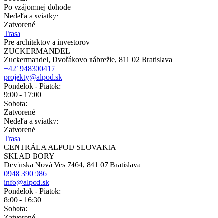
Po vzájomnej dohode
Nedeľa a sviatky:
Zatvorené
Trasa
Pre architektov a investorov
ZUCKERMANDEL
Zuckermandel, Dvořákovo nábrežie, 811 02 Bratislava
+421948300417
projekty@alpod.sk
Pondelok - Piatok:
9:00 - 17:00
Sobota:
Zatvorené
Nedeľa a sviatky:
Zatvorené
Trasa
CENTRÁLA ALPOD SLOVAKIA
SKLAD BORY
Devínska Nová Ves 7464, 841 07 Bratislava
0948 390 986
info@alpod.sk
Pondelok - Piatok:
8:00 - 16:30
Sobota:
Zatvorené