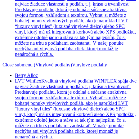
najviac žiaduce vlastnosti u podláh, t. j. krásu a trvanlivosť.
Predstavuje podlahu, ktorá je odolná a súčasne atraktívna
svojou formou, vzhľadom a textúrou. Vybrať si môžete z
bohatej ponuky vinylových podláh, ako je napríklad LVT
“luxury vinyl tiles” (luxusné vinylové dielce) alebo SPC
vinyl, ktorý má už integrovanú korkovú alebo XPS podložku,
extrémne odolné jadro a stáva sa tak tým najlepším, čo si
môžete na trhu s podlahami zaobstarať. V našej ponuke
nechýba ani vinylová podlaha click, ktorej montáž je
nenáročná a rýchla.
Close submenu (Vinylové podlahy)
Vinylové podlahy
Berry Alloc
LVT Winflex
Kvalitná vinylová podlaha WINFLEX spája dve
najviac žiaduce vlastnosti u podláh, t. j. krásu a trvanlivosť.
Predstavuje podlahu, ktorá je odolná a súčasne atraktívna
svojou formou, vzhľadom a textúrou. Vybrať si môžete z
bohatej ponuky vinylových podláh, ako je napríklad LVT
“luxury vinyl tiles” (luxusné vinylové dielce) alebo SPC
vinyl, ktorý má už integrovanú korkovú alebo XPS podložku,
extrémne odolné jadro a stáva sa tak tým najlepším, čo si
môžete na trhu s podlahami zaobstarať. V našej ponuke
nechýba ani vinylová podlaha click, ktorej montáž je
nenáročná a rýchla.