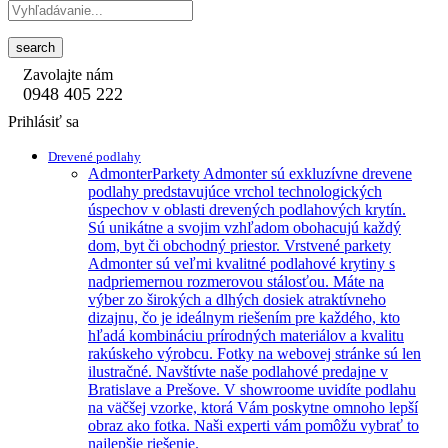
search
Zavolajte nám
0948 405 222
Prihlásiť sa
Drevené podlahy
Admonter
Parkety Admonter sú exkluzívne drevene
podlahy predstavujúce vrchol technologických
úspechov v oblasti drevených podlahových krytín.
Sú unikátne a svojim vzhľadom obohacujú každý
dom, byt či obchodný priestor. Vrstvené parkety
Admonter sú veľmi kvalitné podlahové krytiny s
nadpriemernou rozmerovou stálosťou. Máte na
výber zo širokých a dlhých dosiek atraktívneho
dizajnu, čo je ideálnym riešením pre každého, kto
hľadá kombináciu prírodných materiálov a kvalitu
rakúskeho výrobcu. Fotky na webovej stránke sú len
ilustračné. Navštívte naše podlahové predajne v
Bratislave a Prešove. V showroome uvidíte podlahu
na väčšej vzorke, ktorá Vám poskytne omnoho lepší
obraz ako fotka. Naši experti vám pomôžu vybrať to
najlepšie riešenie.