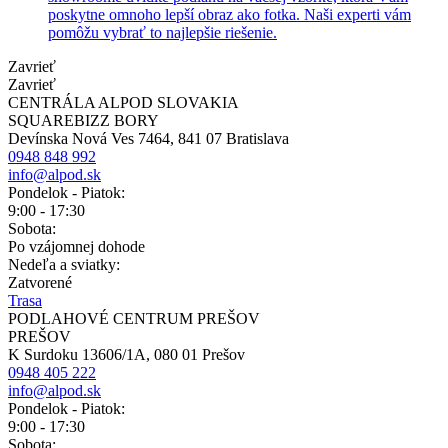
poskytne omnoho lepší obraz ako fotka. Naši experti vám
pomôžu vybrať to najlepšie riešenie.
Zavrieť
Zavrieť
CENTRÁLA ALPOD SLOVAKIA
SQUAREBIZZ BORY
Devínska Nová Ves 7464, 841 07 Bratislava
0948 848 992
info@alpod.sk
Pondelok - Piatok:
9:00 - 17:30
Sobota:
Po vzájomnej dohode
Nedeľa a sviatky:
Zatvorené
Trasa
PODLAHOVÉ CENTRUM PREŠOV
PREŠOV
K Surdoku 13606/1A, 080 01 Prešov
0948 405 222
info@alpod.sk
Pondelok - Piatok:
9:00 - 17:30
Sobota: