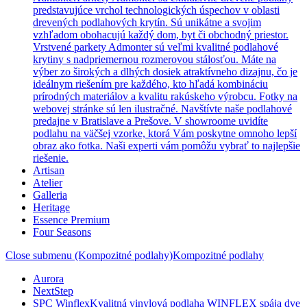
predstavujúce vrchol technologických úspechov v oblasti
drevených podlahových krytín. Sú unikátne a svojim
vzhľadom obohacujú každý dom, byt či obchodný priestor.
Vrstvené parkety Admonter sú veľmi kvalitné podlahové
krytiny s nadpriemernou rozmerovou stálosťou. Máte na
výber zo širokých a dlhých dosiek atraktívneho dizajnu, čo je
ideálnym riešením pre každého, kto hľadá kombináciu
prírodných materiálov a kvalitu rakúskeho výrobcu. Fotky na
webovej stránke sú len ilustračné. Navštívte naše podlahové
predajne v Bratislave a Prešove. V showroome uvidíte
podlahu na väčšej vzorke, ktorá Vám poskytne omnoho lepší
obraz ako fotka. Naši experti vám pomôžu vybrať to najlepšie
riešenie.
Artisan
Atelier
Galleria
Heritage
Essence Premium
Four Seasons
Close submenu (Kompozitné podlahy)
Kompozitné podlahy
Aurora
NextStep
SPC Winflex
Kvalitná vinylová podlaha WINFLEX spája dve