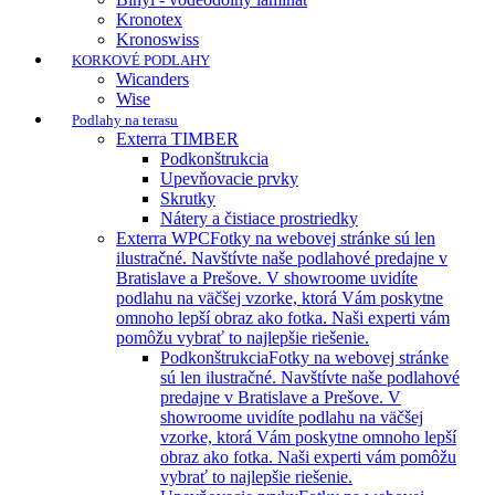
Kronotex
Kronoswiss
KORKOVÉ PODLAHY
Wicanders
Wise
Podlahy na terasu
Exterra TIMBER
Podkonštrukcia
Upevňovacie prvky
Skrutky
Nátery a čistiace prostriedky
Exterra WPC
Fotky na webovej stránke sú len
ilustračné. Navštívte naše podlahové predajne v
Bratislave a Prešove. V showroome uvidíte
podlahu na väčšej vzorke, ktorá Vám poskytne
omnoho lepší obraz ako fotka. Naši experti vám
pomôžu vybrať to najlepšie riešenie.
Podkonštrukcia
Fotky na webovej stránke
sú len ilustračné. Navštívte naše podlahové
predajne v Bratislave a Prešove. V
showroome uvidíte podlahu na väčšej
vzorke, ktorá Vám poskytne omnoho lepší
obraz ako fotka. Naši experti vám pomôžu
vybrať to najlepšie riešenie.