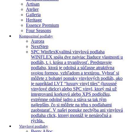
Artisan
Atelier
Galleria
Heritage
Essence Premium
Four Seasons
Kompozitné podlahy
Aurora
NextStep
SPC Winflex
Kvalitná vinylová podlaha
WINFLEX spája dve najviac žiaduce vlastnosti u
podláh, t. j. krásu a trvanlivosť. Predstavuje
podlahu, ktorá je odolná a súčasne atraktívna
svojou formou, vzhľadom a textúrou. Vybrať si
môžete z bohatej ponuky vinylových podláh, ako
je napríklad LVT “luxury vinyl tiles” (luxusné
vinylové dielce) alebo SPC vinyl, ktorý má už
integrovanú korkovú alebo XPS podložku,
extrémne odolné jadro a stáva sa tak tým
najlepším, čo si môžete na trhu s podlahami
zaobstarať. V našej ponuke nechýba ani vinylová
podlaha click, ktorej montáž je nenáročná a
rýchla.
Vinylové podlahy
Berry Alloc