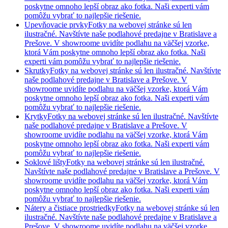
poskytne omnoho lepší obraz ako fotka. Naši experti vám
pomôžu vybrať to najlepšie riešenie.
Upevňovacie prvky
Fotky na webovej stránke sú len
ilustračné. Navštívte naše podlahové predajne v Bratislave a
Prešove. V showroome uvidíte podlahu na väčšej vzorke,
ktorá Vám poskytne omnoho lepší obraz ako fotka. Naši
experti vám pomôžu vybrať to najlepšie riešenie.
Skrutky
Fotky na webovej stránke sú len ilustračné. Navštívte
naše podlahové predajne v Bratislave a Prešove. V
showroome uvidíte podlahu na väčšej vzorke, ktorá Vám
poskytne omnoho lepší obraz ako fotka. Naši experti vám
pomôžu vybrať to najlepšie riešenie.
Krytky
Fotky na webovej stránke sú len ilustračné. Navštívte
naše podlahové predajne v Bratislave a Prešove. V
showroome uvidíte podlahu na väčšej vzorke, ktorá Vám
poskytne omnoho lepší obraz ako fotka. Naši experti vám
pomôžu vybrať to najlepšie riešenie.
Soklové lišty
Fotky na webovej stránke sú len ilustračné.
Navštívte naše podlahové predajne v Bratislave a Prešove. V
showroome uvidíte podlahu na väčšej vzorke, ktorá Vám
poskytne omnoho lepší obraz ako fotka. Naši experti vám
pomôžu vybrať to najlepšie riešenie.
Nátery a čistiace prostriedky
Fotky na webovej stránke sú len
ilustračné. Navštívte naše podlahové predajne v Bratislave a
Prešove. V showroome uvidíte podlahu na väčšej vzorke,