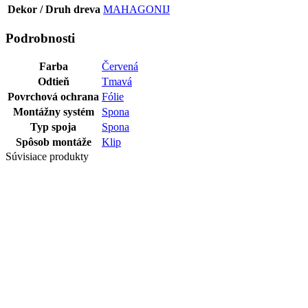
Dekor / Druh dreva
MAHAGONIJ
Podrobnosti
Farba
Červená
Odtieň
Tmavá
Povrchová ochrana
Fólie
Montážny systém
Spona
Typ spoja
Spona
Spôsob montáže
Klip
Súvisiace produkty
Posledné balíky
LIŠTA PVC
DEKOR 120 60
MM