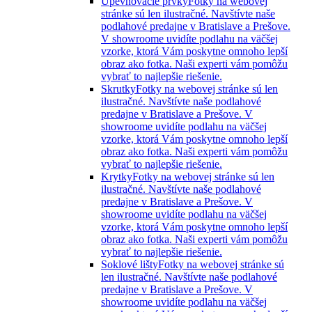
Upevňovacie prvky
Fotky na webovej
stránke sú len ilustračné. Navštívte naše
podlahové predajne v Bratislave a Prešove.
V showroome uvidíte podlahu na väčšej
vzorke, ktorá Vám poskytne omnoho lepší
obraz ako fotka. Naši experti vám pomôžu
vybrať to najlepšie riešenie.
Skrutky
Fotky na webovej stránke sú len
ilustračné. Navštívte naše podlahové
predajne v Bratislave a Prešove. V
showroome uvidíte podlahu na väčšej
vzorke, ktorá Vám poskytne omnoho lepší
obraz ako fotka. Naši experti vám pomôžu
vybrať to najlepšie riešenie.
Krytky
Fotky na webovej stránke sú len
ilustračné. Navštívte naše podlahové
predajne v Bratislave a Prešove. V
showroome uvidíte podlahu na väčšej
vzorke, ktorá Vám poskytne omnoho lepší
obraz ako fotka. Naši experti vám pomôžu
vybrať to najlepšie riešenie.
Soklové lišty
Fotky na webovej stránke sú
len ilustračné. Navštívte naše podlahové
predajne v Bratislave a Prešove. V
showroome uvidíte podlahu na väčšej