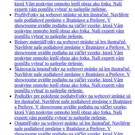
ktorá Vám poskytne omnoho lepší obraz ako fotka. Naši
experti vám pomôžu vybrať to najlepšie riešenie.
Profily
Fotky na webovej stránke sú len ilustračné. Navštívte
naše podlahové predajne v Bratislave a Prešove. V
showroome uvidíte podlahu na väčšej vzorke, ktorá Vám
poskytne omnoho lepší obraz ako fotka. Naši experti vám
pomôžu vybrať to najlepšie riešenie.
Brúsny materiál
Fotky na webovej stránke sú len ilustračné.
Navštívte naše podlahové predajne v Bratislave a Prešove. V
showroome uvidíte podlahu na väčšej vzorke, ktorá Vám
poskytne omnoho lepší obraz ako fotka. Naši experti vám
pomôžu vybrať to najlepšie riešenie.
Škárovacia hmota
Fotky na webovej stránke sú len ilustračné.
Navštívte naše podlahové predajne v Bratislave a Prešove. V
showroome uvidíte podlahu na väčšej vzorke, ktorá Vám
poskytne omnoho lepší obraz ako fotka. Naši experti vám
pomôžu vybrať to najlepšie riešenie.
Podložky pre položenie podlahy
Fotky na webovej stránke sú
len ilustračné. Navštívte naše podlahové predajne v Bratislave
a Prešove. V showroome uvidíte podlahu na väčšej vzorke,
ktorá Vám poskytne omnoho lepší obraz ako fotka. Naši
experti vám pomôžu vybrať to najlepšie riešenie.
Ostatné
Fotky na webovej stránke sú len ilustračné. Navštívte
naše podlahové predajne v Bratislave a Prešove. V
showroome uvidíte podlahu na väčšej vzorke, ktorá Vám