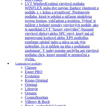
LVT Winflex
Kvalitná vinylová podlaha
WINFLEX spája dve najviac žiaduce vlastnosti u
podláh, t. j. krásu a trvanlivosť. Predstavuje
podlahu, ktorá je odolná a súčasne atraktívna
svojou formou, vzhľadom a textúrou. Vybrať si
môžete z bohatej ponuky vinylových podláh, ako
je napríklad LVT “luxury vinyl tiles” (luxusné
vinylové dielce) alebo SPC vinyl, ktorý má už
integrovanú korkovú alebo XPS podložku,
extrémne odolné jadro a stáva sa tak tým
najlepším, čo si môžete na trhu s podlahami
zaobstarať. V našej ponuke nechýba ani vinylová
podlaha click, ktorej montáž je nenáročná a
rýchla.
Laminátové podlahy
Classen
Egger PRO
Evolution
Krono Original
Original
Lifestyle
Organic
Cosmoflooritan
Villeroy & Boch
Binyl - vodeodolný laminát