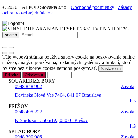
© 2026 – ALPOD Slovakia s.r.o. |
Obchodné podmienky
|
Zásady
ochrany osobných údajov
search
Táto webová stránka používa súbory cookie na poskytovanie online
služieb, analýzu používania, reklamných systémov a funkcií, ktoré
by sme bez súborov cookie nemohli poskytovať.
.
Nastavenia
Prijmite
Odmietnuť
Nastavenia
SQUAREBIZZ BORY
0948 848 992
Zavolaj
Devínska Nová Ves 7464, 841 07 Bratislava
Píš
PREŠOV
0948 405 222
Zavolaj
K Surdoku 13606/1A, 080 01 Prešov
Píš
SKLAD BORY
0948 390 986
Zavolaj