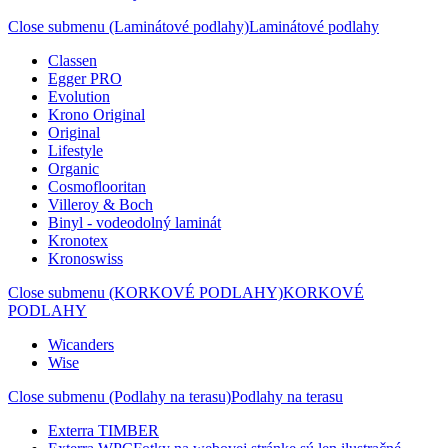
Close submenu (Laminátové podlahy)
Laminátové podlahy
Classen
Egger PRO
Evolution
Krono Original
Original
Lifestyle
Organic
Cosmoflooritan
Villeroy & Boch
Binyl - vodeodolný laminát
Kronotex
Kronoswiss
Close submenu (KORKOVÉ PODLAHY)
KORKOVÉ
PODLAHY
Wicanders
Wise
Close submenu (Podlahy na terasu)
Podlahy na terasu
Exterra TIMBER