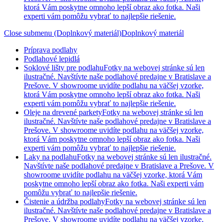
ktorá Vám poskytne omnoho lepší obraz ako fotka. Naši
experti vám pomôžu vybrať to najlepšie riešenie.
Close submenu (Doplnkový materiál)
Doplnkový materiál
Príprava podlahy
Podlahové lepidlá
Soklové lišty pre podlahu
Fotky na webovej stránke sú len
ilustračné. Navštívte naše podlahové predajne v Bratislave a
Prešove. V showroome uvidíte podlahu na väčšej vzorke,
ktorá Vám poskytne omnoho lepší obraz ako fotka. Naši
experti vám pomôžu vybrať to najlepšie riešenie.
Oleje na drevené parkety
Fotky na webovej stránke sú len
ilustračné. Navštívte naše podlahové predajne v Bratislave a
Prešove. V showroome uvidíte podlahu na väčšej vzorke,
ktorá Vám poskytne omnoho lepší obraz ako fotka. Naši
experti vám pomôžu vybrať to najlepšie riešenie.
Laky na podlahu
Fotky na webovej stránke sú len ilustračné.
Navštívte naše podlahové predajne v Bratislave a Prešove. V
showroome uvidíte podlahu na väčšej vzorke, ktorá Vám
poskytne omnoho lepší obraz ako fotka. Naši experti vám
pomôžu vybrať to najlepšie riešenie.
Čistenie a údržba podlahy
Fotky na webovej stránke sú len
ilustračné. Navštívte naše podlahové predajne v Bratislave a
Prešove. V showroome uvidíte podlahu na väčšej vzorke,