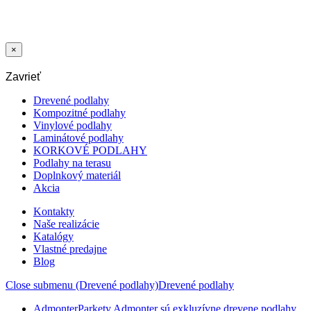
FOLIA
NASADZOVACIA
100 MM
×
Zavrieť
Drevené podlahy
Kompozitné podlahy
Vinylové podlahy
Laminátové podlahy
KORKOVÉ PODLAHY
Podlahy na terasu
Doplnkový materiál
Akcia
Kontakty
Naše realizácie
Katalógy
Vlastné predajne
Blog
Close submenu (Drevené podlahy)
Drevené podlahy
Admonter
Parkety Admonter sú exkluzívne drevene podlahy