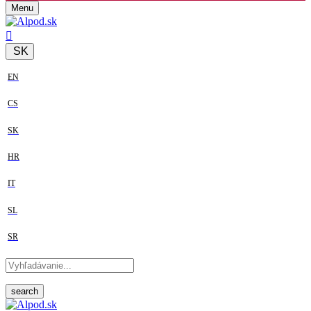
Menu
SK
EN
CS
SK
HR
IT
SL
SR
search