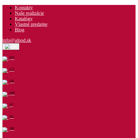
Kontakty
Naše realizácie
Katalógy
Vlastné predajne
Blog
info@alpod.sk
SK
EN
CZ
SK
HR
IT
SL
SR