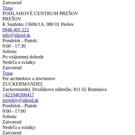
Zatvorené
Trasa
PODLAHOVÉ CENTRUM PREŠOV
PREŠOV
K Surdoku 13606/1A, 080 01 Prešov
0948 405 222
info@alpod.sk
Pondelok - Piatok:
9:00 - 17:30
Sobota:
Po vzájomnej dohode
Nedeľa a sviatky:
Zatvorené
Trasa
Pre architektov a investorov
ZUCKERMANDEL
Zuckermandel, Dvořákovo nábrežie, 811 02 Bratislava
+421948300417
projekty@alpod.sk
Pondelok - Piatok:
9:00 - 17:00
Sobota:
Zatvorené
Nedeľa a sviatky:
Zatvorené