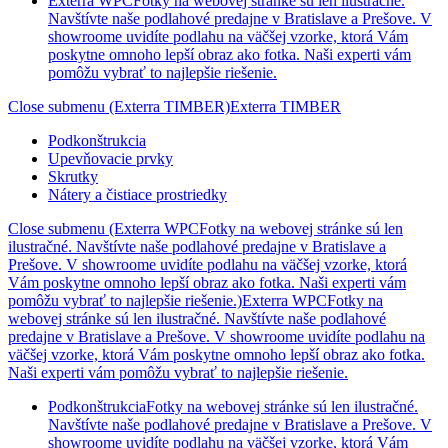
Exterra WPC
Fotky na webovej stránke sú len ilustračné.
Navštívte naše podlahové predajne v Bratislave a Prešove. V
showroome uvidíte podlahu na väčšej vzorke, ktorá Vám
poskytne omnoho lepší obraz ako fotka. Naši experti vám
pomôžu vybrať to najlepšie riešenie.
Close submenu (Exterra TIMBER)
Exterra TIMBER
Podkonštrukcia
Upevňovacie prvky
Skrutky
Nátery a čistiace prostriedky
Close submenu (Exterra WPCFotky na webovej stránke sú len
ilustračné. Navštívte naše podlahové predajne v Bratislave a
Prešove. V showroome uvidíte podlahu na väčšej vzorke, ktorá
Vám poskytne omnoho lepší obraz ako fotka. Naši experti vám
pomôžu vybrať to najlepšie riešenie.)
Exterra WPCFotky na
webovej stránke sú len ilustračné. Navštívte naše podlahové
predajne v Bratislave a Prešove. V showroome uvidíte podlahu na
väčšej vzorke, ktorá Vám poskytne omnoho lepší obraz ako fotka.
Naši experti vám pomôžu vybrať to najlepšie riešenie.
Podkonštrukcia
Fotky na webovej stránke sú len ilustračné.
Navštívte naše podlahové predajne v Bratislave a Prešove. V
showroome uvidíte podlahu na väčšej vzorke, ktorá Vám