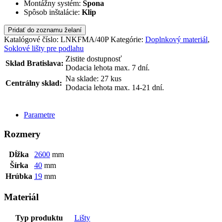
Montážny systém:
Spona
Spôsob inštalácie:
Klip
Pridať do zoznamu želaní
Katalógové číslo:
LNKFMA/40P
Kategórie:
Doplnkový materiál
,
Soklové lišty pre podlahu
Zistite dostupnosť
Sklad Bratislava:
Dodacia lehota max. 7 dní.
Na sklade: 27 kus
Centrálny sklad:
Dodacia lehota max. 14-21 dní.
POSLAŤ DOPYT
Parametre
Rozmery
Dĺžka
2600
mm
Šírka
40
mm
Hrúbka
19
mm
Materiál
Typ produktu
Lišty