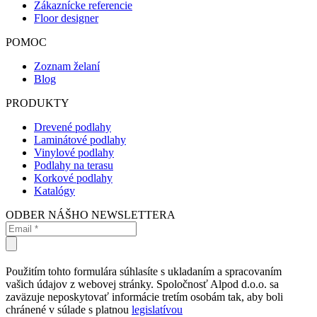
Zákaznícke referencie
Floor designer
POMOC
Zoznam želaní
Blog
PRODUKTY
Drevené podlahy
Laminátové podlahy
Vinylové podlahy
Podlahy na terasu
Korkové podlahy
Katalógy
ODBER NÁŠHO NEWSLETTERA
Použitím tohto formulára súhlasíte s ukladaním a spracovaním
vašich údajov z webovej stránky. Spoločnosť Alpod d.o.o. sa
zaväzuje neposkytovať informácie tretím osobám tak, aby boli
chránené v súlade s platnou
legislatívou