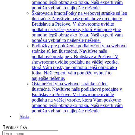
omnoho lepší obraz ako fotka. Naši experti vám
pomôžu vybrať to najlepšie riešenie.
Škárovacia hmota
Fotky na webovej stránke sú len
ilustračné. Navštívte naše podlahové predajne v
Bratislave a Prešove. V showroome uvidíte
podlahu na väčšej vzorke, ktorá Vám poskytne
omnoho lepší obraz ako fotka. Naši experti vám
pomôžu vybrať to najlepšie riešenie.
Podložky pre položenie podlahy
Fotky na webovej
stránke sú len ilustračné. Navštívte naše
podlahové predajne v Bratislave a Prešove. V
showroome uvidíte podlahu na väčšej vzorke,
ktorá Vám poskytne omnoho lepší obraz ako
fotka. Naši experti vám pomôžu vybrať to
najlepšie riešenie.
Ostatné
Fotky na webovej stránke sú len
ilustračné. Navštívte naše podlahové predajne v
Bratislave a Prešove. V showroome uvidíte
podlahu na väčšej vzorke, ktorá Vám poskytne
omnoho lepší obraz ako fotka. Naši experti vám
pomôžu vybrať to najlepšie riešenie.
Akcia
Prihlásiť sa