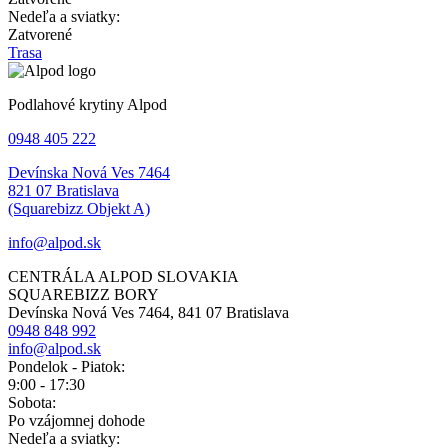
Nedeľa a sviatky:
Zatvorené
Trasa
Podlahové krytiny Alpod
0948 405 222
Devínska Nová Ves 7464
821 07 Bratislava
(Squarebizz Objekt A)
info@alpod.sk
CENTRÁLA ALPOD SLOVAKIA
SQUAREBIZZ BORY
Devínska Nová Ves 7464, 841 07 Bratislava
0948 848 992
info@alpod.sk
Pondelok - Piatok:
9:00 - 17:30
Sobota:
Po vzájomnej dohode
Nedeľa a sviatky: