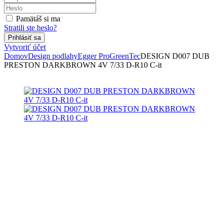
Pamätáš si ma
Stratili ste heslo?
Vytvoriť účet
Domov
Design podlahy
Egger Pro
GreenTec
DESIGN D007 DUB
PRESTON DARKBROWN 4V 7/33 D-R10 C-it