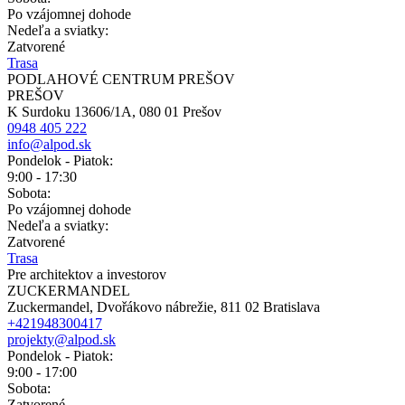
Po vzájomnej dohode
Nedeľa a sviatky:
Zatvorené
Trasa
PODLAHOVÉ CENTRUM PREŠOV
PREŠOV
K Surdoku 13606/1A, 080 01 Prešov
0948 405 222
info@alpod.sk
Pondelok - Piatok:
9:00 - 17:30
Sobota:
Po vzájomnej dohode
Nedeľa a sviatky:
Zatvorené
Trasa
Pre architektov a investorov
ZUCKERMANDEL
Zuckermandel, Dvořákovo nábrežie, 811 02 Bratislava
+421948300417
projekty@alpod.sk
Pondelok - Piatok:
9:00 - 17:00
Sobota:
Zatvorené