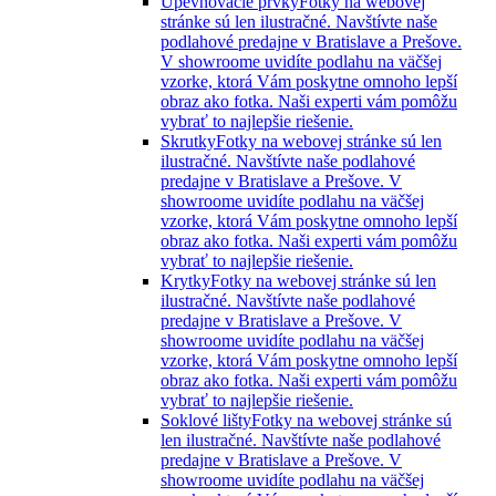
Upevňovacie prvky
Fotky na webovej
stránke sú len ilustračné. Navštívte naše
podlahové predajne v Bratislave a Prešove.
V showroome uvidíte podlahu na väčšej
vzorke, ktorá Vám poskytne omnoho lepší
obraz ako fotka. Naši experti vám pomôžu
vybrať to najlepšie riešenie.
Skrutky
Fotky na webovej stránke sú len
ilustračné. Navštívte naše podlahové
predajne v Bratislave a Prešove. V
showroome uvidíte podlahu na väčšej
vzorke, ktorá Vám poskytne omnoho lepší
obraz ako fotka. Naši experti vám pomôžu
vybrať to najlepšie riešenie.
Krytky
Fotky na webovej stránke sú len
ilustračné. Navštívte naše podlahové
predajne v Bratislave a Prešove. V
showroome uvidíte podlahu na väčšej
vzorke, ktorá Vám poskytne omnoho lepší
obraz ako fotka. Naši experti vám pomôžu
vybrať to najlepšie riešenie.
Soklové lišty
Fotky na webovej stránke sú
len ilustračné. Navštívte naše podlahové
predajne v Bratislave a Prešove. V
showroome uvidíte podlahu na väčšej