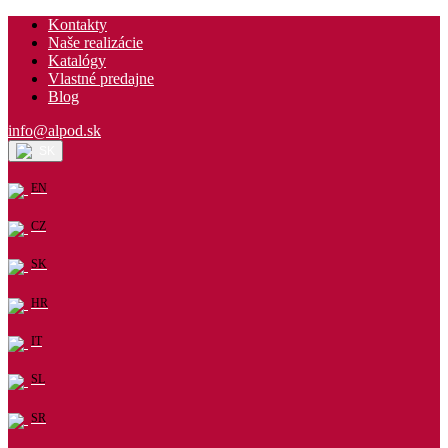
Kontakty
Naše realizácie
Katalógy
Vlastné predajne
Blog
info@alpod.sk
SK
EN
CZ
SK
HR
IT
SL
SR