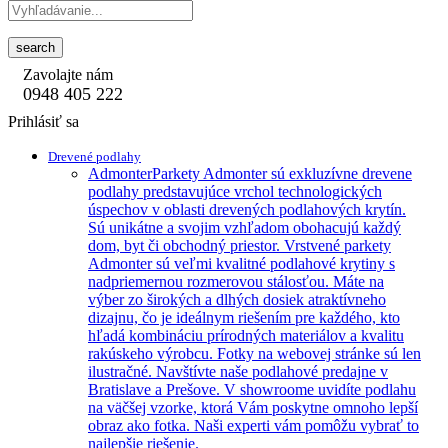
search
Zavolajte nám
0948 405 222
Prihlásiť sa
Drevené podlahy
Admonter
Parkety Admonter sú exkluzívne drevene
podlahy predstavujúce vrchol technologických
úspechov v oblasti drevených podlahových krytín.
Sú unikátne a svojim vzhľadom obohacujú každý
dom, byt či obchodný priestor. Vrstvené parkety
Admonter sú veľmi kvalitné podlahové krytiny s
nadpriemernou rozmerovou stálosťou. Máte na
výber zo širokých a dlhých dosiek atraktívneho
dizajnu, čo je ideálnym riešením pre každého, kto
hľadá kombináciu prírodných materiálov a kvalitu
rakúskeho výrobcu. Fotky na webovej stránke sú len
ilustračné. Navštívte naše podlahové predajne v
Bratislave a Prešove. V showroome uvidíte podlahu
na väčšej vzorke, ktorá Vám poskytne omnoho lepší
obraz ako fotka. Naši experti vám pomôžu vybrať to
najlepšie riešenie.