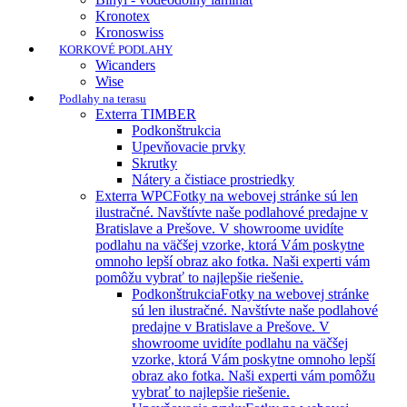
Kronotex
Kronoswiss
KORKOVÉ PODLAHY
Wicanders
Wise
Podlahy na terasu
Exterra TIMBER
Podkonštrukcia
Upevňovacie prvky
Skrutky
Nátery a čistiace prostriedky
Exterra WPC
Fotky na webovej stránke sú len
ilustračné. Navštívte naše podlahové predajne v
Bratislave a Prešove. V showroome uvidíte
podlahu na väčšej vzorke, ktorá Vám poskytne
omnoho lepší obraz ako fotka. Naši experti vám
pomôžu vybrať to najlepšie riešenie.
Podkonštrukcia
Fotky na webovej stránke
sú len ilustračné. Navštívte naše podlahové
predajne v Bratislave a Prešove. V
showroome uvidíte podlahu na väčšej
vzorke, ktorá Vám poskytne omnoho lepší
obraz ako fotka. Naši experti vám pomôžu
vybrať to najlepšie riešenie.