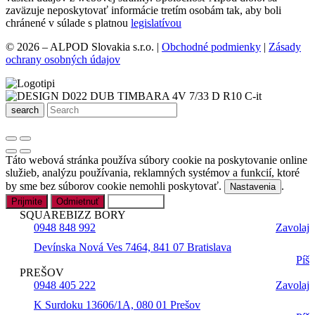
zaväzuje neposkytovať informácie tretím osobám tak, aby boli
chránené v súlade s platnou
legislatívou
© 2026 – ALPOD Slovakia s.r.o. |
Obchodné podmienky
|
Zásady
ochrany osobných údajov
search
Táto webová stránka používa súbory cookie na poskytovanie online
služieb, analýzu používania, reklamných systémov a funkcií, ktoré
by sme bez súborov cookie nemohli poskytovať.
.
Nastavenia
Prijmite
Odmietnuť
Nastavenia
SQUAREBIZZ BORY
0948 848 992
Zavolaj
Devínska Nová Ves 7464, 841 07 Bratislava
Píš
PREŠOV
0948 405 222
Zavolaj
K Surdoku 13606/1A, 080 01 Prešov