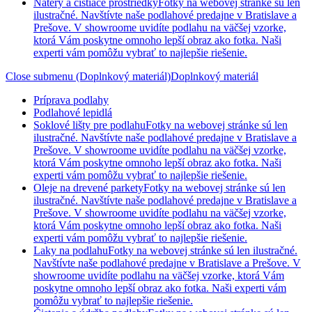
Nátery a čistiace prostriedky
Fotky na webovej stránke sú len
ilustračné. Navštívte naše podlahové predajne v Bratislave a
Prešove. V showroome uvidíte podlahu na väčšej vzorke,
ktorá Vám poskytne omnoho lepší obraz ako fotka. Naši
experti vám pomôžu vybrať to najlepšie riešenie.
Close submenu (Doplnkový materiál)
Doplnkový materiál
Príprava podlahy
Podlahové lepidlá
Soklové lišty pre podlahu
Fotky na webovej stránke sú len
ilustračné. Navštívte naše podlahové predajne v Bratislave a
Prešove. V showroome uvidíte podlahu na väčšej vzorke,
ktorá Vám poskytne omnoho lepší obraz ako fotka. Naši
experti vám pomôžu vybrať to najlepšie riešenie.
Oleje na drevené parkety
Fotky na webovej stránke sú len
ilustračné. Navštívte naše podlahové predajne v Bratislave a
Prešove. V showroome uvidíte podlahu na väčšej vzorke,
ktorá Vám poskytne omnoho lepší obraz ako fotka. Naši
experti vám pomôžu vybrať to najlepšie riešenie.
Laky na podlahu
Fotky na webovej stránke sú len ilustračné.
Navštívte naše podlahové predajne v Bratislave a Prešove. V
showroome uvidíte podlahu na väčšej vzorke, ktorá Vám
poskytne omnoho lepší obraz ako fotka. Naši experti vám
pomôžu vybrať to najlepšie riešenie.