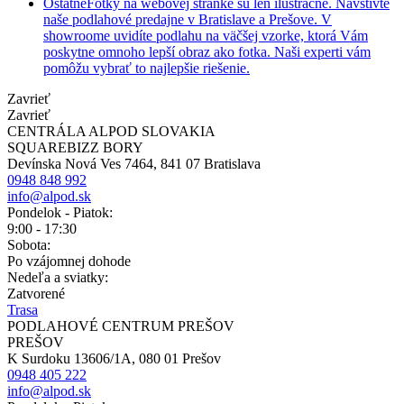
Ostatné
Fotky na webovej stránke sú len ilustračné. Navštívte
naše podlahové predajne v Bratislave a Prešove. V
showroome uvidíte podlahu na väčšej vzorke, ktorá Vám
poskytne omnoho lepší obraz ako fotka. Naši experti vám
pomôžu vybrať to najlepšie riešenie.
Zavrieť
Zavrieť
CENTRÁLA ALPOD SLOVAKIA
SQUAREBIZZ BORY
Devínska Nová Ves 7464, 841 07 Bratislava
0948 848 992
info@alpod.sk
Pondelok - Piatok:
9:00 - 17:30
Sobota:
Po vzájomnej dohode
Nedeľa a sviatky:
Zatvorené
Trasa
PODLAHOVÉ CENTRUM PREŠOV
PREŠOV
K Surdoku 13606/1A, 080 01 Prešov
0948 405 222
info@alpod.sk