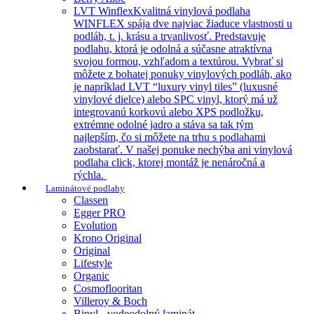
LVT Winflex
Kvalitná vinylová podlaha
WINFLEX spája dve najviac žiaduce vlastnosti u
podláh, t. j. krásu a trvanlivosť. Predstavuje
podlahu, ktorá je odolná a súčasne atraktívna
svojou formou, vzhľadom a textúrou. Vybrať si
môžete z bohatej ponuky vinylových podláh, ako
je napríklad LVT “luxury vinyl tiles” (luxusné
vinylové dielce) alebo SPC vinyl, ktorý má už
integrovanú korkovú alebo XPS podložku,
extrémne odolné jadro a stáva sa tak tým
najlepším, čo si môžete na trhu s podlahami
zaobstarať. V našej ponuke nechýba ani vinylová
podlaha click, ktorej montáž je nenáročná a
rýchla.
Laminátové podlahy
Classen
Egger PRO
Evolution
Krono Original
Original
Lifestyle
Organic
Cosmoflooritan
Villeroy & Boch
Binyl - vodeodolný laminát