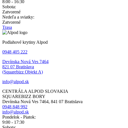
8:00 - 16:30
Sobota:
Zatvorené
Nedeľa a sviatky:
Zatvorené
Trasa
Podlahové krytiny Alpod
0948 405 222
Devínska Nová Ves 7464
821 07 Bratislava
(Squarebizz Objekt A)
info@alpod.sk
CENTRÁLA ALPOD SLOVAKIA
SQUAREBIZZ BORY
Devínska Nová Ves 7464, 841 07 Bratislava
0948 848 992
info@alpod.sk
Pondelok - Piatok:
9:00 - 17:30
Sobota: