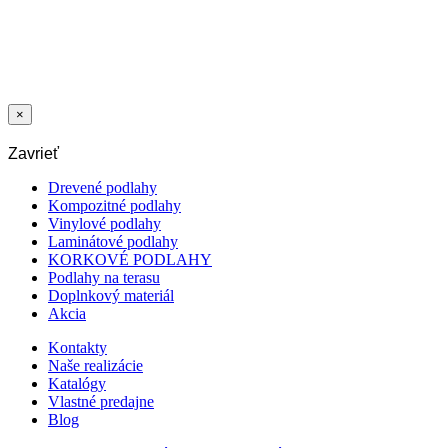
DESIGN POD
D014 DUB
RUSTIC GREY
5/33 4V UF
2
33,21
€
/m
×
Zavrieť
Drevené podlahy
Kompozitné podlahy
Vinylové podlahy
Laminátové podlahy
KORKOVÉ PODLAHY
Podlahy na terasu
Doplnkový materiál
Akcia
Kontakty
Naše realizácie
Katalógy
Vlastné predajne
Blog