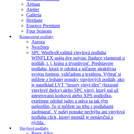
Artisan
Atelier
Galleria
Heritage
Essence Premium
Four Seasons
Kompozitné podlahy
Aurora
NextStep
SPC Winflex
Kvalitná vinylová podlaha
WINFLEX spája dve najviac žiaduce vlastnosti u
podláh, t. j. krásu a trvanlivosť. Predstavuje
podlahu, ktorá je odolná a súčasne atraktívna
svojou formou, vzhľadom a textúrou. Vybrať si
môžete z bohatej ponuky vinylových podláh, ako
je napríklad LVT “luxury vinyl tiles” (luxusné
vinylové dielce) alebo SPC vinyl, ktorý má už
integrovanú korkovú alebo XPS podložku,
extrémne odolné jadro a stáva sa tak tým
najlepším, čo si môžete na trhu s podlahami
zaobstarať. V našej ponuke nechýba ani vinylová
podlaha click, ktorej montáž je nenáročná a
rýchla.
Vinylové podlahy
Berry Alloc