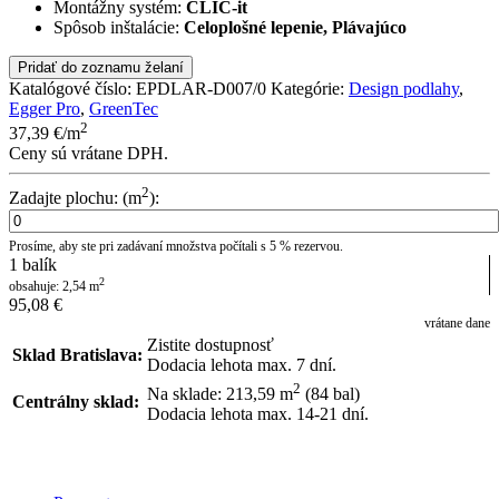
Montážny systém:
CLIC-it
Spôsob inštalácie:
Celoplošné lepenie, Plávajúco
Pridať do zoznamu želaní
Katalógové číslo:
EPDLAR-D007/0
Kategórie:
Design podlahy
,
Egger Pro
,
GreenTec
2
37,39
€
/m
Ceny sú vrátane DPH.
2
Zadajte plochu: (m
):
Prosíme, aby ste pri zadávaní množstva počítali s 5 % rezervou.
1
balík
2
obsahuje:
2,54
m
95,08
€
vrátane dane
Zistite dostupnosť
Sklad Bratislava:
Dodacia lehota max. 7 dní.
2
Na sklade: 213,59
m
(84 bal)
Centrálny sklad:
Dodacia lehota max. 14-21 dní.
POSLAŤ DOPYT