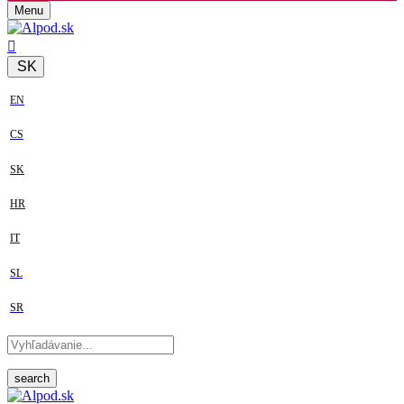
Menu
SK
EN
CS
SK
HR
IT
SL
SR
search