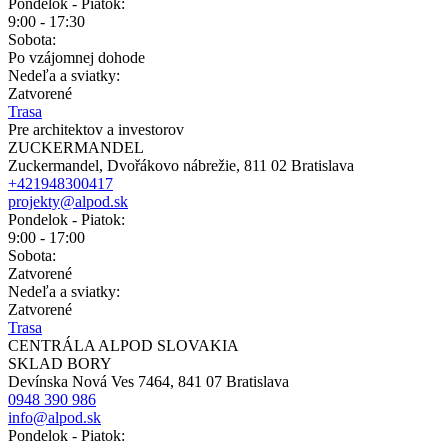
Pondelok - Piatok:
9:00 - 17:30
Sobota:
Po vzájomnej dohode
Nedeľa a sviatky:
Zatvorené
Trasa
Pre architektov a investorov
ZUCKERMANDEL
Zuckermandel, Dvořákovo nábrežie, 811 02 Bratislava
+421948300417
projekty@alpod.sk
Pondelok - Piatok:
9:00 - 17:00
Sobota:
Zatvorené
Nedeľa a sviatky:
Zatvorené
Trasa
CENTRÁLA ALPOD SLOVAKIA
SKLAD BORY
Devínska Nová Ves 7464, 841 07 Bratislava
0948 390 986
info@alpod.sk
Pondelok - Piatok: