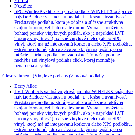
Aurora
NextStep
SPC Winflex
Kvalitná vinylová podlaha WINFLEX spája dve
najviac žiaduce vlastnosti u podláh, t. j. krásu a trvanlivosť.
Predstavuje podlahu, ktorá je odolná a súčasne atraktívna
svojou formou, vzhľadom a textúrou. Vybrať si môžete z
bohatej ponuky vinylových podláh, ako je napríklad LVT
“luxury vinyl tiles” (luxusné vinylové dielce) alebo SPC
vinyl, ktorý má už integrovanú korkovú alebo XPS podložku,
extrémne odolné jadro a stáva sa tak tým najlepším, čo si
môžete na trhu s podlahami zaobstarať. V našej ponuke
nechýba ani vinylová podlaha click, ktorej montáž je
nenáročná a rýchla.
Close submenu (Vinylové podlahy)
Vinylové podlahy
Berry Alloc
LVT Winflex
Kvalitná vinylová podlaha WINFLEX spája dve
najviac žiaduce vlastnosti u podláh, t. j. krásu a trvanlivosť.
Predstavuje podlahu, ktorá je odolná a súčasne atraktívna
svojou formou, vzhľadom a textúrou. Vybrať si môžete z
bohatej ponuky vinylových podláh, ako je napríklad LVT
“luxury vinyl tiles” (luxusné vinylové dielce) alebo SPC
vinyl, ktorý má už integrovanú korkovú alebo XPS podložku,
extrémne odolné jadro a stáva sa tak tým najlepším, čo si
môžete na trhu s podlahami zaobstarať. V našej ponuke