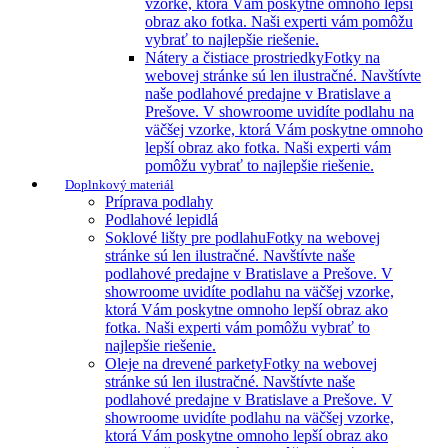
vzorke, ktorá Vám poskytne omnoho lepší
obraz ako fotka. Naši experti vám pomôžu
vybrať to najlepšie riešenie.
Nátery a čistiace prostriedky
Fotky na
webovej stránke sú len ilustračné. Navštívte
naše podlahové predajne v Bratislave a
Prešove. V showroome uvidíte podlahu na
väčšej vzorke, ktorá Vám poskytne omnoho
lepší obraz ako fotka. Naši experti vám
pomôžu vybrať to najlepšie riešenie.
Doplnkový materiál
Príprava podlahy
Podlahové lepidlá
Soklové lišty pre podlahu
Fotky na webovej
stránke sú len ilustračné. Navštívte naše
podlahové predajne v Bratislave a Prešove. V
showroome uvidíte podlahu na väčšej vzorke,
ktorá Vám poskytne omnoho lepší obraz ako
fotka. Naši experti vám pomôžu vybrať to
najlepšie riešenie.
Oleje na drevené parkety
Fotky na webovej
stránke sú len ilustračné. Navštívte naše
podlahové predajne v Bratislave a Prešove. V
showroome uvidíte podlahu na väčšej vzorke,
ktorá Vám poskytne omnoho lepší obraz ako