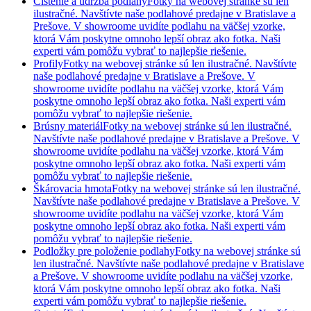
Čistenie a údržba podlahy
Fotky na webovej stránke sú len
ilustračné. Navštívte naše podlahové predajne v Bratislave a
Prešove. V showroome uvidíte podlahu na väčšej vzorke,
ktorá Vám poskytne omnoho lepší obraz ako fotka. Naši
experti vám pomôžu vybrať to najlepšie riešenie.
Profily
Fotky na webovej stránke sú len ilustračné. Navštívte
naše podlahové predajne v Bratislave a Prešove. V
showroome uvidíte podlahu na väčšej vzorke, ktorá Vám
poskytne omnoho lepší obraz ako fotka. Naši experti vám
pomôžu vybrať to najlepšie riešenie.
Brúsny materiál
Fotky na webovej stránke sú len ilustračné.
Navštívte naše podlahové predajne v Bratislave a Prešove. V
showroome uvidíte podlahu na väčšej vzorke, ktorá Vám
poskytne omnoho lepší obraz ako fotka. Naši experti vám
pomôžu vybrať to najlepšie riešenie.
Škárovacia hmota
Fotky na webovej stránke sú len ilustračné.
Navštívte naše podlahové predajne v Bratislave a Prešove. V
showroome uvidíte podlahu na väčšej vzorke, ktorá Vám
poskytne omnoho lepší obraz ako fotka. Naši experti vám
pomôžu vybrať to najlepšie riešenie.
Podložky pre položenie podlahy
Fotky na webovej stránke sú
len ilustračné. Navštívte naše podlahové predajne v Bratislave
a Prešove. V showroome uvidíte podlahu na väčšej vzorke,
ktorá Vám poskytne omnoho lepší obraz ako fotka. Naši
experti vám pomôžu vybrať to najlepšie riešenie.