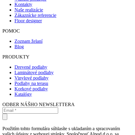
Kontakty
Naše realizácie
Zákaznícke referencie
Floor designer
POMOC
Zoznam želaní
Blog
PRODUKTY
Drevené podlahy
Laminátové podlahy
Vinylové podlahy
Podlahy na terasu
Korkové podlahy
Katalógy
ODBER NÁŠHO NEWSLETTERA
Použitím tohto formulára súhlasíte s ukladaním a spracovaním
vašich údajov z webovej stránky. Spoločnosť Alpod d.o.o. sa