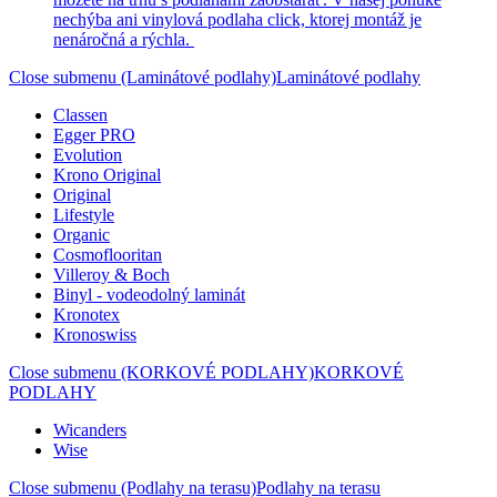
nechýba ani vinylová podlaha click, ktorej montáž je
nenáročná a rýchla.
Close submenu (Laminátové podlahy)
Laminátové podlahy
Classen
Egger PRO
Evolution
Krono Original
Original
Lifestyle
Organic
Cosmoflooritan
Villeroy & Boch
Binyl - vodeodolný laminát
Kronotex
Kronoswiss
Close submenu (KORKOVÉ PODLAHY)
KORKOVÉ
PODLAHY
Wicanders
Wise
Close submenu (Podlahy na terasu)
Podlahy na terasu