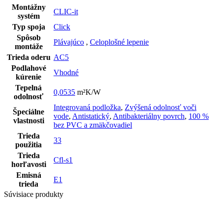
Montážny
CLIC-it
systém
Typ spoja
Click
Spôsob
Plávajúco
,
Celoplošné lepenie
montáže
Trieda oderu
AC5
Podlahové
Vhodné
kúrenie
Tepelná
0,0535
m²K/W
odolnosť
Integrovaná podložka
,
Zvýšená odolnosť voči
Špeciálne
vode
,
Antistatický
,
Antibakteriálny povrch
,
100 %
vlastnosti
bez PVC a zmäkčovadiel
Trieda
33
použitia
Trieda
Cfl-s1
horľavosti
Emisná
E1
trieda
Súvisiace produkty