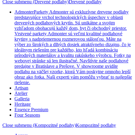
Close submenu (Drevené podlahy)
Drevené podlahy
Admonter
Parkety Admonter sú exkluzívne drevene podlahy
predstavujúce vrchol technologických úspechov v oblasti
drevených podlahových krytín. Sú unikátne a svojim
vzhľadom obohacujú každý dom, byt či obchodný priestor.
Vrstvené parkety Admonter sú veľmi kvalitné podlahové
krytiny s nadpriemernou rozmerovou stálosťou. Máte na
výber zo širokých a dlhých dosiek atraktívneho dizajnu, čo je
ideálnym riešením pre každého, kto hľadá kombináciu
prírodných materiálov a kvalitu rakúskeho výrobcu. Fotky na
webovej stránke sú len ilustračné. Navštívte naše podlahové
predajne v Bratislave a Prešove. V showroome uvidíte
podlahu na väčšej vzorke, ktorá Vám poskytne omnoho lepší
obraz ako fotka. Naši experti vám pomôžu vybrať to najlepšie
riešenie.
Artisan
Atelier
Galleria
Heritage
Essence Premium
Four Seasons
Close submenu (Kompozitné podlahy)
Kompozitné podlahy