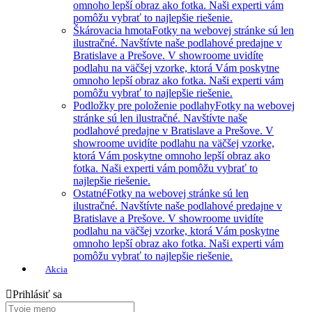
omnoho lepší obraz ako fotka. Naši experti vám
pomôžu vybrať to najlepšie riešenie.
Škárovacia hmota
Fotky na webovej stránke sú len
ilustračné. Navštívte naše podlahové predajne v
Bratislave a Prešove. V showroome uvidíte
podlahu na väčšej vzorke, ktorá Vám poskytne
omnoho lepší obraz ako fotka. Naši experti vám
pomôžu vybrať to najlepšie riešenie.
Podložky pre položenie podlahy
Fotky na webovej
stránke sú len ilustračné. Navštívte naše
podlahové predajne v Bratislave a Prešove. V
showroome uvidíte podlahu na väčšej vzorke,
ktorá Vám poskytne omnoho lepší obraz ako
fotka. Naši experti vám pomôžu vybrať to
najlepšie riešenie.
Ostatné
Fotky na webovej stránke sú len
ilustračné. Navštívte naše podlahové predajne v
Bratislave a Prešove. V showroome uvidíte
podlahu na väčšej vzorke, ktorá Vám poskytne
omnoho lepší obraz ako fotka. Naši experti vám
pomôžu vybrať to najlepšie riešenie.
Akcia
Prihlásiť sa