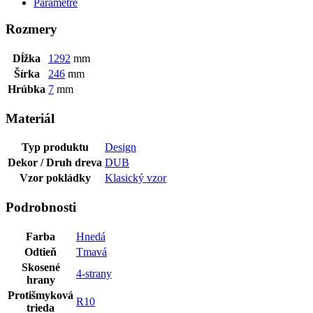
Parametre
Rozmery
Dĺžka
1292
mm
Šírka
246
mm
Hrúbka
7
mm
Materiál
Typ produktu
Design
Dekor / Druh dreva
DUB
Vzor pokládky
Klasický vzor
Podrobnosti
Farba
Hnedá
Odtieň
Tmavá
Skosené
4-strany
hrany
Protišmyková
R10
trieda