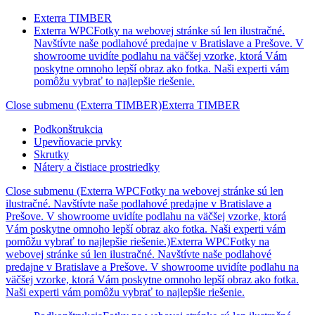
Exterra TIMBER
Exterra WPC
Fotky na webovej stránke sú len ilustračné.
Navštívte naše podlahové predajne v Bratislave a Prešove. V
showroome uvidíte podlahu na väčšej vzorke, ktorá Vám
poskytne omnoho lepší obraz ako fotka. Naši experti vám
pomôžu vybrať to najlepšie riešenie.
Close submenu (Exterra TIMBER)
Exterra TIMBER
Podkonštrukcia
Upevňovacie prvky
Skrutky
Nátery a čistiace prostriedky
Close submenu (Exterra WPCFotky na webovej stránke sú len
ilustračné. Navštívte naše podlahové predajne v Bratislave a
Prešove. V showroome uvidíte podlahu na väčšej vzorke, ktorá
Vám poskytne omnoho lepší obraz ako fotka. Naši experti vám
pomôžu vybrať to najlepšie riešenie.)
Exterra WPCFotky na
webovej stránke sú len ilustračné. Navštívte naše podlahové
predajne v Bratislave a Prešove. V showroome uvidíte podlahu na
väčšej vzorke, ktorá Vám poskytne omnoho lepší obraz ako fotka.
Naši experti vám pomôžu vybrať to najlepšie riešenie.