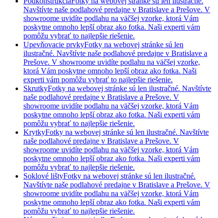
Podkonštrukcia
Fotky na webovej stránke sú len ilustračné.
Navštívte naše podlahové predajne v Bratislave a Prešove. V
showroome uvidíte podlahu na väčšej vzorke, ktorá Vám
poskytne omnoho lepší obraz ako fotka. Naši experti vám
pomôžu vybrať to najlepšie riešenie.
Upevňovacie prvky
Fotky na webovej stránke sú len
ilustračné. Navštívte naše podlahové predajne v Bratislave a
Prešove. V showroome uvidíte podlahu na väčšej vzorke,
ktorá Vám poskytne omnoho lepší obraz ako fotka. Naši
experti vám pomôžu vybrať to najlepšie riešenie.
Skrutky
Fotky na webovej stránke sú len ilustračné. Navštívte
naše podlahové predajne v Bratislave a Prešove. V
showroome uvidíte podlahu na väčšej vzorke, ktorá Vám
poskytne omnoho lepší obraz ako fotka. Naši experti vám
pomôžu vybrať to najlepšie riešenie.
Krytky
Fotky na webovej stránke sú len ilustračné. Navštívte
naše podlahové predajne v Bratislave a Prešove. V
showroome uvidíte podlahu na väčšej vzorke, ktorá Vám
poskytne omnoho lepší obraz ako fotka. Naši experti vám
pomôžu vybrať to najlepšie riešenie.
Soklové lišty
Fotky na webovej stránke sú len ilustračné.
Navštívte naše podlahové predajne v Bratislave a Prešove. V
showroome uvidíte podlahu na väčšej vzorke, ktorá Vám
poskytne omnoho lepší obraz ako fotka. Naši experti vám
pomôžu vybrať to najlepšie riešenie.