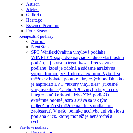
Artisan
Atelier
Galleria
Heritage
Essence Premium
Four Seasons
Kompozitné podlahy
Aurora
NextStep
SPC Winflex
Kvalitná vinylová podlaha
WINFLEX spája dve najviac žiaduce vlastnosti u
podláh, t. j. krásu a trvanlivosť. Predstavuje
podlahu, ktorá je odolná a súčasne atraktívna
svojou formou, vzhľadom a textúrou. Vybrať si
môžete z bohatej ponuky vinylových podláh, ako
je napríklad LVT “luxury vinyl tiles” (luxusné
vinylové dielce) alebo SPC vinyl, ktorý má už
integrovanú korkovú alebo XPS podložku,
extrémne odolné jadro a stáva sa tak tým
najlepším, čo si môžete na trhu s podlahami
zaobstarať. V našej ponuke nechýba ani vinylová
podlaha click, ktorej montáž je nenáročná a
rýchla.
Vinylové podlahy
Berry Alloc