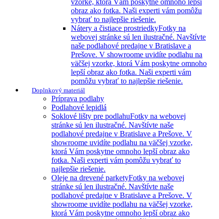
vzorke, ktorá Vám poskytne omnoho lepší
obraz ako fotka. Naši experti vám pomôžu
vybrať to najlepšie riešenie.
Nátery a čistiace prostriedky
Fotky na
webovej stránke sú len ilustračné. Navštívte
naše podlahové predajne v Bratislave a
Prešove. V showroome uvidíte podlahu na
väčšej vzorke, ktorá Vám poskytne omnoho
lepší obraz ako fotka. Naši experti vám
pomôžu vybrať to najlepšie riešenie.
Doplnkový materiál
Príprava podlahy
Podlahové lepidlá
Soklové lišty pre podlahu
Fotky na webovej
stránke sú len ilustračné. Navštívte naše
podlahové predajne v Bratislave a Prešove. V
showroome uvidíte podlahu na väčšej vzorke,
ktorá Vám poskytne omnoho lepší obraz ako
fotka. Naši experti vám pomôžu vybrať to
najlepšie riešenie.
Oleje na drevené parkety
Fotky na webovej
stránke sú len ilustračné. Navštívte naše
podlahové predajne v Bratislave a Prešove. V
showroome uvidíte podlahu na väčšej vzorke,
ktorá Vám poskytne omnoho lepší obraz ako