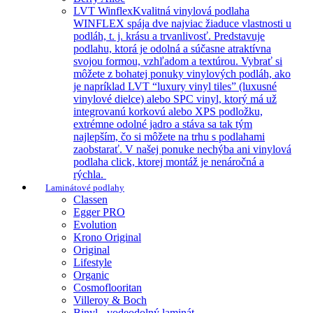
LVT Winflex
Kvalitná vinylová podlaha
WINFLEX spája dve najviac žiaduce vlastnosti u
podláh, t. j. krásu a trvanlivosť. Predstavuje
podlahu, ktorá je odolná a súčasne atraktívna
svojou formou, vzhľadom a textúrou. Vybrať si
môžete z bohatej ponuky vinylových podláh, ako
je napríklad LVT “luxury vinyl tiles” (luxusné
vinylové dielce) alebo SPC vinyl, ktorý má už
integrovanú korkovú alebo XPS podložku,
extrémne odolné jadro a stáva sa tak tým
najlepším, čo si môžete na trhu s podlahami
zaobstarať. V našej ponuke nechýba ani vinylová
podlaha click, ktorej montáž je nenáročná a
rýchla.
Laminátové podlahy
Classen
Egger PRO
Evolution
Krono Original
Original
Lifestyle
Organic
Cosmoflooritan
Villeroy & Boch
Binyl - vodeodolný laminát