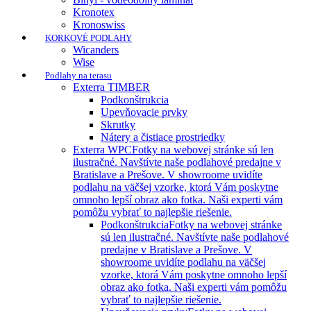
Kronotex
Kronoswiss
KORKOVÉ PODLAHY
Wicanders
Wise
Podlahy na terasu
Exterra TIMBER
Podkonštrukcia
Upevňovacie prvky
Skrutky
Nátery a čistiace prostriedky
Exterra WPC
Fotky na webovej stránke sú len
ilustračné. Navštívte naše podlahové predajne v
Bratislave a Prešove. V showroome uvidíte
podlahu na väčšej vzorke, ktorá Vám poskytne
omnoho lepší obraz ako fotka. Naši experti vám
pomôžu vybrať to najlepšie riešenie.
Podkonštrukcia
Fotky na webovej stránke
sú len ilustračné. Navštívte naše podlahové
predajne v Bratislave a Prešove. V
showroome uvidíte podlahu na väčšej
vzorke, ktorá Vám poskytne omnoho lepší
obraz ako fotka. Naši experti vám pomôžu
vybrať to najlepšie riešenie.