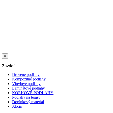
KOMPOZITNÁ
PODLAHA
1059 DUB
HARLECH
5,0/0,55 MM
33/42 CLICK
2
31,00
€
/m
×
Zavrieť
Drevené podlahy
Kompozitné podlahy
Vinylové podlahy
Laminátové podlahy
KORKOVÉ PODLAHY
Podlahy na terasu
Doplnkový materiál
Akcia