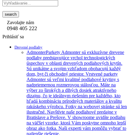
search
Zavolajte nám
0948 405 222
Prihlásiť sa
Drevené podlahy
Admonter
Parkety Admonter sú exkluzívne drevene
podlahy predstavujúce vrchol technologických
úspechov v oblasti drevených podlahových krytín.
Sú unikátne a svojim vzhľadom obohacujú každý
dom, byt či obchodný priestor. Vrstvené parkety
Admonter sú veľmi kvalitné podlahové krytiny s
nadpriemernou rozmerovou stálosťou. Máte na
výber zo širokých a dlhých dosiek atraktívneho
dizajnu, čo je ideálnym riešením pre každého, kto
hľadá kombináciu prírodných materiálov a kvalitu
rakúskeho výrobcu. Fotky na webovej stránke sú len
ilustračné. Navštívte naše podlahové predajne v
Bratislave a Prešove. V showroome uvidíte podlahu
na väčšej vzorke, ktorá Vám poskytne omnoho lepší
obraz ako fotka. Naši experti vám pomôžu vybrať to
najlepšie riešenie.