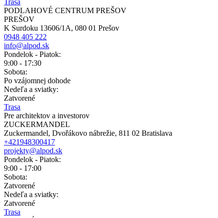
Trasa
PODLAHOVÉ CENTRUM PREŠOV
PREŠOV
K Surdoku 13606/1A, 080 01 Prešov
0948 405 222
info@alpod.sk
Pondelok - Piatok:
9:00 - 17:30
Sobota:
Po vzájomnej dohode
Nedeľa a sviatky:
Zatvorené
Trasa
Pre architektov a investorov
ZUCKERMANDEL
Zuckermandel, Dvořákovo nábrežie, 811 02 Bratislava
+421948300417
projekty@alpod.sk
Pondelok - Piatok:
9:00 - 17:00
Sobota:
Zatvorené
Nedeľa a sviatky:
Zatvorené
Trasa