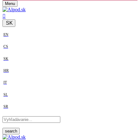
Menu
SK
EN
CS
SK
HR
IT
SL
SR
search