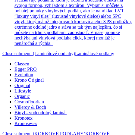
svojou formou, vzhľadom a textúrou. Vybrať si môžete z
bohatej ponuky vinylových podláh, ako je napríklad LVT
“luxury vinyl tiles” (luxusné vinylové dielce) alebo SPC
vinyl, ktorý má už integrovanú korkovú alebo XPS podložku,
extrémne odolné jadro a stáva sa tak tým najlepším, čo si
môžete na trhu s podlahami zaobstarať. V našej ponuke
nechýba ani vinylová podlaha click, ktorej montáž je
nenáročná a rýchla.
Close submenu (Laminátové podlahy)
Laminátové podlahy
Classen
Egger PRO
Evolution
Krono Original
Original
Lifestyle
Organic
Cosmoflooritan
Villeroy & Boch
Binyl - vodeodolný laminát
Kronotex
Kronoswiss
Close submenu (KORKOVÉ PODLAHY)
KORKOVÉ