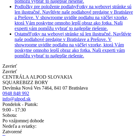
pomôžu vybrať to najlepšie riešenie.
Podložky pre položenie podlahy
Fotky na webovej stránke sú
len ilustračné. Navštívte naše podlahové predajne v Bratislave
a Prešove. V showroome uvidíte podlahu na väčšej vzorke,
ktorá Vám poskytne omnoho lepší obraz ako fotka. Naši
experti vám pomôžu vybrať to najlepšie riešenie.
Ostatné
Fotky na webovej stránke sú len ilustračné. Navštívte
naše podlahové predajne v Bratislave a Prešove. V
showroome uvidíte podlahu na väčšej vzorke, ktorá Vám
poskytne omnoho lepší obraz ako fotka. Naši experti vám
pomôžu vybrať to najlepšie riešenie.
Zavrieť
Zavrieť
CENTRÁLA ALPOD SLOVAKIA
SQUAREBIZZ BORY
Devínska Nová Ves 7464, 841 07 Bratislava
0948 848 992
info@alpod.sk
Pondelok - Piatok:
9:00 - 17:30
Sobota:
Po vzájomnej dohode
Nedeľa a sviatky:
Zatvorené