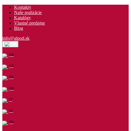
Kontakty
Naše realizácie
Katalógy
Vlastné predajne
Blog
info@alpod.sk
SK
EN
CZ
SK
HR
IT
SL
SR