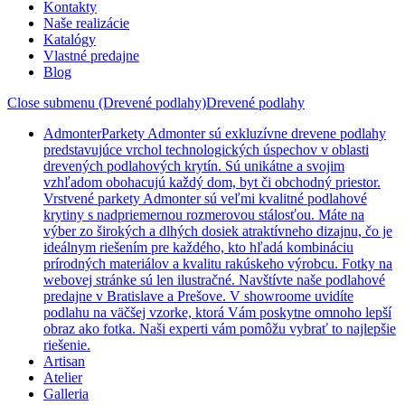
Kontakty
Naše realizácie
Katalógy
Vlastné predajne
Blog
Close submenu (Drevené podlahy)
Drevené podlahy
Admonter
Parkety Admonter sú exkluzívne drevene podlahy
predstavujúce vrchol technologických úspechov v oblasti
drevených podlahových krytín. Sú unikátne a svojim
vzhľadom obohacujú každý dom, byt či obchodný priestor.
Vrstvené parkety Admonter sú veľmi kvalitné podlahové
krytiny s nadpriemernou rozmerovou stálosťou. Máte na
výber zo širokých a dlhých dosiek atraktívneho dizajnu, čo je
ideálnym riešením pre každého, kto hľadá kombináciu
prírodných materiálov a kvalitu rakúskeho výrobcu. Fotky na
webovej stránke sú len ilustračné. Navštívte naše podlahové
predajne v Bratislave a Prešove. V showroome uvidíte
podlahu na väčšej vzorke, ktorá Vám poskytne omnoho lepší
obraz ako fotka. Naši experti vám pomôžu vybrať to najlepšie
riešenie.
Artisan
Atelier
Galleria