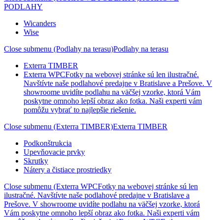
PODLAHY
Wicanders
Wise
Close submenu (Podlahy na terasu)
Podlahy na terasu
Exterra TIMBER
Exterra WPC
Fotky na webovej stránke sú len ilustračné.
Navštívte naše podlahové predajne v Bratislave a Prešove. V
showroome uvidíte podlahu na väčšej vzorke, ktorá Vám
poskytne omnoho lepší obraz ako fotka. Naši experti vám
pomôžu vybrať to najlepšie riešenie.
Close submenu (Exterra TIMBER)
Exterra TIMBER
Podkonštrukcia
Upevňovacie prvky
Skrutky
Nátery a čistiace prostriedky
Close submenu (Exterra WPCFotky na webovej stránke sú len
ilustračné. Navštívte naše podlahové predajne v Bratislave a
Prešove. V showroome uvidíte podlahu na väčšej vzorke, ktorá
Vám poskytne omnoho lepší obraz ako fotka. Naši experti vám