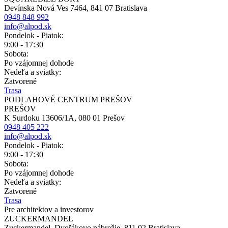
Devínska Nová Ves 7464, 841 07 Bratislava
0948 848 992
info@alpod.sk
Pondelok - Piatok:
9:00 - 17:30
Sobota:
Po vzájomnej dohode
Nedeľa a sviatky:
Zatvorené
Trasa
PODLAHOVÉ CENTRUM PREŠOV
PREŠOV
K Surdoku 13606/1A, 080 01 Prešov
0948 405 222
info@alpod.sk
Pondelok - Piatok:
9:00 - 17:30
Sobota:
Po vzájomnej dohode
Nedeľa a sviatky:
Zatvorené
Trasa
Pre architektov a investorov
ZUCKERMANDEL
Zuckermandel, Dvořákovo nábrežie, 811 02 Bratislava