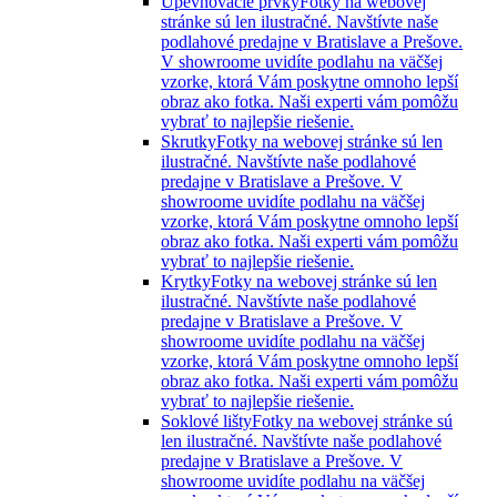
Upevňovacie prvky
Fotky na webovej
stránke sú len ilustračné. Navštívte naše
podlahové predajne v Bratislave a Prešove.
V showroome uvidíte podlahu na väčšej
vzorke, ktorá Vám poskytne omnoho lepší
obraz ako fotka. Naši experti vám pomôžu
vybrať to najlepšie riešenie.
Skrutky
Fotky na webovej stránke sú len
ilustračné. Navštívte naše podlahové
predajne v Bratislave a Prešove. V
showroome uvidíte podlahu na väčšej
vzorke, ktorá Vám poskytne omnoho lepší
obraz ako fotka. Naši experti vám pomôžu
vybrať to najlepšie riešenie.
Krytky
Fotky na webovej stránke sú len
ilustračné. Navštívte naše podlahové
predajne v Bratislave a Prešove. V
showroome uvidíte podlahu na väčšej
vzorke, ktorá Vám poskytne omnoho lepší
obraz ako fotka. Naši experti vám pomôžu
vybrať to najlepšie riešenie.
Soklové lišty
Fotky na webovej stránke sú
len ilustračné. Navštívte naše podlahové
predajne v Bratislave a Prešove. V
showroome uvidíte podlahu na väčšej