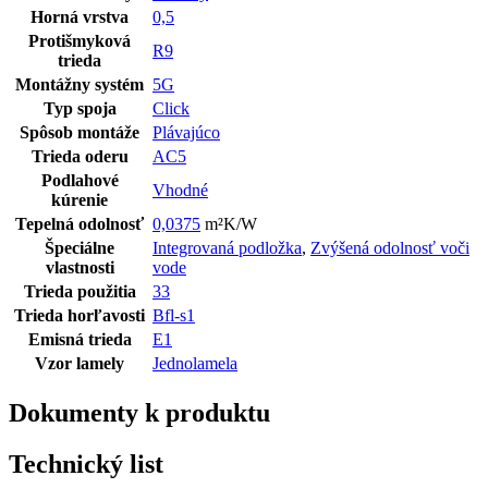
Horná vrstva
0,5
Protišmyková
R9
trieda
Montážny systém
5G
Typ spoja
Click
Spôsob montáže
Plávajúco
Trieda oderu
AC5
Podlahové
Vhodné
kúrenie
Tepelná odolnosť
0,0375
m²K/W
Špeciálne
Integrovaná podložka
,
Zvýšená odolnosť voči
vlastnosti
vode
Trieda použitia
33
Trieda horľavosti
Bfl-s1
Emisná trieda
E1
Vzor lamely
Jednolamela
Dokumenty k produktu
Technický list