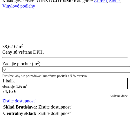
Katalógové číslo:
AURSTO-U190M0
Kategórie:
Aurora
,
Stone
,
Vinylové podlahy
2
38,62
€
/m
Ceny sú vrátane DPH.
2
Zadajte plochu: (m
):
Prosíme, aby ste pri zadávaní množstva počítali s 5 % rezervou.
1
balík
2
obsahuje:
1,92
m
74,16
€
vrátane dane
Zistite dostupnosť
Sklad Bratislava:
Zistite dostupnosť
Centrálny sklad:
Zistite dostupnosť
POSLAŤ DOPYT