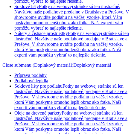
pomôžu vybrať to najlepšie riešenie.
Soklové lišty
Fotky na webovej stránke sú len ilustračné.
Navštívte naše podlahové predajne v Bratislave a Prešove. V
showroome uvidíte podlahu na väčšej vzorke, ktorá Vám
poskytne omnoho lepší obraz ako fotka. Naši experti vám
pomôžu vybrať to najlepšie riešenie.
Nátery a čistiace prostriedky
Fotky na webovej stránke sú len
ilustračné. Navštívte naše podlahové predajne v Bratislave a
Prešove. V showroome uvidíte podlahu na väčšej vzorke,
ktorá Vám poskytne omnoho lepší obraz ako fotka. Naši
experti vám pomôžu vybrať to najlepšie riešenie.
Close submenu (Doplnkový materiál)
Doplnkový materiál
Príprava podlahy
Podlahové lepidlá
Soklové lišty pre podlahu
Fotky na webovej stránke sú len
ilustračné. Navštívte naše podlahové predajne v Bratislave a
Prešove. V showroome uvidíte podlahu na väčšej vzorke,
ktorá Vám poskytne omnoho lepší obraz ako fotka. Naši
experti vám pomôžu vybrať to najlepšie riešenie.
Oleje na drevené parkety
Fotky na webovej stránke sú len
ilustračné. Navštívte naše podlahové predajne v Bratislave a
Prešove. V showroome uvidíte podlahu na väčšej vzorke,
ktorá Vám poskytne omnoho lepší obraz ako fotka. Naši