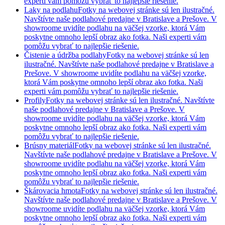
experti vám pomôžu vybrať to najlepšie riešenie.
Laky na podlahu
Fotky na webovej stránke sú len ilustračné.
Navštívte naše podlahové predajne v Bratislave a Prešove. V
showroome uvidíte podlahu na väčšej vzorke, ktorá Vám
poskytne omnoho lepší obraz ako fotka. Naši experti vám
pomôžu vybrať to najlepšie riešenie.
Čistenie a údržba podlahy
Fotky na webovej stránke sú len
ilustračné. Navštívte naše podlahové predajne v Bratislave a
Prešove. V showroome uvidíte podlahu na väčšej vzorke,
ktorá Vám poskytne omnoho lepší obraz ako fotka. Naši
experti vám pomôžu vybrať to najlepšie riešenie.
Profily
Fotky na webovej stránke sú len ilustračné. Navštívte
naše podlahové predajne v Bratislave a Prešove. V
showroome uvidíte podlahu na väčšej vzorke, ktorá Vám
poskytne omnoho lepší obraz ako fotka. Naši experti vám
pomôžu vybrať to najlepšie riešenie.
Brúsny materiál
Fotky na webovej stránke sú len ilustračné.
Navštívte naše podlahové predajne v Bratislave a Prešove. V
showroome uvidíte podlahu na väčšej vzorke, ktorá Vám
poskytne omnoho lepší obraz ako fotka. Naši experti vám
pomôžu vybrať to najlepšie riešenie.
Škárovacia hmota
Fotky na webovej stránke sú len ilustračné.
Navštívte naše podlahové predajne v Bratislave a Prešove. V
showroome uvidíte podlahu na väčšej vzorke, ktorá Vám
poskytne omnoho lepší obraz ako fotka. Naši experti vám