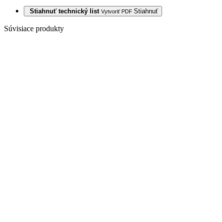
Stiahnuť technický list
Stiahnuť
Vytvoriť PDF
Súvisiace produkty
VINYL
WINFLEX
PRO CLICK
OREH LA PAZ
1010 4,2/0,55
MM 33/42