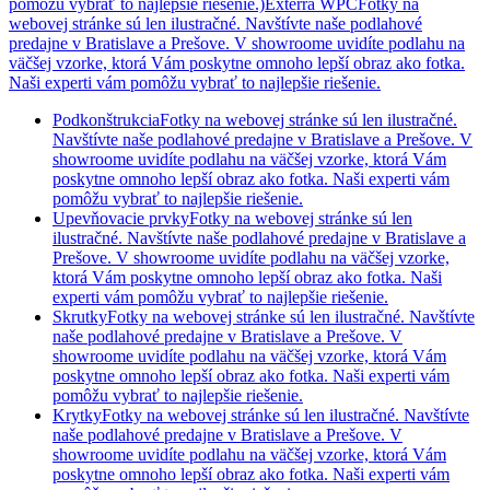
pomôžu vybrať to najlepšie riešenie.)
Exterra WPCFotky na
webovej stránke sú len ilustračné. Navštívte naše podlahové
predajne v Bratislave a Prešove. V showroome uvidíte podlahu na
väčšej vzorke, ktorá Vám poskytne omnoho lepší obraz ako fotka.
Naši experti vám pomôžu vybrať to najlepšie riešenie.
Podkonštrukcia
Fotky na webovej stránke sú len ilustračné.
Navštívte naše podlahové predajne v Bratislave a Prešove. V
showroome uvidíte podlahu na väčšej vzorke, ktorá Vám
poskytne omnoho lepší obraz ako fotka. Naši experti vám
pomôžu vybrať to najlepšie riešenie.
Upevňovacie prvky
Fotky na webovej stránke sú len
ilustračné. Navštívte naše podlahové predajne v Bratislave a
Prešove. V showroome uvidíte podlahu na väčšej vzorke,
ktorá Vám poskytne omnoho lepší obraz ako fotka. Naši
experti vám pomôžu vybrať to najlepšie riešenie.
Skrutky
Fotky na webovej stránke sú len ilustračné. Navštívte
naše podlahové predajne v Bratislave a Prešove. V
showroome uvidíte podlahu na väčšej vzorke, ktorá Vám
poskytne omnoho lepší obraz ako fotka. Naši experti vám
pomôžu vybrať to najlepšie riešenie.
Krytky
Fotky na webovej stránke sú len ilustračné. Navštívte
naše podlahové predajne v Bratislave a Prešove. V
showroome uvidíte podlahu na väčšej vzorke, ktorá Vám
poskytne omnoho lepší obraz ako fotka. Naši experti vám