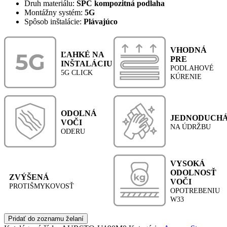
Druh materiálu:
SPC kompozitná podlaha
Montážny systém:
5G
Spôsob inštalácie:
Plávajúco
VHODNÁ
ĽAHKÉ NA
PRE
INŠTALÁCIU
PODLAHOVÉ
5G CLICK
KÚRENIE
ODOLNÁ
JEDNODUCH
VOČI
NA ÚDRŽBU
ODERU
VYSOKÁ
ODOLNOSŤ
ZVÝŠENÁ
VOČI
PROTIŠMYKOVOSŤ
OPOTREBENIU
W33
Pridať do zoznamu želaní