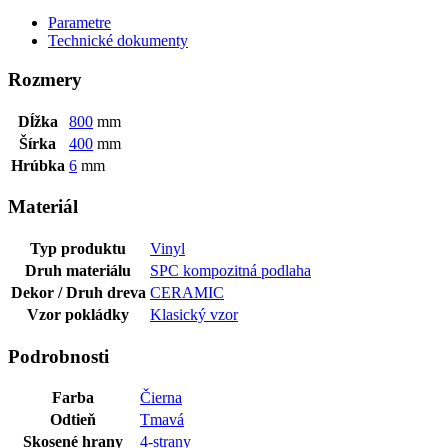
Parametre
Technické dokumenty
Rozmery
Dĺžka
800
mm
Šírka
400
mm
Hrúbka
6
mm
Materiál
Typ produktu
Vinyl
Druh materiálu
SPC kompozitná podlaha
Dekor / Druh dreva
CERAMIC
Vzor pokládky
Klasický vzor
Podrobnosti
Farba
Čierna
Odtieň
Tmavá
Skosené hrany
4-strany