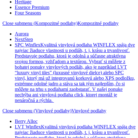
Heritage
Essence Premium
Four Seasons
Close submenu (Kompozitné podlahy)
Kompozitné podlahy
Aurora
NextStep
SPC Winflex
Kvalitná vinylová podlaha WINFLEX spája dve
najviac žiaduce vlastnosti u podláh, t. j. krásu a trvanlivosť.
Predstavuje podlahu, ktorá je odolná a súčasne atraktívna
svojou formou, vzhľadom a textúrou. Vybrať si môžete z
bohatej ponuky vinylových podláh, ako je napríklad LVT
“luxury vinyl tiles” (luxusné vinylové dielce) alebo SPC
vinyl, ktorý má už integrovanú korkovú alebo XPS podložku,
extrémne odolné jadro a stáva sa tak tým najlepším, čo si
môžete na trhu s podlahami zaobstarať. V našej ponuke
nechýba ani vinylová podlaha click, ktorej montáž je
nenáročná a rýchla.
Close submenu (Vinylové podlahy)
Vinylové podlahy
Berry Alloc
LVT Winflex
Kvalitná vinylová podlaha WINFLEX spája dve
najviac žiaduce vlastnosti u podláh, t. j. krásu a trvanlivosť.
Predstavuje podlahu, ktorá je odolná a súčasne atraktívna